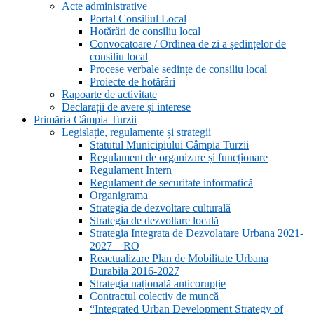
Acte administrative
Portal Consiliul Local
Hotărâri de consiliu local
Convocatoare / Ordinea de zi a ședințelor de
consiliu local
Procese verbale sedințe de consiliu local
Proiecte de hotărâri
Rapoarte de activitate
Declarații de avere și interese
Primăria Câmpia Turzii
Legislație, regulamente și strategii
Statutul Municipiului Câmpia Turzii
Regulament de organizare și funcționare
Regulament Intern
Regulament de securitate informatică
Organigrama
Strategia de dezvoltare culturală
Strategia de dezvoltare locală
Strategia Integrata de Dezvolatare Urbana 2021-
2027 – RO
Reactualizare Plan de Mobilitate Urbana
Durabila 2016-2027
Strategia națională anticorupție
Contractul colectiv de muncă
“Integrated Urban Development Strategy of