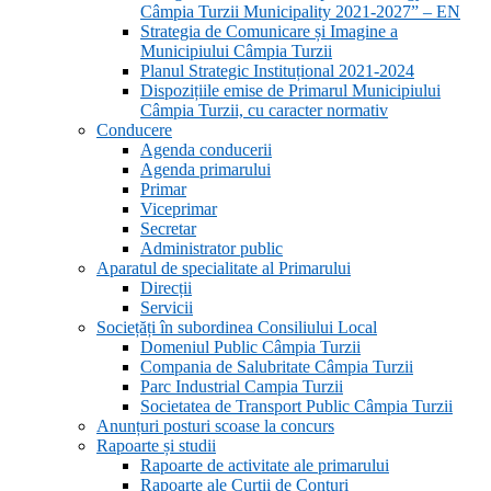
Câmpia Turzii Municipality 2021-2027” – EN
Strategia de Comunicare și Imagine a
Municipiului Câmpia Turzii
Planul Strategic Instituțional 2021-2024
Dispozițiile emise de Primarul Municipiului
Câmpia Turzii, cu caracter normativ
Conducere
Agenda conducerii
Agenda primarului
Primar
Viceprimar
Secretar
Administrator public
Aparatul de specialitate al Primarului
Direcții
Servicii
Sociețăți în subordinea Consiliului Local
Domeniul Public Câmpia Turzii
Compania de Salubritate Câmpia Turzii
Parc Industrial Campia Turzii
Societatea de Transport Public Câmpia Turzii
Anunțuri posturi scoase la concurs
Rapoarte și studii
Rapoarte de activitate ale primarului
Rapoarte ale Curții de Conturi