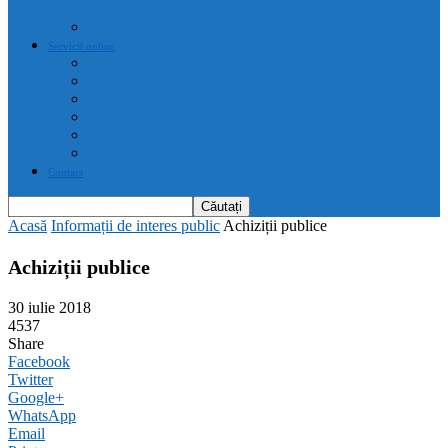
drepturi prevăzute de acte normative
Drepturile cetățenilor
Servicii online
E-servicii Primarie
Finanțări nerambursabile
Plăți on-line
Servicii on-line impozite și taxe
Programare căsătorii
Programare cărți identitate
Contact
Acasă
Informații de interes public
Achiziții publice
Achiziții publice
30 iulie 2018
4537
Share
Facebook
Twitter
Google+
WhatsApp
Email