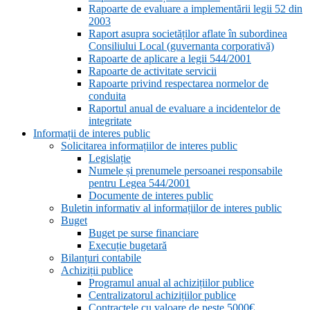
Rapoarte de evaluare a implementării legii 52 din
2003
Raport asupra societăților aflate în subordinea
Consiliului Local (guvernanta corporativă)
Rapoarte de aplicare a legii 544/2001
Rapoarte de activitate servicii
Rapoarte privind respectarea normelor de
conduita
Raportul anual de evaluare a incidentelor de
integritate
Informații de interes public
Solicitarea informațiilor de interes public
Legislație
Numele și prenumele persoanei responsabile
pentru Legea 544/2001
Documente de interes public
Buletin informativ al informațiilor de interes public
Buget
Buget pe surse financiare
Execuție bugetară
Bilanțuri contabile
Achiziții publice
Programul anual al achizițiilor publice
Centralizatorul achizițiilor publice
Contractele cu valoare de peste 5000€