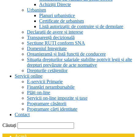
Achiziții Directe
Urbanism
Planuri urbanistice
Certificate de urbanism
Listă autorizații: de contruire și de demolare
Declarații de avere și interese
Transparență decizională
Sectiune RUTI conform SNA
Domeniul Integritate
Organigramă și listă funcții de conducere
Situația drepturilor salariale stabilite potrivit legii și alte
drepturi prevăzute de acte normative
Drepturile cetățenilor
Servicii online
E-servicii Primarie
Finanțări nerambursabile
Plăți on-line
Servicii on-line impozite și taxe
Programare căsătorii
Programare cărți identitate
Contact
Căutați
Acasă