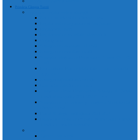
Declarații de avere și interese
Primăria Câmpia Turzii
Legislație, regulamente și strategii
Statutul Municipiului Câmpia Turzii
Regulament de organizare și funcționare
Regulament Intern
Regulament de securitate informatică
Organigrama
Strategia de dezvoltare culturală
Strategia de dezvoltare locală
Strategia Integrata de Dezvolatare Urbana 2021-2027
– RO
Reactualizare Plan de Mobilitate Urbana Durabila
2016-2027
Strategia națională anticorupție
Contractul colectiv de muncă
“Integrated Urban Development Strategy of Câmpia
Turzii Municipality 2021-2027” – EN
Strategia de Comunicare și Imagine a Municipiului
Câmpia Turzii
Planul Strategic Instituțional 2021-2024
Dispozițiile emise de Primarul Municipiului Câmpia
Turzii, cu caracter normativ
Conducere
Agenda conducerii