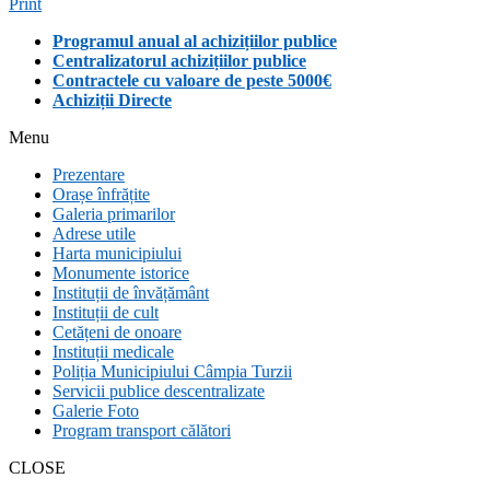
Print
Programul anual al achizițiilor publice
Centralizatorul achizițiilor publice
Contractele cu valoare de peste 5000€
Achiziții Directe
Menu
Prezentare
Orașe înfrățite
Galeria primarilor
Adrese utile
Harta municipiului
Monumente istorice
Instituții de învățământ
Instituții de cult
Cetățeni de onoare
Instituții medicale
Poliția Municipiului Câmpia Turzii
Servicii publice descentralizate
Galerie Foto
Program transport călători
CLOSE