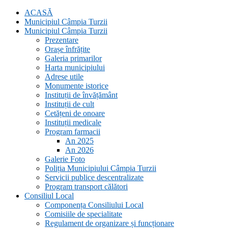
ACASĂ
Municipiul Câmpia Turzii
Municipiul Câmpia Turzii
Prezentare
Orașe înfrățite
Galeria primarilor
Harta municipiului
Adrese utile
Monumente istorice
Instituții de învățământ
Instituții de cult
Cetățeni de onoare
Instituții medicale
Program farmacii
An 2025
An 2026
Galerie Foto
Poliția Municipiului Câmpia Turzii
Servicii publice descentralizate
Program transport călători
Consiliul Local
Componența Consiliului Local
Comisiile de specialitate
Regulament de organizare și funcționare