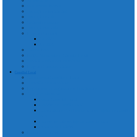
Adrese utile
Monumente istorice
Instituții de învățământ
Instituții de cult
Cetățeni de onoare
Instituții medicale
Program farmacii
An 2025
An 2026
Galerie Foto
Poliția Municipiului Câmpia Turzii
Servicii publice descentralizate
Program transport călători
Consiliul Local
Componența Consiliului Local
Comisiile de specialitate
Regulament de organizare și funcționare
Acte administrative
Portal Consiliul Local
Hotărâri de consiliu local
Convocatoare / Ordinea de zi a ședințelor de consiliu
local
Procese verbale sedințe de consiliu local
Proiecte de hotărâri
Rapoarte de activitate