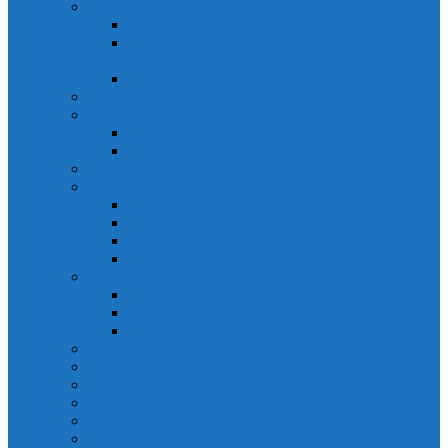
Solicitarea informațiilor de interes public
Legislație
Numele și prenumele persoanei responsabile pentru
Legea 544/2001
Documente de interes public
Buletin informativ al informațiilor de interes public
Buget
Buget pe surse financiare
Execuție bugetară
Bilanțuri contabile
Achiziții publice
Programul anual al achizițiilor publice
Centralizatorul achizițiilor publice
Contractele cu valoare de peste 5000€
Achiziții Directe
Urbanism
Planuri urbanistice
Certificate de urbanism
Listă autorizații: de contruire și de demolare
Declarații de avere și interese
Transparență decizională
Sectiune RUTI conform SNA
Domeniul Integritate
Organigramă și listă funcții de conducere
Situația drepturilor salariale stabilite potrivit legii și alte