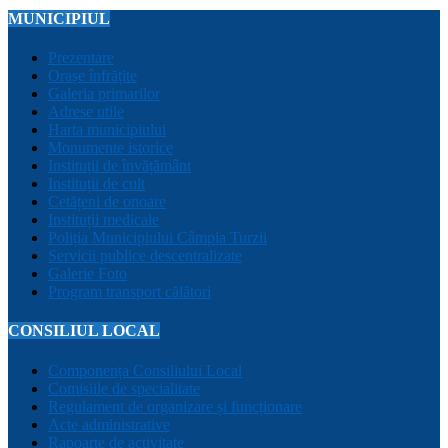
MUNICIPIUL
Prezentare
Orașe înfrățite
Galeria primarilor
Adrese utile
Harta municipiului
Monumente istorice
Instituții de învățământ
Instituții de cult
Cetățeni de onoare
Instituții medicale
Poliția Municipiului Câmpia Turzii
Servicii publice descentralizate
Galerie Foto
Program transport călători
CONSILIUL LOCAL
Componența Consiliului Local
Comisiile de specialitate
Regulament de organizare și funcționare
Acte administrative
Rapoarte de activitate