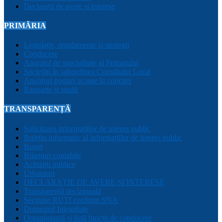
Declarații de avere și interese
PRIMĂRIA
Legislație, regulamente și strategii
Conducere
Aparatul de specialitate al Primarului
Sociețăți în subordinea Consiliului Local
Anunțuri posturi scoase la concurs
Rapoarte și studii
TRANSPARENȚĂ
Solicitarea informațiilor de interes public
Buletin informativ al informațiilor de interes public
Buget
Bilanțuri contabile
Achiziții publice
Urbanism
DECLARAȚIE DE AVERE ȘI INTERESE
Transparență decizională
Sectiune RUTI conform SNA
Domeniul Integritate
Organigramă și listă funcții de conducere