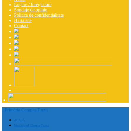
Logare / Înregistrare
Sondaje de opinie
Politica de confidențialitate
Hartă site
Contact
Primăria Campia Turzii
ACASĂ
Municipiul Câmpia Turzii