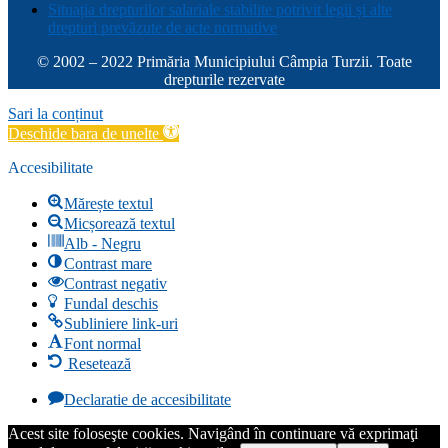
Situația drepturilor salariale stabilite potrivit legii și alte
drepturi prevăzute de acte normative
© 2002 – 2022 Primăria Municipiului Câmpia Turzii. Toate
drepturile rezervate
Sari la conținut
Deschide bara de unelte
Accesibilitate
Mărește textul
Micșorează textul
Alb - Negru
Contrast mare
Contrast negativ
Fundal deschis
Subliniere link-uri
Font normal
Resetează
Declaratie de accesibilitate
Acest site foloseşte cookies. Navigând în continuare vă exprimaţi