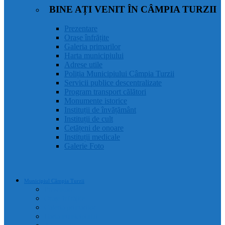
BINE AȚI VENIT ÎN CÂMPIA TURZII
Prezentare
Orașe înfrățite
Galeria primarilor
Harta municipiului
Adrese utile
Poliția Municipiului Câmpia Turzii
Servicii publice descentralizate
Program transport călători
Monumente istorice
Instituții de învățământ
Instituții de cult
Cetățeni de onoare
Instituții medicale
Galerie Foto
Municipiul Câmpia Turzii
Prezentare
Orașe înfrățite
Galeria primarilor
Harta municipiului