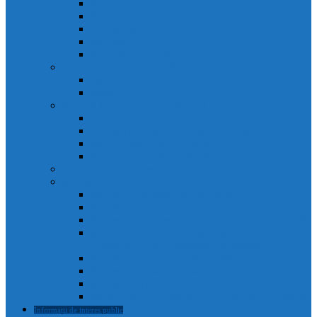
Agenda primarului
Primar
Viceprimar
Secretar
Administrator public
Aparatul de specialitate al Primarului
Direcții
Servicii
Sociețăți în subordinea Consiliului Local
Domeniul Public Câmpia Turzii
Compania de Salubritate Câmpia Turzii
Parc Industrial Campia Turzii
Societatea de Transport Public Câmpia Turzii
Anunțuri posturi scoase la concurs
Rapoarte și studii
Rapoarte de activitate ale primarului
Rapoarte ale Curții de Conturi
Rapoarte de evaluare a implementării legii 52 din 2003
Raport asupra societăților aflate în subordinea
Consiliului Local (guvernanta corporativă)
Rapoarte de aplicare a legii 544/2001
Rapoarte de activitate servicii
Rapoarte privind respectarea normelor de conduita
Raportul anual de evaluare a incidentelor de integritate
Informații de interes public