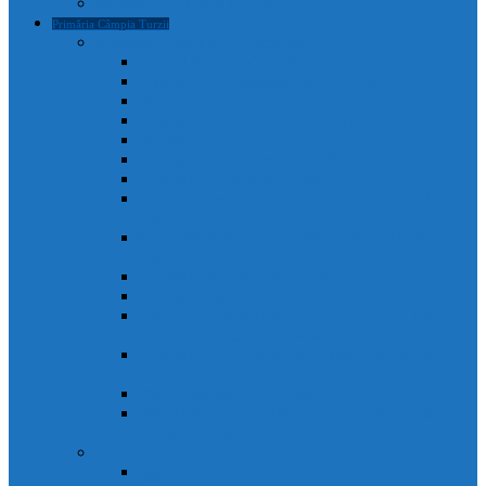
Declarații de avere și interese
Primăria Câmpia Turzii
Legislație, regulamente și strategii
Statutul Municipiului Câmpia Turzii
Regulament de organizare și funcționare
Regulament Intern
Regulament de securitate informatică
Organigrama
Strategia de dezvoltare culturală
Strategia de dezvoltare locală
Strategia Integrata de Dezvolatare Urbana 2021-2027
– RO
Reactualizare Plan de Mobilitate Urbana Durabila
2016-2027
Strategia națională anticorupție
Contractul colectiv de muncă
“Integrated Urban Development Strategy of Câmpia
Turzii Municipality 2021-2027” – EN
Strategia de Comunicare și Imagine a Municipiului
Câmpia Turzii
Planul Strategic Instituțional 2021-2024
Dispozițiile emise de Primarul Municipiului Câmpia
Turzii, cu caracter normativ
Conducere
Agenda conducerii