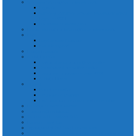
Solicitarea informațiilor de interes public
Legislație
Numele și prenumele persoanei responsabile pentru
Legea 544/2001
Documente de interes public
Buletin informativ al informațiilor de interes public
Buget
Buget pe surse financiare
Execuție bugetară
Bilanțuri contabile
Achiziții publice
Programul anual al achizițiilor publice
Centralizatorul achizițiilor publice
Contractele cu valoare de peste 5000€
Achiziții Directe
Urbanism
Planuri urbanistice
Certificate de urbanism
Listă autorizații: de contruire și de demolare
Declarații de avere și interese
Transparență decizională
Sectiune RUTI conform SNA
Domeniul Integritate
Organigramă și listă funcții de conducere
Situația drepturilor salariale stabilite potrivit legii și alte