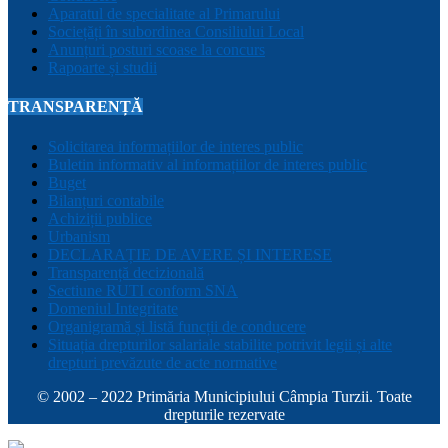
Aparatul de specialitate al Primarului
Sociețăți în subordinea Consiliului Local
Anunțuri posturi scoase la concurs
Rapoarte și studii
TRANSPARENȚĂ
Solicitarea informațiilor de interes public
Buletin informativ al informațiilor de interes public
Buget
Bilanțuri contabile
Achiziții publice
Urbanism
DECLARAȚIE DE AVERE ȘI INTERESE
Transparență decizională
Sectiune RUTI conform SNA
Domeniul Integritate
Organigramă și listă funcții de conducere
Situația drepturilor salariale stabilite potrivit legii și alte
drepturi prevăzute de acte normative
© 2002 – 2022 Primăria Municipiului Câmpia Turzii. Toate
drepturile rezervate