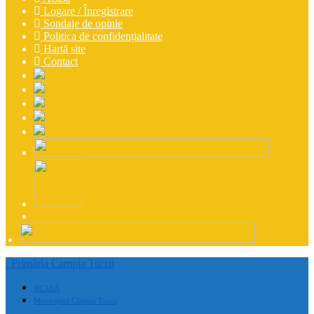
Logare / Înregistrare
Sondaje de opinie
Politica de confidențialitate
Hartă site
Contact
Primăria Campia Turzii
ACASĂ
Municipiul Câmpia Turzii