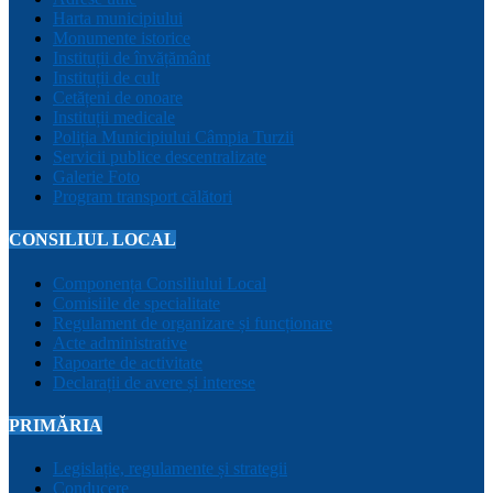
Harta municipiului
Monumente istorice
Instituții de învățământ
Instituții de cult
Cetățeni de onoare
Instituții medicale
Poliția Municipiului Câmpia Turzii
Servicii publice descentralizate
Galerie Foto
Program transport călători
CONSILIUL LOCAL
Componența Consiliului Local
Comisiile de specialitate
Regulament de organizare și funcționare
Acte administrative
Rapoarte de activitate
Declarații de avere și interese
PRIMĂRIA
Legislație, regulamente și strategii
Conducere