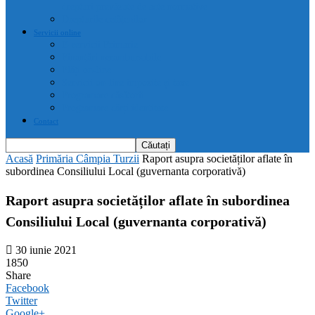
drepturi prevăzute de acte normative
Drepturile cetățenilor
Servicii online
E-servicii Primarie
Finanțări nerambursabile
Plăți on-line
Servicii on-line impozite și taxe
Programare căsătorii
Programare cărți identitate
Contact
Acasă
Primăria Câmpia Turzii
Raport asupra societăților aflate în
subordinea Consiliului Local (guvernanta corporativă)
Raport asupra societăților aflate în subordinea
Consiliului Local (guvernanta corporativă)
30 iunie 2021
1850
Share
Facebook
Twitter
Google+