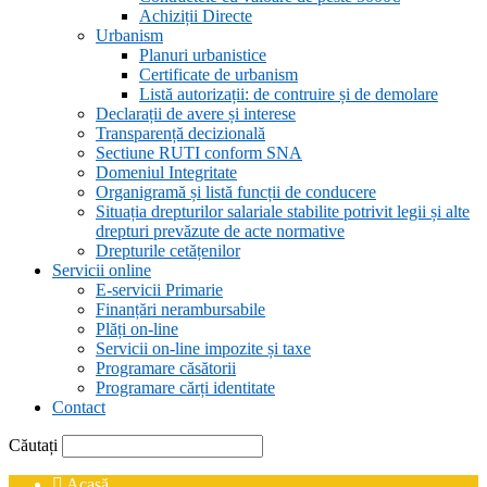
Achiziții Directe
Urbanism
Planuri urbanistice
Certificate de urbanism
Listă autorizații: de contruire și de demolare
Declarații de avere și interese
Transparență decizională
Sectiune RUTI conform SNA
Domeniul Integritate
Organigramă și listă funcții de conducere
Situația drepturilor salariale stabilite potrivit legii și alte
drepturi prevăzute de acte normative
Drepturile cetățenilor
Servicii online
E-servicii Primarie
Finanțări nerambursabile
Plăți on-line
Servicii on-line impozite și taxe
Programare căsătorii
Programare cărți identitate
Contact
Căutați
Acasă