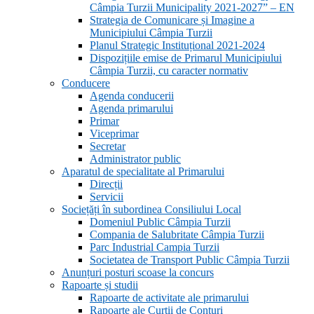
Câmpia Turzii Municipality 2021-2027” – EN
Strategia de Comunicare și Imagine a
Municipiului Câmpia Turzii
Planul Strategic Instituțional 2021-2024
Dispozițiile emise de Primarul Municipiului
Câmpia Turzii, cu caracter normativ
Conducere
Agenda conducerii
Agenda primarului
Primar
Viceprimar
Secretar
Administrator public
Aparatul de specialitate al Primarului
Direcții
Servicii
Sociețăți în subordinea Consiliului Local
Domeniul Public Câmpia Turzii
Compania de Salubritate Câmpia Turzii
Parc Industrial Campia Turzii
Societatea de Transport Public Câmpia Turzii
Anunțuri posturi scoase la concurs
Rapoarte și studii
Rapoarte de activitate ale primarului
Rapoarte ale Curții de Conturi