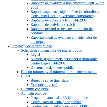
Rapoarte de evaluare a implementării legii 52 din
2003
Raport asupra societăților aflate în subordinea
Consiliului Local (guvernanta corporativă)
Rapoarte de aplicare a legii 544/2001
Rapoarte de activitate servicii
Rapoarte privind respectarea normelor de
conduita
Raportul anual de evaluare a incidentelor de
integritate
Informații de interes public
Solicitarea informațiilor de interes public
Legislație
Numele și prenumele persoanei responsabile
pentru Legea 544/2001
Documente de interes public
Buletin informativ al informațiilor de interes public
Buget
Buget pe surse financiare
Execuție bugetară
Bilanțuri contabile
Achiziții publice
Programul anual al achizițiilor publice
Centralizatorul achizițiilor publice
Contractele cu valoare de peste 5000€