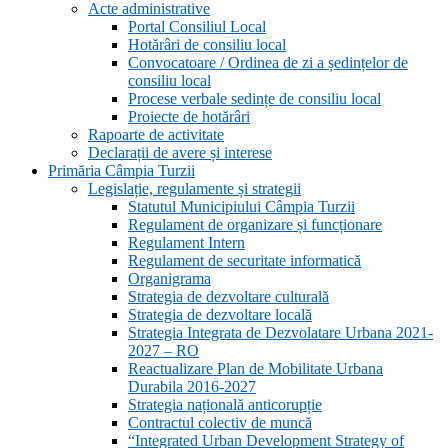
Acte administrative
Portal Consiliul Local
Hotărâri de consiliu local
Convocatoare / Ordinea de zi a ședințelor de
consiliu local
Procese verbale sedințe de consiliu local
Proiecte de hotărâri
Rapoarte de activitate
Declarații de avere și interese
Primăria Câmpia Turzii
Legislație, regulamente și strategii
Statutul Municipiului Câmpia Turzii
Regulament de organizare și funcționare
Regulament Intern
Regulament de securitate informatică
Organigrama
Strategia de dezvoltare culturală
Strategia de dezvoltare locală
Strategia Integrata de Dezvolatare Urbana 2021-
2027 – RO
Reactualizare Plan de Mobilitate Urbana
Durabila 2016-2027
Strategia națională anticorupție
Contractul colectiv de muncă
“Integrated Urban Development Strategy of