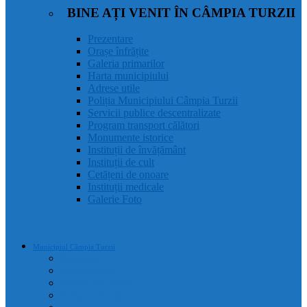
BINE AȚI VENIT ÎN CÂMPIA TURZII
Prezentare
Orașe înfrățite
Galeria primarilor
Harta municipiului
Adrese utile
Poliția Municipiului Câmpia Turzii
Servicii publice descentralizate
Program transport călători
Monumente istorice
Instituții de învățământ
Instituții de cult
Cetățeni de onoare
Instituții medicale
Galerie Foto
Municipiul Câmpia Turzii
Prezentare
Orașe înfrățite
Galeria primarilor
Harta municipiului