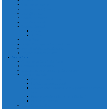
Adrese utile
Monumente istorice
Instituții de învățământ
Instituții de cult
Cetățeni de onoare
Instituții medicale
Program farmacii
An 2025
An 2026
Galerie Foto
Poliția Municipiului Câmpia Turzii
Servicii publice descentralizate
Program transport călători
Consiliul Local
Componența Consiliului Local
Comisiile de specialitate
Regulament de organizare și funcționare
Acte administrative
Portal Consiliul Local
Hotărâri de consiliu local
Convocatoare / Ordinea de zi a ședințelor de consiliu
local
Procese verbale sedințe de consiliu local
Proiecte de hotărâri
Rapoarte de activitate