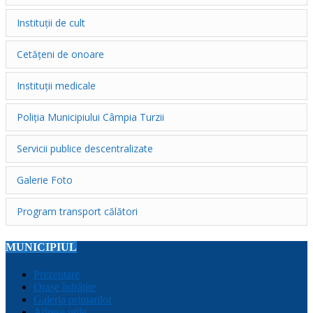
Instituții de cult
Cetățeni de onoare
Instituții medicale
Poliția Municipiului Câmpia Turzii
Servicii publice descentralizate
Galerie Foto
Program transport călători
MUNICIPIUL
Prezentare
Orașe înfrățite
Galeria primarilor
Adrese utile