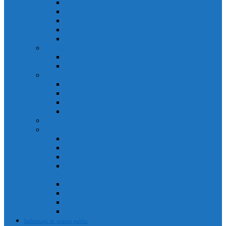
Agenda primarului
Primar
Viceprimar
Secretar
Administrator public
Aparatul de specialitate al Primarului
Direcții
Servicii
Sociețăți în subordinea Consiliului Local
Domeniul Public Câmpia Turzii
Compania de Salubritate Câmpia Turzii
Parc Industrial Campia Turzii
Societatea de Transport Public Câmpia Turzii
Anunțuri posturi scoase la concurs
Rapoarte și studii
Rapoarte de activitate ale primarului
Rapoarte ale Curții de Conturi
Rapoarte de evaluare a implementării legii 52 din 2003
Raport asupra societăților aflate în subordinea
Consiliului Local (guvernanta corporativă)
Rapoarte de aplicare a legii 544/2001
Rapoarte de activitate servicii
Rapoarte privind respectarea normelor de conduita
Raportul anual de evaluare a incidentelor de integritate
Informații de interes public