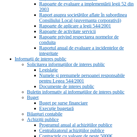
Rapoarte de evaluare a implementării legii 52 din
2003
Raport asupra societăților aflate în subordinea
Consiliului Local (guvernanta corporativă)
Rapoarte de aplicare a legii 544/2001
Rapoarte de activitate servicii
Rapoarte privind respectarea normelor de
conduita
Raportul anual de evaluare a incidentelor de
integritate
Informații de interes public
Solicitarea informațiilor de interes public
Legislație
Numele și prenumele persoanei responsabile
pentru Legea 544/2001
Documente de interes public
Buletin informativ al informațiilor de interes public
Buget
Buget pe surse financiare
Execuție bugetară
Bilanțuri contabile
Achiziții publice
Programul anual al achizițiilor publice
Centralizatorul achizițiilor publice
Contractele cu valoare de peste 5000€