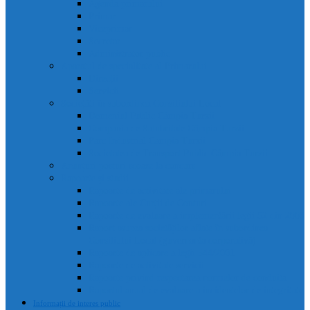
Agenda primarului
Primar
Viceprimar
Secretar
Administrator public
Aparatul de specialitate al Primarului
Direcții
Servicii
Sociețăți în subordinea Consiliului Local
Domeniul Public Câmpia Turzii
Compania de Salubritate Câmpia Turzii
Parc Industrial Campia Turzii
Societatea de Transport Public Câmpia Turzii
Anunțuri posturi scoase la concurs
Rapoarte și studii
Rapoarte de activitate ale primarului
Rapoarte ale Curții de Conturi
Rapoarte de evaluare a implementării legii 52 din 2003
Raport asupra societăților aflate în subordinea
Consiliului Local (guvernanta corporativă)
Rapoarte de aplicare a legii 544/2001
Rapoarte de activitate servicii
Rapoarte privind respectarea normelor de conduita
Raportul anual de evaluare a incidentelor de integritate
Informații de interes public