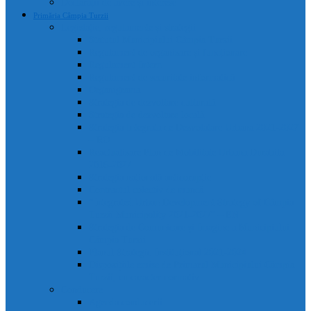
Declarații de avere și interese
Primăria Câmpia Turzii
Legislație, regulamente și strategii
Statutul Municipiului Câmpia Turzii
Regulament de organizare și funcționare
Regulament Intern
Regulament de securitate informatică
Organigrama
Strategia de dezvoltare culturală
Strategia de dezvoltare locală
Strategia Integrata de Dezvolatare Urbana 2021-2027
– RO
Reactualizare Plan de Mobilitate Urbana Durabila
2016-2027
Strategia națională anticorupție
Contractul colectiv de muncă
“Integrated Urban Development Strategy of Câmpia
Turzii Municipality 2021-2027” – EN
Strategia de Comunicare și Imagine a Municipiului
Câmpia Turzii
Planul Strategic Instituțional 2021-2024
Dispozițiile emise de Primarul Municipiului Câmpia
Turzii, cu caracter normativ
Conducere
Agenda conducerii