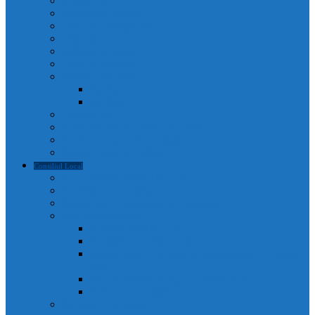
Adrese utile
Monumente istorice
Instituții de învățământ
Instituții de cult
Cetățeni de onoare
Instituții medicale
Program farmacii
An 2025
An 2026
Galerie Foto
Poliția Municipiului Câmpia Turzii
Servicii publice descentralizate
Program transport călători
Consiliul Local
Componența Consiliului Local
Comisiile de specialitate
Regulament de organizare și funcționare
Acte administrative
Portal Consiliul Local
Hotărâri de consiliu local
Convocatoare / Ordinea de zi a ședințelor de consiliu
local
Procese verbale sedințe de consiliu local
Proiecte de hotărâri
Rapoarte de activitate