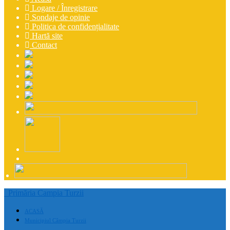
Logare / Înregistrare
Sondaje de opinie
Politica de confidențialitate
Hartă site
Contact
Primăria Campia Turzii
ACASĂ
Municipiul Câmpia Turzii