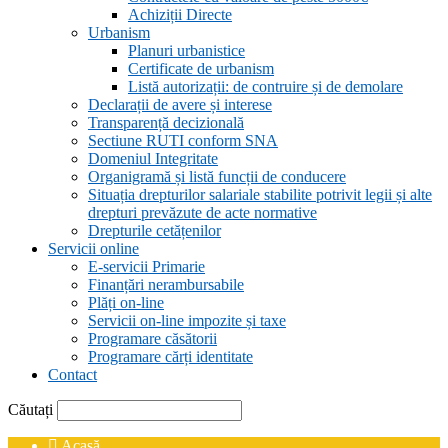
Achiziții Directe
Urbanism
Planuri urbanistice
Certificate de urbanism
Listă autorizații: de contruire și de demolare
Declarații de avere și interese
Transparență decizională
Sectiune RUTI conform SNA
Domeniul Integritate
Organigramă și listă funcții de conducere
Situația drepturilor salariale stabilite potrivit legii și alte
drepturi prevăzute de acte normative
Drepturile cetățenilor
Servicii online
E-servicii Primarie
Finanțări nerambursabile
Plăți on-line
Servicii on-line impozite și taxe
Programare căsătorii
Programare cărți identitate
Contact
Căutați
Acasă