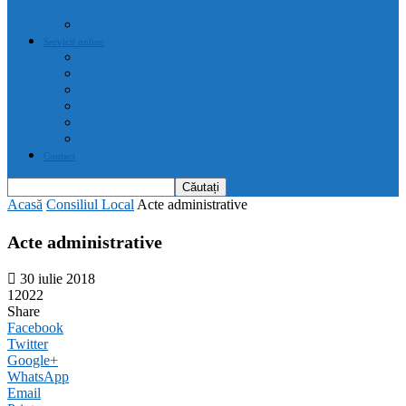
drepturi prevăzute de acte normative
Drepturile cetățenilor
Servicii online
E-servicii Primarie
Finanțări nerambursabile
Plăți on-line
Servicii on-line impozite și taxe
Programare căsătorii
Programare cărți identitate
Contact
Acasă
Consiliul Local
Acte administrative
Acte administrative
30 iulie 2018
12022
Share
Facebook
Twitter
Google+
WhatsApp
Email