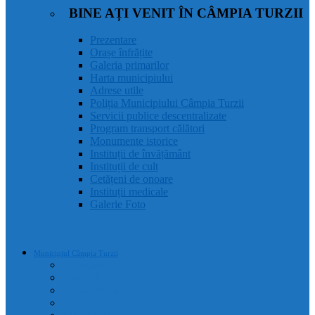
BINE AȚI VENIT ÎN CÂMPIA TURZII
Prezentare
Orașe înfrățite
Galeria primarilor
Harta municipiului
Adrese utile
Poliția Municipiului Câmpia Turzii
Servicii publice descentralizate
Program transport călători
Monumente istorice
Instituții de învățământ
Instituții de cult
Cetățeni de onoare
Instituții medicale
Galerie Foto
Municipiul Câmpia Turzii
Prezentare
Orașe înfrățite
Galeria primarilor
Harta municipiului