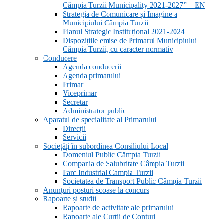
Câmpia Turzii Municipality 2021-2027” – EN
Strategia de Comunicare și Imagine a
Municipiului Câmpia Turzii
Planul Strategic Instituțional 2021-2024
Dispozițiile emise de Primarul Municipiului
Câmpia Turzii, cu caracter normativ
Conducere
Agenda conducerii
Agenda primarului
Primar
Viceprimar
Secretar
Administrator public
Aparatul de specialitate al Primarului
Direcții
Servicii
Sociețăți în subordinea Consiliului Local
Domeniul Public Câmpia Turzii
Compania de Salubritate Câmpia Turzii
Parc Industrial Campia Turzii
Societatea de Transport Public Câmpia Turzii
Anunțuri posturi scoase la concurs
Rapoarte și studii
Rapoarte de activitate ale primarului
Rapoarte ale Curții de Conturi