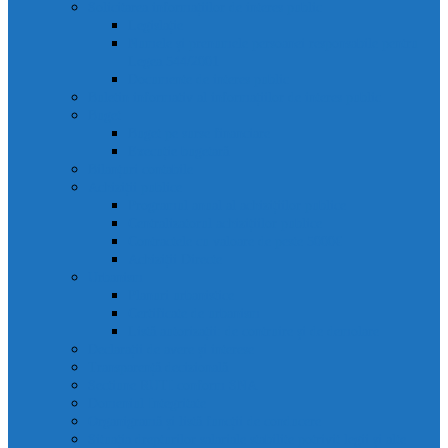
Solicitarea informațiilor de interes public
Legislație
Numele și prenumele persoanei responsabile pentru
Legea 544/2001
Documente de interes public
Buletin informativ al informațiilor de interes public
Buget
Buget pe surse financiare
Execuție bugetară
Bilanțuri contabile
Achiziții publice
Programul anual al achizițiilor publice
Centralizatorul achizițiilor publice
Contractele cu valoare de peste 5000€
Achiziții Directe
Urbanism
Planuri urbanistice
Certificate de urbanism
Listă autorizații: de contruire și de demolare
Declarații de avere și interese
Transparență decizională
Sectiune RUTI conform SNA
Domeniul Integritate
Organigramă și listă funcții de conducere
Situația drepturilor salariale stabilite potrivit legii și alte