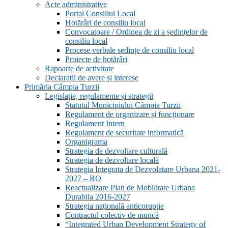
Acte administrative
Portal Consiliul Local
Hotărâri de consiliu local
Convocatoare / Ordinea de zi a ședințelor de
consiliu local
Procese verbale sedințe de consiliu local
Proiecte de hotărâri
Rapoarte de activitate
Declarații de avere și interese
Primăria Câmpia Turzii
Legislație, regulamente și strategii
Statutul Municipiului Câmpia Turzii
Regulament de organizare și funcționare
Regulament Intern
Regulament de securitate informatică
Organigrama
Strategia de dezvoltare culturală
Strategia de dezvoltare locală
Strategia Integrata de Dezvolatare Urbana 2021-
2027 – RO
Reactualizare Plan de Mobilitate Urbana
Durabila 2016-2027
Strategia națională anticorupție
Contractul colectiv de muncă
“Integrated Urban Development Strategy of