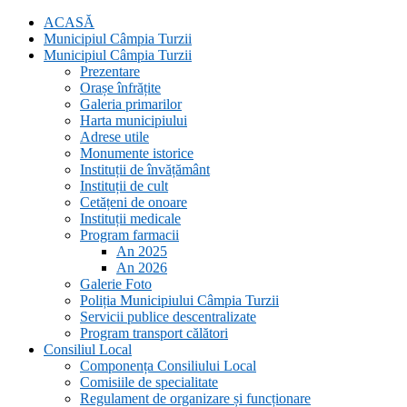
ACASĂ
Municipiul Câmpia Turzii
Municipiul Câmpia Turzii
Prezentare
Orașe înfrățite
Galeria primarilor
Harta municipiului
Adrese utile
Monumente istorice
Instituții de învățământ
Instituții de cult
Cetățeni de onoare
Instituții medicale
Program farmacii
An 2025
An 2026
Galerie Foto
Poliția Municipiului Câmpia Turzii
Servicii publice descentralizate
Program transport călători
Consiliul Local
Componența Consiliului Local
Comisiile de specialitate
Regulament de organizare și funcționare