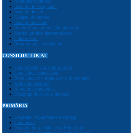
Monumente istorice
Instituții de învățământ
Instituții de cult
Cetățeni de onoare
Instituții medicale
Poliția Municipiului Câmpia Turzii
Servicii publice descentralizate
Galerie Foto
Program transport călători
CONSILIUL LOCAL
Componența Consiliului Local
Comisiile de specialitate
Regulament de organizare și funcționare
Acte administrative
Rapoarte de activitate
Declarații de avere și interese
PRIMĂRIA
Legislație, regulamente și strategii
Conducere
Aparatul de specialitate al Primarului