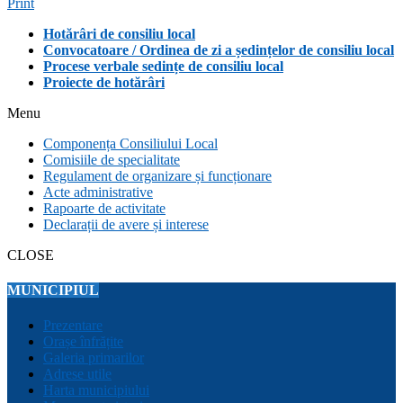
Print
Hotărâri de consiliu local
Convocatoare / Ordinea de zi a ședințelor de consiliu local
Procese verbale sedințe de consiliu local
Proiecte de hotărâri
Menu
Componența Consiliului Local
Comisiile de specialitate
Regulament de organizare și funcționare
Acte administrative
Rapoarte de activitate
Declarații de avere și interese
CLOSE
MUNICIPIUL
Prezentare
Orașe înfrățite
Galeria primarilor
Adrese utile
Harta municipiului