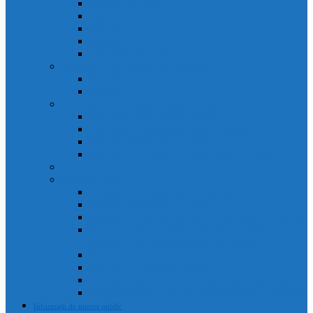
Agenda primarului
Primar
Viceprimar
Secretar
Administrator public
Aparatul de specialitate al Primarului
Direcții
Servicii
Sociețăți în subordinea Consiliului Local
Domeniul Public Câmpia Turzii
Compania de Salubritate Câmpia Turzii
Parc Industrial Campia Turzii
Societatea de Transport Public Câmpia Turzii
Anunțuri posturi scoase la concurs
Rapoarte și studii
Rapoarte de activitate ale primarului
Rapoarte ale Curții de Conturi
Rapoarte de evaluare a implementării legii 52 din 2003
Raport asupra societăților aflate în subordinea
Consiliului Local (guvernanta corporativă)
Rapoarte de aplicare a legii 544/2001
Rapoarte de activitate servicii
Rapoarte privind respectarea normelor de conduita
Raportul anual de evaluare a incidentelor de integritate
Informații de interes public