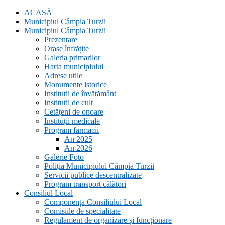
ACASĂ
Municipiul Câmpia Turzii
Municipiul Câmpia Turzii
Prezentare
Orașe înfrățite
Galeria primarilor
Harta municipiului
Adrese utile
Monumente istorice
Instituții de învățământ
Instituții de cult
Cetățeni de onoare
Instituții medicale
Program farmacii
An 2025
An 2026
Galerie Foto
Poliția Municipiului Câmpia Turzii
Servicii publice descentralizate
Program transport călători
Consiliul Local
Componența Consiliului Local
Comisiile de specialitate
Regulament de organizare și funcționare