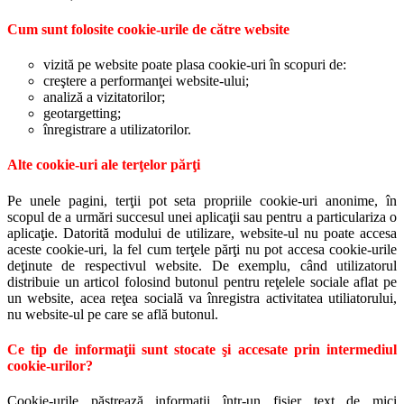
Cum sunt folosite cookie-urile de către website
vizită pe website poate plasa cookie-uri în scopuri de:
creştere a performanţei website-ului;
analiză a vizitatorilor;
geotargetting;
înregistrare a utilizatorilor.
Alte cookie-uri ale terţelor părţi
Pe unele pagini, terţii pot seta propriile cookie-uri anonime, în
scopul de a urmări succesul unei aplicaţii sau pentru a particulariza o
aplicaţie. Datorită modului de utilizare, website-ul nu poate accesa
aceste cookie-uri, la fel cum terţele părţi nu pot accesa cookie-urile
deţinute de respectivul website. De exemplu, când utilizatorul
distribuie un articol folosind butonul pentru reţelele sociale aflat pe
un website, acea reţea socială va înregistra activitatea utiliatorului,
nu website-ul pe care se află butonul.
Ce tip de informaţii sunt stocate şi accesate prin intermediul
cookie-urilor?
Cookie-urile păstrează informaţii într-un fişier text de mici