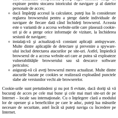
expirare pentru stocarea istoricului de navigare şi al datelor
personale de acces;
dacă împărţiţi accesul la calculator, puteţi lua în considerare
reglarea browserului pentru a şterge datele individuale de
navigare de fiecare dată când închideţi browserul. Aceasta
este o variantă de a accesa website-urile care plasează cookie-
uri şi de a şterge orice informaţie de vizitare, la închiderea
sesiunii de navigare;
instalaţi-vă şi actualizaţi-vă constant aplicaţii antispyware.
Multe dintre aplicaţiile de detectare şi prevenire a spyware-
ului includ detectarea atacurilor pe site-uri. Astfel, împiedică
browserul de a accesa website-uri care ar putea să exploateze
vulnerabilităţile browserului sau să descarce software
periculos;
asiguraţi-vă că aveţi browserul mereu actualizat. Multe dintre
atacurile bazate pe cookies se realizează exploatând punctele
slabe ale versiunilor vechi ale browserelor.
Cookie-urile sunt pretutindeni şi nu pot fi evitate, dacă doriţi să vă
bucuraţi de acces pe cele mai bune şi cele mai mari site-uri de pe
Internet – locale sau internaţionale. Cu o înţelegere clară a modului
lor de operare şi a beneficiilor pe care le aduc, puteţi lua măsurile
necesare de securitate, astel încât să puteţi naviga cu încredere pe
Internet.