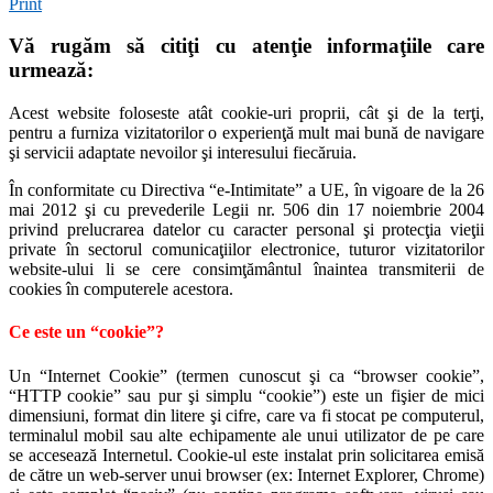
Print
Vă rugăm să citiţi cu atenţie informaţiile care
urmează:
Acest website foloseste atât cookie-uri proprii, cât şi de la terţi,
pentru a furniza vizitatorilor o experienţă mult mai bună de navigare
şi servicii adaptate nevoilor şi interesului fiecăruia.
În conformitate cu Directiva “e-Intimitate” a UE, în vigoare de la 26
mai 2012 şi cu prevederile Legii nr. 506 din 17 noiembrie 2004
privind prelucrarea datelor cu caracter personal şi protecţia vieţii
private în sectorul comunicaţiilor electronice, tuturor vizitatorilor
website-ului li se cere consimţământul înaintea transmiterii de
cookies în computerele acestora.
Ce este un “cookie”?
Un “Internet Cookie” (termen cunoscut şi ca “browser cookie”,
“HTTP cookie” sau pur şi simplu “cookie”) este un fişier de mici
dimensiuni, format din litere şi cifre, care va fi stocat pe computerul,
terminalul mobil sau alte echipamente ale unui utilizator de pe care
se accesează Internetul. Cookie-ul este instalat prin solicitarea emisă
de către un web-server unui browser (ex: Internet Explorer, Chrome)