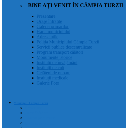
BINE AȚI VENIT ÎN CÂMPIA TURZII
Prezentare
Orașe înfrățite
Galeria primarilor
Harta municipiului
Adrese utile
Poliția Municipiului Câmpia Turzii
Servicii publice descentralizate
Program transport călători
Monumente istorice
Instituții de învățământ
Instituții de cult
Cetățeni de onoare
Instituții medicale
Galerie Foto
Municipiul Câmpia Turzii
Prezentare
Orașe înfrățite
Galeria primarilor
Harta municipiului