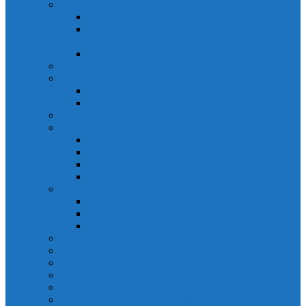
Solicitarea informațiilor de interes public
Legislație
Numele și prenumele persoanei responsabile pentru
Legea 544/2001
Documente de interes public
Buletin informativ al informațiilor de interes public
Buget
Buget pe surse financiare
Execuție bugetară
Bilanțuri contabile
Achiziții publice
Programul anual al achizițiilor publice
Centralizatorul achizițiilor publice
Contractele cu valoare de peste 5000€
Achiziții Directe
Urbanism
Planuri urbanistice
Certificate de urbanism
Listă autorizații: de contruire și de demolare
Declarații de avere și interese
Transparență decizională
Sectiune RUTI conform SNA
Domeniul Integritate
Organigramă și listă funcții de conducere
Situația drepturilor salariale stabilite potrivit legii și alte