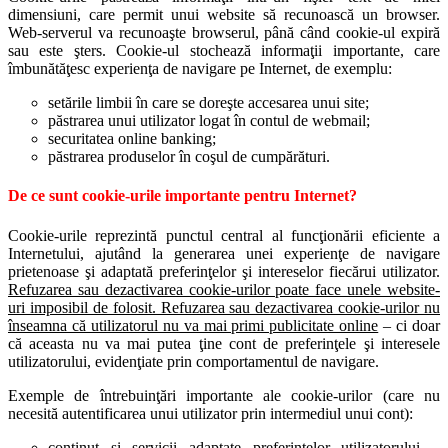
dimensiuni, care permit unui website să recunoască un browser.
Web-serverul va recunoaşte browserul, până când cookie-ul expiră
sau este şters. Cookie-ul stochează informaţii importante, care
îmbunătăţesc experienţa de navigare pe Internet, de exemplu:
setările limbii în care se doreşte accesarea unui site;
păstrarea unui utilizator logat în contul de webmail;
securitatea online banking;
păstrarea produselor în coşul de cumpărături.
De ce sunt cookie-urile importante pentru Internet?
Cookie-urile reprezintă punctul central al funcţionării eficiente a
Internetului, ajutând la generarea unei experienţe de navigare
prietenoase şi adaptată preferinţelor şi intereselor fiecărui utilizator.
Refuzarea sau dezactivarea cookie-urilor poate face unele website-
uri imposibil de folosit. Refuzarea sau dezactivarea cookie-urilor nu
înseamna că utilizatorul nu va mai primi publicitate online
– ci doar
că aceasta nu va mai putea ţine cont de preferinţele şi interesele
utilizatorului, evidenţiate prin comportamentul de navigare.
Exemple de întrebuinţări importante ale cookie-urilor (care nu
necesită autentificarea unui utilizator prin intermediul unui cont):
conţinut şi servicii adaptate preferinţelor utilizatorului –