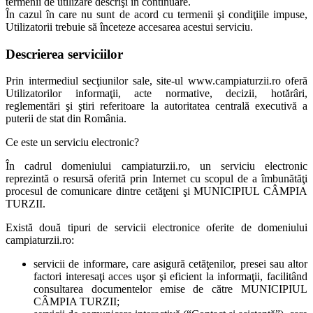
termenii de utilizare descrişi în continuare.
În cazul în care nu sunt de acord cu termenii şi condiţiile impuse,
Utilizatorii trebuie să înceteze accesarea acestui serviciu.
Descrierea serviciilor
Prin intermediul secţiunilor sale, site-ul www.campiaturzii.ro oferă
Utilizatorilor informaţii, acte normative, decizii, hotărâri,
reglementări şi ştiri referitoare la autoritatea centrală executivă a
puterii de stat din România.
Ce este un serviciu electronic?
În cadrul domeniului campiaturzii.ro, un serviciu electronic
reprezintă o resursă oferită prin Internet cu scopul de a îmbunătăţi
procesul de comunicare dintre cetăţeni şi MUNICIPIUL CÂMPIA
TURZII.
Există două tipuri de servicii electronice oferite de domeniului
campiaturzii.ro:
servicii de informare, care asigură cetăţenilor, presei sau altor
factori interesaţi acces uşor şi eficient la informaţii, facilitând
consultarea documentelor emise de către MUNICIPIUL
CÂMPIA TURZII;