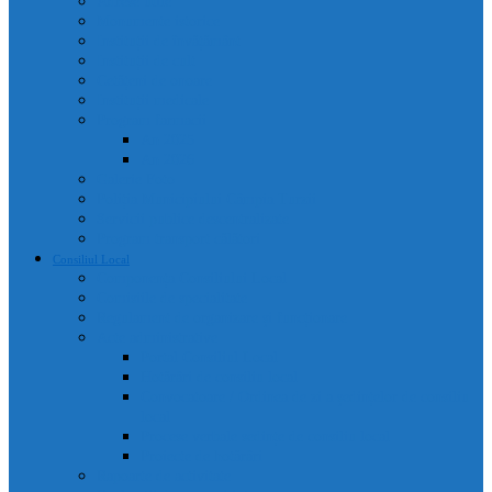
Adrese utile
Monumente istorice
Instituții de învățământ
Instituții de cult
Cetățeni de onoare
Instituții medicale
Program farmacii
An 2025
An 2026
Galerie Foto
Poliția Municipiului Câmpia Turzii
Servicii publice descentralizate
Program transport călători
Consiliul Local
Componența Consiliului Local
Comisiile de specialitate
Regulament de organizare și funcționare
Acte administrative
Portal Consiliul Local
Hotărâri de consiliu local
Convocatoare / Ordinea de zi a ședințelor de consiliu
local
Procese verbale sedințe de consiliu local
Proiecte de hotărâri
Rapoarte de activitate