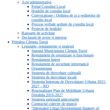
Acte administrative
Portal Consiliul Local
Hotărâri de consiliu local
Convocatoare / Ordinea de zi a ședințelor de
consiliu local
Procese verbale sedințe de consiliu local
Proiecte de hotărâri
Rapoarte de activitate
Declarații de avere și interese
Primăria Câmpia Turzii
Legislație, regulamente și strategii
Statutul Municipiului Câmpia Turzii
Regulament de organizare și funcționare
Regulament Intern
Regulament de securitate informatică
Organigrama
Strategia de dezvoltare culturală
Strategia de dezvoltare locală
Strategia Integrata de Dezvolatare Urbana 2021-
2027 – RO
Reactualizare Plan de Mobilitate Urbana
Durabila 2016-2027
Strategia națională anticorupție
Contractul colectiv de muncă
“Integrated Urban Development Strategy of