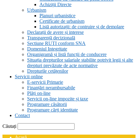
Achiziții Directe
Urbanism
Planuri urbanistice
Certificate de urbanism
Listă autorizații: de contruire și de demolare
Declarații de avere și interese
Transparență decizională
Sectiune RUTI conform SNA
Domeniul Integritate
Organigramă și listă funcții de conducere
Situația drepturilor salariale stabilite potrivit legii și alte
drepturi prevăzute de acte normative
Drepturile cetățenilor
Servicii online
E-servicii Primarie
Finanțări nerambursabile
Plăți on-line
Servicii on-line impozite și taxe
Programare căsătorii
Programare cărți identitate
Contact
Căutați
Acasă