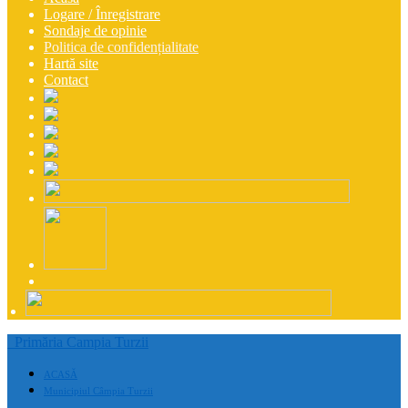
Logare / Înregistrare
Sondaje de opinie
Politica de confidențialitate
Hartă site
Contact
Primăria Campia Turzii
ACASĂ
Municipiul Câmpia Turzii