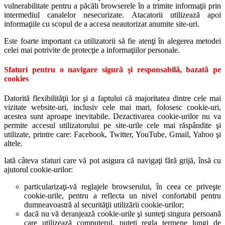
vulnerabilitate pentru a păcăli browserele în a trimite informaţii prin
intermediul canalelor nesecurizate. Atacatorii utilizează apoi
informaţiile cu scopul de a accesa neautorizat anumite site-uri.
Este foarte important ca utilizatorii să fie atenţi în alegerea metodei
celei mai potrivite de protecţie a informaţiilor personale.
Sfaturi pentru o navigare sigură şi responsabilă, bazată pe
cookies
Datorită flexibilităţii lor şi a faptului că majoritatea dintre cele mai
vizitate website-uri, inclusiv cele mai mari, folosesc cookie-uri,
acestea sunt aproape inevitabile. Dezactivarea cookie-urilor nu va
permite accesul utilizatorului pe site-urile cele mai răspândite şi
utilizate, printre care: Facebook, Twitter, YouTube, Gmail, Yahoo şi
altele.
Iată câteva sfaturi care vă pot asigura că navigaţi fără grijă, însă cu
ajutorul cookie-urilor:
particularizaţi-vă reglajele browserului, în ceea ce priveşte
cookie-urile, pentru a reflecta un nivel confortabil pentru
dumneavoastră al securităţii utilizării cookie-urilor;
dacă nu vă deranjează cookie-urile şi sunteţi singura persoană
care utilizează computerul, puteţi regla termene lungi de