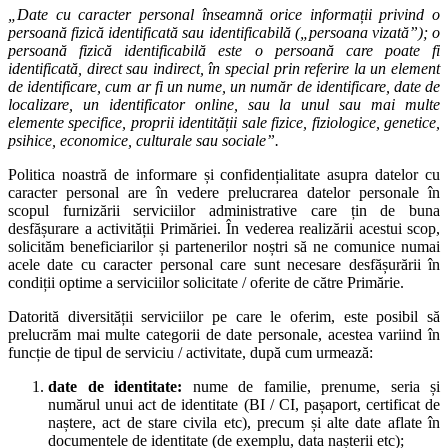
„D
ate cu caracter personal înseamnă orice informații privind o
persoană fizică identificată sau identificabilă („persoana vizată”); o
persoană fizică identificabilă este o persoană care poate fi
identificată, direct sau indirect, în special prin referire la un element
de identificare, cum ar fi un nume, un număr de identificare, date de
localizare, un identificator online, sau la unul sau mai multe
elemente specifice, proprii identității sale fizice, fiziologice, genetice,
psihice, economice, culturale sau sociale
”.
Politica noastră de informare și confidențialitate asupra datelor cu
caracter personal are în vedere prelucrarea datelor personale în
scopul furnizării serviciilor administrative care țin de buna
desfășurare a activității Primăriei. În vederea realizării acestui scop,
solicităm beneficiarilor și partenerilor noștri să ne comunice numai
acele date cu caracter personal care sunt necesare desfășurării în
condiții optime a serviciilor solicitate / oferite de către Primărie.
Datorită diversității serviciilor pe care le oferim, este posibil să
prelucrăm mai multe categorii de date personale, acestea variind în
funcție de tipul de serviciu / activitate, după cum urmează:
date de identitate
:
nume de familie, prenume, seria și
numărul unui act de identitate (BI / CI, pașaport, certificat de
naștere, act de stare civila etc), precum și alte date aflate în
documentele de identitate (de exemplu, data nașterii etc);