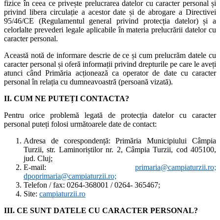
fizice în ceea ce privește prelucrarea datelor cu caracter personal și
privind libera circulație a acestor date și de abrogare a Directivei
95/46/CE (Regulamentul general privind protecția datelor) și a
celorlalte prevederi legale aplicabile în materia prelucrării datelor cu
caracter personal.
Această notă de informare descrie de ce și cum prelucrăm datele cu
caracter personal și oferă informații privind drepturile pe care le aveți
atunci când Primăria acționează ca operator de date cu caracter
personal în relația cu dumneavoastră (persoană vizată).
II. CUM NE PUTEȚI CONTACTA?
Pentru orice problemă legată de protecția datelor cu caracter
personal puteți folosi următoarele date de contact:
Adresa de corespondență: Primăria Municipiului Câmpia
Turzii, str. Laminoriștilor nr. 2, Câmpia Turzii, cod 405100,
jud. Cluj;
E-mail:
primaria@campiaturzii.ro;
dpoprimaria@campiaturzii.ro;
Telefon / fax: 0264-368001 / 0264- 365467;
Site:
campiaturzii.ro
III. CE SUNT DATELE CU CARACTER PERSONAL?