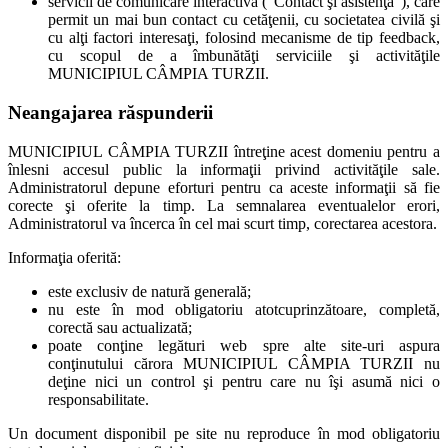
servicii de comunicare interactivă (“Contact şi asistenţă”), care
permit un mai bun contact cu cetăţenii, cu societatea civilă şi
cu alţi factori interesaţi, folosind mecanisme de tip feedback,
cu scopul de a îmbunătăţi serviciile şi activităţile
MUNICIPIUL CÂMPIA TURZII.
Neangajarea răspunderii
MUNICIPIUL CÂMPIA TURZII întreţine acest domeniu pentru a
înlesni accesul public la informaţii privind activităţile sale.
Administratorul depune eforturi pentru ca aceste informaţii să fie
corecte şi oferite la timp. La semnalarea eventualelor erori,
Administratorul va încerca în cel mai scurt timp, corectarea acestora.
Informaţia oferită:
este exclusiv de natură generală;
nu este în mod obligatoriu atotcuprinzătoare, completă,
corectă sau actualizată;
poate conţine legături web spre alte site-uri aspura
conţinutului cărora MUNICIPIUL CÂMPIA TURZII nu
deţine nici un control şi pentru care nu îşi asumă nici o
responsabilitate.
Un document disponibil pe site nu reproduce în mod obligatoriu