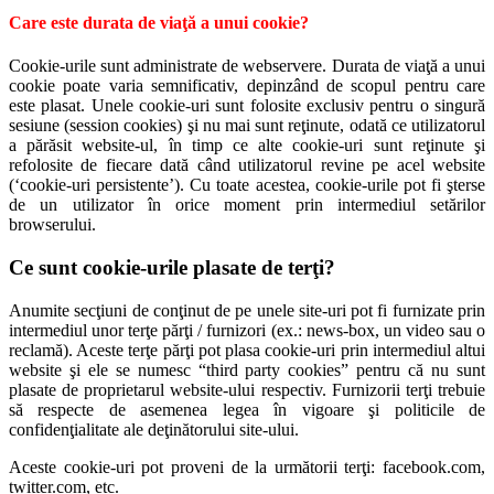
Care este durata de viaţă a unui cookie?
Cookie-urile sunt administrate de webservere. Durata de viaţă a unui
cookie poate varia semnificativ, depinzând de scopul pentru care
este plasat. Unele cookie-uri sunt folosite exclusiv pentru o singură
sesiune (session cookies) şi nu mai sunt reţinute, odată ce utilizatorul
a părăsit website-ul, în timp ce alte cookie-uri sunt reţinute şi
refolosite de fiecare dată când utilizatorul revine pe acel website
(‘cookie-uri persistente’). Cu toate acestea, cookie-urile pot fi şterse
de un utilizator în orice moment prin intermediul setărilor
browserului.
Ce sunt cookie-urile plasate de terţi?
Anumite secţiuni de conţinut de pe unele site-uri pot fi furnizate prin
intermediul unor terţe părţi / furnizori (ex.: news-box, un video sau o
reclamă). Aceste terţe părţi pot plasa cookie-uri prin intermediul altui
website şi ele se numesc “third party cookies” pentru că nu sunt
plasate de proprietarul website-ului respectiv. Furnizorii terţi trebuie
să respecte de asemenea legea în vigoare şi politicile de
confidenţialitate ale deţinătorului site-ului.
Aceste cookie-uri pot proveni de la următorii terţi: facebook.com,
twitter.com, etc.