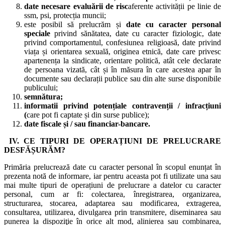
date necesare evaluării de risc
aferente activității pe linie de
ssm, psi, protecția muncii;
este posibil să prelucrăm și
date
cu caracter personal
speciale
privind sănătatea, date cu caracter fiziologic, date
privind comportamentul, confesiunea religioasă, date privind
viața și orientarea sexuală, originea etnică, date care privesc
apartenența la sindicate, orientare politică, atât cele declarate
de persoana vizată, cât și în măsura în care acestea apar în
documente sau declarații publice sau din alte surse disponibile
publicului;
semn
ă
tura
;
informatii privind poten
ț
iale contraven
ț
ii / infrac
ț
iuni
(
care pot fi captate și din surse publice);
date fiscale și / sau financiar-bancare.
IV.
CE TIPURI DE OPERAȚIUNI DE PRELUCRARE
DESFĂȘURĂM?
Primăria prelucrează date cu caracter personal în scopul enunțat în
prezenta notă de informare, iar pentru aceasta pot fi utilizate una sau
mai multe tipuri de operațiuni de prelucrare a datelor cu caracter
personal, cum ar fi: colectarea, înregistrarea, organizarea,
structurarea, stocarea, adaptarea sau modificarea, extragerea,
consultarea, utilizarea, divulgarea prin transmitere, diseminarea sau
punerea la dispoziţie în orice alt mod, alinierea sau combinarea,