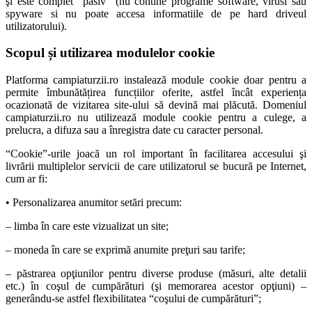
şi este complet “pasiv” (nu contine programe software, virusi sau
spyware si nu poate accesa informatiile de pe hard driveul
utilizatorului).
Scopul și utilizarea modulelor cookie
Platforma campiaturzii.ro instalează module cookie doar pentru a
permite îmbunătățirea funcțiilor oferite, astfel încât experiența
ocazionată de vizitarea site-ului să devină mai plăcută. Domeniul
campiaturzii.ro nu utilizează module cookie pentru a culege, a
prelucra, a difuza sau a înregistra date cu caracter personal.
“Cookie”-urile joacă un rol important în facilitarea accesului şi
livrării multiplelor servicii de care utilizatorul se bucură pe Internet,
cum ar fi:
• Personalizarea anumitor setări precum:
– limba în care este vizualizat un site;
– moneda în care se exprimă anumite preţuri sau tarife;
– păstrarea opţiunilor pentru diverse produse (măsuri, alte detalii
etc.) în coşul de cumpărături (şi memorarea acestor opţiuni) –
generându-se astfel flexibilitatea “coşului de cumpărături”;