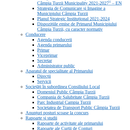
Câmpia Turzii Municipality 2021-2027” – EN
Strategia de Comunicare și Imagine a
Municipiului Câmpia Turzii
Planul Strategic Instituțional 2021-2024
Dispozițiile emise de Primarul Municipiului
Câmpia Turzii, cu caracter normativ
Conducere
Agenda conducerii
Agenda primarului
Primar
Viceprimar
Secretar
Administrator public
Aparatul de specialitate al Primarului
Direcții
Servicii
Sociețăți în subordinea Consiliului Local
Domeniul Public Câmpia Turzii
Compania de Salubritate Câmpia Turzii
Parc Industrial Campia Turzii
Societatea de Transport Public Câmpia Turzii
Anunțuri posturi scoase la concurs
Rapoarte și studii
Rapoarte de activitate ale primarului
Rapoarte ale Curții de Conturi