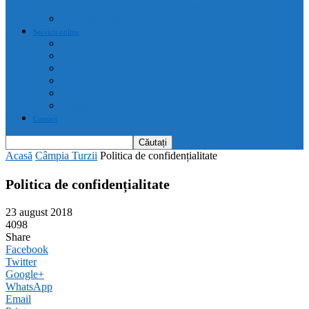
drepturi prevăzute de acte normative
Drepturile cetățenilor
Servicii online
E-servicii Primarie
Finanțări nerambursabile
Plăți on-line
Servicii on-line impozite și taxe
Programare căsătorii
Programare cărți identitate
Contact
Acasă
Câmpia Turzii
Politica de confidențialitate
Politica de confidențialitate
23 august 2018
4098
Share
Facebook
Twitter
Google+
WhatsApp
Email