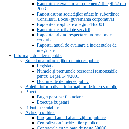
Rapoarte de evaluare a implementării legii 52 din
2003
Raport asupra societăților aflate în subordinea
Consiliului Local (guvernanta corporativă)
Rapoarte de aplicare a legii 544/2001
Rapoarte de activitate servicii
Rapoarte privind respectarea normelor de
conduita
Raportul anual de evaluare a incidentelor de
integritate
Informații de interes public
Solicitarea informațiilor de interes public
Legislație
Numele și prenumele persoanei responsabile
pentru Legea 544/2001
Documente de interes public
Buletin informativ al informațiilor de interes public
Buget
Buget pe surse financiare
Execuție bugetară
Bilanțuri contabile
Achiziții publice
Programul anual al achizițiilor publice
Centralizatorul achizițiilor publice
Contractele cu valoare de peste 5000€