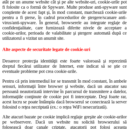
atât pe un anume website cât şi pe alte website-uri, cookie-urile pot
fi folosite ca o formă de Spyware. Multe produse anti-spyware sunt
conştiente de acest fapt şi, în mod constant, marchează cookie-urile
pentru a fi şterse, în cadrul procedurilor de ştergere/scanare anti-
virus/anti-spyware. În general, browserele au integrate reglaje de
confidenţialitate, care furnizează diferite nivele de acceptare a
cookie-urilor, perioada de valabilitate şi ştergere automată după ce
utilizatorul a vizitat un anumit site.
Alte aspecte de securitate legate de cookie-uri
Deoarece protecţia identităţii este foarte valoroasă şi reprezintă
dreptul fiecărui utilizator de Internet, este indicat să se ştie ce
eventuale probleme pot crea cookie-urile.
Pentru că prin intermediul lor se transmit în mod constant, în ambele
sensuri, informaţii între browser şi website, dacă un atacator sau
persoană neautorizată intervine în parcursul de transmitere a datelor,
informaţiile conţinute de cookie pot fi interceptate. Deşi foarte rar,
acest lucru se poate întâmpla dacă browserul se conectează la server
folosind o reţea necriptată (ex.: o reţea WiFi nesecurizată).
Alte atacuri bazate pe cookie implică reglaje greşite ale cookie-urilor
pe webservere. Dacă un website nu solicită browserului să
folosească doar canale criptate, atacatorii pot folosi aceasta