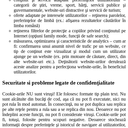
categorii de ştiri, vreme, sport, hărţi, servicii publice şi
guvernamentale, website-uri distractive şi servicii de turism;
oferte adaptate pe interesele utilizatorilor – reţinerea parolelor,
preferinţelor de limbă (ex.: afişarea rezultatelor căutărilor în
limba română)
reţinerea filtrelor de protecţie a copiilor privind conţinutul pe
Internet (opţiuni family mode, funcţii de safe search);
măsurarea, optimizarea şi caracteristicile de analytics – cum ar
fi: confirmarea unui anumit nivel de trafic pe un website, ce
tip de conţinut este vizualizat şi modul cum un utilizator
ajunge pe un website (ex. prin motoare de căutare, direct, din
alte website-uri etc.). Deţinătorii website-urilor derulează
aceste analize pentru a perfecţiona website-urile, în beneficiul
utilizatorilor.
Securitate si probleme legate de confidenţialitate
Cookie-urile NU sunt viruşi! Ele folosesc formate tip plain text. Nu
sunt alcătuite din bucăţi de cod, aşa că nu pot fi executate, nici nu
pot rula în mod automat. În consecinţă, nu se pot duplica sau replica
pe alte reţele pentru a rula sau a se replica din nou. Deoarece nu pot
îndeplini aceste funcţii, nu pot fi considerate viruşi. Cookie-urile pot
fi, totuşi, folosite pentru scopuri negative. Deoarece stochează
informaţii despre preferinţele şi istoricul de navigare al utilizatorilor,