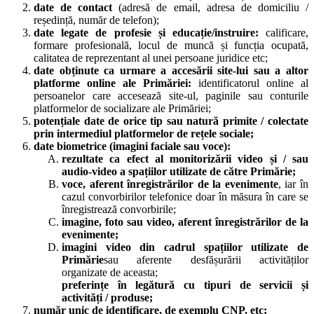
date de contact
(adresă de email, adresa de domiciliu /
reședință, număr de telefon);
date legate de profesie
și educație/instruire:
calificare,
formare profesională, locul de muncă și funcția ocupată,
calitatea de reprezentant al unei persoane juridice etc;
date obținute
ca urmare a
accesării
site-lui sau a altor
platforme online ale
Primăriei:
identificatorul online al
persoanelor care accesează site-ul, paginile sau conturile
platformelor de socializare ale Primăriei;
potențiale date
de orice tip sau natură
primite
/
colectate
prin intermediul platformelor de rețele sociale
;
date
biometrice (imagini faciale sau voce):
rezultate ca efect al
monitorizării video
și / sau
audio-video
a spațiilor utilizate de către
Primărie;
v
oce
,
aferent înregistrărilor de la evenimente
, iar în
cazul convorbirilor telefonice doar în măsura în care se
înregistrează convorbirile;
i
magine
, foto sau
video
,
aferent
î
nregistr
ă
rilor de la
evenimente
;
i
magini video din cadrul spațiilor utilizate de
Primărie
sau aferente desfășurării activităților
organizate de aceasta;
preferințe în legătură cu tipuri de servicii și
activități /
produse
;
număr unic de identificare
, de exemplu
CNP
, etc;