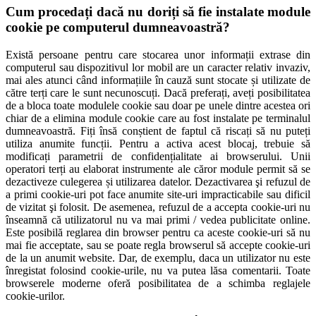
Cum procedați dacă nu doriți să fie instalate module
cookie pe computerul dumneavoastră?
Există persoane pentru care stocarea unor informații extrase din
computerul sau dispozitivul lor mobil are un caracter relativ invaziv,
mai ales atunci când informațiile în cauză sunt stocate și utilizate de
către terți care le sunt necunoscuți. Dacă preferați, aveți posibilitatea
de a bloca toate modulele cookie sau doar pe unele dintre acestea ori
chiar de a elimina module cookie care au fost instalate pe terminalul
dumneavoastră. Fiți însă conștient de faptul că riscați să nu puteți
utiliza anumite funcții. Pentru a activa acest blocaj, trebuie să
modificați parametrii de confidențialitate ai browserului. Unii
operatori terți au elaborat instrumente ale căror module permit să se
dezactiveze culegerea și utilizarea datelor. Dezactivarea şi refuzul de
a primi cookie-uri pot face anumite site-uri impracticabile sau dificil
de vizitat şi folosit. De asemenea, refuzul de a accepta cookie-uri nu
înseamnă că utilizatorul nu va mai primi / vedea publicitate online.
Este posibilă reglarea din browser pentru ca aceste cookie-uri să nu
mai fie acceptate, sau se poate regla browserul să accepte cookie-uri
de la un anumit website. Dar, de exemplu, daca un utilizator nu este
înregistat folosind cookie-urile, nu va putea lăsa comentarii. Toate
browserele moderne oferă posibilitatea de a schimba reglajele
cookie-urilor.