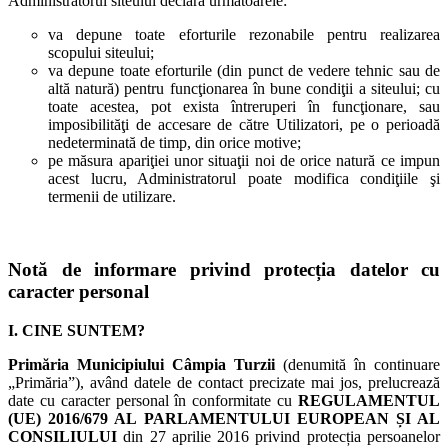
Administratorul siteului declară următoarele:
va depune toate eforturile rezonabile pentru realizarea
scopului siteului;
va depune toate eforturile (din punct de vedere tehnic sau de
altă natură) pentru funcţionarea în bune condiţii a siteului; cu
toate acestea, pot exista întreruperi în funcţionare, sau
imposibilităţi de accesare de către Utilizatori, pe o perioadă
nedeterminată de timp, din orice motive;
pe măsura apariţiei unor situaţii noi de orice natură ce impun
acest lucru, Administratorul poate modifica condiţiile şi
termenii de utilizare.
Notă de informare privind protecția datelor cu
caracter personal
I. CINE SUNTEM?
Primăria Municipiului Câmpia Turzii
(denumită în continuare
„Primăria”), având datele de contact precizate mai jos, prelucrează
date cu caracter personal în conformitate cu
REGULAMENTUL
(UE) 2016/679 AL PARLAMENTULUI EUROPEAN ȘI AL
CONSILIULUI
din 27 aprilie 2016 privind protecția persoanelor