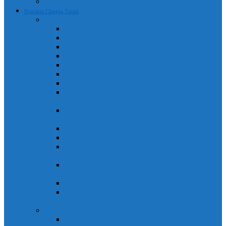
Declarații de avere și interese
Primăria Câmpia Turzii
Legislație, regulamente și strategii
Statutul Municipiului Câmpia Turzii
Regulament de organizare și funcționare
Regulament Intern
Regulament de securitate informatică
Organigrama
Strategia de dezvoltare culturală
Strategia de dezvoltare locală
Strategia Integrata de Dezvolatare Urbana 2021-2027
– RO
Reactualizare Plan de Mobilitate Urbana Durabila
2016-2027
Strategia națională anticorupție
Contractul colectiv de muncă
“Integrated Urban Development Strategy of Câmpia
Turzii Municipality 2021-2027” – EN
Strategia de Comunicare și Imagine a Municipiului
Câmpia Turzii
Planul Strategic Instituțional 2021-2024
Dispozițiile emise de Primarul Municipiului Câmpia
Turzii, cu caracter normativ
Conducere
Agenda conducerii