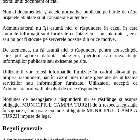
textul unui document oficial.
Numai documentele şi actele normative publicate pe hârtie de către
organele abilitate sunt considerate autentice.
Administratorul nu îşi asumă nici o răspundere în cazul în care
anumite informaţii sunt furnizate cu întârziere, sunt pierdute, şterse
sau nu pot fi stocate pe serverele noastre din orice motive.
De asemenea, nu îşi asumă nici o răspundere pentru consecinţele
care pot apărea datorită întârzierii, pierderii sau inexactităţii
informaţiilor publicate sau existente pe site.
Utilizatorii vor folosi informaţiile furnizate în cadrul site-ului pe
propria răspundere, iar în cazul unei daune generate de utilizarea
serviciilor sau informaţiilor furnizate, Utilizatorii acceptă ca
Administratorul va fi absolvit de orice răspundere.
Noţiunea de neangajare a răspunderii nu se răsfrânge şi asupra
obligaţiei MUNICIPIUL CÂMPIA TURZII de a respecta legislaţia
în vigoare şi nu poate exclude obligaţiile MUNICIPIUL CÂMPIA
TURZII impuse de lege.
Reguli generale