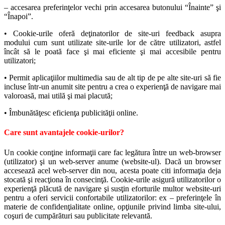
– accesarea preferinţelor vechi prin accesarea butonului “Înainte” şi
“Înapoi”.
• Cookie-urile oferă deţinatorilor de site-uri feedback asupra
modului cum sunt utilizate site-urile lor de către utilizatori, astfel
încât să le poată face şi mai eficiente şi mai accesibile pentru
utilizatori;
• Permit aplicaţiilor multimedia sau de alt tip de pe alte site-uri să fie
incluse într-un anumit site pentru a crea o experienţă de navigare mai
valoroasă, mai utilă şi mai placută;
• Îmbunătăţesc eficienţa publicităţii online.
Care sunt avantajele cookie-urilor?
Un cookie conţine informaţii care fac legătura între un web-browser
(utilizator) şi un web-server anume (website-ul). Dacă un browser
accesează acel web-server din nou, acesta poate citi informaţia deja
stocată şi reacţiona în consecinţă. Cookie-urile asigură utilizatorilor o
experienţă plăcută de navigare şi susţin eforturile multor website-uri
pentru a oferi servicii confortabile utilizatorilor: ex – preferinţele în
materie de confidenţialitate online, opţiunile privind limba site-ului,
coşuri de cumpărături sau publicitate relevantă.