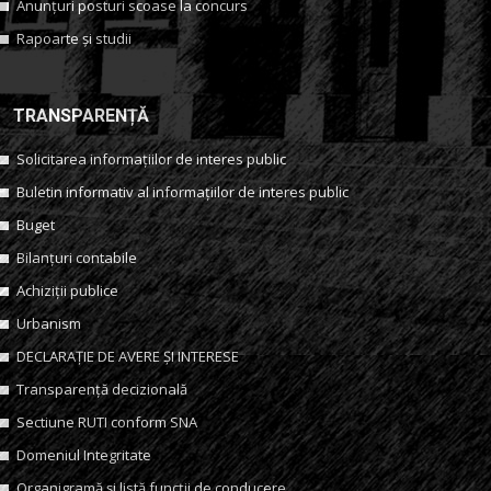
Anunțuri posturi scoase la concurs
Rapoarte și studii
TRANSPARENȚĂ
Solicitarea informațiilor de interes public
Buletin informativ al informațiilor de interes public
Buget
Bilanțuri contabile
Achiziții publice
Urbanism
DECLARAȚIE DE AVERE ȘI INTERESE
Transparență decizională
Sectiune RUTI conform SNA
Domeniul Integritate
Organigramă și listă funcții de conducere