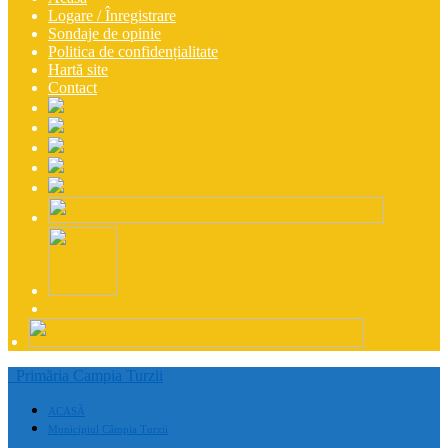
Logare / Înregistrare
Sondaje de opinie
Politica de confidențialitate
Hartă site
Contact
Primăria Campia Turzii
ACASĂ
Municipiul Câmpia Turzii