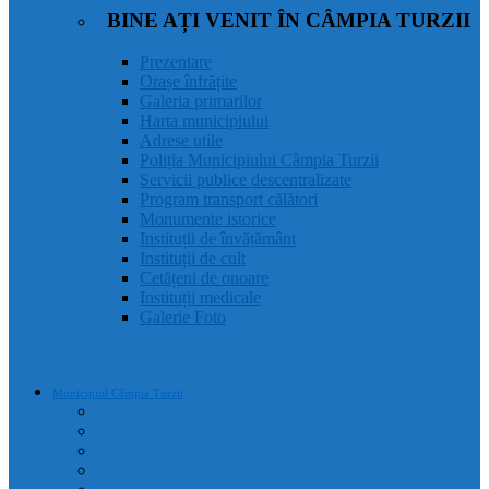
BINE AȚI VENIT ÎN CÂMPIA TURZII
Prezentare
Orașe înfrățite
Galeria primarilor
Harta municipiului
Adrese utile
Poliția Municipiului Câmpia Turzii
Servicii publice descentralizate
Program transport călători
Monumente istorice
Instituții de învățământ
Instituții de cult
Cetățeni de onoare
Instituții medicale
Galerie Foto
Municipiul Câmpia Turzii
Prezentare
Orașe înfrățite
Galeria primarilor
Harta municipiului