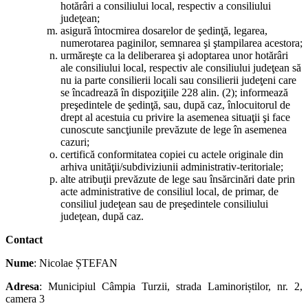
hotărâri a consiliului local, respectiv a consiliului
judeţean;
asigură întocmirea dosarelor de şedinţă, legarea,
numerotarea paginilor, semnarea şi ştampilarea acestora;
urmăreşte ca la deliberarea şi adoptarea unor hotărâri
ale consiliului local, respectiv ale consiliului judeţean să
nu ia parte consilierii locali sau consilierii judeţeni care
se încadrează în dispoziţiile 228 alin. (2); informează
preşedintele de şedinţă, sau, după caz, înlocuitorul de
drept al acestuia cu privire la asemenea situaţii şi face
cunoscute sancţiunile prevăzute de lege în asemenea
cazuri;
certifică conformitatea copiei cu actele originale din
arhiva unităţii/subdiviziunii administrativ-teritoriale;
alte atribuţii prevăzute de lege sau însărcinări date prin
acte administrative de consiliul local, de primar, de
consiliul judeţean sau de preşedintele consiliului
judeţean, după caz.
Contact
Nume
: Nicolae ȘTEFAN
Adresa
: Municipiul Câmpia Turzii, strada Laminoriștilor, nr. 2,
camera 3