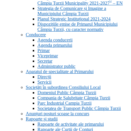
Câmpia Turzii Municipality 2021-2027” – EN
Strategia de Comunicare și Imagine a
Municipiului Câmpia Turzii
Planul Strategic Instituțional 2021-2024
Dispozițiile emise de Primarul Municipiului
Câmpia Turzii, cu caracter normativ
Conducere
Agenda conducerii
Agenda primarului
Primar
Viceprimar
Secretar
Administrator public
Aparatul de specialitate al Primarului
Direcții
Servicii
Sociețăți în subordinea Consiliului Local
Domeniul Public Câmpia Turzii
Compania de Salubritate Câmpia Turzii
Parc Industrial Campia Turzii
Societatea de Transport Public Câmpia Turzii
Anunțuri posturi scoase la concurs
Rapoarte și studii
Rapoarte de activitate ale primarului
Rapoarte ale Curții de Conturi