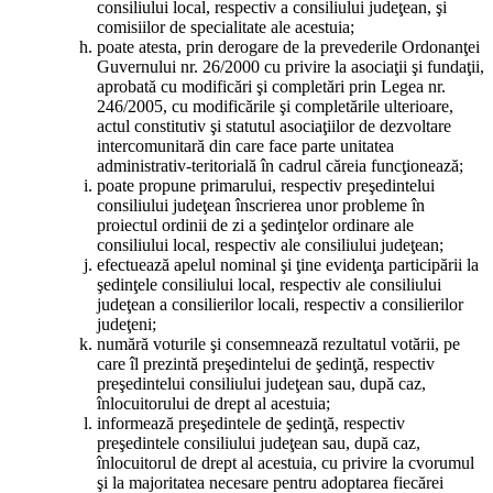
consiliului local, respectiv a consiliului judeţean, şi
comisiilor de specialitate ale acestuia;
poate atesta, prin derogare de la prevederile Ordonanţei
Guvernului nr. 26/2000 cu privire la asociaţii şi fundaţii,
aprobată cu modificări şi completări prin Legea nr.
246/2005, cu modificările şi completările ulterioare,
actul constitutiv şi statutul asociaţiilor de dezvoltare
intercomunitară din care face parte unitatea
administrativ-teritorială în cadrul căreia funcţionează;
poate propune primarului, respectiv preşedintelui
consiliului judeţean înscrierea unor probleme în
proiectul ordinii de zi a şedinţelor ordinare ale
consiliului local, respectiv ale consiliului judeţean;
efectuează apelul nominal şi ţine evidenţa participării la
şedinţele consiliului local, respectiv ale consiliului
judeţean a consilierilor locali, respectiv a consilierilor
judeţeni;
numără voturile şi consemnează rezultatul votării, pe
care îl prezintă preşedintelui de şedinţă, respectiv
preşedintelui consiliului judeţean sau, după caz,
înlocuitorului de drept al acestuia;
informează preşedintele de şedinţă, respectiv
preşedintele consiliului judeţean sau, după caz,
înlocuitorul de drept al acestuia, cu privire la cvorumul
şi la majoritatea necesare pentru adoptarea fiecărei