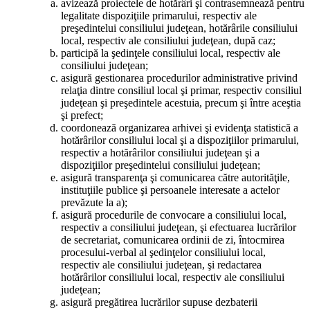
avizează proiectele de hotărâri şi contrasemnează pentru
legalitate dispoziţiile primarului, respectiv ale
preşedintelui consiliului judeţean, hotărârile consiliului
local, respectiv ale consiliului judeţean, după caz;
participă la şedinţele consiliului local, respectiv ale
consiliului judeţean;
asigură gestionarea procedurilor administrative privind
relaţia dintre consiliul local şi primar, respectiv consiliul
judeţean şi preşedintele acestuia, precum şi între aceştia
şi prefect;
coordonează organizarea arhivei şi evidenţa statistică a
hotărârilor consiliului local şi a dispoziţiilor primarului,
respectiv a hotărârilor consiliului judeţean şi a
dispoziţiilor preşedintelui consiliului judeţean;
asigură transparenţa şi comunicarea către autorităţile,
instituţiile publice şi persoanele interesate a actelor
prevăzute la a);
asigură procedurile de convocare a consiliului local,
respectiv a consiliului judeţean, şi efectuarea lucrărilor
de secretariat, comunicarea ordinii de zi, întocmirea
procesului-verbal al şedinţelor consiliului local,
respectiv ale consiliului judeţean, şi redactarea
hotărârilor consiliului local, respectiv ale consiliului
judeţean;
asigură pregătirea lucrărilor supuse dezbaterii