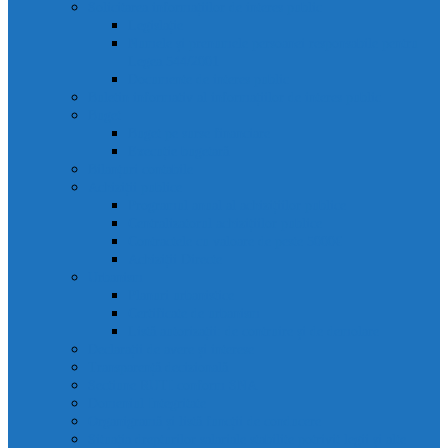
Solicitarea informațiilor de interes public
Legislație
Numele și prenumele persoanei responsabile pentru
Legea 544/2001
Documente de interes public
Buletin informativ al informațiilor de interes public
Buget
Buget pe surse financiare
Execuție bugetară
Bilanțuri contabile
Achiziții publice
Programul anual al achizițiilor publice
Centralizatorul achizițiilor publice
Contractele cu valoare de peste 5000€
Achiziții Directe
Urbanism
Planuri urbanistice
Certificate de urbanism
Listă autorizații: de contruire și de demolare
Declarații de avere și interese
Transparență decizională
Sectiune RUTI conform SNA
Domeniul Integritate
Organigramă și listă funcții de conducere
Situația drepturilor salariale stabilite potrivit legii și alte