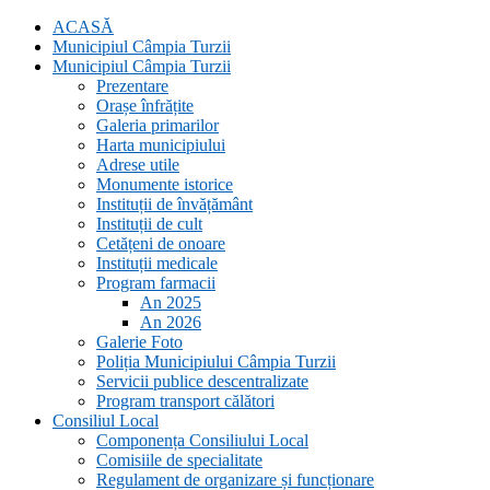
ACASĂ
Municipiul Câmpia Turzii
Municipiul Câmpia Turzii
Prezentare
Orașe înfrățite
Galeria primarilor
Harta municipiului
Adrese utile
Monumente istorice
Instituții de învățământ
Instituții de cult
Cetățeni de onoare
Instituții medicale
Program farmacii
An 2025
An 2026
Galerie Foto
Poliția Municipiului Câmpia Turzii
Servicii publice descentralizate
Program transport călători
Consiliul Local
Componența Consiliului Local
Comisiile de specialitate
Regulament de organizare și funcționare