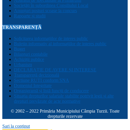
Aparatul de specialitate al Primarului
Sociețăți în subordinea Consiliului Local
Anunțuri posturi scoase la concurs
Rapoarte și studii
TRANSPARENȚĂ
Solicitarea informațiilor de interes public
Buletin informativ al informațiilor de interes public
Buget
Bilanțuri contabile
Achiziții publice
Urbanism
DECLARAȚIE DE AVERE ȘI INTERESE
Transparență decizională
Sectiune RUTI conform SNA
Domeniul Integritate
Organigramă și listă funcții de conducere
Situația drepturilor salariale stabilite potrivit legii și alte
drepturi prevăzute de acte normative
© 2002 – 2022 Primăria Municipiului Câmpia Turzii. Toate
drepturile rezervate
Sari la conținut