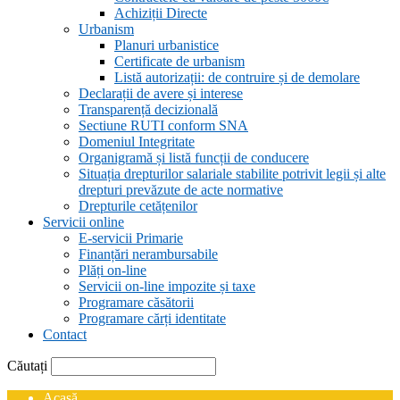
Achiziții Directe
Urbanism
Planuri urbanistice
Certificate de urbanism
Listă autorizații: de contruire și de demolare
Declarații de avere și interese
Transparență decizională
Sectiune RUTI conform SNA
Domeniul Integritate
Organigramă și listă funcții de conducere
Situația drepturilor salariale stabilite potrivit legii și alte
drepturi prevăzute de acte normative
Drepturile cetățenilor
Servicii online
E-servicii Primarie
Finanțări nerambursabile
Plăți on-line
Servicii on-line impozite și taxe
Programare căsătorii
Programare cărți identitate
Contact
Căutați
Acasă