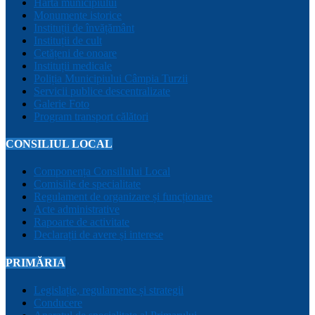
Harta municipiului
Monumente istorice
Instituții de învățământ
Instituții de cult
Cetățeni de onoare
Instituții medicale
Poliția Municipiului Câmpia Turzii
Servicii publice descentralizate
Galerie Foto
Program transport călători
CONSILIUL LOCAL
Componența Consiliului Local
Comisiile de specialitate
Regulament de organizare și funcționare
Acte administrative
Rapoarte de activitate
Declarații de avere și interese
PRIMĂRIA
Legislație, regulamente și strategii
Conducere