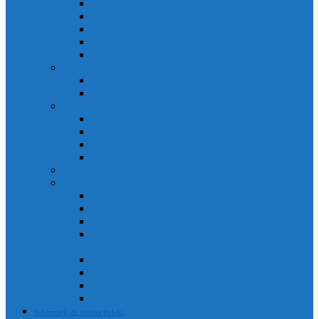
Agenda primarului
Primar
Viceprimar
Secretar
Administrator public
Aparatul de specialitate al Primarului
Direcții
Servicii
Sociețăți în subordinea Consiliului Local
Domeniul Public Câmpia Turzii
Compania de Salubritate Câmpia Turzii
Parc Industrial Campia Turzii
Societatea de Transport Public Câmpia Turzii
Anunțuri posturi scoase la concurs
Rapoarte și studii
Rapoarte de activitate ale primarului
Rapoarte ale Curții de Conturi
Rapoarte de evaluare a implementării legii 52 din 2003
Raport asupra societăților aflate în subordinea
Consiliului Local (guvernanta corporativă)
Rapoarte de aplicare a legii 544/2001
Rapoarte de activitate servicii
Rapoarte privind respectarea normelor de conduita
Raportul anual de evaluare a incidentelor de integritate
Informații de interes public