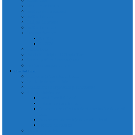
Adrese utile
Monumente istorice
Instituții de învățământ
Instituții de cult
Cetățeni de onoare
Instituții medicale
Program farmacii
An 2025
An 2026
Galerie Foto
Poliția Municipiului Câmpia Turzii
Servicii publice descentralizate
Program transport călători
Consiliul Local
Componența Consiliului Local
Comisiile de specialitate
Regulament de organizare și funcționare
Acte administrative
Portal Consiliul Local
Hotărâri de consiliu local
Convocatoare / Ordinea de zi a ședințelor de consiliu
local
Procese verbale sedințe de consiliu local
Proiecte de hotărâri
Rapoarte de activitate