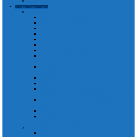
Declarații de avere și interese
Primăria Câmpia Turzii
Legislație, regulamente și strategii
Statutul Municipiului Câmpia Turzii
Regulament de organizare și funcționare
Regulament Intern
Regulament de securitate informatică
Organigrama
Strategia de dezvoltare culturală
Strategia de dezvoltare locală
Strategia Integrata de Dezvolatare Urbana 2021-2027
– RO
Reactualizare Plan de Mobilitate Urbana Durabila
2016-2027
Strategia națională anticorupție
Contractul colectiv de muncă
“Integrated Urban Development Strategy of Câmpia
Turzii Municipality 2021-2027” – EN
Strategia de Comunicare și Imagine a Municipiului
Câmpia Turzii
Planul Strategic Instituțional 2021-2024
Dispozițiile emise de Primarul Municipiului Câmpia
Turzii, cu caracter normativ
Conducere
Agenda conducerii