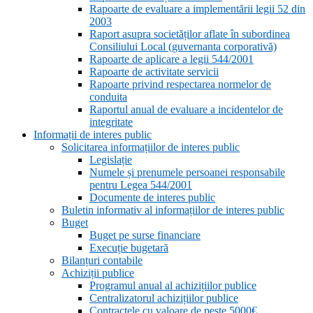
Rapoarte de evaluare a implementării legii 52 din
2003
Raport asupra societăților aflate în subordinea
Consiliului Local (guvernanta corporativă)
Rapoarte de aplicare a legii 544/2001
Rapoarte de activitate servicii
Rapoarte privind respectarea normelor de
conduita
Raportul anual de evaluare a incidentelor de
integritate
Informații de interes public
Solicitarea informațiilor de interes public
Legislație
Numele și prenumele persoanei responsabile
pentru Legea 544/2001
Documente de interes public
Buletin informativ al informațiilor de interes public
Buget
Buget pe surse financiare
Execuție bugetară
Bilanțuri contabile
Achiziții publice
Programul anual al achizițiilor publice
Centralizatorul achizițiilor publice
Contractele cu valoare de peste 5000€