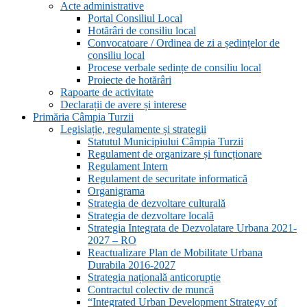
Acte administrative
Portal Consiliul Local
Hotărâri de consiliu local
Convocatoare / Ordinea de zi a ședințelor de
consiliu local
Procese verbale sedințe de consiliu local
Proiecte de hotărâri
Rapoarte de activitate
Declarații de avere și interese
Primăria Câmpia Turzii
Legislație, regulamente și strategii
Statutul Municipiului Câmpia Turzii
Regulament de organizare și funcționare
Regulament Intern
Regulament de securitate informatică
Organigrama
Strategia de dezvoltare culturală
Strategia de dezvoltare locală
Strategia Integrata de Dezvolatare Urbana 2021-
2027 – RO
Reactualizare Plan de Mobilitate Urbana
Durabila 2016-2027
Strategia națională anticorupție
Contractul colectiv de muncă
“Integrated Urban Development Strategy of