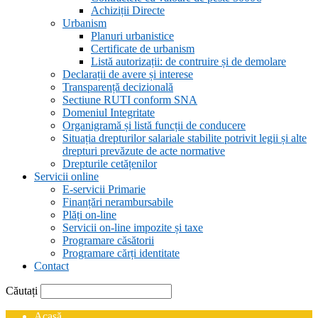
Achiziții Directe
Urbanism
Planuri urbanistice
Certificate de urbanism
Listă autorizații: de contruire și de demolare
Declarații de avere și interese
Transparență decizională
Sectiune RUTI conform SNA
Domeniul Integritate
Organigramă și listă funcții de conducere
Situația drepturilor salariale stabilite potrivit legii și alte
drepturi prevăzute de acte normative
Drepturile cetățenilor
Servicii online
E-servicii Primarie
Finanțări nerambursabile
Plăți on-line
Servicii on-line impozite și taxe
Programare căsătorii
Programare cărți identitate
Contact
Căutați
Acasă