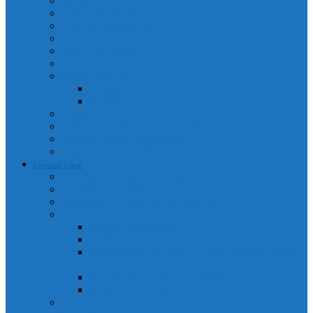
Adrese utile
Monumente istorice
Instituții de învățământ
Instituții de cult
Cetățeni de onoare
Instituții medicale
Program farmacii
An 2025
An 2026
Galerie Foto
Poliția Municipiului Câmpia Turzii
Servicii publice descentralizate
Program transport călători
Consiliul Local
Componența Consiliului Local
Comisiile de specialitate
Regulament de organizare și funcționare
Acte administrative
Portal Consiliul Local
Hotărâri de consiliu local
Convocatoare / Ordinea de zi a ședințelor de consiliu
local
Procese verbale sedințe de consiliu local
Proiecte de hotărâri
Rapoarte de activitate