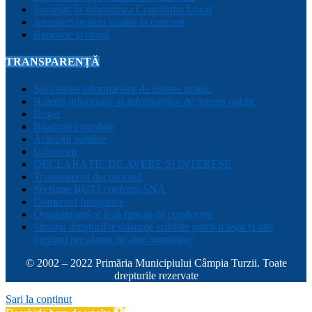
Sociețăți în subordinea Consiliului Local
Anunțuri posturi scoase la concurs
Rapoarte și studii
TRANSPARENȚĂ
Solicitarea informațiilor de interes public
Buletin informativ al informațiilor de interes public
Buget
Bilanțuri contabile
Achiziții publice
Urbanism
DECLARAȚIE DE AVERE ȘI INTERESE
Transparență decizională
Sectiune RUTI conform SNA
Domeniul Integritate
Organigramă și listă funcții de conducere
Situația drepturilor salariale stabilite potrivit legii și alte
drepturi prevăzute de acte normative
© 2002 – 2022 Primăria Municipiului Câmpia Turzii. Toate
drepturile rezervate
Sari la conținut