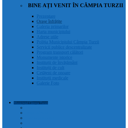
BINE AȚI VENIT ÎN CÂMPIA TURZII
Prezentare
Orașe înfrățite
Galeria primarilor
Harta municipiului
Adrese utile
Poliția Municipiului Câmpia Turzii
Servicii publice descentralizate
Program transport călători
Monumente istorice
Instituții de învățământ
Instituții de cult
Cetățeni de onoare
Instituții medicale
Galerie Foto
Municipiul Câmpia Turzii
Prezentare
Orașe înfrățite
Galeria primarilor
Harta municipiului