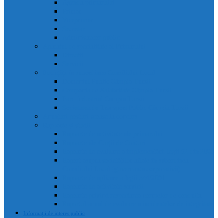
Agenda primarului
Primar
Viceprimar
Secretar
Administrator public
Aparatul de specialitate al Primarului
Direcții
Servicii
Sociețăți în subordinea Consiliului Local
Domeniul Public Câmpia Turzii
Compania de Salubritate Câmpia Turzii
Parc Industrial Campia Turzii
Societatea de Transport Public Câmpia Turzii
Anunțuri posturi scoase la concurs
Rapoarte și studii
Rapoarte de activitate ale primarului
Rapoarte ale Curții de Conturi
Rapoarte de evaluare a implementării legii 52 din 2003
Raport asupra societăților aflate în subordinea
Consiliului Local (guvernanta corporativă)
Rapoarte de aplicare a legii 544/2001
Rapoarte de activitate servicii
Rapoarte privind respectarea normelor de conduita
Raportul anual de evaluare a incidentelor de integritate
Informații de interes public