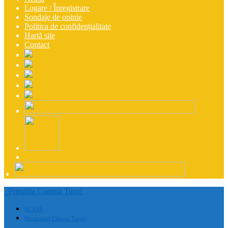
Logare / Înregistrare
Sondaje de opinie
Politica de confidențialitate
Hartă site
Contact
Primăria Campia Turzii
ACASĂ
Municipiul Câmpia Turzii