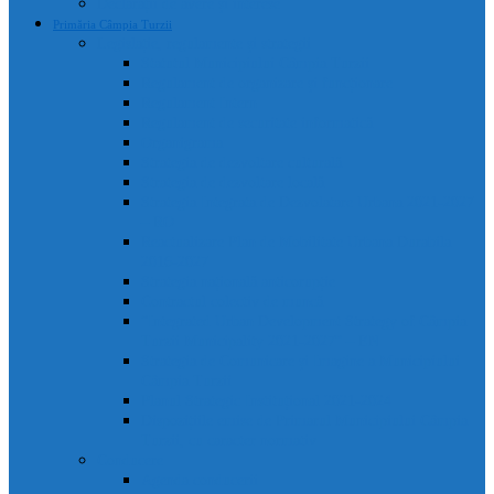
Declarații de avere și interese
Primăria Câmpia Turzii
Legislație, regulamente și strategii
Statutul Municipiului Câmpia Turzii
Regulament de organizare și funcționare
Regulament Intern
Regulament de securitate informatică
Organigrama
Strategia de dezvoltare culturală
Strategia de dezvoltare locală
Strategia Integrata de Dezvolatare Urbana 2021-2027
– RO
Reactualizare Plan de Mobilitate Urbana Durabila
2016-2027
Strategia națională anticorupție
Contractul colectiv de muncă
“Integrated Urban Development Strategy of Câmpia
Turzii Municipality 2021-2027” – EN
Strategia de Comunicare și Imagine a Municipiului
Câmpia Turzii
Planul Strategic Instituțional 2021-2024
Dispozițiile emise de Primarul Municipiului Câmpia
Turzii, cu caracter normativ
Conducere
Agenda conducerii