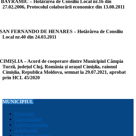
BAYRAMIC – Hotărârea de Consiliu Local nr.16 din
27.02.2006, Protocolul colaborării economice din 13.08.2011
SAN FERNANDO DE HENARES – Hotărârea de Consiliu
Local nr.40 din 24.03.2011
CIMIȘLIA – Acord de cooperare dintre Municipiul Câmpia
Turzii, județul Cluj, România și orașul Cimișlia, raionul
Cimișlia, Republica Moldova, semnat la 29.07.2021, aprobat
prin HCL 45/2020
MUNICIPIUL
Prezentare
Orașe înfrățite
Galeria primarilor
Adrese utile
Harta municipiului