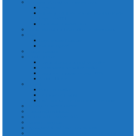
Solicitarea informațiilor de interes public
Legislație
Numele și prenumele persoanei responsabile pentru
Legea 544/2001
Documente de interes public
Buletin informativ al informațiilor de interes public
Buget
Buget pe surse financiare
Execuție bugetară
Bilanțuri contabile
Achiziții publice
Programul anual al achizițiilor publice
Centralizatorul achizițiilor publice
Contractele cu valoare de peste 5000€
Achiziții Directe
Urbanism
Planuri urbanistice
Certificate de urbanism
Listă autorizații: de contruire și de demolare
Declarații de avere și interese
Transparență decizională
Sectiune RUTI conform SNA
Domeniul Integritate
Organigramă și listă funcții de conducere
Situația drepturilor salariale stabilite potrivit legii și alte