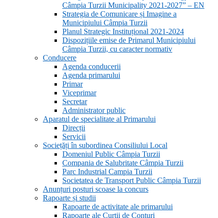
Câmpia Turzii Municipality 2021-2027” – EN
Strategia de Comunicare și Imagine a
Municipiului Câmpia Turzii
Planul Strategic Instituțional 2021-2024
Dispozițiile emise de Primarul Municipiului
Câmpia Turzii, cu caracter normativ
Conducere
Agenda conducerii
Agenda primarului
Primar
Viceprimar
Secretar
Administrator public
Aparatul de specialitate al Primarului
Direcții
Servicii
Sociețăți în subordinea Consiliului Local
Domeniul Public Câmpia Turzii
Compania de Salubritate Câmpia Turzii
Parc Industrial Campia Turzii
Societatea de Transport Public Câmpia Turzii
Anunțuri posturi scoase la concurs
Rapoarte și studii
Rapoarte de activitate ale primarului
Rapoarte ale Curții de Conturi