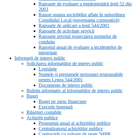
Rapoarte de evaluare a implementării legii 52 din
2003
Raport asupra societăților aflate în subordinea
Consiliului Local (guvernanta corporativă)
Rapoarte de aplicare a legii 544/2001
Rapoarte de activitate servicii
Rapoarte privind respectarea normelor de
conduita
Raportul anual de evaluare a incidentelor de
integritate
Informații de interes public
Solicitarea informațiilor de interes public
Legislație
Numele și prenumele persoanei responsabile
pentru Legea 544/2001
Documente de interes public
Buletin informativ al informațiilor de interes public
Buget
Buget pe surse financiare
Execuție bugetară
Bilanțuri contabile
Achiziții publice
Programul anual al achizițiilor publice
Centralizatorul achizițiilor publice
Contractele cu valoare de peste 5000€