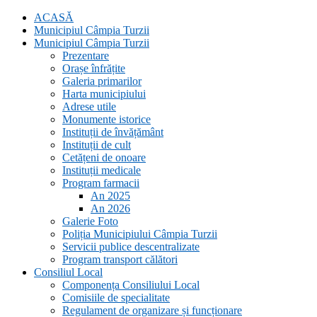
ACASĂ
Municipiul Câmpia Turzii
Municipiul Câmpia Turzii
Prezentare
Orașe înfrățite
Galeria primarilor
Harta municipiului
Adrese utile
Monumente istorice
Instituții de învățământ
Instituții de cult
Cetățeni de onoare
Instituții medicale
Program farmacii
An 2025
An 2026
Galerie Foto
Poliția Municipiului Câmpia Turzii
Servicii publice descentralizate
Program transport călători
Consiliul Local
Componența Consiliului Local
Comisiile de specialitate
Regulament de organizare și funcționare