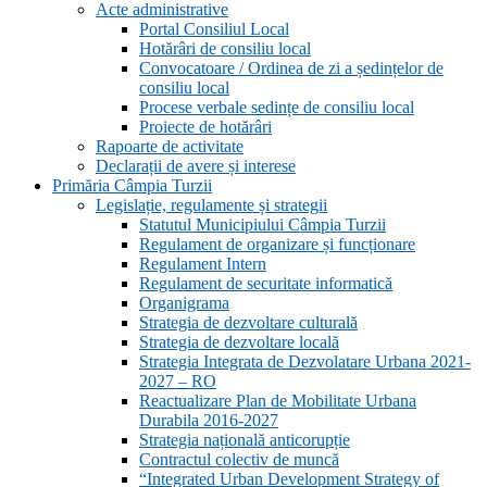
Acte administrative
Portal Consiliul Local
Hotărâri de consiliu local
Convocatoare / Ordinea de zi a ședințelor de
consiliu local
Procese verbale sedințe de consiliu local
Proiecte de hotărâri
Rapoarte de activitate
Declarații de avere și interese
Primăria Câmpia Turzii
Legislație, regulamente și strategii
Statutul Municipiului Câmpia Turzii
Regulament de organizare și funcționare
Regulament Intern
Regulament de securitate informatică
Organigrama
Strategia de dezvoltare culturală
Strategia de dezvoltare locală
Strategia Integrata de Dezvolatare Urbana 2021-
2027 – RO
Reactualizare Plan de Mobilitate Urbana
Durabila 2016-2027
Strategia națională anticorupție
Contractul colectiv de muncă
“Integrated Urban Development Strategy of