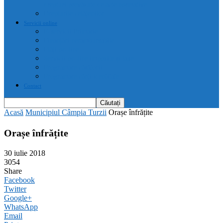
drepturi prevăzute de acte normative
Drepturile cetățenilor
Servicii online
E-servicii Primarie
Finanțări nerambursabile
Plăți on-line
Servicii on-line impozite și taxe
Programare căsătorii
Programare cărți identitate
Contact
Acasă
Municipiul Câmpia Turzii
Orașe înfrățite
Orașe înfrățite
30 iulie 2018
3054
Share
Facebook
Twitter
Google+
WhatsApp
Email