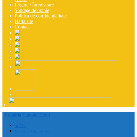
Logare / Înregistrare
Sondaje de opinie
Politica de confidențialitate
Hartă site
Contact
Primăria Campia Turzii
ACASĂ
Municipiul Câmpia Turzii