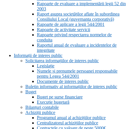
Rapoarte de evaluare a implementării legii 52 din
2003
Raport asupra societăților aflate în subordinea
Consiliului Local (guvernanta corporativă)
Rapoarte de aplicare a legii 544/2001
Rapoarte de activitate servicii
Rapoarte privind respectarea normelor de
conduita
Raportul anual de evaluare a incidentelor de
integritate
Informații de interes public
Solicitarea informațiilor de interes public
Legislație
Numele și prenumele persoanei responsabile
pentru Legea 544/2001
Documente de interes public
Buletin informativ al informațiilor de interes public
Buget
Buget pe surse financiare
Execuție bugetară
Bilanțuri contabile
Achiziții publice
Programul anual al achizițiilor publice
Centralizatorul achizițiilor publice
Contractele cu valoare de peste 5000€