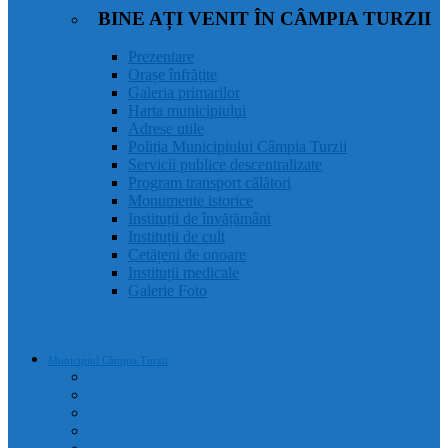
BINE AȚI VENIT ÎN CÂMPIA TURZII
Prezentare
Orașe înfrățite
Galeria primarilor
Harta municipiului
Adrese utile
Poliția Municipiului Câmpia Turzii
Servicii publice descentralizate
Program transport călători
Monumente istorice
Instituții de învățământ
Instituții de cult
Cetățeni de onoare
Instituții medicale
Galerie Foto
Municipiul Câmpia Turzii
Prezentare
Orașe înfrățite
Galeria primarilor
Harta municipiului