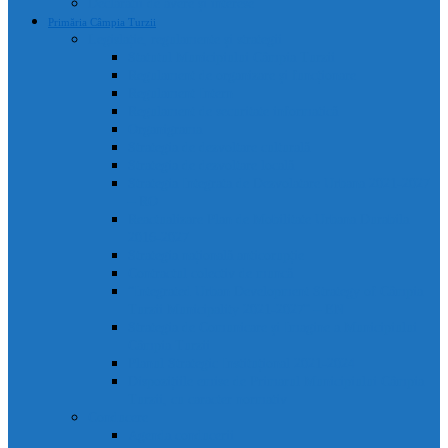
Declarații de avere și interese
Primăria Câmpia Turzii
Legislație, regulamente și strategii
Statutul Municipiului Câmpia Turzii
Regulament de organizare și funcționare
Regulament Intern
Regulament de securitate informatică
Organigrama
Strategia de dezvoltare culturală
Strategia de dezvoltare locală
Strategia Integrata de Dezvolatare Urbana 2021-2027
– RO
Reactualizare Plan de Mobilitate Urbana Durabila
2016-2027
Strategia națională anticorupție
Contractul colectiv de muncă
“Integrated Urban Development Strategy of Câmpia
Turzii Municipality 2021-2027” – EN
Strategia de Comunicare și Imagine a Municipiului
Câmpia Turzii
Planul Strategic Instituțional 2021-2024
Dispozițiile emise de Primarul Municipiului Câmpia
Turzii, cu caracter normativ
Conducere
Agenda conducerii