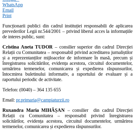
WhatsApp
Email
Print
Funcționarii publici din cadrul instituției responsabili de aplicarea
prevederilor Legii nr.544/2001 – privind liberul acces la informațiile
de interes public, sunt:
Cristina Aneta TUDOR
– consilier superior din cadrul Direcției
Relații cu Comunitatea – responsabil privind acreditarea jurnaliștilor
și a reprezentanților mijloacelor de informare în masă, precum și
înregistrarea solicitărilor, evidența acestora, circuitul documentelor,
urmărirea termenelor, comunicarea și expedierea răspunsurilor,
întocmirea buletinului informativ, a raportului de evaluare și a
raportului periodic de activitate.
Telefon: (0040) – 364 135 655
Email:
pr.primaria@campiaturzii.ro
Ruxandra Maria MIHĂȘAN
– consilier din cadrul Direcției
Relații cu Comunitatea – responsabil privind înregistrarea
solicitărilor, evidența acestora, circuitul documentelor, urmărirea
termenelor, comunicarea și expedierea răspunsurilor.