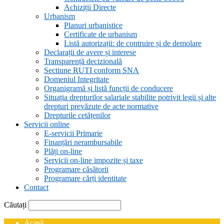
Achiziții Directe
Urbanism
Planuri urbanistice
Certificate de urbanism
Listă autorizații: de contruire și de demolare
Declarații de avere și interese
Transparență decizională
Sectiune RUTI conform SNA
Domeniul Integritate
Organigramă și listă funcții de conducere
Situația drepturilor salariale stabilite potrivit legii și alte
drepturi prevăzute de acte normative
Drepturile cetățenilor
Servicii online
E-servicii Primarie
Finanțări nerambursabile
Plăți on-line
Servicii on-line impozite și taxe
Programare căsătorii
Programare cărți identitate
Contact
Căutați
Acasă