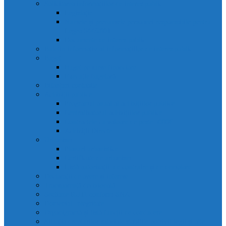
Solicitarea informațiilor de interes public
Legislație
Numele și prenumele persoanei responsabile pentru
Legea 544/2001
Documente de interes public
Buletin informativ al informațiilor de interes public
Buget
Buget pe surse financiare
Execuție bugetară
Bilanțuri contabile
Achiziții publice
Programul anual al achizițiilor publice
Centralizatorul achizițiilor publice
Contractele cu valoare de peste 5000€
Achiziții Directe
Urbanism
Planuri urbanistice
Certificate de urbanism
Listă autorizații: de contruire și de demolare
Declarații de avere și interese
Transparență decizională
Sectiune RUTI conform SNA
Domeniul Integritate
Organigramă și listă funcții de conducere
Situația drepturilor salariale stabilite potrivit legii și alte