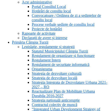
Acte administrative
Portal Consiliul Local
Hotărâri de consiliu local
Convocatoare / Ordinea de zi a ședințelor de
consiliu local
Procese verbale sedințe de consiliu local
Proiecte de hotărâri
Rapoarte de activitate
Declarații de avere și interese
Primăria Câmpia Turzii
Legislație, regulamente și strategii
Statutul Municipiului Câmpia Turzii
Regulament de organizare și funcționare
Regulament Intern
Regulament de securitate informatică
Organigrama
Strategia de dezvoltare culturală
Strategia de dezvoltare locală
Strategia Integrata de Dezvolatare Urbana 2021-
2027 – RO
Reactualizare Plan de Mobilitate Urbana
Durabila 2016-2027
Strategia națională anticorupție
Contractul colectiv de muncă
“Integrated Urban Development Strategy of