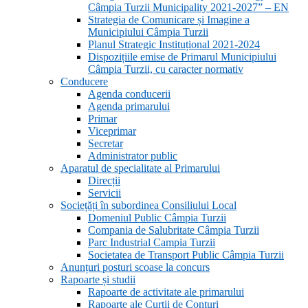
Câmpia Turzii Municipality 2021-2027” – EN
Strategia de Comunicare și Imagine a
Municipiului Câmpia Turzii
Planul Strategic Instituțional 2021-2024
Dispozițiile emise de Primarul Municipiului
Câmpia Turzii, cu caracter normativ
Conducere
Agenda conducerii
Agenda primarului
Primar
Viceprimar
Secretar
Administrator public
Aparatul de specialitate al Primarului
Direcții
Servicii
Sociețăți în subordinea Consiliului Local
Domeniul Public Câmpia Turzii
Compania de Salubritate Câmpia Turzii
Parc Industrial Campia Turzii
Societatea de Transport Public Câmpia Turzii
Anunțuri posturi scoase la concurs
Rapoarte și studii
Rapoarte de activitate ale primarului
Rapoarte ale Curții de Conturi