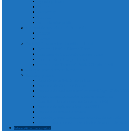
Agenda primarului
Primar
Viceprimar
Secretar
Administrator public
Aparatul de specialitate al Primarului
Direcții
Servicii
Sociețăți în subordinea Consiliului Local
Domeniul Public Câmpia Turzii
Compania de Salubritate Câmpia Turzii
Parc Industrial Campia Turzii
Societatea de Transport Public Câmpia Turzii
Anunțuri posturi scoase la concurs
Rapoarte și studii
Rapoarte de activitate ale primarului
Rapoarte ale Curții de Conturi
Rapoarte de evaluare a implementării legii 52 din 2003
Raport asupra societăților aflate în subordinea
Consiliului Local (guvernanta corporativă)
Rapoarte de aplicare a legii 544/2001
Rapoarte de activitate servicii
Rapoarte privind respectarea normelor de conduita
Raportul anual de evaluare a incidentelor de integritate
Informații de interes public