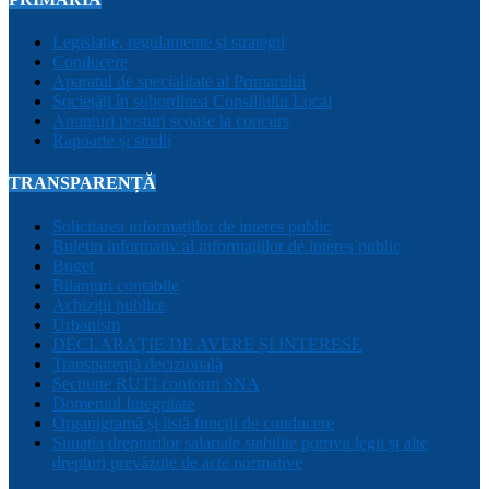
Legislație, regulamente și strategii
Conducere
Aparatul de specialitate al Primarului
Sociețăți în subordinea Consiliului Local
Anunțuri posturi scoase la concurs
Rapoarte și studii
TRANSPARENȚĂ
Solicitarea informațiilor de interes public
Buletin informativ al informațiilor de interes public
Buget
Bilanțuri contabile
Achiziții publice
Urbanism
DECLARAȚIE DE AVERE ȘI INTERESE
Transparență decizională
Sectiune RUTI conform SNA
Domeniul Integritate
Organigramă și listă funcții de conducere
Situația drepturilor salariale stabilite potrivit legii și alte
drepturi prevăzute de acte normative