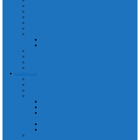
Adrese utile
Monumente istorice
Instituții de învățământ
Instituții de cult
Cetățeni de onoare
Instituții medicale
Program farmacii
An 2025
An 2026
Galerie Foto
Poliția Municipiului Câmpia Turzii
Servicii publice descentralizate
Program transport călători
Consiliul Local
Componența Consiliului Local
Comisiile de specialitate
Regulament de organizare și funcționare
Acte administrative
Portal Consiliul Local
Hotărâri de consiliu local
Convocatoare / Ordinea de zi a ședințelor de consiliu
local
Procese verbale sedințe de consiliu local
Proiecte de hotărâri
Rapoarte de activitate