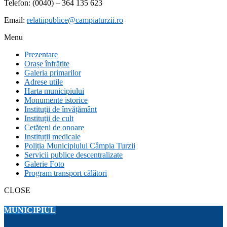
Telefon: (0040) – 364 135 623
Email:
relatiipublice@campiaturzii.ro
Menu
Prezentare
Orașe înfrățite
Galeria primarilor
Adrese utile
Harta municipiului
Monumente istorice
Instituții de învățământ
Instituții de cult
Cetățeni de onoare
Instituții medicale
Poliția Municipiului Câmpia Turzii
Servicii publice descentralizate
Galerie Foto
Program transport călători
CLOSE
MUNICIPIUL