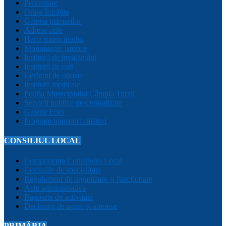
Prezentare
Orașe înfrățite
Galeria primarilor
Adrese utile
Harta municipiului
Monumente istorice
Instituții de învățământ
Instituții de cult
Cetățeni de onoare
Instituții medicale
Poliția Municipiului Câmpia Turzii
Servicii publice descentralizate
Galerie Foto
Program transport călători
CONSILIUL LOCAL
Componența Consiliului Local
Comisiile de specialitate
Regulament de organizare și funcționare
Acte administrative
Rapoarte de activitate
Declarații de avere și interese
PRIMĂRIA