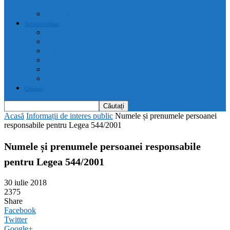
drepturi prevăzute de acte normative
Drepturile cetățenilor
Servicii online
E-servicii Primarie
Finanțări nerambursabile
Plăți on-line
Servicii on-line impozite și taxe
Programare căsătorii
Programare cărți identitate
Contact
Acasă
Informații de interes public
Numele și prenumele persoanei
responsabile pentru Legea 544/2001
Numele și prenumele persoanei responsabile
pentru Legea 544/2001
30 iulie 2018
2375
Share
Facebook
Twitter
Google+