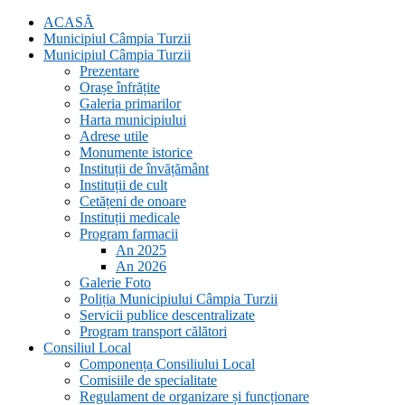
ACASĂ
Municipiul Câmpia Turzii
Municipiul Câmpia Turzii
Prezentare
Orașe înfrățite
Galeria primarilor
Harta municipiului
Adrese utile
Monumente istorice
Instituții de învățământ
Instituții de cult
Cetățeni de onoare
Instituții medicale
Program farmacii
An 2025
An 2026
Galerie Foto
Poliția Municipiului Câmpia Turzii
Servicii publice descentralizate
Program transport călători
Consiliul Local
Componența Consiliului Local
Comisiile de specialitate
Regulament de organizare și funcționare