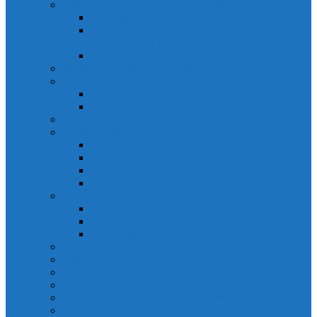
Solicitarea informațiilor de interes public
Legislație
Numele și prenumele persoanei responsabile pentru
Legea 544/2001
Documente de interes public
Buletin informativ al informațiilor de interes public
Buget
Buget pe surse financiare
Execuție bugetară
Bilanțuri contabile
Achiziții publice
Programul anual al achizițiilor publice
Centralizatorul achizițiilor publice
Contractele cu valoare de peste 5000€
Achiziții Directe
Urbanism
Planuri urbanistice
Certificate de urbanism
Listă autorizații: de contruire și de demolare
Declarații de avere și interese
Transparență decizională
Sectiune RUTI conform SNA
Domeniul Integritate
Organigramă și listă funcții de conducere
Situația drepturilor salariale stabilite potrivit legii și alte