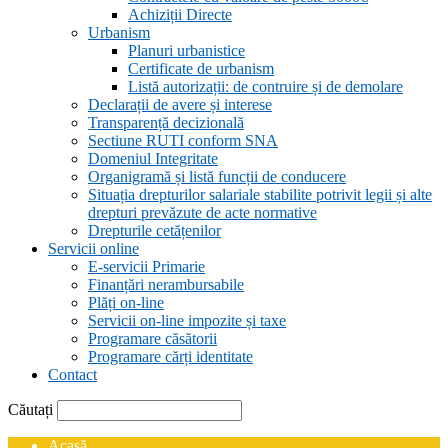
Achiziții Directe
Urbanism
Planuri urbanistice
Certificate de urbanism
Listă autorizații: de contruire și de demolare
Declarații de avere și interese
Transparență decizională
Sectiune RUTI conform SNA
Domeniul Integritate
Organigramă și listă funcții de conducere
Situația drepturilor salariale stabilite potrivit legii și alte
drepturi prevăzute de acte normative
Drepturile cetățenilor
Servicii online
E-servicii Primarie
Finanțări nerambursabile
Plăți on-line
Servicii on-line impozite și taxe
Programare căsătorii
Programare cărți identitate
Contact
Căutați
Acasă