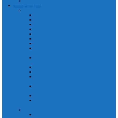
Declarații de avere și interese
Primăria Câmpia Turzii
Legislație, regulamente și strategii
Statutul Municipiului Câmpia Turzii
Regulament de organizare și funcționare
Regulament Intern
Regulament de securitate informatică
Organigrama
Strategia de dezvoltare culturală
Strategia de dezvoltare locală
Strategia Integrata de Dezvolatare Urbana 2021-2027
– RO
Reactualizare Plan de Mobilitate Urbana Durabila
2016-2027
Strategia națională anticorupție
Contractul colectiv de muncă
“Integrated Urban Development Strategy of Câmpia
Turzii Municipality 2021-2027” – EN
Strategia de Comunicare și Imagine a Municipiului
Câmpia Turzii
Planul Strategic Instituțional 2021-2024
Dispozițiile emise de Primarul Municipiului Câmpia
Turzii, cu caracter normativ
Conducere
Agenda conducerii