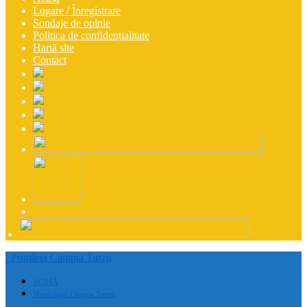
Logare / Înregistrare
Sondaje de opinie
Politica de confidențialitate
Hartă site
Contact
Primăria Campia Turzii
ACASĂ
Municipiul Câmpia Turzii