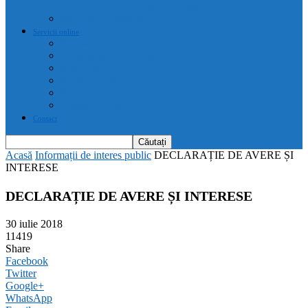
drepturi prevăzute de acte normative
Drepturile cetățenilor
Servicii online
E-servicii Primarie
Finanțări nerambursabile
Plăți on-line
Servicii on-line impozite și taxe
Programare căsătorii
Programare cărți identitate
Contact
Acasă
Informații de interes public
DECLARAȚIE DE AVERE ȘI
INTERESE
DECLARAȚIE DE AVERE ȘI INTERESE
30 iulie 2018
11419
Share
Facebook
Twitter
Google+
WhatsApp