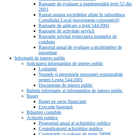
Rapoarte de evaluare a implementării legii 52 din
2003
Raport asupra societăților aflate în subordinea
Consiliului Local (guvernanta corporativă)
Rapoarte de aplicare a legii 544/2001
Rapoarte de activitate servicii
Rapoarte privind respectarea normelor de
conduita
Raportul anual de evaluare a incidentelor de
integritate
Informații de interes public
Solicitarea informațiilor de interes public
Legislație
Numele și prenumele persoanei responsabile
pentru Legea 544/2001
Documente de interes public
Buletin informativ al informațiilor de interes public
Buget
Buget pe surse financiare
Execuție bugetară
Bilanțuri contabile
Achiziții publice
Programul anual al achizițiilor publice
Centralizatorul achizițiilor publice
Contractele cu valoare de peste 5000€