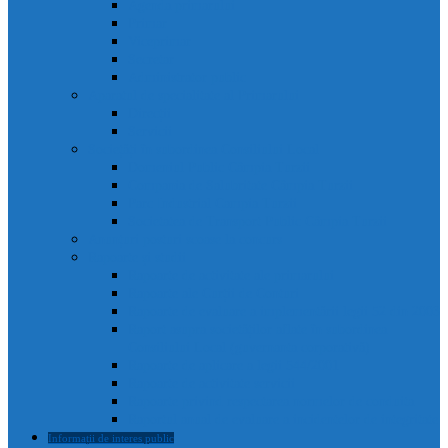
Agenda primarului
Primar
Viceprimar
Secretar
Administrator public
Aparatul de specialitate al Primarului
Direcții
Servicii
Sociețăți în subordinea Consiliului Local
Domeniul Public Câmpia Turzii
Compania de Salubritate Câmpia Turzii
Parc Industrial Campia Turzii
Societatea de Transport Public Câmpia Turzii
Anunțuri posturi scoase la concurs
Rapoarte și studii
Rapoarte de activitate ale primarului
Rapoarte ale Curții de Conturi
Rapoarte de evaluare a implementării legii 52 din 2003
Raport asupra societăților aflate în subordinea
Consiliului Local (guvernanta corporativă)
Rapoarte de aplicare a legii 544/2001
Rapoarte de activitate servicii
Rapoarte privind respectarea normelor de conduita
Raportul anual de evaluare a incidentelor de integritate
Informații de interes public