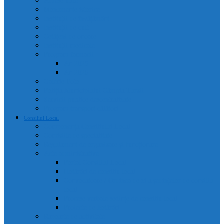
Adrese utile
Monumente istorice
Instituții de învățământ
Instituții de cult
Cetățeni de onoare
Instituții medicale
Program farmacii
An 2025
An 2026
Galerie Foto
Poliția Municipiului Câmpia Turzii
Servicii publice descentralizate
Program transport călători
Consiliul Local
Componența Consiliului Local
Comisiile de specialitate
Regulament de organizare și funcționare
Acte administrative
Portal Consiliul Local
Hotărâri de consiliu local
Convocatoare / Ordinea de zi a ședințelor de consiliu
local
Procese verbale sedințe de consiliu local
Proiecte de hotărâri
Rapoarte de activitate