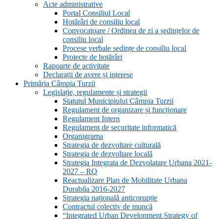
Acte administrative
Portal Consiliul Local
Hotărâri de consiliu local
Convocatoare / Ordinea de zi a ședințelor de
consiliu local
Procese verbale sedințe de consiliu local
Proiecte de hotărâri
Rapoarte de activitate
Declarații de avere și interese
Primăria Câmpia Turzii
Legislație, regulamente și strategii
Statutul Municipiului Câmpia Turzii
Regulament de organizare și funcționare
Regulament Intern
Regulament de securitate informatică
Organigrama
Strategia de dezvoltare culturală
Strategia de dezvoltare locală
Strategia Integrata de Dezvolatare Urbana 2021-
2027 – RO
Reactualizare Plan de Mobilitate Urbana
Durabila 2016-2027
Strategia națională anticorupție
Contractul colectiv de muncă
“Integrated Urban Development Strategy of