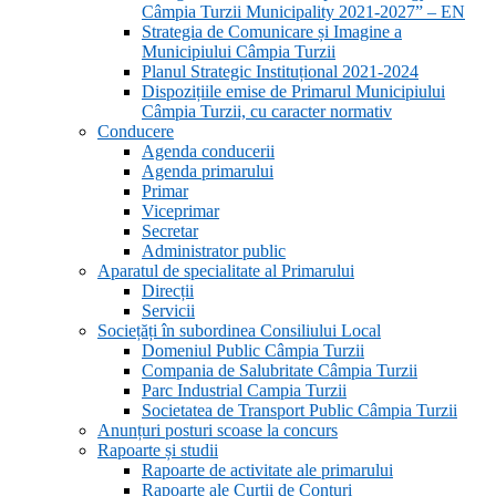
Câmpia Turzii Municipality 2021-2027” – EN
Strategia de Comunicare și Imagine a
Municipiului Câmpia Turzii
Planul Strategic Instituțional 2021-2024
Dispozițiile emise de Primarul Municipiului
Câmpia Turzii, cu caracter normativ
Conducere
Agenda conducerii
Agenda primarului
Primar
Viceprimar
Secretar
Administrator public
Aparatul de specialitate al Primarului
Direcții
Servicii
Sociețăți în subordinea Consiliului Local
Domeniul Public Câmpia Turzii
Compania de Salubritate Câmpia Turzii
Parc Industrial Campia Turzii
Societatea de Transport Public Câmpia Turzii
Anunțuri posturi scoase la concurs
Rapoarte și studii
Rapoarte de activitate ale primarului
Rapoarte ale Curții de Conturi