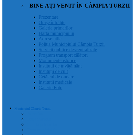
BINE AȚI VENIT ÎN CÂMPIA TURZII
Prezentare
Orașe înfrățite
Galeria primarilor
Harta municipiului
Adrese utile
Poliția Municipiului Câmpia Turzii
Servicii publice descentralizate
Program transport călători
Monumente istorice
Instituții de învățământ
Instituții de cult
Cetățeni de onoare
Instituții medicale
Galerie Foto
Municipiul Câmpia Turzii
Prezentare
Orașe înfrățite
Galeria primarilor
Harta municipiului