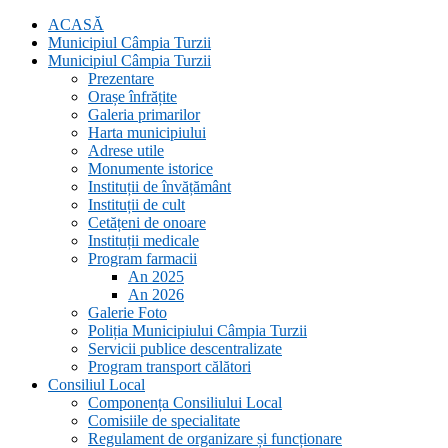
ACASĂ
Municipiul Câmpia Turzii
Municipiul Câmpia Turzii
Prezentare
Orașe înfrățite
Galeria primarilor
Harta municipiului
Adrese utile
Monumente istorice
Instituții de învățământ
Instituții de cult
Cetățeni de onoare
Instituții medicale
Program farmacii
An 2025
An 2026
Galerie Foto
Poliția Municipiului Câmpia Turzii
Servicii publice descentralizate
Program transport călători
Consiliul Local
Componența Consiliului Local
Comisiile de specialitate
Regulament de organizare și funcționare