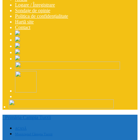
Logare / Înregistrare
Sondaje de opinie
Politica de confidențialitate
Hartă site
Contact
Primăria Campia Turzii
ACASĂ
Municipiul Câmpia Turzii