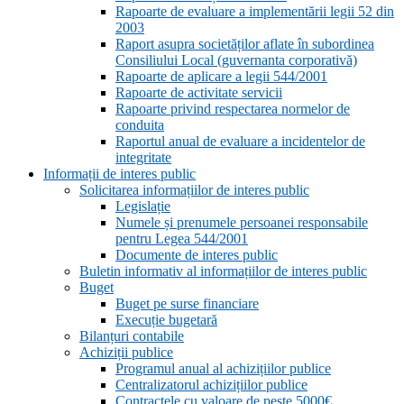
Rapoarte de evaluare a implementării legii 52 din
2003
Raport asupra societăților aflate în subordinea
Consiliului Local (guvernanta corporativă)
Rapoarte de aplicare a legii 544/2001
Rapoarte de activitate servicii
Rapoarte privind respectarea normelor de
conduita
Raportul anual de evaluare a incidentelor de
integritate
Informații de interes public
Solicitarea informațiilor de interes public
Legislație
Numele și prenumele persoanei responsabile
pentru Legea 544/2001
Documente de interes public
Buletin informativ al informațiilor de interes public
Buget
Buget pe surse financiare
Execuție bugetară
Bilanțuri contabile
Achiziții publice
Programul anual al achizițiilor publice
Centralizatorul achizițiilor publice
Contractele cu valoare de peste 5000€