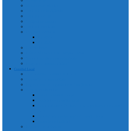
Adrese utile
Monumente istorice
Instituții de învățământ
Instituții de cult
Cetățeni de onoare
Instituții medicale
Program farmacii
An 2025
An 2026
Galerie Foto
Poliția Municipiului Câmpia Turzii
Servicii publice descentralizate
Program transport călători
Consiliul Local
Componența Consiliului Local
Comisiile de specialitate
Regulament de organizare și funcționare
Acte administrative
Portal Consiliul Local
Hotărâri de consiliu local
Convocatoare / Ordinea de zi a ședințelor de consiliu
local
Procese verbale sedințe de consiliu local
Proiecte de hotărâri
Rapoarte de activitate