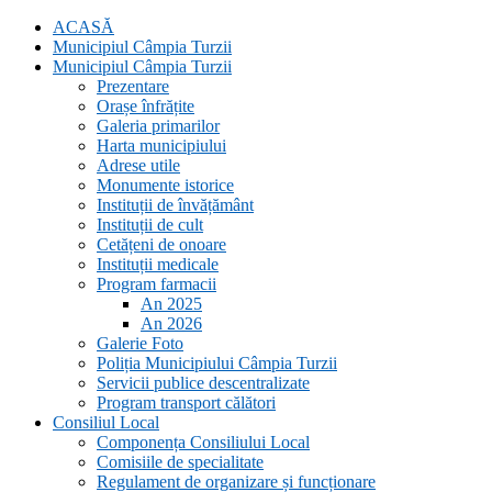
ACASĂ
Municipiul Câmpia Turzii
Municipiul Câmpia Turzii
Prezentare
Orașe înfrățite
Galeria primarilor
Harta municipiului
Adrese utile
Monumente istorice
Instituții de învățământ
Instituții de cult
Cetățeni de onoare
Instituții medicale
Program farmacii
An 2025
An 2026
Galerie Foto
Poliția Municipiului Câmpia Turzii
Servicii publice descentralizate
Program transport călători
Consiliul Local
Componența Consiliului Local
Comisiile de specialitate
Regulament de organizare și funcționare