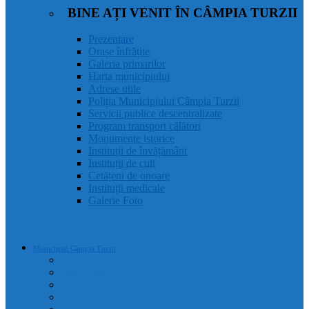
BINE AȚI VENIT ÎN CÂMPIA TURZII
Prezentare
Orașe înfrățite
Galeria primarilor
Harta municipiului
Adrese utile
Poliția Municipiului Câmpia Turzii
Servicii publice descentralizate
Program transport călători
Monumente istorice
Instituții de învățământ
Instituții de cult
Cetățeni de onoare
Instituții medicale
Galerie Foto
Municipiul Câmpia Turzii
Prezentare
Orașe înfrățite
Galeria primarilor
Harta municipiului