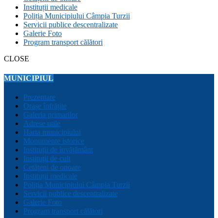
Instituții medicale
Poliția Municipiului Câmpia Turzii
Servicii publice descentralizate
Galerie Foto
Program transport călători
CLOSE
MUNICIPIUL
Prezentare
Orașe înfrățite
Galeria primarilor
Adrese utile
Harta municipiului
Monumente istorice
Instituții de învățământ
Instituții de cult
Cetățeni de onoare
Instituții medicale
Poliția Municipiului Câmpia Turzii
Servicii publice descentralizate
Galerie Foto
Program transport călători