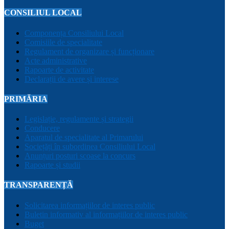
CONSILIUL LOCAL
Componența Consiliului Local
Comisiile de specialitate
Regulament de organizare și funcționare
Acte administrative
Rapoarte de activitate
Declarații de avere și interese
PRIMĂRIA
Legislație, regulamente și strategii
Conducere
Aparatul de specialitate al Primarului
Sociețăți în subordinea Consiliului Local
Anunțuri posturi scoase la concurs
Rapoarte și studii
TRANSPARENȚĂ
Solicitarea informațiilor de interes public
Buletin informativ al informațiilor de interes public
Buget