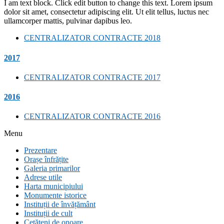
I am text block. Click edit button to change this text. Lorem ipsum
dolor sit amet, consectetur adipiscing elit. Ut elit tellus, luctus nec
ullamcorper mattis, pulvinar dapibus leo.
CENTRALIZATOR CONTRACTE 2018
2017
CENTRALIZATOR CONTRACTE 2017
2016
CENTRALIZATOR CONTRACTE 2016
Menu
Prezentare
Orașe înfrățite
Galeria primarilor
Adrese utile
Harta municipiului
Monumente istorice
Instituții de învățământ
Instituții de cult
Cetățeni de onoare