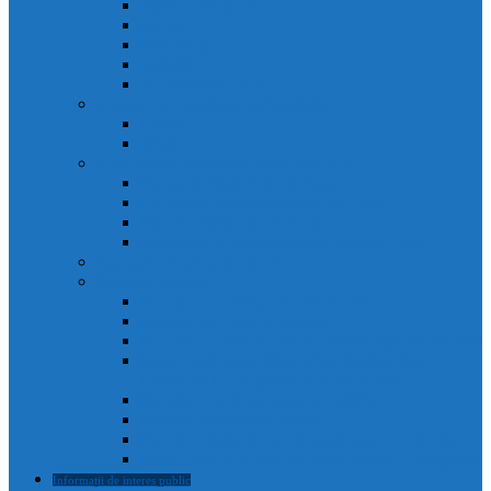
Agenda primarului
Primar
Viceprimar
Secretar
Administrator public
Aparatul de specialitate al Primarului
Direcții
Servicii
Sociețăți în subordinea Consiliului Local
Domeniul Public Câmpia Turzii
Compania de Salubritate Câmpia Turzii
Parc Industrial Campia Turzii
Societatea de Transport Public Câmpia Turzii
Anunțuri posturi scoase la concurs
Rapoarte și studii
Rapoarte de activitate ale primarului
Rapoarte ale Curții de Conturi
Rapoarte de evaluare a implementării legii 52 din 2003
Raport asupra societăților aflate în subordinea
Consiliului Local (guvernanta corporativă)
Rapoarte de aplicare a legii 544/2001
Rapoarte de activitate servicii
Rapoarte privind respectarea normelor de conduita
Raportul anual de evaluare a incidentelor de integritate
Informații de interes public