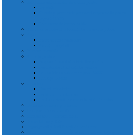
Solicitarea informațiilor de interes public
Legislație
Numele și prenumele persoanei responsabile pentru
Legea 544/2001
Documente de interes public
Buletin informativ al informațiilor de interes public
Buget
Buget pe surse financiare
Execuție bugetară
Bilanțuri contabile
Achiziții publice
Programul anual al achizițiilor publice
Centralizatorul achizițiilor publice
Contractele cu valoare de peste 5000€
Achiziții Directe
Urbanism
Planuri urbanistice
Certificate de urbanism
Listă autorizații: de contruire și de demolare
Declarații de avere și interese
Transparență decizională
Sectiune RUTI conform SNA
Domeniul Integritate
Organigramă și listă funcții de conducere
Situația drepturilor salariale stabilite potrivit legii și alte