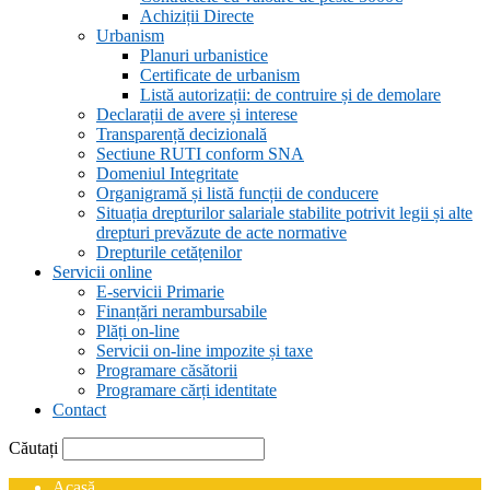
Achiziții Directe
Urbanism
Planuri urbanistice
Certificate de urbanism
Listă autorizații: de contruire și de demolare
Declarații de avere și interese
Transparență decizională
Sectiune RUTI conform SNA
Domeniul Integritate
Organigramă și listă funcții de conducere
Situația drepturilor salariale stabilite potrivit legii și alte
drepturi prevăzute de acte normative
Drepturile cetățenilor
Servicii online
E-servicii Primarie
Finanțări nerambursabile
Plăți on-line
Servicii on-line impozite și taxe
Programare căsătorii
Programare cărți identitate
Contact
Căutați
Acasă