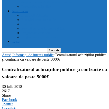
drepturi prevăzute de acte normative
Drepturile cetățenilor
Servicii online
E-servicii Primarie
Finanțări nerambursabile
Plăți on-line
Servicii on-line impozite și taxe
Programare căsătorii
Programare cărți identitate
Contact
Acasă
Informații de interes public
Centralizatorul achizițiilor publice
și contracte cu valoare de peste 5000€
Centralizatorul achizițiilor publice și contracte cu
valoare de peste 5000€
30 iulie 2018
2617
Share
Facebook
Twitter
Google+