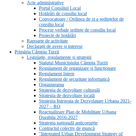
Acte administrative
Portal Consiliul Local
Hotărâri de consiliu local
Convocatoare / Ordinea de zi a ședințelor de
consiliu local
Procese verbale sedințe de consiliu local
Proiecte de hotărâri
Rapoarte de activitate
Declarații de avere și interese
Primăria Câmpia Turzii
Legislație, regulamente și strategii
Statutul Municipiului Câmpia Turzii
Regulament de organizare și funcționare
Regulament Intern
Regulament de securitate informatică
Organigrama
Strategia de dezvoltare culturală
Strategia de dezvoltare locală
Strategia Integrata de Dezvolatare Urbana 2021-
2027 – RO
Reactualizare Plan de Mobilitate Urbana
Durabila 2016-2027
Strategia națională anticorupție
Contractul colectiv de muncă
“Integrated Urban Development Strategy of