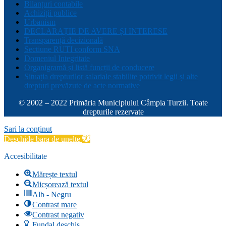
Bilanțuri contabile
Achiziții publice
Urbanism
DECLARAȚIE DE AVERE ȘI INTERESE
Transparență decizională
Sectiune RUTI conform SNA
Domeniul Integritate
Organigramă și listă funcții de conducere
Situația drepturilor salariale stabilite potrivit legii și alte
drepturi prevăzute de acte normative
© 2002 – 2022 Primăria Municipiului Câmpia Turzii. Toate
drepturile rezervate
Sari la conținut
Deschide bara de unelte
Accesibilitate
Mărește textul
Micșorează textul
Alb - Negru
Contrast mare
Contrast negativ
Fundal deschis