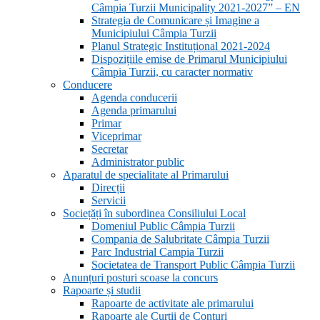
Câmpia Turzii Municipality 2021-2027” – EN
Strategia de Comunicare și Imagine a
Municipiului Câmpia Turzii
Planul Strategic Instituțional 2021-2024
Dispozițiile emise de Primarul Municipiului
Câmpia Turzii, cu caracter normativ
Conducere
Agenda conducerii
Agenda primarului
Primar
Viceprimar
Secretar
Administrator public
Aparatul de specialitate al Primarului
Direcții
Servicii
Sociețăți în subordinea Consiliului Local
Domeniul Public Câmpia Turzii
Compania de Salubritate Câmpia Turzii
Parc Industrial Campia Turzii
Societatea de Transport Public Câmpia Turzii
Anunțuri posturi scoase la concurs
Rapoarte și studii
Rapoarte de activitate ale primarului
Rapoarte ale Curții de Conturi