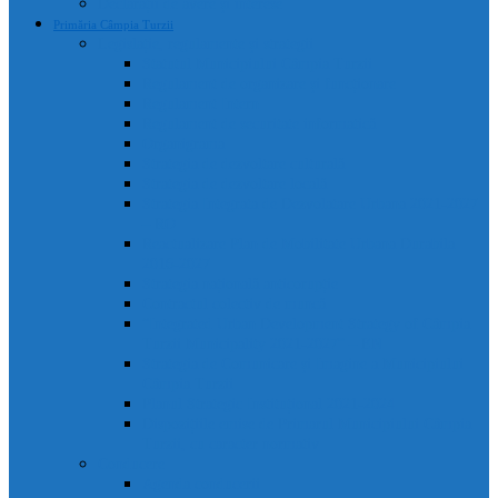
Declarații de avere și interese
Primăria Câmpia Turzii
Legislație, regulamente și strategii
Statutul Municipiului Câmpia Turzii
Regulament de organizare și funcționare
Regulament Intern
Regulament de securitate informatică
Organigrama
Strategia de dezvoltare culturală
Strategia de dezvoltare locală
Strategia Integrata de Dezvolatare Urbana 2021-2027
– RO
Reactualizare Plan de Mobilitate Urbana Durabila
2016-2027
Strategia națională anticorupție
Contractul colectiv de muncă
“Integrated Urban Development Strategy of Câmpia
Turzii Municipality 2021-2027” – EN
Strategia de Comunicare și Imagine a Municipiului
Câmpia Turzii
Planul Strategic Instituțional 2021-2024
Dispozițiile emise de Primarul Municipiului Câmpia
Turzii, cu caracter normativ
Conducere
Agenda conducerii