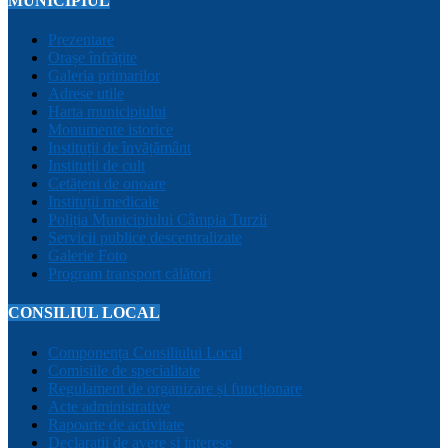
MUNICIPIUL
Prezentare
Orașe înfrățite
Galeria primarilor
Adrese utile
Harta municipiului
Monumente istorice
Instituții de învățământ
Instituții de cult
Cetățeni de onoare
Instituții medicale
Poliția Municipiului Câmpia Turzii
Servicii publice descentralizate
Galerie Foto
Program transport călători
CONSILIUL LOCAL
Componența Consiliului Local
Comisiile de specialitate
Regulament de organizare și funcționare
Acte administrative
Rapoarte de activitate
Declarații de avere și interese