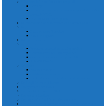
Solicitarea informațiilor de interes public
Legislație
Numele și prenumele persoanei responsabile pentru
Legea 544/2001
Documente de interes public
Buletin informativ al informațiilor de interes public
Buget
Buget pe surse financiare
Execuție bugetară
Bilanțuri contabile
Achiziții publice
Programul anual al achizițiilor publice
Centralizatorul achizițiilor publice
Contractele cu valoare de peste 5000€
Achiziții Directe
Urbanism
Planuri urbanistice
Certificate de urbanism
Listă autorizații: de contruire și de demolare
Declarații de avere și interese
Transparență decizională
Sectiune RUTI conform SNA
Domeniul Integritate
Organigramă și listă funcții de conducere
Situația drepturilor salariale stabilite potrivit legii și alte