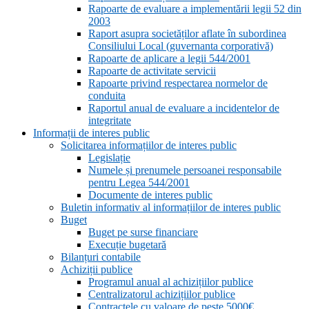
Rapoarte de evaluare a implementării legii 52 din
2003
Raport asupra societăților aflate în subordinea
Consiliului Local (guvernanta corporativă)
Rapoarte de aplicare a legii 544/2001
Rapoarte de activitate servicii
Rapoarte privind respectarea normelor de
conduita
Raportul anual de evaluare a incidentelor de
integritate
Informații de interes public
Solicitarea informațiilor de interes public
Legislație
Numele și prenumele persoanei responsabile
pentru Legea 544/2001
Documente de interes public
Buletin informativ al informațiilor de interes public
Buget
Buget pe surse financiare
Execuție bugetară
Bilanțuri contabile
Achiziții publice
Programul anual al achizițiilor publice
Centralizatorul achizițiilor publice
Contractele cu valoare de peste 5000€