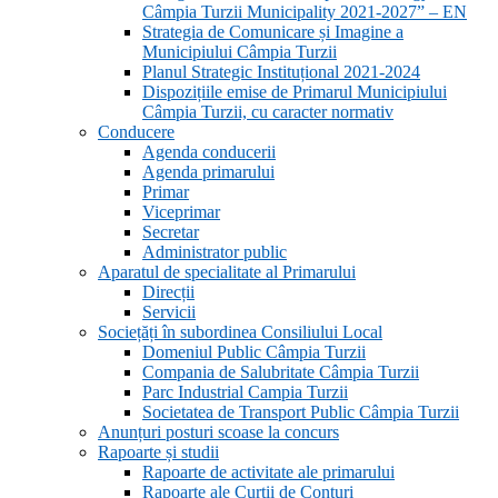
Câmpia Turzii Municipality 2021-2027” – EN
Strategia de Comunicare și Imagine a
Municipiului Câmpia Turzii
Planul Strategic Instituțional 2021-2024
Dispozițiile emise de Primarul Municipiului
Câmpia Turzii, cu caracter normativ
Conducere
Agenda conducerii
Agenda primarului
Primar
Viceprimar
Secretar
Administrator public
Aparatul de specialitate al Primarului
Direcții
Servicii
Sociețăți în subordinea Consiliului Local
Domeniul Public Câmpia Turzii
Compania de Salubritate Câmpia Turzii
Parc Industrial Campia Turzii
Societatea de Transport Public Câmpia Turzii
Anunțuri posturi scoase la concurs
Rapoarte și studii
Rapoarte de activitate ale primarului
Rapoarte ale Curții de Conturi