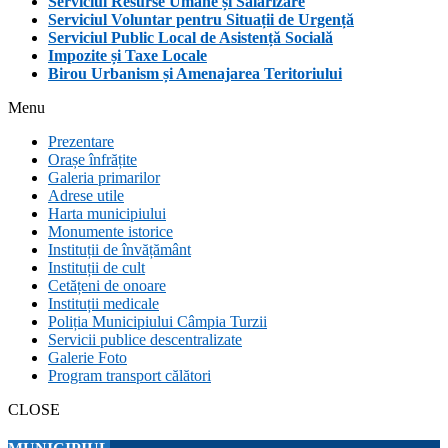
Serviciul Resurse Umane și Salarizare
Serviciul Voluntar pentru Situații de Urgență
Serviciul Public Local de Asistență Socială
Impozite și Taxe Locale
Birou Urbanism și Amenajarea Teritoriului
Menu
Prezentare
Orașe înfrățite
Galeria primarilor
Adrese utile
Harta municipiului
Monumente istorice
Instituții de învățământ
Instituții de cult
Cetățeni de onoare
Instituții medicale
Poliția Municipiului Câmpia Turzii
Servicii publice descentralizate
Galerie Foto
Program transport călători
CLOSE