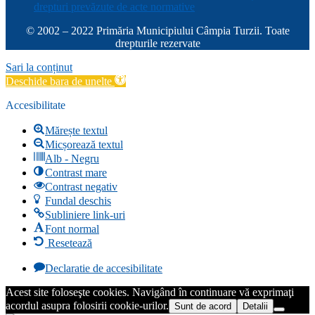
drepturi prevăzute de acte normative
© 2002 – 2022 Primăria Municipiului Câmpia Turzii. Toate
drepturile rezervate
Sari la conținut
Deschide bara de unelte
Accesibilitate
Mărește textul
Micșorează textul
Alb - Negru
Contrast mare
Contrast negativ
Fundal deschis
Subliniere link-uri
Font normal
Resetează
Declaratie de accesibilitate
Acest site foloseşte cookies. Navigând în continuare vă exprimaţi
acordul asupra folosirii cookie-urilor.
Sunt de acord
Detalii