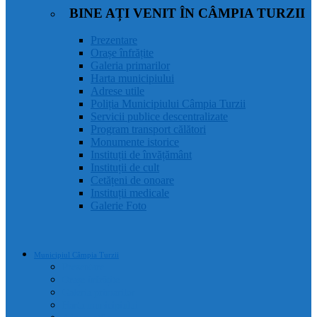
BINE AȚI VENIT ÎN CÂMPIA TURZII
Prezentare
Orașe înfrățite
Galeria primarilor
Harta municipiului
Adrese utile
Poliția Municipiului Câmpia Turzii
Servicii publice descentralizate
Program transport călători
Monumente istorice
Instituții de învățământ
Instituții de cult
Cetățeni de onoare
Instituții medicale
Galerie Foto
Municipiul Câmpia Turzii
Prezentare
Orașe înfrățite
Galeria primarilor
Harta municipiului