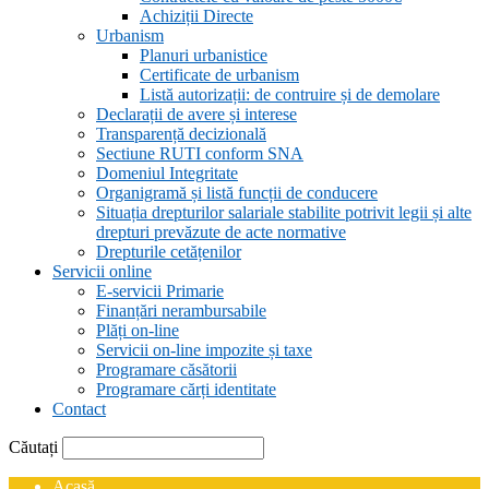
Achiziții Directe
Urbanism
Planuri urbanistice
Certificate de urbanism
Listă autorizații: de contruire și de demolare
Declarații de avere și interese
Transparență decizională
Sectiune RUTI conform SNA
Domeniul Integritate
Organigramă și listă funcții de conducere
Situația drepturilor salariale stabilite potrivit legii și alte
drepturi prevăzute de acte normative
Drepturile cetățenilor
Servicii online
E-servicii Primarie
Finanțări nerambursabile
Plăți on-line
Servicii on-line impozite și taxe
Programare căsătorii
Programare cărți identitate
Contact
Căutați
Acasă