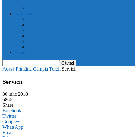
drepturi prevăzute de acte normative
Drepturile cetățenilor
Servicii online
E-servicii Primarie
Finanțări nerambursabile
Plăți on-line
Servicii on-line impozite și taxe
Programare căsătorii
Programare cărți identitate
Contact
Acasă
Primăria Câmpia Turzii
Servicii
Servicii
30 iulie 2018
6866
Share
Facebook
Twitter
Google+
WhatsApp
Email