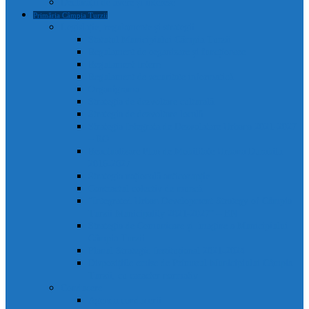
Declarații de avere și interese
Primăria Câmpia Turzii
Legislație, regulamente și strategii
Statutul Municipiului Câmpia Turzii
Regulament de organizare și funcționare
Regulament Intern
Regulament de securitate informatică
Organigrama
Strategia de dezvoltare culturală
Strategia de dezvoltare locală
Strategia Integrata de Dezvolatare Urbana 2021-2027
– RO
Reactualizare Plan de Mobilitate Urbana Durabila
2016-2027
Strategia națională anticorupție
Contractul colectiv de muncă
“Integrated Urban Development Strategy of Câmpia
Turzii Municipality 2021-2027” – EN
Strategia de Comunicare și Imagine a Municipiului
Câmpia Turzii
Planul Strategic Instituțional 2021-2024
Dispozițiile emise de Primarul Municipiului Câmpia
Turzii, cu caracter normativ
Conducere
Agenda conducerii