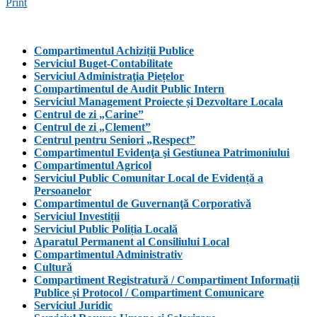
Print
Compartimentul Achiziții Publice
Serviciul Buget-Contabilitate
Serviciul Administraţia Piețelor
Compartimentul de Audit Public Intern
Serviciul Management Proiecte și Dezvoltare Locala
Centrul de zi „Carine”
Centrul de zi „Clement”
Centrul pentru Seniori „Respect”
Compartimentul Evidenţa şi Gestiunea Patrimoniului
Compartimentul Agricol
Serviciul Public Comunitar Local de Evidență a
Persoanelor
Compartimentul de Guvernanţă Corporativă
Serviciul Investiții
Serviciul Public Poliția Locală
Aparatul Permanent al Consiliului Local
Compartimentul Administrativ
Cultură
Compartiment Registratură / Compartiment Informații
Publice și Protocol / Compartiment Comunicare
Serviciul Juridic