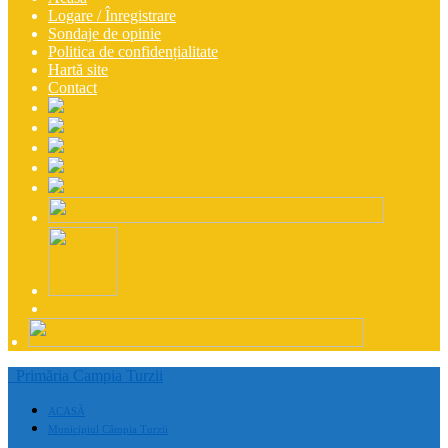
Logare / Înregistrare
Sondaje de opinie
Politica de confidențialitate
Hartă site
Contact
Primăria Campia Turzii
ACASĂ
Municipiul Câmpia Turzii