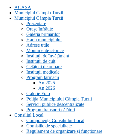
ACASĂ
Municipiul Câmpia Turzii
Municipiul Câmpia Turzii
Prezentare
Orașe înfrățite
Galeria primarilor
Harta municipiului
Adrese utile
Monumente istorice
Instituții de învățământ
Instituții de cult
Cetățeni de onoare
Instituții medicale
Program farmacii
An 2025
An 2026
Galerie Foto
Poliția Municipiului Câmpia Turzii
Servicii publice descentralizate
Program transport călători
Consiliul Local
Componența Consiliului Local
Comisiile de specialitate
Regulament de organizare și funcționare