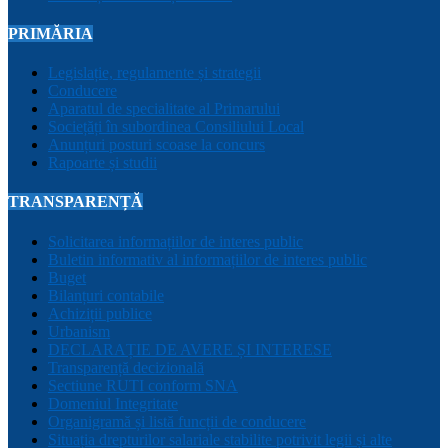
PRIMĂRIA
Legislație, regulamente și strategii
Conducere
Aparatul de specialitate al Primarului
Sociețăți în subordinea Consiliului Local
Anunțuri posturi scoase la concurs
Rapoarte și studii
TRANSPARENȚĂ
Solicitarea informațiilor de interes public
Buletin informativ al informațiilor de interes public
Buget
Bilanțuri contabile
Achiziții publice
Urbanism
DECLARAȚIE DE AVERE ȘI INTERESE
Transparență decizională
Sectiune RUTI conform SNA
Domeniul Integritate
Organigramă și listă funcții de conducere
Situația drepturilor salariale stabilite potrivit legii și alte