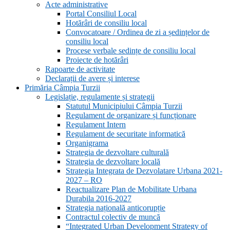
Acte administrative
Portal Consiliul Local
Hotărâri de consiliu local
Convocatoare / Ordinea de zi a ședințelor de
consiliu local
Procese verbale sedințe de consiliu local
Proiecte de hotărâri
Rapoarte de activitate
Declarații de avere și interese
Primăria Câmpia Turzii
Legislație, regulamente și strategii
Statutul Municipiului Câmpia Turzii
Regulament de organizare și funcționare
Regulament Intern
Regulament de securitate informatică
Organigrama
Strategia de dezvoltare culturală
Strategia de dezvoltare locală
Strategia Integrata de Dezvolatare Urbana 2021-
2027 – RO
Reactualizare Plan de Mobilitate Urbana
Durabila 2016-2027
Strategia națională anticorupție
Contractul colectiv de muncă
“Integrated Urban Development Strategy of