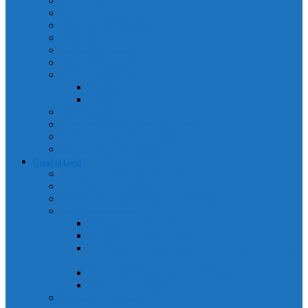
Adrese utile
Monumente istorice
Instituții de învățământ
Instituții de cult
Cetățeni de onoare
Instituții medicale
Program farmacii
An 2025
An 2026
Galerie Foto
Poliția Municipiului Câmpia Turzii
Servicii publice descentralizate
Program transport călători
Consiliul Local
Componența Consiliului Local
Comisiile de specialitate
Regulament de organizare și funcționare
Acte administrative
Portal Consiliul Local
Hotărâri de consiliu local
Convocatoare / Ordinea de zi a ședințelor de consiliu
local
Procese verbale sedințe de consiliu local
Proiecte de hotărâri
Rapoarte de activitate