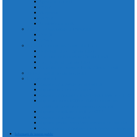
Agenda primarului
Primar
Viceprimar
Secretar
Administrator public
Aparatul de specialitate al Primarului
Direcții
Servicii
Sociețăți în subordinea Consiliului Local
Domeniul Public Câmpia Turzii
Compania de Salubritate Câmpia Turzii
Parc Industrial Campia Turzii
Societatea de Transport Public Câmpia Turzii
Anunțuri posturi scoase la concurs
Rapoarte și studii
Rapoarte de activitate ale primarului
Rapoarte ale Curții de Conturi
Rapoarte de evaluare a implementării legii 52 din 2003
Raport asupra societăților aflate în subordinea
Consiliului Local (guvernanta corporativă)
Rapoarte de aplicare a legii 544/2001
Rapoarte de activitate servicii
Rapoarte privind respectarea normelor de conduita
Raportul anual de evaluare a incidentelor de integritate
Informații de interes public