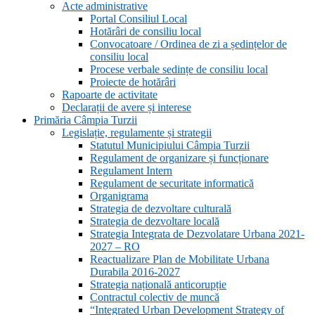
Acte administrative
Portal Consiliul Local
Hotărâri de consiliu local
Convocatoare / Ordinea de zi a ședințelor de
consiliu local
Procese verbale sedințe de consiliu local
Proiecte de hotărâri
Rapoarte de activitate
Declarații de avere și interese
Primăria Câmpia Turzii
Legislație, regulamente și strategii
Statutul Municipiului Câmpia Turzii
Regulament de organizare și funcționare
Regulament Intern
Regulament de securitate informatică
Organigrama
Strategia de dezvoltare culturală
Strategia de dezvoltare locală
Strategia Integrata de Dezvolatare Urbana 2021-
2027 – RO
Reactualizare Plan de Mobilitate Urbana
Durabila 2016-2027
Strategia națională anticorupție
Contractul colectiv de muncă
“Integrated Urban Development Strategy of