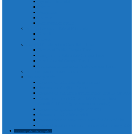
Agenda primarului
Primar
Viceprimar
Secretar
Administrator public
Aparatul de specialitate al Primarului
Direcții
Servicii
Sociețăți în subordinea Consiliului Local
Domeniul Public Câmpia Turzii
Compania de Salubritate Câmpia Turzii
Parc Industrial Campia Turzii
Societatea de Transport Public Câmpia Turzii
Anunțuri posturi scoase la concurs
Rapoarte și studii
Rapoarte de activitate ale primarului
Rapoarte ale Curții de Conturi
Rapoarte de evaluare a implementării legii 52 din 2003
Raport asupra societăților aflate în subordinea
Consiliului Local (guvernanta corporativă)
Rapoarte de aplicare a legii 544/2001
Rapoarte de activitate servicii
Rapoarte privind respectarea normelor de conduita
Raportul anual de evaluare a incidentelor de integritate
Informații de interes public