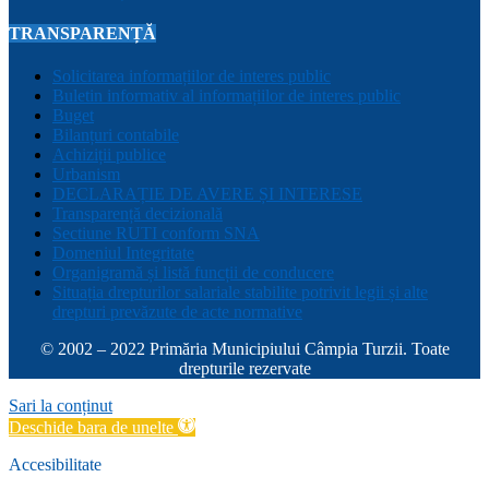
TRANSPARENȚĂ
Solicitarea informațiilor de interes public
Buletin informativ al informațiilor de interes public
Buget
Bilanțuri contabile
Achiziții publice
Urbanism
DECLARAȚIE DE AVERE ȘI INTERESE
Transparență decizională
Sectiune RUTI conform SNA
Domeniul Integritate
Organigramă și listă funcții de conducere
Situația drepturilor salariale stabilite potrivit legii și alte
drepturi prevăzute de acte normative
© 2002 – 2022 Primăria Municipiului Câmpia Turzii. Toate
drepturile rezervate
Sari la conținut
Deschide bara de unelte
Accesibilitate