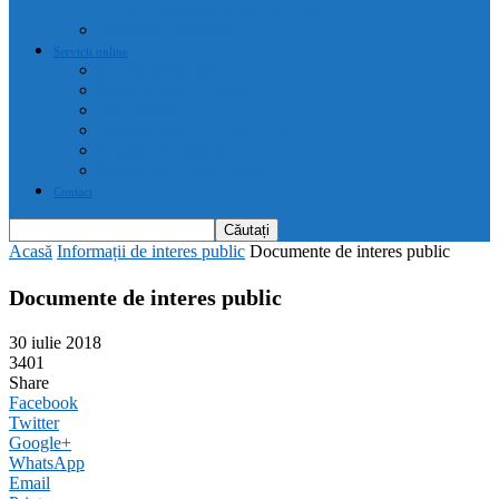
drepturi prevăzute de acte normative
Drepturile cetățenilor
Servicii online
E-servicii Primarie
Finanțări nerambursabile
Plăți on-line
Servicii on-line impozite și taxe
Programare căsătorii
Programare cărți identitate
Contact
Acasă
Informații de interes public
Documente de interes public
Documente de interes public
30 iulie 2018
3401
Share
Facebook
Twitter
Google+
WhatsApp
Email