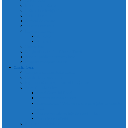
Adrese utile
Monumente istorice
Instituții de învățământ
Instituții de cult
Cetățeni de onoare
Instituții medicale
Program farmacii
An 2025
An 2026
Galerie Foto
Poliția Municipiului Câmpia Turzii
Servicii publice descentralizate
Program transport călători
Consiliul Local
Componența Consiliului Local
Comisiile de specialitate
Regulament de organizare și funcționare
Acte administrative
Portal Consiliul Local
Hotărâri de consiliu local
Convocatoare / Ordinea de zi a ședințelor de consiliu
local
Procese verbale sedințe de consiliu local
Proiecte de hotărâri
Rapoarte de activitate