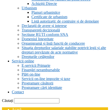
Achiziții Directe
Urbanism
Planuri urbanistice
Certificate de urbanism
Listă autorizații: de contruire și de demolare
Declarații de avere și interese
Transparență decizională
Sectiune RUTI conform SNA
Domeniul Integritate
Organigramă și listă funcții de conducere
Situația drepturilor salariale stabilite potrivit legii și alte
drepturi prevăzute de acte normative
Drepturile cetățenilor
Servicii online
E-servicii Primarie
Finanțări nerambursabile
Plăți on-line
Servicii on-line impozite și taxe
Programare căsătorii
Programare cărți identitate
Contact
Căutați
Acasă