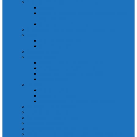
Solicitarea informațiilor de interes public
Legislație
Numele și prenumele persoanei responsabile pentru
Legea 544/2001
Documente de interes public
Buletin informativ al informațiilor de interes public
Buget
Buget pe surse financiare
Execuție bugetară
Bilanțuri contabile
Achiziții publice
Programul anual al achizițiilor publice
Centralizatorul achizițiilor publice
Contractele cu valoare de peste 5000€
Achiziții Directe
Urbanism
Planuri urbanistice
Certificate de urbanism
Listă autorizații: de contruire și de demolare
Declarații de avere și interese
Transparență decizională
Sectiune RUTI conform SNA
Domeniul Integritate
Organigramă și listă funcții de conducere
Situația drepturilor salariale stabilite potrivit legii și alte