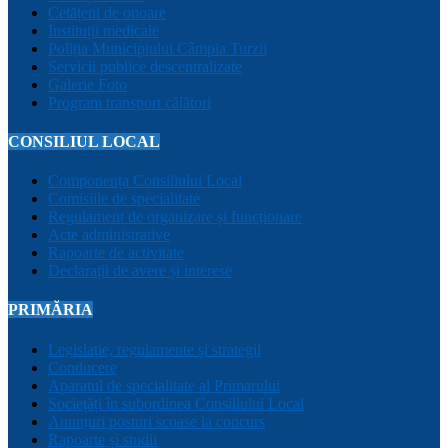
Cetățeni de onoare
Instituții medicale
Poliția Municipiului Câmpia Turzii
Servicii publice descentralizate
Galerie Foto
Program transport călători
CONSILIUL LOCAL
Componența Consiliului Local
Comisiile de specialitate
Regulament de organizare și funcționare
Acte administrative
Rapoarte de activitate
Declarații de avere și interese
PRIMĂRIA
Legislație, regulamente și strategii
Conducere
Aparatul de specialitate al Primarului
Sociețăți în subordinea Consiliului Local
Anunțuri posturi scoase la concurs
Rapoarte și studii