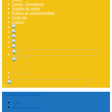
Logare / Înregistrare
Sondaje de opinie
Politica de confidențialitate
Hartă site
Contact
Primăria Campia Turzii
ACASĂ
Municipiul Câmpia Turzii