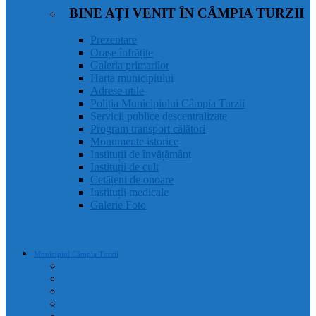
BINE AȚI VENIT ÎN CÂMPIA TURZII
Prezentare
Orașe înfrățite
Galeria primarilor
Harta municipiului
Adrese utile
Poliția Municipiului Câmpia Turzii
Servicii publice descentralizate
Program transport călători
Monumente istorice
Instituții de învățământ
Instituții de cult
Cetățeni de onoare
Instituții medicale
Galerie Foto
Municipiul Câmpia Turzii
Prezentare
Orașe înfrățite
Galeria primarilor
Harta municipiului