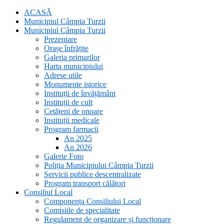
ACASĂ
Municipiul Câmpia Turzii
Municipiul Câmpia Turzii
Prezentare
Orașe înfrățite
Galeria primarilor
Harta municipiului
Adrese utile
Monumente istorice
Instituții de învățământ
Instituții de cult
Cetățeni de onoare
Instituții medicale
Program farmacii
An 2025
An 2026
Galerie Foto
Poliția Municipiului Câmpia Turzii
Servicii publice descentralizate
Program transport călători
Consiliul Local
Componența Consiliului Local
Comisiile de specialitate
Regulament de organizare și funcționare