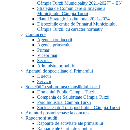
Câmpia Turzii Municipality 2021-2027” – EN
Strategia de Comunicare și Imagine a
Municipiului Câmpia Turzii
Planul Strategic Instituțional 2021-2024
Dispozițiile emise de Primarul Municipiului
Câmpia Turzii, cu caracter normativ
Conducere
Agenda conducerii
Agenda primarului
Primar
Viceprimar
Secretar
Administrator public
Aparatul de specialitate al Primarului
Direcții
Servicii
Sociețăți în subordinea Consiliului Local
Domeniul Public Câmpia Turzii
Compania de Salubritate Câmpia Turzii
Parc Industrial Campia Turzii
Societatea de Transport Public Câmpia Turzii
Anunțuri posturi scoase la concurs
Rapoarte și studii
Rapoarte de activitate ale primarului
Rapoarte ale Curții de Conturi