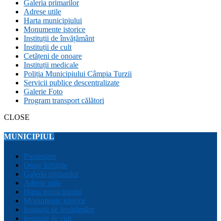
Galeria primarilor
Adrese utile
Harta municipiului
Monumente istorice
Instituții de învățământ
Instituții de cult
Cetățeni de onoare
Instituții medicale
Poliția Municipiului Câmpia Turzii
Servicii publice descentralizate
Galerie Foto
Program transport călători
CLOSE
MUNICIPIUL
Prezentare
Orașe înfrățite
Galeria primarilor
Adrese utile
Harta municipiului
Monumente istorice
Instituții de învățământ
Instituții de cult