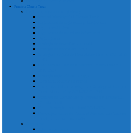
Declarații de avere și interese
Primăria Câmpia Turzii
Legislație, regulamente și strategii
Statutul Municipiului Câmpia Turzii
Regulament de organizare și funcționare
Regulament Intern
Regulament de securitate informatică
Organigrama
Strategia de dezvoltare culturală
Strategia de dezvoltare locală
Strategia Integrata de Dezvolatare Urbana 2021-2027
– RO
Reactualizare Plan de Mobilitate Urbana Durabila
2016-2027
Strategia națională anticorupție
Contractul colectiv de muncă
“Integrated Urban Development Strategy of Câmpia
Turzii Municipality 2021-2027” – EN
Strategia de Comunicare și Imagine a Municipiului
Câmpia Turzii
Planul Strategic Instituțional 2021-2024
Dispozițiile emise de Primarul Municipiului Câmpia
Turzii, cu caracter normativ
Conducere
Agenda conducerii