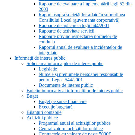
Rapoarte de evaluare a implementării legii 52 din
2003
Raport asupra societăților aflate în subordinea
Consiliului Local (guvernanta corporativă)
Rapoarte de aplicare a legii 544/2001
Rapoarte de activitate servicii
Rapoarte privind respectarea normelor de
conduita
Raportul anual de evaluare a incidentelor de
integritate
Informații de interes public
Solicitarea informațiilor de interes public
Legislație
Numele și prenumele persoanei responsabile
pentru Legea 544/2001
Documente de interes public
Buletin informativ al informațiilor de interes public
Buget
Buget pe surse financiare
Execuție bugetară
Bilanțuri contabile
Achiziții publice
Programul anual al achizițiilor publice
Centralizatorul achizițiilor publice
Contractele cu valoare de peste 5000€