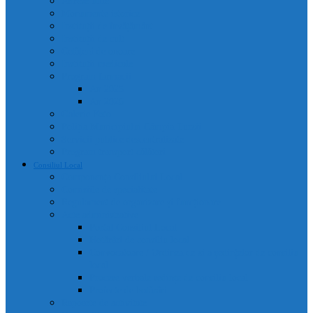
Adrese utile
Monumente istorice
Instituții de învățământ
Instituții de cult
Cetățeni de onoare
Instituții medicale
Program farmacii
An 2025
An 2026
Galerie Foto
Poliția Municipiului Câmpia Turzii
Servicii publice descentralizate
Program transport călători
Consiliul Local
Componența Consiliului Local
Comisiile de specialitate
Regulament de organizare și funcționare
Acte administrative
Portal Consiliul Local
Hotărâri de consiliu local
Convocatoare / Ordinea de zi a ședințelor de consiliu
local
Procese verbale sedințe de consiliu local
Proiecte de hotărâri
Rapoarte de activitate