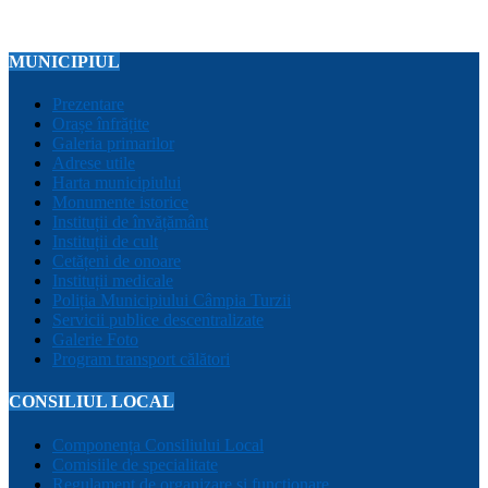
MUNICIPIUL
Prezentare
Orașe înfrățite
Galeria primarilor
Adrese utile
Harta municipiului
Monumente istorice
Instituții de învățământ
Instituții de cult
Cetățeni de onoare
Instituții medicale
Poliția Municipiului Câmpia Turzii
Servicii publice descentralizate
Galerie Foto
Program transport călători
CONSILIUL LOCAL
Componența Consiliului Local
Comisiile de specialitate
Regulament de organizare și funcționare