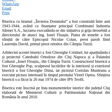
WhatsApp
Email
Print
Biserica cu hramul ,,Învierea Domnului” a fost construită între anii
1943-1944, având ca finanțator principal Combinatul Industria
Sârmei S.A., lucrarea executându-se din inițiativa și grija deosebită a
directorului de atunci ing. Ionel Floașiu. Piatra de temelie a fost
sfințită de către Episcopul Nicolae Colan, preot paroh fiind
Laurențiu David, primul preot ortodox din Câmpia Turzii.
Arhitectul acestei biserici a fost Gheorghe Cristinel, lui aparținându-i
și proiectul Catedralei Ortodoxe din Cluj Napoca și a Palatului
Cultural ,,Ionel Floașiu,, din Câmpia Turzii. Constructorul bisericii a
fost Gheorghe Pop, sculptorul lucrărilor de la interiorul și exteriorul
bisericii a fost Gheorghe Dima, iar pictorul Coriolan Munteanu a
executat pictura interioară în timpul preotului Viorel Oprea. Sfințirea
bisericii s-a făcut la 26 mai 1974 de către IPS Teofil.
Biserica este înscrisă pe lista monumentelor istorice din județul Cluj
elaborată de Ministerul Culturii și Patrimoniului Național din
România în anul 2010.