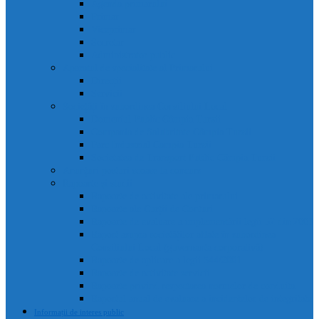
Agenda primarului
Primar
Viceprimar
Secretar
Administrator public
Aparatul de specialitate al Primarului
Direcții
Servicii
Sociețăți în subordinea Consiliului Local
Domeniul Public Câmpia Turzii
Compania de Salubritate Câmpia Turzii
Parc Industrial Campia Turzii
Societatea de Transport Public Câmpia Turzii
Anunțuri posturi scoase la concurs
Rapoarte și studii
Rapoarte de activitate ale primarului
Rapoarte ale Curții de Conturi
Rapoarte de evaluare a implementării legii 52 din 2003
Raport asupra societăților aflate în subordinea
Consiliului Local (guvernanta corporativă)
Rapoarte de aplicare a legii 544/2001
Rapoarte de activitate servicii
Rapoarte privind respectarea normelor de conduita
Raportul anual de evaluare a incidentelor de integritate
Informații de interes public