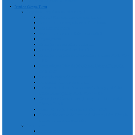
Declarații de avere și interese
Primăria Câmpia Turzii
Legislație, regulamente și strategii
Statutul Municipiului Câmpia Turzii
Regulament de organizare și funcționare
Regulament Intern
Regulament de securitate informatică
Organigrama
Strategia de dezvoltare culturală
Strategia de dezvoltare locală
Strategia Integrata de Dezvolatare Urbana 2021-2027
– RO
Reactualizare Plan de Mobilitate Urbana Durabila
2016-2027
Strategia națională anticorupție
Contractul colectiv de muncă
“Integrated Urban Development Strategy of Câmpia
Turzii Municipality 2021-2027” – EN
Strategia de Comunicare și Imagine a Municipiului
Câmpia Turzii
Planul Strategic Instituțional 2021-2024
Dispozițiile emise de Primarul Municipiului Câmpia
Turzii, cu caracter normativ
Conducere
Agenda conducerii