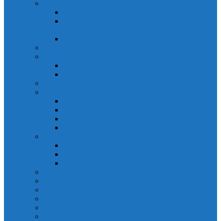
Solicitarea informațiilor de interes public
Legislație
Numele și prenumele persoanei responsabile pentru
Legea 544/2001
Documente de interes public
Buletin informativ al informațiilor de interes public
Buget
Buget pe surse financiare
Execuție bugetară
Bilanțuri contabile
Achiziții publice
Programul anual al achizițiilor publice
Centralizatorul achizițiilor publice
Contractele cu valoare de peste 5000€
Achiziții Directe
Urbanism
Planuri urbanistice
Certificate de urbanism
Listă autorizații: de contruire și de demolare
Declarații de avere și interese
Transparență decizională
Sectiune RUTI conform SNA
Domeniul Integritate
Organigramă și listă funcții de conducere
Situația drepturilor salariale stabilite potrivit legii și alte