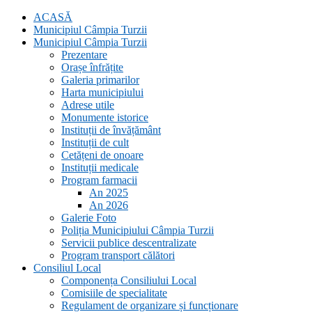
ACASĂ
Municipiul Câmpia Turzii
Municipiul Câmpia Turzii
Prezentare
Orașe înfrățite
Galeria primarilor
Harta municipiului
Adrese utile
Monumente istorice
Instituții de învățământ
Instituții de cult
Cetățeni de onoare
Instituții medicale
Program farmacii
An 2025
An 2026
Galerie Foto
Poliția Municipiului Câmpia Turzii
Servicii publice descentralizate
Program transport călători
Consiliul Local
Componența Consiliului Local
Comisiile de specialitate
Regulament de organizare și funcționare