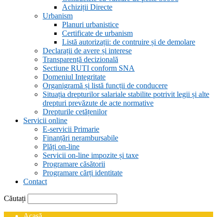
Achiziții Directe
Urbanism
Planuri urbanistice
Certificate de urbanism
Listă autorizații: de contruire și de demolare
Declarații de avere și interese
Transparență decizională
Sectiune RUTI conform SNA
Domeniul Integritate
Organigramă și listă funcții de conducere
Situația drepturilor salariale stabilite potrivit legii și alte
drepturi prevăzute de acte normative
Drepturile cetățenilor
Servicii online
E-servicii Primarie
Finanțări nerambursabile
Plăți on-line
Servicii on-line impozite și taxe
Programare căsătorii
Programare cărți identitate
Contact
Căutați
Acasă