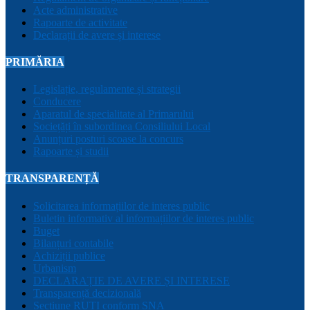
Acte administrative
Rapoarte de activitate
Declarații de avere și interese
PRIMĂRIA
Legislație, regulamente și strategii
Conducere
Aparatul de specialitate al Primarului
Sociețăți în subordinea Consiliului Local
Anunțuri posturi scoase la concurs
Rapoarte și studii
TRANSPARENȚĂ
Solicitarea informațiilor de interes public
Buletin informativ al informațiilor de interes public
Buget
Bilanțuri contabile
Achiziții publice
Urbanism
DECLARAȚIE DE AVERE ȘI INTERESE
Transparență decizională
Sectiune RUTI conform SNA