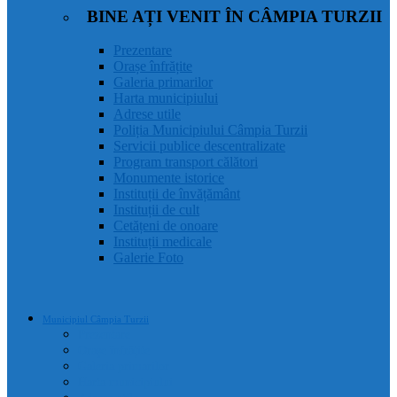
BINE AȚI VENIT ÎN CÂMPIA TURZII
Prezentare
Orașe înfrățite
Galeria primarilor
Harta municipiului
Adrese utile
Poliția Municipiului Câmpia Turzii
Servicii publice descentralizate
Program transport călători
Monumente istorice
Instituții de învățământ
Instituții de cult
Cetățeni de onoare
Instituții medicale
Galerie Foto
Municipiul Câmpia Turzii
Prezentare
Orașe înfrățite
Galeria primarilor
Harta municipiului