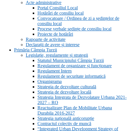
Acte administrative
Portal Consiliul Local
Hotărâri de consiliu local
Convocatoare / Ordinea de zi a ședințelor de
consiliu local
Procese verbale sedințe de consiliu local
Proiecte de hotărâri
Rapoarte de activitate
Declarații de avere și interese
Primăria Câmpia Turzii
Legislație, regulamente și strategii
Statutul Municipiului Câmpia Turzii
Regulament de organizare și funcționare
Regulament Intern
Regulament de securitate informatică
Organigrama
Strategia de dezvoltare culturală
Strategia de dezvoltare locală
Strategia Integrata de Dezvolatare Urbana 2021-
2027 – RO
Reactualizare Plan de Mobilitate Urbana
Durabila 2016-2027
Strategia națională anticorupție
Contractul colectiv de muncă
“Integrated Urban Development Strategy of