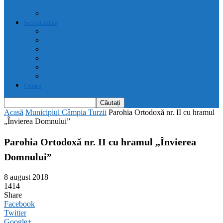
drepturi prevăzute de acte normative
Drepturile cetățenilor
Servicii online
E-servicii Primarie
Finanțări nerambursabile
Plăți on-line
Servicii on-line impozite și taxe
Programare căsătorii
Programare cărți identitate
Contact
Acasă
Municipiul Câmpia Turzii
Parohia Ortodoxă nr. II cu hramul
„Învierea Domnului”
Parohia Ortodoxă nr. II cu hramul „Învierea
Domnului”
8 august 2018
1414
Share
Facebook
Twitter
Google+