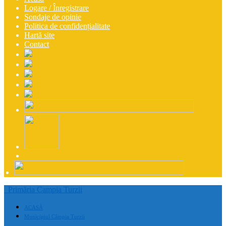
Logare / Înregistrare
Sondaje de opinie
Politica de confidențialitate
Hartă site
Contact
Primăria Campia Turzii
ACASĂ
Municipiul Câmpia Turzii