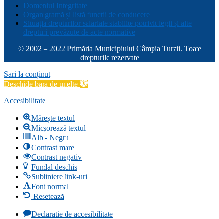
Domeniul Integritate
Organigramă și listă funcții de conducere
Situația drepturilor salariale stabilite potrivit legii și alte
drepturi prevăzute de acte normative
© 2002 – 2022 Primăria Municipiului Câmpia Turzii. Toate
drepturile rezervate
Sari la conținut
Deschide bara de unelte
Accesibilitate
Mărește textul
Micșorează textul
Alb - Negru
Contrast mare
Contrast negativ
Fundal deschis
Subliniere link-uri
Font normal
Resetează
Declaratie de accesibilitate