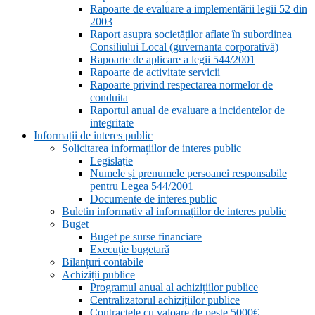
Rapoarte de evaluare a implementării legii 52 din
2003
Raport asupra societăților aflate în subordinea
Consiliului Local (guvernanta corporativă)
Rapoarte de aplicare a legii 544/2001
Rapoarte de activitate servicii
Rapoarte privind respectarea normelor de
conduita
Raportul anual de evaluare a incidentelor de
integritate
Informații de interes public
Solicitarea informațiilor de interes public
Legislație
Numele și prenumele persoanei responsabile
pentru Legea 544/2001
Documente de interes public
Buletin informativ al informațiilor de interes public
Buget
Buget pe surse financiare
Execuție bugetară
Bilanțuri contabile
Achiziții publice
Programul anual al achizițiilor publice
Centralizatorul achizițiilor publice
Contractele cu valoare de peste 5000€