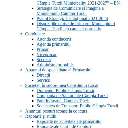
Câmpia Turzii Municipality 2021-2027” – EN
Strategia de Comunicare și Imagine a
Municipiului Câmpia Turzii
Planul Strategic Instituțional 2021-2024
Dispozițiile emise de Primarul Municipiului
Câmpia Turzii, cu caracter normativ
Conducere
Agenda conducerii
Agenda primarului
Primar
Viceprimar
Secretar
Administrator public
Aparatul de specialitate al Primarului
Direcții
Servicii
Sociețăți în subordinea Consiliului Local
Domeniul Public Câmpia Turzii
Compania de Salubritate Câmpia Turzii
Parc Industrial Campia Turzii
Societatea de Transport Public Câmpia Turzii
Anunțuri posturi scoase la concurs
Rapoarte și studii
Rapoarte de activitate ale primarului
Rapoarte ale Curții de Conturi