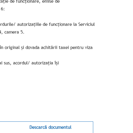
zație de funcționare, emise de
16:
ză acordurile/ autorizațiile de funcționare la Serviciul
 4, camera 5.
n original și dovada achitării taxei pentru viza
i sus, acordul/ autorizația își
Descarcă documentul