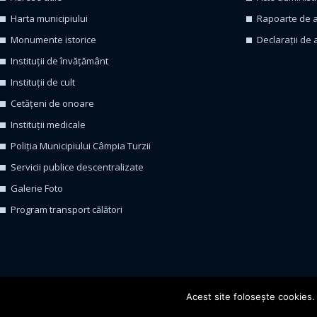
Harta municipiului
Rapoarte de a
Monumente istorice
Declarații de 
Instituții de învățământ
Instituții de cult
Cetățeni de onoare
Instituții medicale
Poliția Municipiului Câmpia Turzii
Servicii publice descentralizate
Galerie Foto
Program transport călători
© 20
Acest site foloseşte cookies. 