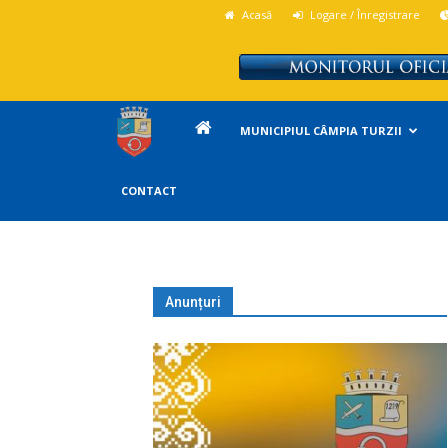
Acasă
Logare / Înregistrare
Primăria
MUNICIPIUL CÂMPIA TURZII
Campia
CONTACT
Turzii
Anunțuri