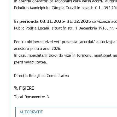
În atenția operatorilor economici care dețin acord/ autori
Primăria Municipiului Câmpia Turzii în baza H.C.L. 39/ 20
Î𝗻 𝗽𝗲𝗿𝗶𝗼𝗮𝗱𝗮 𝟬𝟯.𝟭𝟭.𝟮𝟬𝟮𝟱- 𝟯𝟭.𝟭𝟮.𝟮𝟬𝟮𝟱 se vizea
Public Poliția Locală, situat în str. 1 Decembrie 1918, nr.
Pentru obținerea vizei veți prezenta: acordul/ autorizația î
acestora pentru anul 2026.
În cazul neachitării taxei de viză în termenul menționat ma
pierd valabilitatea.
Direcția Relații cu Comunitatea
FIȘIERE
Total Documente: 3
AUTORIZATIE