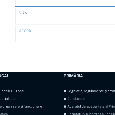
VIZA
ACORD
OCAL
PRIMĂRIA
nsiliului Local
Legislație, regulamente și strat
pecialitate
Conducere
 organizare și funcționare
Aparatul de specialitate al Pri
rative
Sociețăți în subordinea Consili