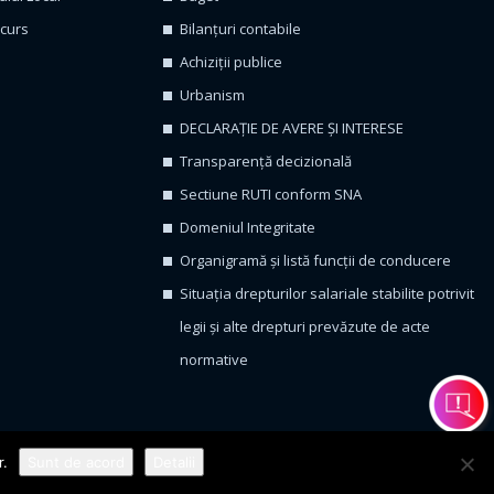
ncurs
Bilanțuri contabile
Achiziții publice
Urbanism
DECLARAȚIE DE AVERE ȘI INTERESE
Transparență decizională
Sectiune RUTI conform SNA
Domeniul Integritate
Organigramă și listă funcții de conducere
Situația drepturilor salariale stabilite potrivit
legii și alte drepturi prevăzute de acte
normative
rvate
r.
Sunt de acord
Detalii