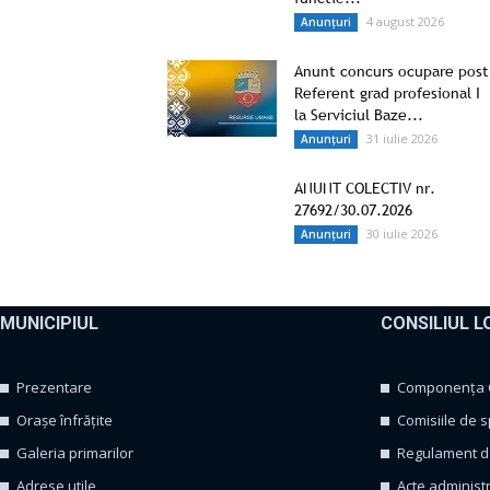
4 august 2026
Anunțuri
Anunt concurs ocupare post
Referent grad profesional I
la Serviciul Baze...
31 iulie 2026
Anunțuri
ANUNT COLECTIV nr.
27692/30.07.2026
30 iulie 2026
Anunțuri
MUNICIPIUL
CONSILIUL L
Prezentare
Componența Co
Orașe înfrățite
Comisiile de s
Galeria primarilor
Regulament de
Adrese utile
Acte administ