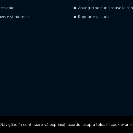
ctivitate
Anunțuri posturi scoase la co
avere și interese
Rapoarte și studii
02 – 2022 Primăria Municipiului Câmpia Turzii. Toate drepturile reze
Navigând în continuare vă exprimaţi acordul asupra folosirii cookie-urilo