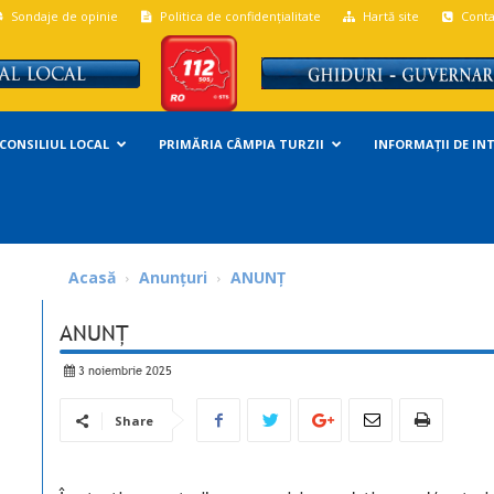
Sondaje de opinie
Politica de confidențialitate
Hartă site
Conta
CONSILIUL LOCAL
PRIMĂRIA CÂMPIA TURZII
INFORMAȚII DE IN
Acasă
Anunțuri
ANUNȚ
ANUNȚ
3 noiembrie 2025
Share