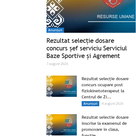
Anunțuri
Rezultat selecție dosare
concurs șef serviciu Serviciul
Baze Sportive și Agrement
7 august 2026
Rezultat selecție dosare
concurs ocupare post
fiziokinetoterapeut la
Centrul de Zi...
4 august 2026
Anunțuri
Rezultat selectie dosare
inscrise la examenul de
promovare in clasa,
functie...