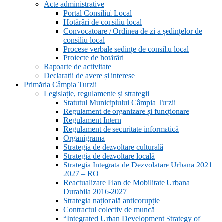
Acte administrative
Portal Consiliul Local
Hotărâri de consiliu local
Convocatoare / Ordinea de zi a ședințelor de
consiliu local
Procese verbale sedințe de consiliu local
Proiecte de hotărâri
Rapoarte de activitate
Declarații de avere și interese
Primăria Câmpia Turzii
Legislație, regulamente și strategii
Statutul Municipiului Câmpia Turzii
Regulament de organizare și funcționare
Regulament Intern
Regulament de securitate informatică
Organigrama
Strategia de dezvoltare culturală
Strategia de dezvoltare locală
Strategia Integrata de Dezvolatare Urbana 2021-
2027 – RO
Reactualizare Plan de Mobilitate Urbana
Durabila 2016-2027
Strategia națională anticorupție
Contractul colectiv de muncă
“Integrated Urban Development Strategy of