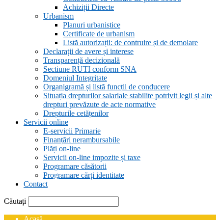
Achiziții Directe
Urbanism
Planuri urbanistice
Certificate de urbanism
Listă autorizații: de contruire și de demolare
Declarații de avere și interese
Transparență decizională
Sectiune RUTI conform SNA
Domeniul Integritate
Organigramă și listă funcții de conducere
Situația drepturilor salariale stabilite potrivit legii și alte
drepturi prevăzute de acte normative
Drepturile cetățenilor
Servicii online
E-servicii Primarie
Finanțări nerambursabile
Plăți on-line
Servicii on-line impozite și taxe
Programare căsătorii
Programare cărți identitate
Contact
Căutați
Acasă