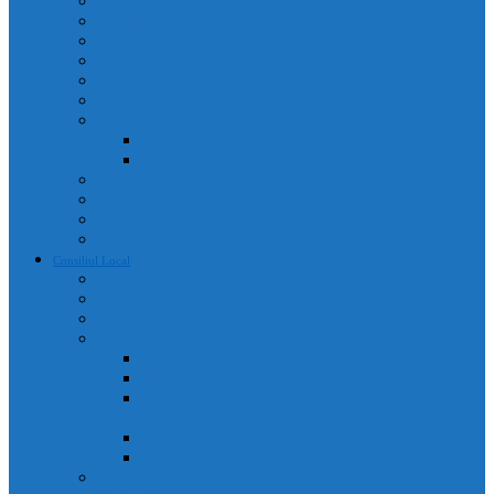
Adrese utile
Monumente istorice
Instituții de învățământ
Instituții de cult
Cetățeni de onoare
Instituții medicale
Program farmacii
An 2025
An 2026
Galerie Foto
Poliția Municipiului Câmpia Turzii
Servicii publice descentralizate
Program transport călători
Consiliul Local
Componența Consiliului Local
Comisiile de specialitate
Regulament de organizare și funcționare
Acte administrative
Portal Consiliul Local
Hotărâri de consiliu local
Convocatoare / Ordinea de zi a ședințelor de consiliu
local
Procese verbale sedințe de consiliu local
Proiecte de hotărâri
Rapoarte de activitate