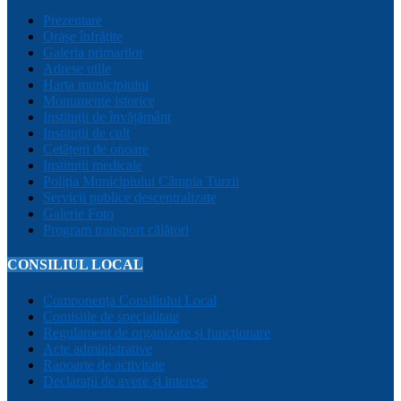
Prezentare
Orașe înfrățite
Galeria primarilor
Adrese utile
Harta municipiului
Monumente istorice
Instituții de învățământ
Instituții de cult
Cetățeni de onoare
Instituții medicale
Poliția Municipiului Câmpia Turzii
Servicii publice descentralizate
Galerie Foto
Program transport călători
CONSILIUL LOCAL
Componența Consiliului Local
Comisiile de specialitate
Regulament de organizare și funcționare
Acte administrative
Rapoarte de activitate
Declarații de avere și interese