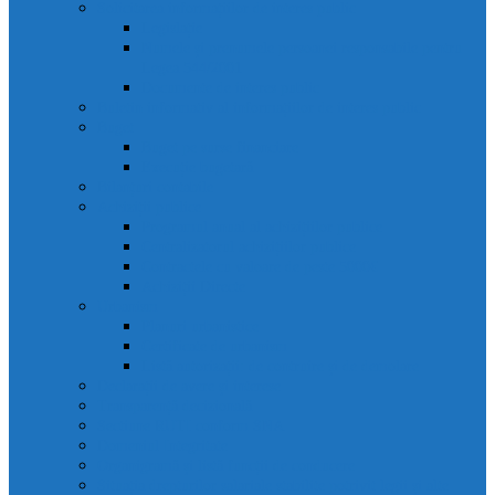
Solicitarea informațiilor de interes public
Legislație
Numele și prenumele persoanei responsabile pentru
Legea 544/2001
Documente de interes public
Buletin informativ al informațiilor de interes public
Buget
Buget pe surse financiare
Execuție bugetară
Bilanțuri contabile
Achiziții publice
Programul anual al achizițiilor publice
Centralizatorul achizițiilor publice
Contractele cu valoare de peste 5000€
Achiziții Directe
Urbanism
Planuri urbanistice
Certificate de urbanism
Listă autorizații: de contruire și de demolare
Declarații de avere și interese
Transparență decizională
Sectiune RUTI conform SNA
Domeniul Integritate
Organigramă și listă funcții de conducere
Situația drepturilor salariale stabilite potrivit legii și alte