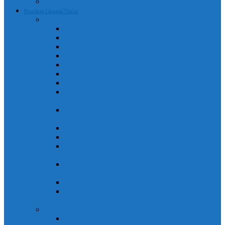
Declarații de avere și interese
Primăria Câmpia Turzii
Legislație, regulamente și strategii
Statutul Municipiului Câmpia Turzii
Regulament de organizare și funcționare
Regulament Intern
Regulament de securitate informatică
Organigrama
Strategia de dezvoltare culturală
Strategia de dezvoltare locală
Strategia Integrata de Dezvolatare Urbana 2021-2027
– RO
Reactualizare Plan de Mobilitate Urbana Durabila
2016-2027
Strategia națională anticorupție
Contractul colectiv de muncă
“Integrated Urban Development Strategy of Câmpia
Turzii Municipality 2021-2027” – EN
Strategia de Comunicare și Imagine a Municipiului
Câmpia Turzii
Planul Strategic Instituțional 2021-2024
Dispozițiile emise de Primarul Municipiului Câmpia
Turzii, cu caracter normativ
Conducere
Agenda conducerii