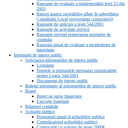
Rapoarte de evaluare a implementării legii 52 din
2003
Raport asupra societăților aflate în subordinea
Consiliului Local (guvernanta corporativă)
Rapoarte de aplicare a legii 544/2001
Rapoarte de activitate servicii
Rapoarte privind respectarea normelor de
conduita
Raportul anual de evaluare a incidentelor de
integritate
Informații de interes public
Solicitarea informațiilor de interes public
Legislație
Numele și prenumele persoanei responsabile
pentru Legea 544/2001
Documente de interes public
Buletin informativ al informațiilor de interes public
Buget
Buget pe surse financiare
Execuție bugetară
Bilanțuri contabile
Achiziții publice
Programul anual al achizițiilor publice
Centralizatorul achizițiilor publice
Contractele cu valoare de peste 5000€