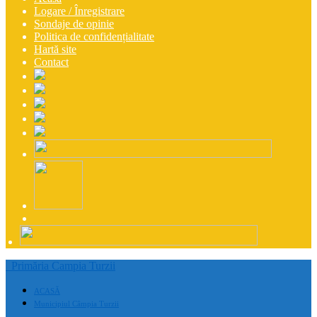
Logare / Înregistrare
Sondaje de opinie
Politica de confidențialitate
Hartă site
Contact
Primăria Campia Turzii
ACASĂ
Municipiul Câmpia Turzii