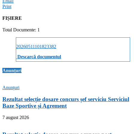
Email
Print
FIȘIERE
Total Documente: 1
20260511101823382
Descarcă documentul
Anunțuri
Anunțuri
Rezultat selecție dosare concurs șef serviciu Serviciul
Baze Sportive și Agrement
7 august 2026