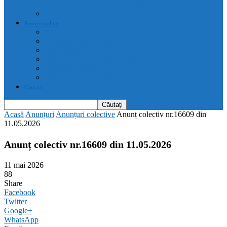
drepturi prevăzute de acte normative
Drepturile cetățenilor
Servicii online
E-servicii Primarie
Finanțări nerambursabile
Plăți on-line
Servicii on-line impozite și taxe
Programare căsătorii
Programare cărți identitate
Contact
Acasă
Anunțuri
Anunțuri colective
Anunț colectiv nr.16609 din
11.05.2026
Anunț colectiv nr.16609 din 11.05.2026
11 mai 2026
88
Share
Facebook
Twitter
Google+
WhatsApp