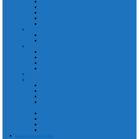
Agenda primarului
Primar
Viceprimar
Secretar
Administrator public
Aparatul de specialitate al Primarului
Direcții
Servicii
Sociețăți în subordinea Consiliului Local
Domeniul Public Câmpia Turzii
Compania de Salubritate Câmpia Turzii
Parc Industrial Campia Turzii
Societatea de Transport Public Câmpia Turzii
Anunțuri posturi scoase la concurs
Rapoarte și studii
Rapoarte de activitate ale primarului
Rapoarte ale Curții de Conturi
Rapoarte de evaluare a implementării legii 52 din 2003
Raport asupra societăților aflate în subordinea
Consiliului Local (guvernanta corporativă)
Rapoarte de aplicare a legii 544/2001
Rapoarte de activitate servicii
Rapoarte privind respectarea normelor de conduita
Raportul anual de evaluare a incidentelor de integritate
Informații de interes public