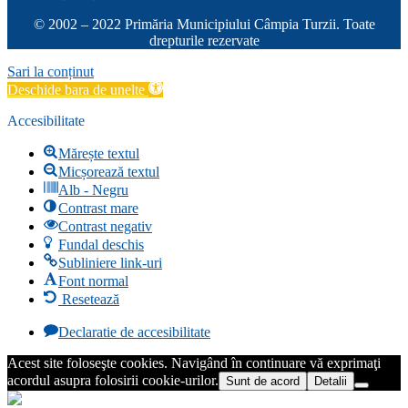
© 2002 – 2022 Primăria Municipiului Câmpia Turzii. Toate
drepturile rezervate
Sari la conținut
Deschide bara de unelte
Accesibilitate
Mărește textul
Micșorează textul
Alb - Negru
Contrast mare
Contrast negativ
Fundal deschis
Subliniere link-uri
Font normal
Resetează
Declaratie de accesibilitate
Acest site foloseşte cookies. Navigând în continuare vă exprimaţi
acordul asupra folosirii cookie-urilor.
Sunt de acord
Detalii