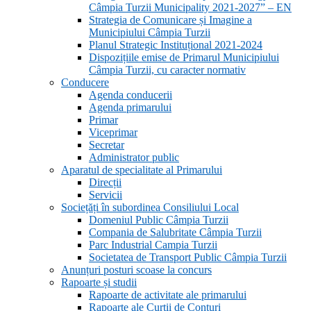
Câmpia Turzii Municipality 2021-2027” – EN
Strategia de Comunicare și Imagine a
Municipiului Câmpia Turzii
Planul Strategic Instituțional 2021-2024
Dispozițiile emise de Primarul Municipiului
Câmpia Turzii, cu caracter normativ
Conducere
Agenda conducerii
Agenda primarului
Primar
Viceprimar
Secretar
Administrator public
Aparatul de specialitate al Primarului
Direcții
Servicii
Sociețăți în subordinea Consiliului Local
Domeniul Public Câmpia Turzii
Compania de Salubritate Câmpia Turzii
Parc Industrial Campia Turzii
Societatea de Transport Public Câmpia Turzii
Anunțuri posturi scoase la concurs
Rapoarte și studii
Rapoarte de activitate ale primarului
Rapoarte ale Curții de Conturi