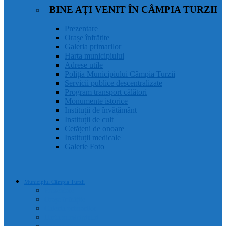
BINE AȚI VENIT ÎN CÂMPIA TURZII
Prezentare
Orașe înfrățite
Galeria primarilor
Harta municipiului
Adrese utile
Poliția Municipiului Câmpia Turzii
Servicii publice descentralizate
Program transport călători
Monumente istorice
Instituții de învățământ
Instituții de cult
Cetățeni de onoare
Instituții medicale
Galerie Foto
Municipiul Câmpia Turzii
Prezentare
Orașe înfrățite
Galeria primarilor
Harta municipiului