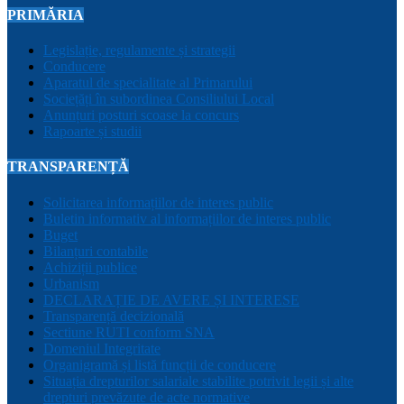
PRIMĂRIA
Legislație, regulamente și strategii
Conducere
Aparatul de specialitate al Primarului
Sociețăți în subordinea Consiliului Local
Anunțuri posturi scoase la concurs
Rapoarte și studii
TRANSPARENȚĂ
Solicitarea informațiilor de interes public
Buletin informativ al informațiilor de interes public
Buget
Bilanțuri contabile
Achiziții publice
Urbanism
DECLARAȚIE DE AVERE ȘI INTERESE
Transparență decizională
Sectiune RUTI conform SNA
Domeniul Integritate
Organigramă și listă funcții de conducere
Situația drepturilor salariale stabilite potrivit legii și alte
drepturi prevăzute de acte normative