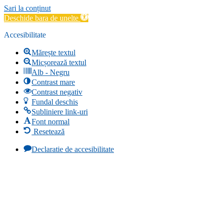
Sari la conținut
Deschide bara de unelte
Accesibilitate
Mărește textul
Micșorează textul
Alb - Negru
Contrast mare
Contrast negativ
Fundal deschis
Subliniere link-uri
Font normal
Resetează
Declaratie de accesibilitate