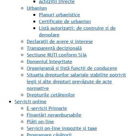
Achiziții Directe
Urbanism
Planuri urbanistice
Certificate de urbanism
Listă autorizații: de contruire și de
demolare
Declarații de avere și interese
Transparență decizională
Sectiune RUTI conform SNA
Domeniul Integritate
Organigramă și listă funcții de conducere
Situația drepturilor salariale stabilite potrivit
legii și alte drepturi prevăzute de acte
normative
Drepturile cetățenilor
Servicii online
E-servicii Primarie
Finanțări nerambursabile
Plăți on-line
Servicii on-line impozite și taxe
Programare căsătorii