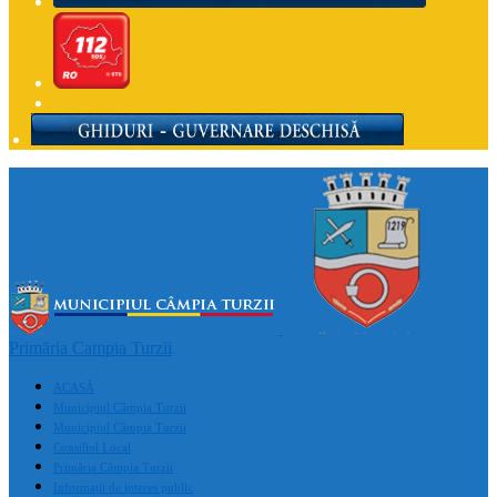
Primăria Campia Turzii
ACASĂ
Municipiul Câmpia Turzii
Municipiul Câmpia Turzii
Consiliul Local
Primăria Câmpia Turzii
Informații de interes public