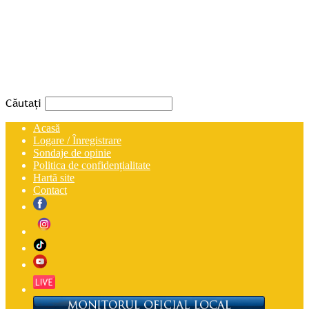
Căutați
Acasă
Logare / Înregistrare
Sondaje de opinie
Politica de confidențialitate
Hartă site
Contact