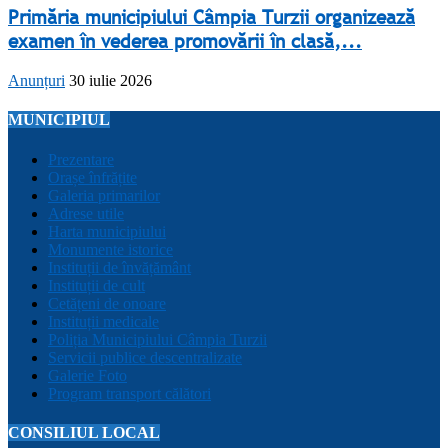
Primăria municipiului Câmpia Turzii organizează
examen în vederea promovării în clasă,...
Anunțuri
30 iulie 2026
MUNICIPIUL
Prezentare
Orașe înfrățite
Galeria primarilor
Adrese utile
Harta municipiului
Monumente istorice
Instituții de învățământ
Instituții de cult
Cetățeni de onoare
Instituții medicale
Poliția Municipiului Câmpia Turzii
Servicii publice descentralizate
Galerie Foto
Program transport călători
CONSILIUL LOCAL