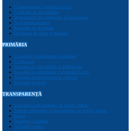
Componența Consiliului Local
Comisiile de specialitate
Regulament de organizare și funcționare
Acte administrative
Rapoarte de activitate
Declarații de avere și interese
PRIMĂRIA
Legislație, regulamente și strategii
Conducere
Aparatul de specialitate al Primarului
Sociețăți în subordinea Consiliului Local
Anunțuri posturi scoase la concurs
Rapoarte și studii
TRANSPARENȚĂ
Solicitarea informațiilor de interes public
Buletin informativ al informațiilor de interes public
Buget
Bilanțuri contabile
Achiziții publice