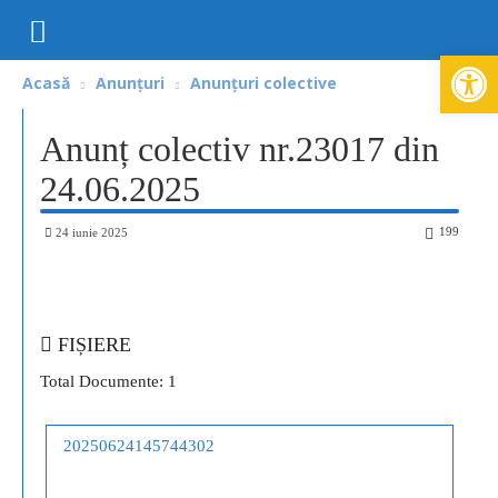
Deschide ba
Acasă
Anunțuri
Anunțuri colective
Anunț colectiv nr.23017 din
24.06.2025
199
24 iunie 2025
FIȘIERE
Total Documente: 1
20250624145744302