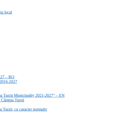
iu local
2027 – RO
a 2016-2027
ia Turzii Municipality 2021-2027” – EN
i Câmpia Turzii
 Turzii, cu caracter normativ