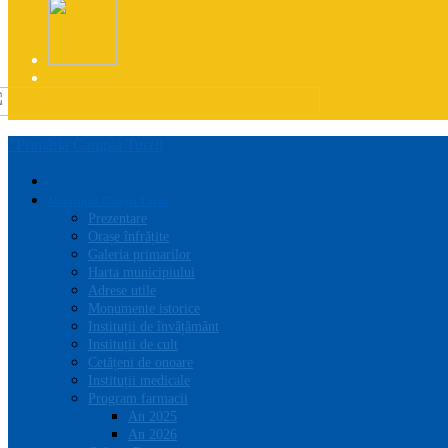
Primăria Campia Turzii
Municipiul Câmpia Turzii
Prezentare
Orașe înfrățite
Galeria primarilor
Harta municipiului
Adrese utile
Monumente istorice
Instituții de învățământ
Instituții de cult
Cetățeni de onoare
Instituții medicale
Program farmacii
An 2025
An 2026