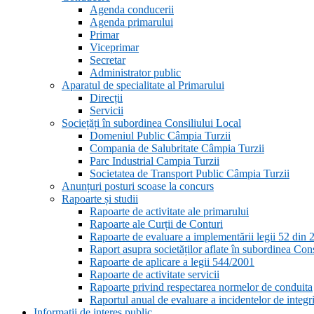
Agenda conducerii
Agenda primarului
Primar
Viceprimar
Secretar
Administrator public
Aparatul de specialitate al Primarului
Direcții
Servicii
Sociețăți în subordinea Consiliului Local
Domeniul Public Câmpia Turzii
Compania de Salubritate Câmpia Turzii
Parc Industrial Campia Turzii
Societatea de Transport Public Câmpia Turzii
Anunțuri posturi scoase la concurs
Rapoarte și studii
Rapoarte de activitate ale primarului
Rapoarte ale Curții de Conturi
Rapoarte de evaluare a implementării legii 52 din 
Raport asupra societăților aflate în subordinea Con
Rapoarte de aplicare a legii 544/2001
Rapoarte de activitate servicii
Rapoarte privind respectarea normelor de conduita
Raportul anual de evaluare a incidentelor de integri
Informații de interes public