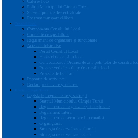
Galerie Foto
Poliția Municipiului Câmpia Turzii
Servicii publice descentralizate
Program transport călători
Consiliul Local
Componența Consiliului Local
Comisiile de specialitate
Regulament de organizare și funcționare
Acte administrative
Portal Consiliul Local
Hotărâri de consiliu local
Convocatoare / Ordinea de zi a ședințelor de consiliu loc
Procese verbale sedințe de consiliu local
Proiecte de hotărâri
Rapoarte de activitate
Declarații de avere și interese
Primăria Câmpia Turzii
Legislație, regulamente și strategii
Statutul Municipiului Câmpia Turzii
Regulament de organizare și funcționare
Regulament Intern
Regulament de securitate informatică
Organigrama
Strategia de dezvoltare culturală
Strategia de dezvoltare locală