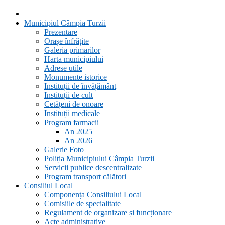
Municipiul Câmpia Turzii
Prezentare
Orașe înfrățite
Galeria primarilor
Harta municipiului
Adrese utile
Monumente istorice
Instituții de învățământ
Instituții de cult
Cetățeni de onoare
Instituții medicale
Program farmacii
An 2025
An 2026
Galerie Foto
Poliția Municipiului Câmpia Turzii
Servicii publice descentralizate
Program transport călători
Consiliul Local
Componența Consiliului Local
Comisiile de specialitate
Regulament de organizare și funcționare
Acte administrative