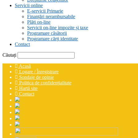
Servicii online
E-servicii Primarie
Finanțări nerambursabile
Plăți on-line
Servicii on-line impozite și taxe
Programare căsătorii
Programare cărți identitate
Contact
Căutați
Acasă
Logare / Înregistrare
Sondaje de opinie
Politica de confidențialitate
Hartă site
Contact