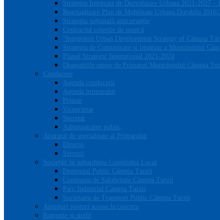
Strategia Integrata de Dezvolatare Urbana 2021-2027 –
Reactualizare Plan de Mobilitate Urbana Durabila 2016
Strategia națională anticorupție
Contractul colectiv de muncă
“Integrated Urban Development Strategy of Câmpia Tur
Strategia de Comunicare și Imagine a Municipiului Câm
Planul Strategic Instituțional 2021-2024
Dispozițiile emise de Primarul Municipiului Câmpia Turz
Conducere
Agenda conducerii
Agenda primarului
Primar
Viceprimar
Secretar
Administrator public
Aparatul de specialitate al Primarului
Direcții
Servicii
Sociețăți în subordinea Consiliului Local
Domeniul Public Câmpia Turzii
Compania de Salubritate Câmpia Turzii
Parc Industrial Campia Turzii
Societatea de Transport Public Câmpia Turzii
Anunțuri posturi scoase la concurs
Rapoarte și studii