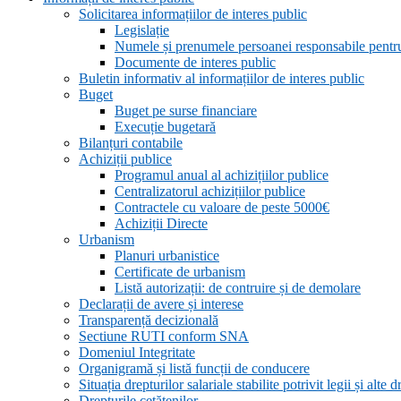
Solicitarea informațiilor de interes public
Legislație
Numele și prenumele persoanei responsabile pent
Documente de interes public
Buletin informativ al informațiilor de interes public
Buget
Buget pe surse financiare
Execuție bugetară
Bilanțuri contabile
Achiziții publice
Programul anual al achizițiilor publice
Centralizatorul achizițiilor publice
Contractele cu valoare de peste 5000€
Achiziții Directe
Urbanism
Planuri urbanistice
Certificate de urbanism
Listă autorizații: de contruire și de demolare
Declarații de avere și interese
Transparență decizională
Sectiune RUTI conform SNA
Domeniul Integritate
Organigramă și listă funcții de conducere
Situația drepturilor salariale stabilite potrivit legii și alt
Drepturile cetățenilor