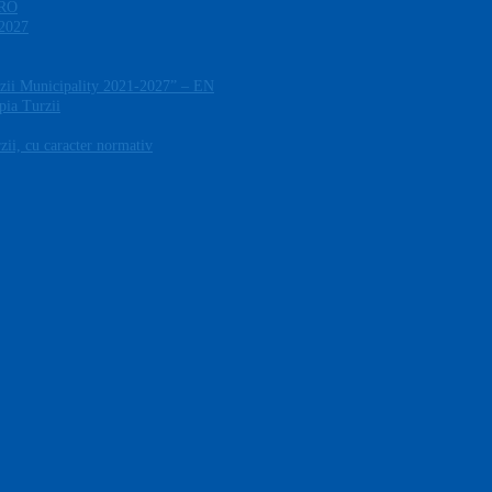
 RO
-2027
zii Municipality 2021-2027” – EN
pia Turzii
ii, cu caracter normativ