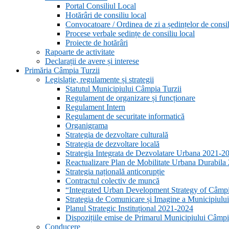
Portal Consiliul Local
Hotărâri de consiliu local
Convocatoare / Ordinea de zi a ședințelor de consil
Procese verbale sedințe de consiliu local
Proiecte de hotărâri
Rapoarte de activitate
Declarații de avere și interese
Primăria Câmpia Turzii
Legislație, regulamente și strategii
Statutul Municipiului Câmpia Turzii
Regulament de organizare și funcționare
Regulament Intern
Regulament de securitate informatică
Organigrama
Strategia de dezvoltare culturală
Strategia de dezvoltare locală
Strategia Integrata de Dezvolatare Urbana 2021-
Reactualizare Plan de Mobilitate Urbana Durabil
Strategia națională anticorupție
Contractul colectiv de muncă
“Integrated Urban Development Strategy of Câmp
Strategia de Comunicare și Imagine a Municipiulu
Planul Strategic Instituțional 2021-2024
Dispozițiile emise de Primarul Municipiului Câmpia
Conducere