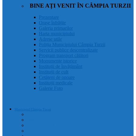
BINE AȚI VENIT ÎN CÂMPIA TURZII
Prezentare
Orașe înfrățite
Galeria primarilor
Harta municipiului
Adrese utile
Poliția Municipiului Câmpia Turzii
Servicii publice descentralizate
Program transport călători
Monumente istorice
Instituții de învățământ
Instituții de cult
Cetățeni de onoare
Instituții medicale
Galerie Foto
Municipiul Câmpia Turzii
Prezentare
Orașe înfrățite
Galeria primarilor
Harta municipiului