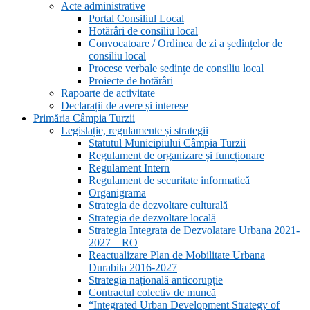
Acte administrative
Portal Consiliul Local
Hotărâri de consiliu local
Convocatoare / Ordinea de zi a ședințelor de
consiliu local
Procese verbale sedințe de consiliu local
Proiecte de hotărâri
Rapoarte de activitate
Declarații de avere și interese
Primăria Câmpia Turzii
Legislație, regulamente și strategii
Statutul Municipiului Câmpia Turzii
Regulament de organizare și funcționare
Regulament Intern
Regulament de securitate informatică
Organigrama
Strategia de dezvoltare culturală
Strategia de dezvoltare locală
Strategia Integrata de Dezvolatare Urbana 2021-
2027 – RO
Reactualizare Plan de Mobilitate Urbana
Durabila 2016-2027
Strategia națională anticorupție
Contractul colectiv de muncă
“Integrated Urban Development Strategy of