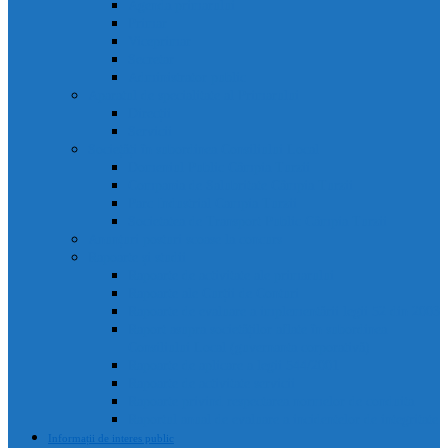
Agenda primarului
Primar
Viceprimar
Secretar
Administrator public
Aparatul de specialitate al Primarului
Direcții
Servicii
Sociețăți în subordinea Consiliului Local
Domeniul Public Câmpia Turzii
Compania de Salubritate Câmpia Turzii
Parc Industrial Campia Turzii
Societatea de Transport Public Câmpia Turzii
Anunțuri posturi scoase la concurs
Rapoarte și studii
Rapoarte de activitate ale primarului
Rapoarte ale Curții de Conturi
Rapoarte de evaluare a implementării legii 52 din 2003
Raport asupra societăților aflate în subordinea
Consiliului Local (guvernanta corporativă)
Rapoarte de aplicare a legii 544/2001
Rapoarte de activitate servicii
Rapoarte privind respectarea normelor de conduita
Raportul anual de evaluare a incidentelor de integritate
Informații de interes public