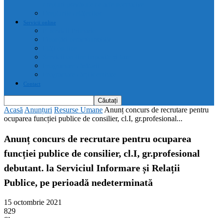
drepturi prevăzute de acte normative
Drepturile cetățenilor
Servicii online
E-servicii Primarie
Finanțări nerambursabile
Plăți on-line
Servicii on-line impozite și taxe
Programare căsătorii
Programare cărți identitate
Contact
Acasă
Anunțuri
Resurse Umane
Anunț concurs de recrutare pentru
ocuparea funcției publice de consilier, cl.I, gr.profesional...
Anunț concurs de recrutare pentru ocuparea
funcției publice de consilier, cl.I, gr.profesional
debutant. la Serviciul Informare și Relații
Publice, pe perioadă nedeterminată
15 octombrie 2021
829