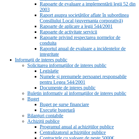
Rapoarte de evaluare a implementării legii 52 din
2003
Raport asupra societăților aflate în subordinea
Consiliului Local (guvernanta corporativă)
Rapoarte de aplicare a legii 544/2001
Rapoarte de activitate servicii
Rapoarte privind respectarea normelor de
conduita
Raportul anual de evaluare a incidentelor de
integritate
Informații de interes public
Solicitarea informațiilor de interes public
Legislație
Numele și prenumele persoanei responsabile
pentru Legea 544/2001
Documente de interes public
Buletin informativ al informațiilor de interes public
Buget
Buget pe surse financiare
Execuție bugetară
Bilanțuri contabile
Achiziții publice
Programul anual al achizițiilor publice
Centralizatorul achizițiilor publice
Contractele cu valoare de peste 5000€