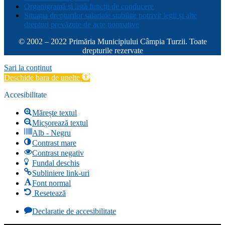
Organigramă și listă funcții de conducere
Situația drepturilor salariale stabilite potrivit legii și alte
drepturi prevăzute de acte normative
© 2002 – 2022 Primăria Municipiului Câmpia Turzii. Toate
drepturile rezervate
Sari la conținut
Deschide bara de unelte
Accesibilitate
Mărește textul
Micșorează textul
Alb - Negru
Contrast mare
Contrast negativ
Fundal deschis
Subliniere link-uri
Font normal
Resetează
Declaratie de accesibilitate