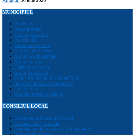
Anunțuri
30 iulie 2026
MUNICIPIUL
Prezentare
Orașe înfrățite
Galeria primarilor
Adrese utile
Harta municipiului
Monumente istorice
Instituții de învățământ
Instituții de cult
Cetățeni de onoare
Instituții medicale
Poliția Municipiului Câmpia Turzii
Servicii publice descentralizate
Galerie Foto
Program transport călători
CONSILIUL LOCAL
Componența Consiliului Local
Comisiile de specialitate
Regulament de organizare și funcționare
Acte administrative