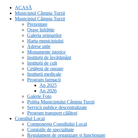
ACASĂ
Municipiul Câmpia Turzii
Municipiul Câmpia Turzii
Prezentare
Orașe înfrățite
Galeria primarilor
Harta municipiului
Adrese utile
Monumente istorice
Instituții de învățământ
Instituții de cult
Cetățeni de onoare
Instituții medicale
Program farmacii
An 2025
An 2026
Galerie Foto
Poliția Municipiului Câmpia Turzii
Servicii publice descentralizate
Program transport călători
Consiliul Local
Componența Consiliului Local
Comisiile de specialitate
Regulament de organizare și funcționare