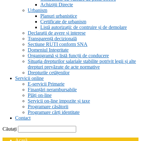
Achiziții Directe
Urbanism
Planuri urbanistice
Certificate de urbanism
Listă autorizații: de contruire și de demolare
Declarații de avere și interese
Transparență decizională
Sectiune RUTI conform SNA
Domeniul Integritate
Organigramă și listă funcții de conducere
Situația drepturilor salariale stabilite potrivit legii și alte
drepturi prevăzute de acte normative
Drepturile cetățenilor
Servicii online
E-servicii Primarie
Finanțări nerambursabile
Plăți on-line
Servicii on-line impozite și taxe
Programare căsătorii
Programare cărți identitate
Contact
Căutați
Acasă