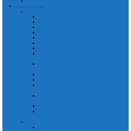
Declarații de avere și interese
Primăria Câmpia Turzii
Legislație, regulamente și strategii
Statutul Municipiului Câmpia Turzii
Regulament de organizare și funcționare
Regulament Intern
Regulament de securitate informatică
Organigrama
Strategia de dezvoltare culturală
Strategia de dezvoltare locală
Strategia Integrata de Dezvolatare Urbana 2021-2027
– RO
Reactualizare Plan de Mobilitate Urbana Durabila
2016-2027
Strategia națională anticorupție
Contractul colectiv de muncă
“Integrated Urban Development Strategy of Câmpia
Turzii Municipality 2021-2027” – EN
Strategia de Comunicare și Imagine a Municipiului
Câmpia Turzii
Planul Strategic Instituțional 2021-2024
Dispozițiile emise de Primarul Municipiului Câmpia
Turzii, cu caracter normativ
Conducere
Agenda conducerii