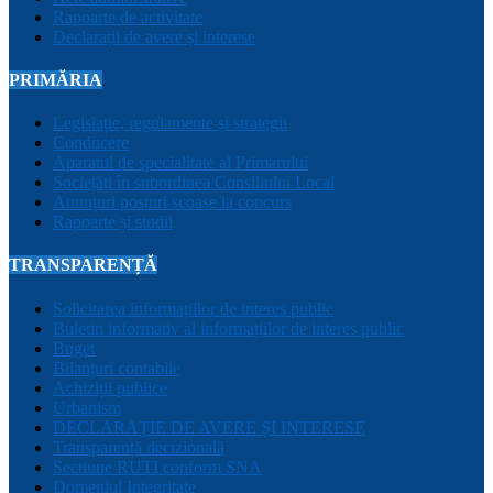
Rapoarte de activitate
Declarații de avere și interese
PRIMĂRIA
Legislație, regulamente și strategii
Conducere
Aparatul de specialitate al Primarului
Sociețăți în subordinea Consiliului Local
Anunțuri posturi scoase la concurs
Rapoarte și studii
TRANSPARENȚĂ
Solicitarea informațiilor de interes public
Buletin informativ al informațiilor de interes public
Buget
Bilanțuri contabile
Achiziții publice
Urbanism
DECLARAȚIE DE AVERE ȘI INTERESE
Transparență decizională
Sectiune RUTI conform SNA
Domeniul Integritate