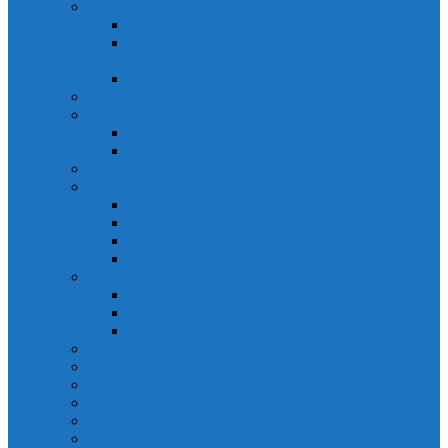
Solicitarea informațiilor de interes public
Legislație
Numele și prenumele persoanei responsabile pentru
Legea 544/2001
Documente de interes public
Buletin informativ al informațiilor de interes public
Buget
Buget pe surse financiare
Execuție bugetară
Bilanțuri contabile
Achiziții publice
Programul anual al achizițiilor publice
Centralizatorul achizițiilor publice
Contractele cu valoare de peste 5000€
Achiziții Directe
Urbanism
Planuri urbanistice
Certificate de urbanism
Listă autorizații: de contruire și de demolare
Declarații de avere și interese
Transparență decizională
Sectiune RUTI conform SNA
Domeniul Integritate
Organigramă și listă funcții de conducere
Situația drepturilor salariale stabilite potrivit legii și alte