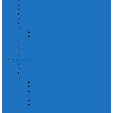
Adrese utile
Monumente istorice
Instituții de învățământ
Instituții de cult
Cetățeni de onoare
Instituții medicale
Program farmacii
An 2025
An 2026
Galerie Foto
Poliția Municipiului Câmpia Turzii
Servicii publice descentralizate
Program transport călători
Consiliul Local
Componența Consiliului Local
Comisiile de specialitate
Regulament de organizare și funcționare
Acte administrative
Portal Consiliul Local
Hotărâri de consiliu local
Convocatoare / Ordinea de zi a ședințelor de consiliu
local
Procese verbale sedințe de consiliu local
Proiecte de hotărâri
Rapoarte de activitate