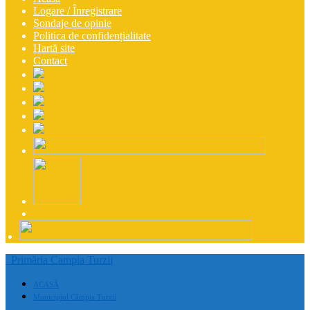
Logare / Înregistrare
Sondaje de opinie
Politica de confidențialitate
Hartă site
Contact
Primăria Campia Turzii
ACASĂ
Municipiul Câmpia Turzii