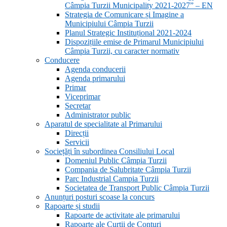
Câmpia Turzii Municipality 2021-2027” – EN
Strategia de Comunicare și Imagine a
Municipiului Câmpia Turzii
Planul Strategic Instituțional 2021-2024
Dispozițiile emise de Primarul Municipiului
Câmpia Turzii, cu caracter normativ
Conducere
Agenda conducerii
Agenda primarului
Primar
Viceprimar
Secretar
Administrator public
Aparatul de specialitate al Primarului
Direcții
Servicii
Sociețăți în subordinea Consiliului Local
Domeniul Public Câmpia Turzii
Compania de Salubritate Câmpia Turzii
Parc Industrial Campia Turzii
Societatea de Transport Public Câmpia Turzii
Anunțuri posturi scoase la concurs
Rapoarte și studii
Rapoarte de activitate ale primarului
Rapoarte ale Curții de Conturi