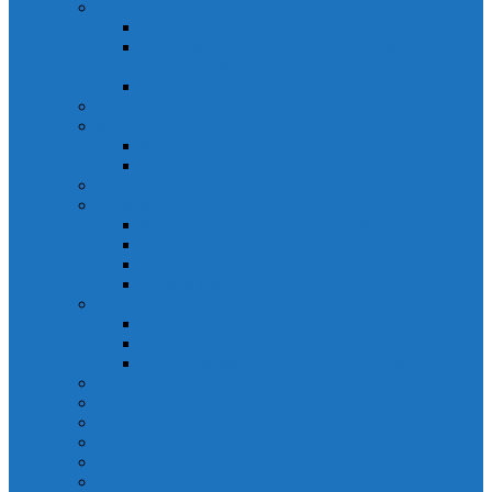
Solicitarea informațiilor de interes public
Legislație
Numele și prenumele persoanei responsabile pentru
Legea 544/2001
Documente de interes public
Buletin informativ al informațiilor de interes public
Buget
Buget pe surse financiare
Execuție bugetară
Bilanțuri contabile
Achiziții publice
Programul anual al achizițiilor publice
Centralizatorul achizițiilor publice
Contractele cu valoare de peste 5000€
Achiziții Directe
Urbanism
Planuri urbanistice
Certificate de urbanism
Listă autorizații: de contruire și de demolare
Declarații de avere și interese
Transparență decizională
Sectiune RUTI conform SNA
Domeniul Integritate
Organigramă și listă funcții de conducere
Situația drepturilor salariale stabilite potrivit legii și alte