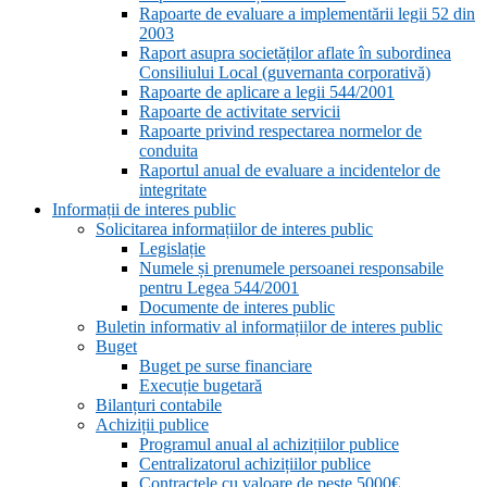
Rapoarte de evaluare a implementării legii 52 din
2003
Raport asupra societăților aflate în subordinea
Consiliului Local (guvernanta corporativă)
Rapoarte de aplicare a legii 544/2001
Rapoarte de activitate servicii
Rapoarte privind respectarea normelor de
conduita
Raportul anual de evaluare a incidentelor de
integritate
Informații de interes public
Solicitarea informațiilor de interes public
Legislație
Numele și prenumele persoanei responsabile
pentru Legea 544/2001
Documente de interes public
Buletin informativ al informațiilor de interes public
Buget
Buget pe surse financiare
Execuție bugetară
Bilanțuri contabile
Achiziții publice
Programul anual al achizițiilor publice
Centralizatorul achizițiilor publice
Contractele cu valoare de peste 5000€