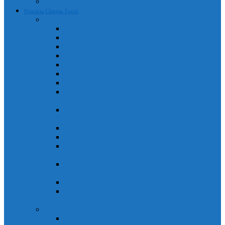
Declarații de avere și interese
Primăria Câmpia Turzii
Legislație, regulamente și strategii
Statutul Municipiului Câmpia Turzii
Regulament de organizare și funcționare
Regulament Intern
Regulament de securitate informatică
Organigrama
Strategia de dezvoltare culturală
Strategia de dezvoltare locală
Strategia Integrata de Dezvolatare Urbana 2021-2027
– RO
Reactualizare Plan de Mobilitate Urbana Durabila
2016-2027
Strategia națională anticorupție
Contractul colectiv de muncă
“Integrated Urban Development Strategy of Câmpia
Turzii Municipality 2021-2027” – EN
Strategia de Comunicare și Imagine a Municipiului
Câmpia Turzii
Planul Strategic Instituțional 2021-2024
Dispozițiile emise de Primarul Municipiului Câmpia
Turzii, cu caracter normativ
Conducere
Agenda conducerii