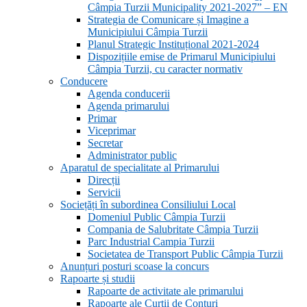
Câmpia Turzii Municipality 2021-2027” – EN
Strategia de Comunicare și Imagine a
Municipiului Câmpia Turzii
Planul Strategic Instituțional 2021-2024
Dispozițiile emise de Primarul Municipiului
Câmpia Turzii, cu caracter normativ
Conducere
Agenda conducerii
Agenda primarului
Primar
Viceprimar
Secretar
Administrator public
Aparatul de specialitate al Primarului
Direcții
Servicii
Sociețăți în subordinea Consiliului Local
Domeniul Public Câmpia Turzii
Compania de Salubritate Câmpia Turzii
Parc Industrial Campia Turzii
Societatea de Transport Public Câmpia Turzii
Anunțuri posturi scoase la concurs
Rapoarte și studii
Rapoarte de activitate ale primarului
Rapoarte ale Curții de Conturi