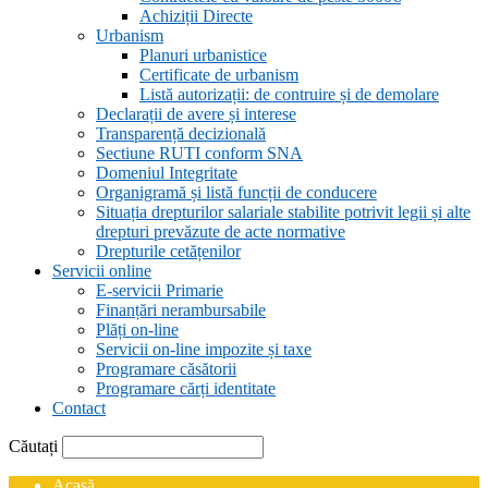
Achiziții Directe
Urbanism
Planuri urbanistice
Certificate de urbanism
Listă autorizații: de contruire și de demolare
Declarații de avere și interese
Transparență decizională
Sectiune RUTI conform SNA
Domeniul Integritate
Organigramă și listă funcții de conducere
Situația drepturilor salariale stabilite potrivit legii și alte
drepturi prevăzute de acte normative
Drepturile cetățenilor
Servicii online
E-servicii Primarie
Finanțări nerambursabile
Plăți on-line
Servicii on-line impozite și taxe
Programare căsătorii
Programare cărți identitate
Contact
Căutați
Acasă