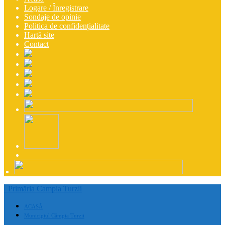
Logare / Înregistrare
Sondaje de opinie
Politica de confidențialitate
Hartă site
Contact
Primăria Campia Turzii
ACASĂ
Municipiul Câmpia Turzii