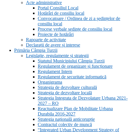
Acte administrative
Portal Consiliul Local
Hotărâri de consiliu local
Convocatoare / Ordinea de zi a ședințelor de
consiliu local
Procese verbale sedințe de consiliu local
Proiecte de hotărâri
Rapoarte de activitate
Declarații de avere și interese
Primăria Câmpia Turzii
Legislație, regulamente și strategii
Statutul Municipiului Câmpia Turzii
Regulament de organizare și funcționare
Regulament Intern
Regulament de securitate informatică
Organigrama
Strategia de dezvoltare culturală
Strategia de dezvoltare locală
Strategia Integrata de Dezvolatare Urbana 2021-
2027 – RO
Reactualizare Plan de Mobilitate Urbana
Durabila 2016-2027
Strategia națională anticorupție
Contractul colectiv de muncă
“Integrated Urban Development Strategy of