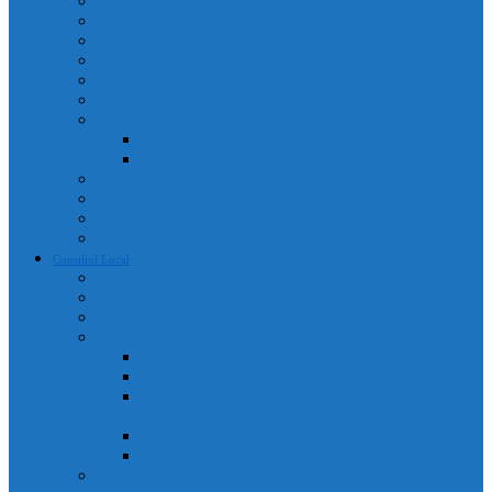
Adrese utile
Monumente istorice
Instituții de învățământ
Instituții de cult
Cetățeni de onoare
Instituții medicale
Program farmacii
An 2025
An 2026
Galerie Foto
Poliția Municipiului Câmpia Turzii
Servicii publice descentralizate
Program transport călători
Consiliul Local
Componența Consiliului Local
Comisiile de specialitate
Regulament de organizare și funcționare
Acte administrative
Portal Consiliul Local
Hotărâri de consiliu local
Convocatoare / Ordinea de zi a ședințelor de consiliu
local
Procese verbale sedințe de consiliu local
Proiecte de hotărâri
Rapoarte de activitate