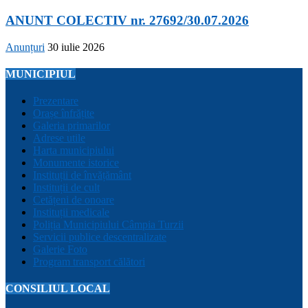
ANUNT COLECTIV nr. 27692/30.07.2026
Anunțuri
30 iulie 2026
MUNICIPIUL
Prezentare
Orașe înfrățite
Galeria primarilor
Adrese utile
Harta municipiului
Monumente istorice
Instituții de învățământ
Instituții de cult
Cetățeni de onoare
Instituții medicale
Poliția Municipiului Câmpia Turzii
Servicii publice descentralizate
Galerie Foto
Program transport călători
CONSILIUL LOCAL