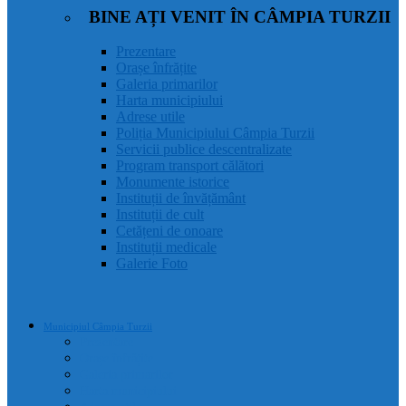
BINE AȚI VENIT ÎN CÂMPIA TURZII
Prezentare
Orașe înfrățite
Galeria primarilor
Harta municipiului
Adrese utile
Poliția Municipiului Câmpia Turzii
Servicii publice descentralizate
Program transport călători
Monumente istorice
Instituții de învățământ
Instituții de cult
Cetățeni de onoare
Instituții medicale
Galerie Foto
Municipiul Câmpia Turzii
Prezentare
Orașe înfrățite
Galeria primarilor
Harta municipiului