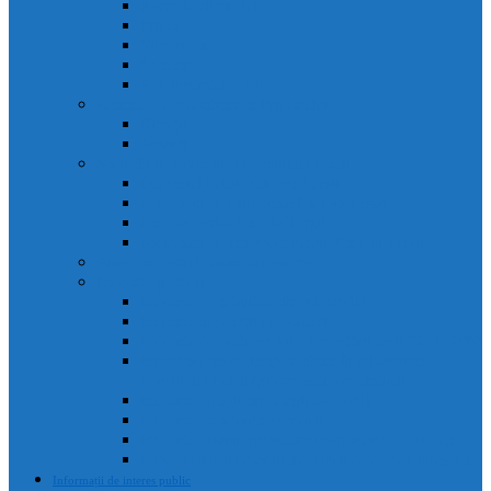
Agenda primarului
Primar
Viceprimar
Secretar
Administrator public
Aparatul de specialitate al Primarului
Direcții
Servicii
Sociețăți în subordinea Consiliului Local
Domeniul Public Câmpia Turzii
Compania de Salubritate Câmpia Turzii
Parc Industrial Campia Turzii
Societatea de Transport Public Câmpia Turzii
Anunțuri posturi scoase la concurs
Rapoarte și studii
Rapoarte de activitate ale primarului
Rapoarte ale Curții de Conturi
Rapoarte de evaluare a implementării legii 52 din 2003
Raport asupra societăților aflate în subordinea
Consiliului Local (guvernanta corporativă)
Rapoarte de aplicare a legii 544/2001
Rapoarte de activitate servicii
Rapoarte privind respectarea normelor de conduita
Raportul anual de evaluare a incidentelor de integritate
Informații de interes public