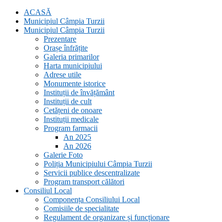
ACASĂ
Municipiul Câmpia Turzii
Municipiul Câmpia Turzii
Prezentare
Orașe înfrățite
Galeria primarilor
Harta municipiului
Adrese utile
Monumente istorice
Instituții de învățământ
Instituții de cult
Cetățeni de onoare
Instituții medicale
Program farmacii
An 2025
An 2026
Galerie Foto
Poliția Municipiului Câmpia Turzii
Servicii publice descentralizate
Program transport călători
Consiliul Local
Componența Consiliului Local
Comisiile de specialitate
Regulament de organizare și funcționare