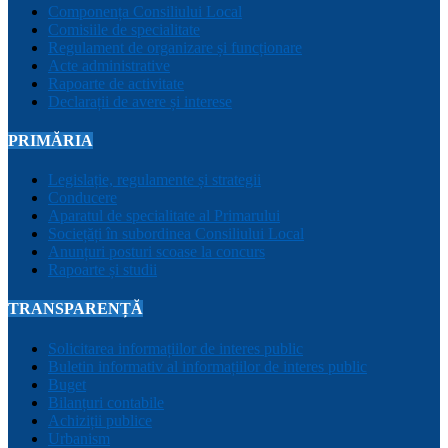
Componența Consiliului Local
Comisiile de specialitate
Regulament de organizare și funcționare
Acte administrative
Rapoarte de activitate
Declarații de avere și interese
PRIMĂRIA
Legislație, regulamente și strategii
Conducere
Aparatul de specialitate al Primarului
Sociețăți în subordinea Consiliului Local
Anunțuri posturi scoase la concurs
Rapoarte și studii
TRANSPARENȚĂ
Solicitarea informațiilor de interes public
Buletin informativ al informațiilor de interes public
Buget
Bilanțuri contabile
Achiziții publice
Urbanism