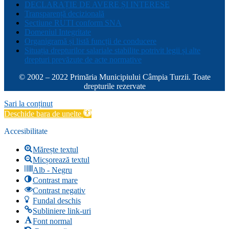
DECLARAȚIE DE AVERE ȘI INTERESE
Transparență decizională
Sectiune RUTI conform SNA
Domeniul Integritate
Organigramă și listă funcții de conducere
Situația drepturilor salariale stabilite potrivit legii și alte
drepturi prevăzute de acte normative
© 2002 – 2022 Primăria Municipiului Câmpia Turzii. Toate
drepturile rezervate
Sari la conținut
Deschide bara de unelte
Accesibilitate
Mărește textul
Micșorează textul
Alb - Negru
Contrast mare
Contrast negativ
Fundal deschis
Subliniere link-uri
Font normal