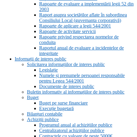
Rapoarte de evaluare a implementării legii 52 din
2003
Raport asupra societăților aflate în subordinea
Consiliului Local (guvernanta corporativă)
Rapoarte de aplicare a legii 544/2001
Rapoarte de activitate servicii
Rapoarte privind respectarea normelor de
conduita
Raportul anual de evaluare a incidentelor de
integritate
Informații de interes public
Solicitarea informațiilor de interes public
Legislație
Numele și prenumele persoanei responsabile
pentru Legea 544/2001
Documente de interes public
Buletin informativ al informațiilor de interes public
Buget
Buget pe surse financiare
Execuție bugetară
Bilanțuri contabile
Achiziții publice
Programul anual al achizițiilor publice
Centralizatorul achizițiilor publice
Contractele cu valoare de peste 5000€