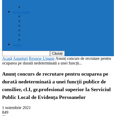
drepturi prevăzute de acte normative
Drepturile cetățenilor
Servicii online
E-servicii Primarie
Finanțări nerambursabile
Plăți on-line
Servicii on-line impozite și taxe
Programare căsătorii
Programare cărți identitate
Contact
Acasă
Anunțuri
Resurse Umane
Anunț concurs de recrutare pentru
ocuparea pe durată nedeterminată a unei funcții...
Anunț concurs de recrutare pentru ocuparea pe
durată nedeterminată a unei funcții publice de
consilier, cl.I, gr.profesional superior la Serviciul
Public Local de Evidența Persoanelor
1 noiembrie 2021
849