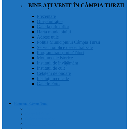
BINE AȚI VENIT ÎN CÂMPIA TURZII
Prezentare
Orașe înfrățite
Galeria primarilor
Harta municipiului
Adrese utile
Poliția Municipiului Câmpia Turzii
Servicii publice descentralizate
Program transport călători
Monumente istorice
Instituții de învățământ
Instituții de cult
Cetățeni de onoare
Instituții medicale
Galerie Foto
Municipiul Câmpia Turzii
Prezentare
Orașe înfrățite
Galeria primarilor
Harta municipiului