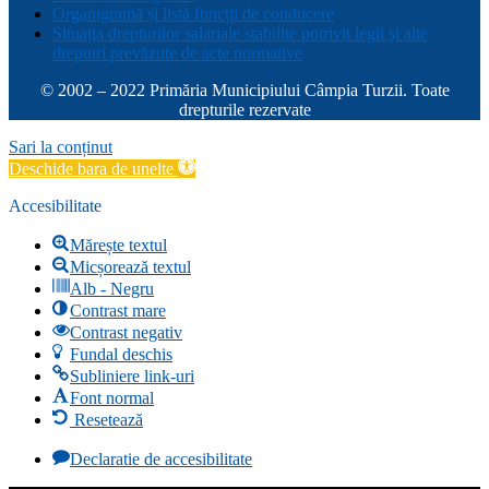
Organigramă și listă funcții de conducere
Situația drepturilor salariale stabilite potrivit legii și alte
drepturi prevăzute de acte normative
© 2002 – 2022 Primăria Municipiului Câmpia Turzii. Toate
drepturile rezervate
Sari la conținut
Deschide bara de unelte
Accesibilitate
Mărește textul
Micșorează textul
Alb - Negru
Contrast mare
Contrast negativ
Fundal deschis
Subliniere link-uri
Font normal
Resetează
Declaratie de accesibilitate