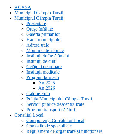
ACASĂ
Municipiul Câmpia Turzii
Municipiul Câmpia Turzii
Prezentare
Orașe înfrățite
Galeria primarilor
Harta municipiului
Adrese utile
Monumente istorice
Instituții de învățământ
Instituții de cult
Cetățeni de onoare
Instituții medicale
Program farmacii
An 2025
An 2026
Galerie Foto
Poliția Municipiului Câmpia Turzii
Servicii publice descentralizate
Program transport călători
Consiliul Local
Componența Consiliului Local
Comisiile de specialitate
Regulament de organizare și funcționare