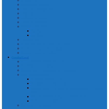
Adrese utile
Monumente istorice
Instituții de învățământ
Instituții de cult
Cetățeni de onoare
Instituții medicale
Program farmacii
An 2025
An 2026
Galerie Foto
Poliția Municipiului Câmpia Turzii
Servicii publice descentralizate
Program transport călători
Consiliul Local
Componența Consiliului Local
Comisiile de specialitate
Regulament de organizare și funcționare
Acte administrative
Portal Consiliul Local
Hotărâri de consiliu local
Convocatoare / Ordinea de zi a ședințelor de consiliu
local
Procese verbale sedințe de consiliu local
Proiecte de hotărâri
Rapoarte de activitate