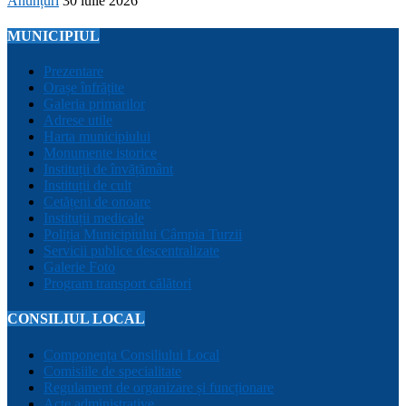
Anunțuri
30 iulie 2026
MUNICIPIUL
Prezentare
Orașe înfrățite
Galeria primarilor
Adrese utile
Harta municipiului
Monumente istorice
Instituții de învățământ
Instituții de cult
Cetățeni de onoare
Instituții medicale
Poliția Municipiului Câmpia Turzii
Servicii publice descentralizate
Galerie Foto
Program transport călători
CONSILIUL LOCAL
Componența Consiliului Local
Comisiile de specialitate
Regulament de organizare și funcționare
Acte administrative