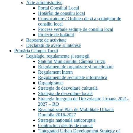
Acte administrative
Portal Consiliul Local
Hotărâri de consiliu local
Convocatoare / Ordinea de zi a ședințelor de
consiliu local
Procese verbale sedințe de consiliu local
Proiecte de hotărâri
Rapoarte de activitate
Declarații de avere și interese
Primăria Câmpia Turzii
Legislație, regulamente și strategii
Statutul Municipiului Câmpia Turzii
Regulament de organizare și funcționare
Regulament Intern
Regulament de securitate informatică
Organigrama
Strategia de dezvoltare culturală
Strategia de dezvoltare locală
Strategia Integrata de Dezvolatare Urbana 2021-
2027 – RO
Reactualizare Plan de Mobilitate Urbana
Durabila 2016-2027
Strategia națională anticorupție
Contractul colectiv de muncă
“Integrated Urban Development Strategy of