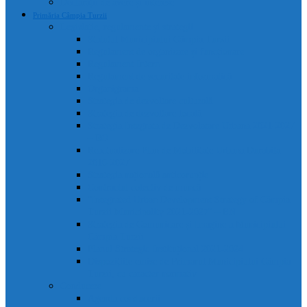
Declarații de avere și interese
Primăria Câmpia Turzii
Legislație, regulamente și strategii
Statutul Municipiului Câmpia Turzii
Regulament de organizare și funcționare
Regulament Intern
Regulament de securitate informatică
Organigrama
Strategia de dezvoltare culturală
Strategia de dezvoltare locală
Strategia Integrata de Dezvolatare Urbana 2021-2027
– RO
Reactualizare Plan de Mobilitate Urbana Durabila
2016-2027
Strategia națională anticorupție
Contractul colectiv de muncă
“Integrated Urban Development Strategy of Câmpia
Turzii Municipality 2021-2027” – EN
Strategia de Comunicare și Imagine a Municipiului
Câmpia Turzii
Planul Strategic Instituțional 2021-2024
Dispozițiile emise de Primarul Municipiului Câmpia
Turzii, cu caracter normativ
Conducere
Agenda conducerii