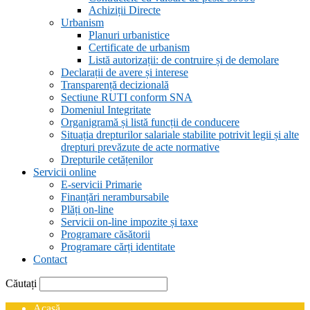
Achiziții Directe
Urbanism
Planuri urbanistice
Certificate de urbanism
Listă autorizații: de contruire și de demolare
Declarații de avere și interese
Transparență decizională
Sectiune RUTI conform SNA
Domeniul Integritate
Organigramă și listă funcții de conducere
Situația drepturilor salariale stabilite potrivit legii și alte
drepturi prevăzute de acte normative
Drepturile cetățenilor
Servicii online
E-servicii Primarie
Finanțări nerambursabile
Plăți on-line
Servicii on-line impozite și taxe
Programare căsătorii
Programare cărți identitate
Contact
Căutați
Acasă