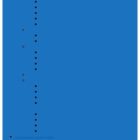
Agenda primarului
Primar
Viceprimar
Secretar
Administrator public
Aparatul de specialitate al Primarului
Direcții
Servicii
Sociețăți în subordinea Consiliului Local
Domeniul Public Câmpia Turzii
Compania de Salubritate Câmpia Turzii
Parc Industrial Campia Turzii
Societatea de Transport Public Câmpia Turzii
Anunțuri posturi scoase la concurs
Rapoarte și studii
Rapoarte de activitate ale primarului
Rapoarte ale Curții de Conturi
Rapoarte de evaluare a implementării legii 52 din 2003
Raport asupra societăților aflate în subordinea
Consiliului Local (guvernanta corporativă)
Rapoarte de aplicare a legii 544/2001
Rapoarte de activitate servicii
Rapoarte privind respectarea normelor de conduita
Raportul anual de evaluare a incidentelor de integritate
Informații de interes public