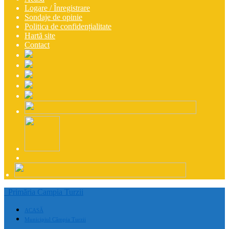
Logare / Înregistrare
Sondaje de opinie
Politica de confidențialitate
Hartă site
Contact
Primăria Campia Turzii
ACASĂ
Municipiul Câmpia Turzii