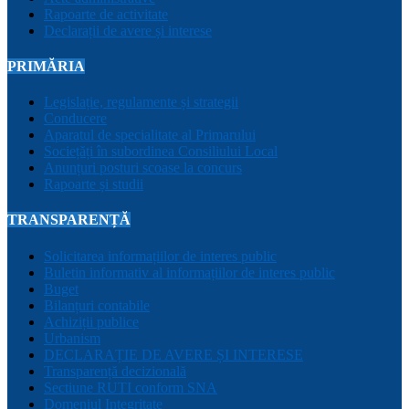
Rapoarte de activitate
Declarații de avere și interese
PRIMĂRIA
Legislație, regulamente și strategii
Conducere
Aparatul de specialitate al Primarului
Sociețăți în subordinea Consiliului Local
Anunțuri posturi scoase la concurs
Rapoarte și studii
TRANSPARENȚĂ
Solicitarea informațiilor de interes public
Buletin informativ al informațiilor de interes public
Buget
Bilanțuri contabile
Achiziții publice
Urbanism
DECLARAȚIE DE AVERE ȘI INTERESE
Transparență decizională
Sectiune RUTI conform SNA
Domeniul Integritate