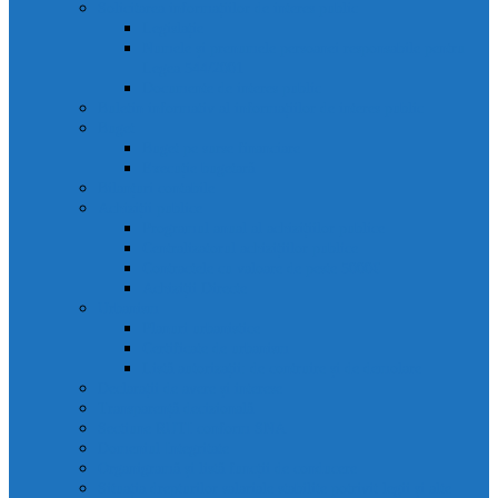
Solicitarea informațiilor de interes public
Legislație
Numele și prenumele persoanei responsabile pentru
Legea 544/2001
Documente de interes public
Buletin informativ al informațiilor de interes public
Buget
Buget pe surse financiare
Execuție bugetară
Bilanțuri contabile
Achiziții publice
Programul anual al achizițiilor publice
Centralizatorul achizițiilor publice
Contractele cu valoare de peste 5000€
Achiziții Directe
Urbanism
Planuri urbanistice
Certificate de urbanism
Listă autorizații: de contruire și de demolare
Declarații de avere și interese
Transparență decizională
Sectiune RUTI conform SNA
Domeniul Integritate
Organigramă și listă funcții de conducere
Situația drepturilor salariale stabilite potrivit legii și alte