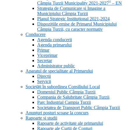
Câmpia Turzii Municipality 2021-2027” – EN
Strategia de Comunicare și Imagine a
Municipiului Câmpia Turzii
Planul Strategic Instituțional 2021-2024
Dispozițiile emise de Primarul Municipiului
Câmpia Turzii, cu caracter normativ
Conducere
Agenda conducerii
Agenda primarului
Primar
Viceprimar
Secretar
Administrator public
Aparatul de specialitate al Primarului
Direcții
Servicii
Sociețăți în subordinea Consiliului Local
Domeniul Public Câmpia Turzii
Compania de Salubritate Câmpia Turzii
Parc Industrial Campia Turzii
Societatea de Transport Public Câmpia Turzii
Anunțuri posturi scoase la concurs
Rapoarte și studii
Rapoarte de activitate ale primarului
Rapoarte ale Curții de Conturi