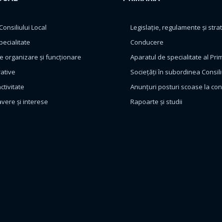
nsiliului Local
Legislație, regulamente și strat
pecialitate
Conducere
 organizare și funcționare
Aparatul de specialitate al Pri
rative
Sociețăți în subordinea Consili
ctivitate
Anunțuri posturi scoase la co
avere și interese
Rapoarte și studii