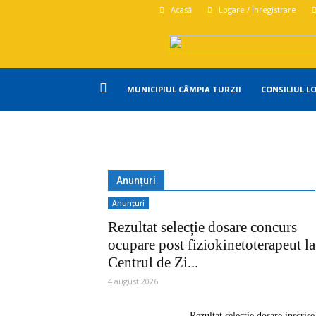
Acasă
Logare / Înregistrare
Primăria
MUNICIPIUL CÂMPIA TURZII
CONSILIUL L
Campia
Turzii
Anunțuri
Anunțuri
Rezultat selecție dosare concurs
ocupare post fiziokinetoterapeut la
Centrul de Zi...
4 august 2026
Rezultat selectie dosare inscrise