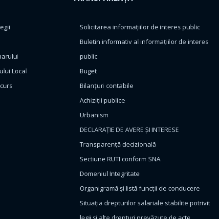
egii
Solicitarea informațiilor de interes public
Buletin informativ al informațiilor de interes
marului
public
ului Local
Buget
ncurs
Bilanțuri contabile
Achiziții publice
Urbanism
DECLARAȚIE DE AVERE ȘI INTERESE
Transparență decizională
Sectiune RUTI conform SNA
Domeniul Integritate
Organigramă și listă funcții de conducere
Situația drepturilor salariale stabilite potrivit
legii și alte drepturi prevăzute de acte