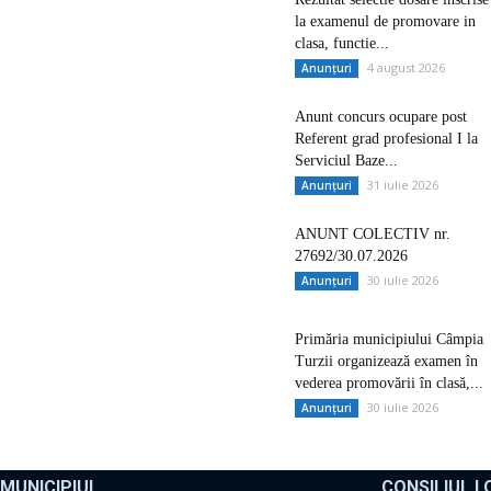
la examenul de promovare in
clasa, functie...
4 august 2026
Anunțuri
Anunt concurs ocupare post
Referent grad profesional I la
Serviciul Baze...
31 iulie 2026
Anunțuri
ANUNT COLECTIV nr.
27692/30.07.2026
30 iulie 2026
Anunțuri
Primăria municipiului Câmpia
Turzii organizează examen în
vederea promovării în clasă,...
30 iulie 2026
Anunțuri
MUNICIPIUL
CONSILIUL L