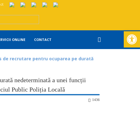
ct
Deschide ba
ERVICII ONLINE
CONTACT
s de recrutare pentru ocuparea pe durată
urată nedeterminată a unei funcții
viciul Public Poliția Locală
1436