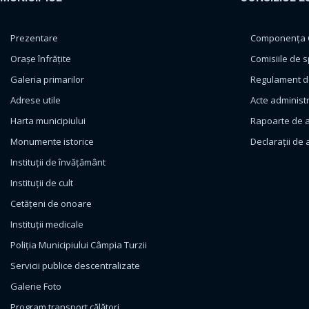
Prezentare
Componența Co
Orașe înfrățite
Comisiile de s
Galeria primarilor
Regulament de
Adrese utile
Acte administ
Harta municipiului
Rapoarte de a
Monumente istorice
Declarații de 
Instituții de învățământ
Instituții de cult
Cetățeni de onoare
Instituții medicale
Poliția Municipiului Câmpia Turzii
Servicii publice descentralizate
Galerie Foto
Program transport călători