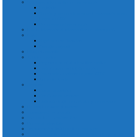
Solicitarea informațiilor de interes public
Legislație
Numele și prenumele persoanei responsabile pentru
Legea 544/2001
Documente de interes public
Buletin informativ al informațiilor de interes public
Buget
Buget pe surse financiare
Execuție bugetară
Bilanțuri contabile
Achiziții publice
Programul anual al achizițiilor publice
Centralizatorul achizițiilor publice
Contractele cu valoare de peste 5000€
Achiziții Directe
Urbanism
Planuri urbanistice
Certificate de urbanism
Listă autorizații: de contruire și de demolare
Declarații de avere și interese
Transparență decizională
Sectiune RUTI conform SNA
Domeniul Integritate
Organigramă și listă funcții de conducere
Situația drepturilor salariale stabilite potrivit legii și alte