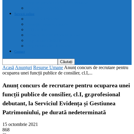
drepturi prevăzute de acte normative
Drepturile cetățenilor
Servicii online
E-servicii Primarie
Finanțări nerambursabile
Plăți on-line
Servicii on-line impozite și taxe
Programare căsătorii
Programare cărți identitate
Contact
Acasă
Anunțuri
Resurse Umane
Anunț concurs de recrutare pentru
ocuparea unei funcții publice de consilier, cl.I,...
Anunț concurs de recrutare pentru ocuparea unei
funcții publice de consilier, cl.I, gr.profesional
debutant, la Serviciul Evidența și Gestiunea
Patrimoniului, pe durată nedeterminată
15 octombrie 2021
868