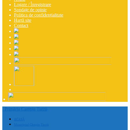
Logare / Înregistrare
Sondaje de opinie
Politica de confidențialitate
Hartă site
Contact
Primăria Campia Turzii
ACASĂ
Municipiul Câmpia Turzii