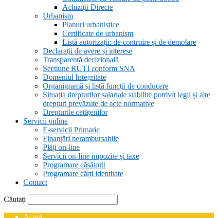
Achiziții Directe
Urbanism
Planuri urbanistice
Certificate de urbanism
Listă autorizații: de contruire și de demolare
Declarații de avere și interese
Transparență decizională
Sectiune RUTI conform SNA
Domeniul Integritate
Organigramă și listă funcții de conducere
Situația drepturilor salariale stabilite potrivit legii și alte
drepturi prevăzute de acte normative
Drepturile cetățenilor
Servicii online
E-servicii Primarie
Finanțări nerambursabile
Plăți on-line
Servicii on-line impozite și taxe
Programare căsătorii
Programare cărți identitate
Contact
Căutați
Acasă