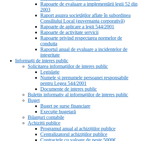
Rapoarte de evaluare a implementării legii 52 din
2003
Raport asupra societăților aflate în subordinea
Consiliului Local (guvernanta corporativă)
Rapoarte de aplicare a legii 544/2001
Rapoarte de activitate servicii
Rapoarte privind respectarea normelor de
conduita
Raportul anual de evaluare a incidentelor de
integritate
Informații de interes public
Solicitarea informațiilor de interes public
Legislație
Numele și prenumele persoanei responsabile
pentru Legea 544/2001
Documente de interes public
Buletin informativ al informațiilor de interes public
Buget
Buget pe surse financiare
Execuție bugetară
Bilanțuri contabile
Achiziții publice
Programul anual al achizițiilor publice
Centralizatorul achizițiilor publice
Contractele cu valoare de peste 5000€