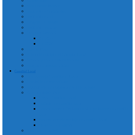
Adrese utile
Monumente istorice
Instituții de învățământ
Instituții de cult
Cetățeni de onoare
Instituții medicale
Program farmacii
An 2025
An 2026
Galerie Foto
Poliția Municipiului Câmpia Turzii
Servicii publice descentralizate
Program transport călători
Consiliul Local
Componența Consiliului Local
Comisiile de specialitate
Regulament de organizare și funcționare
Acte administrative
Portal Consiliul Local
Hotărâri de consiliu local
Convocatoare / Ordinea de zi a ședințelor de consiliu
local
Procese verbale sedințe de consiliu local
Proiecte de hotărâri
Rapoarte de activitate