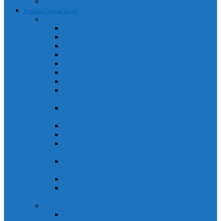
Declarații de avere și interese
Primăria Câmpia Turzii
Legislație, regulamente și strategii
Statutul Municipiului Câmpia Turzii
Regulament de organizare și funcționare
Regulament Intern
Regulament de securitate informatică
Organigrama
Strategia de dezvoltare culturală
Strategia de dezvoltare locală
Strategia Integrata de Dezvolatare Urbana 2021-2027
– RO
Reactualizare Plan de Mobilitate Urbana Durabila
2016-2027
Strategia națională anticorupție
Contractul colectiv de muncă
“Integrated Urban Development Strategy of Câmpia
Turzii Municipality 2021-2027” – EN
Strategia de Comunicare și Imagine a Municipiului
Câmpia Turzii
Planul Strategic Instituțional 2021-2024
Dispozițiile emise de Primarul Municipiului Câmpia
Turzii, cu caracter normativ
Conducere
Agenda conducerii