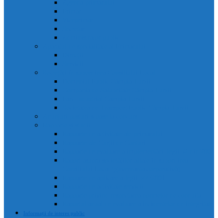
Agenda primarului
Primar
Viceprimar
Secretar
Administrator public
Aparatul de specialitate al Primarului
Direcții
Servicii
Sociețăți în subordinea Consiliului Local
Domeniul Public Câmpia Turzii
Compania de Salubritate Câmpia Turzii
Parc Industrial Campia Turzii
Societatea de Transport Public Câmpia Turzii
Anunțuri posturi scoase la concurs
Rapoarte și studii
Rapoarte de activitate ale primarului
Rapoarte ale Curții de Conturi
Rapoarte de evaluare a implementării legii 52 din 2003
Raport asupra societăților aflate în subordinea
Consiliului Local (guvernanta corporativă)
Rapoarte de aplicare a legii 544/2001
Rapoarte de activitate servicii
Rapoarte privind respectarea normelor de conduita
Raportul anual de evaluare a incidentelor de integritate
Informații de interes public