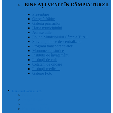
BINE AȚI VENIT ÎN CÂMPIA TURZII
Prezentare
Orașe înfrățite
Galeria primarilor
Harta municipiului
Adrese utile
Poliția Municipiului Câmpia Turzii
Servicii publice descentralizate
Program transport călători
Monumente istorice
Instituții de învățământ
Instituții de cult
Cetățeni de onoare
Instituții medicale
Galerie Foto
Municipiul Câmpia Turzii
Prezentare
Orașe înfrățite
Galeria primarilor
Harta municipiului