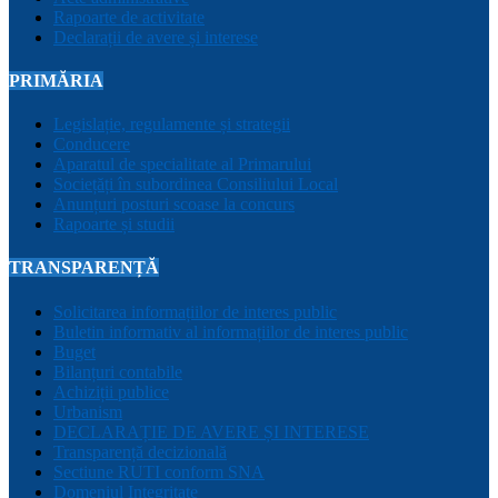
Rapoarte de activitate
Declarații de avere și interese
PRIMĂRIA
Legislație, regulamente și strategii
Conducere
Aparatul de specialitate al Primarului
Sociețăți în subordinea Consiliului Local
Anunțuri posturi scoase la concurs
Rapoarte și studii
TRANSPARENȚĂ
Solicitarea informațiilor de interes public
Buletin informativ al informațiilor de interes public
Buget
Bilanțuri contabile
Achiziții publice
Urbanism
DECLARAȚIE DE AVERE ȘI INTERESE
Transparență decizională
Sectiune RUTI conform SNA
Domeniul Integritate