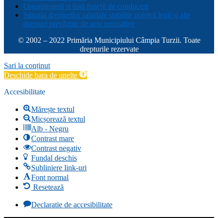
Organigramă și listă funcții de conducere
Situația drepturilor salariale stabilite potrivit legii și alte
drepturi prevăzute de acte normative
© 2002 – 2022 Primăria Municipiului Câmpia Turzii. Toate
drepturile rezervate
Sari la conținut
Deschide bara de unelte
Accesibilitate
Mărește textul
Micșorează textul
Alb - Negru
Contrast mare
Contrast negativ
Fundal deschis
Subliniere link-uri
Font normal
Resetează
Declaratie de accesibilitate