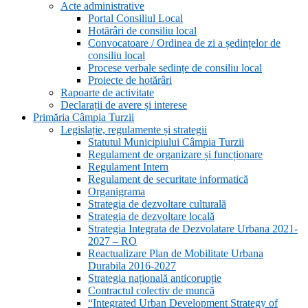
Acte administrative
Portal Consiliul Local
Hotărâri de consiliu local
Convocatoare / Ordinea de zi a ședințelor de
consiliu local
Procese verbale sedințe de consiliu local
Proiecte de hotărâri
Rapoarte de activitate
Declarații de avere și interese
Primăria Câmpia Turzii
Legislație, regulamente și strategii
Statutul Municipiului Câmpia Turzii
Regulament de organizare și funcționare
Regulament Intern
Regulament de securitate informatică
Organigrama
Strategia de dezvoltare culturală
Strategia de dezvoltare locală
Strategia Integrata de Dezvolatare Urbana 2021-
2027 – RO
Reactualizare Plan de Mobilitate Urbana
Durabila 2016-2027
Strategia națională anticorupție
Contractul colectiv de muncă
“Integrated Urban Development Strategy of