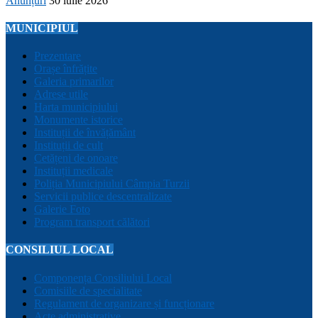
Anunțuri
30 iulie 2026
MUNICIPIUL
Prezentare
Orașe înfrățite
Galeria primarilor
Adrese utile
Harta municipiului
Monumente istorice
Instituții de învățământ
Instituții de cult
Cetățeni de onoare
Instituții medicale
Poliția Municipiului Câmpia Turzii
Servicii publice descentralizate
Galerie Foto
Program transport călători
CONSILIUL LOCAL
Componența Consiliului Local
Comisiile de specialitate
Regulament de organizare și funcționare
Acte administrative