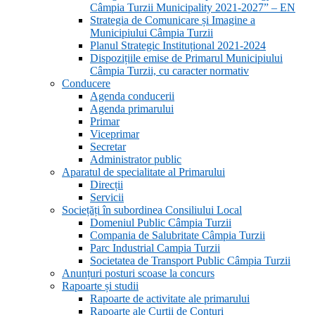
Câmpia Turzii Municipality 2021-2027” – EN
Strategia de Comunicare și Imagine a
Municipiului Câmpia Turzii
Planul Strategic Instituțional 2021-2024
Dispozițiile emise de Primarul Municipiului
Câmpia Turzii, cu caracter normativ
Conducere
Agenda conducerii
Agenda primarului
Primar
Viceprimar
Secretar
Administrator public
Aparatul de specialitate al Primarului
Direcții
Servicii
Sociețăți în subordinea Consiliului Local
Domeniul Public Câmpia Turzii
Compania de Salubritate Câmpia Turzii
Parc Industrial Campia Turzii
Societatea de Transport Public Câmpia Turzii
Anunțuri posturi scoase la concurs
Rapoarte și studii
Rapoarte de activitate ale primarului
Rapoarte ale Curții de Conturi