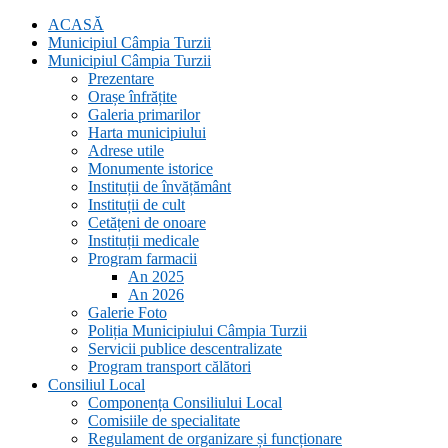
ACASĂ
Municipiul Câmpia Turzii
Municipiul Câmpia Turzii
Prezentare
Orașe înfrățite
Galeria primarilor
Harta municipiului
Adrese utile
Monumente istorice
Instituții de învățământ
Instituții de cult
Cetățeni de onoare
Instituții medicale
Program farmacii
An 2025
An 2026
Galerie Foto
Poliția Municipiului Câmpia Turzii
Servicii publice descentralizate
Program transport călători
Consiliul Local
Componența Consiliului Local
Comisiile de specialitate
Regulament de organizare și funcționare