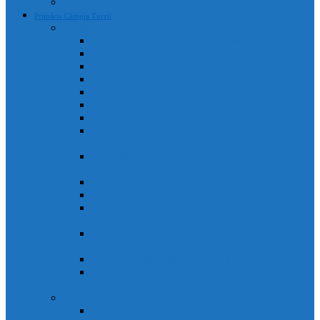
Declarații de avere și interese
Primăria Câmpia Turzii
Legislație, regulamente și strategii
Statutul Municipiului Câmpia Turzii
Regulament de organizare și funcționare
Regulament Intern
Regulament de securitate informatică
Organigrama
Strategia de dezvoltare culturală
Strategia de dezvoltare locală
Strategia Integrata de Dezvolatare Urbana 2021-2027
– RO
Reactualizare Plan de Mobilitate Urbana Durabila
2016-2027
Strategia națională anticorupție
Contractul colectiv de muncă
“Integrated Urban Development Strategy of Câmpia
Turzii Municipality 2021-2027” – EN
Strategia de Comunicare și Imagine a Municipiului
Câmpia Turzii
Planul Strategic Instituțional 2021-2024
Dispozițiile emise de Primarul Municipiului Câmpia
Turzii, cu caracter normativ
Conducere
Agenda conducerii