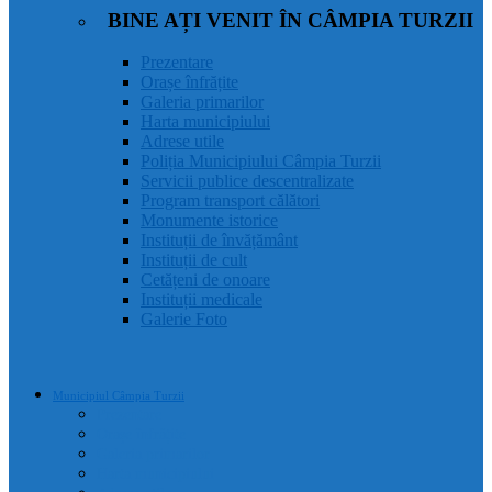
BINE AȚI VENIT ÎN CÂMPIA TURZII
Prezentare
Orașe înfrățite
Galeria primarilor
Harta municipiului
Adrese utile
Poliția Municipiului Câmpia Turzii
Servicii publice descentralizate
Program transport călători
Monumente istorice
Instituții de învățământ
Instituții de cult
Cetățeni de onoare
Instituții medicale
Galerie Foto
Municipiul Câmpia Turzii
Prezentare
Orașe înfrățite
Galeria primarilor
Harta municipiului