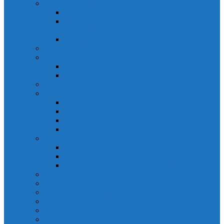
Solicitarea informațiilor de interes public
Legislație
Numele și prenumele persoanei responsabile pentru
Legea 544/2001
Documente de interes public
Buletin informativ al informațiilor de interes public
Buget
Buget pe surse financiare
Execuție bugetară
Bilanțuri contabile
Achiziții publice
Programul anual al achizițiilor publice
Centralizatorul achizițiilor publice
Contractele cu valoare de peste 5000€
Achiziții Directe
Urbanism
Planuri urbanistice
Certificate de urbanism
Listă autorizații: de contruire și de demolare
Declarații de avere și interese
Transparență decizională
Sectiune RUTI conform SNA
Domeniul Integritate
Organigramă și listă funcții de conducere
Situația drepturilor salariale stabilite potrivit legii și alte