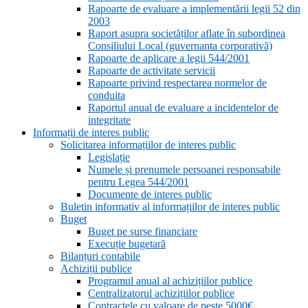
Rapoarte de evaluare a implementării legii 52 din
2003
Raport asupra societăților aflate în subordinea
Consiliului Local (guvernanta corporativă)
Rapoarte de aplicare a legii 544/2001
Rapoarte de activitate servicii
Rapoarte privind respectarea normelor de
conduita
Raportul anual de evaluare a incidentelor de
integritate
Informații de interes public
Solicitarea informațiilor de interes public
Legislație
Numele și prenumele persoanei responsabile
pentru Legea 544/2001
Documente de interes public
Buletin informativ al informațiilor de interes public
Buget
Buget pe surse financiare
Execuție bugetară
Bilanțuri contabile
Achiziții publice
Programul anual al achizițiilor publice
Centralizatorul achizițiilor publice
Contractele cu valoare de peste 5000€