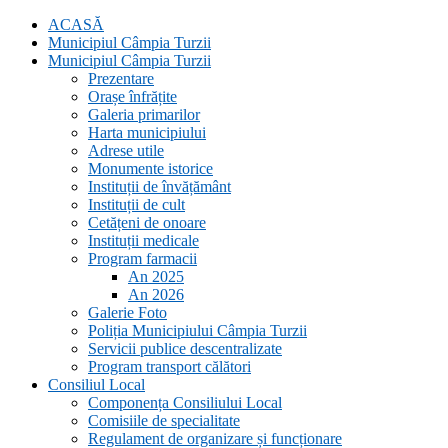
ACASĂ
Municipiul Câmpia Turzii
Municipiul Câmpia Turzii
Prezentare
Orașe înfrățite
Galeria primarilor
Harta municipiului
Adrese utile
Monumente istorice
Instituții de învățământ
Instituții de cult
Cetățeni de onoare
Instituții medicale
Program farmacii
An 2025
An 2026
Galerie Foto
Poliția Municipiului Câmpia Turzii
Servicii publice descentralizate
Program transport călători
Consiliul Local
Componența Consiliului Local
Comisiile de specialitate
Regulament de organizare și funcționare