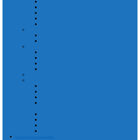
Agenda primarului
Primar
Viceprimar
Secretar
Administrator public
Aparatul de specialitate al Primarului
Direcții
Servicii
Sociețăți în subordinea Consiliului Local
Domeniul Public Câmpia Turzii
Compania de Salubritate Câmpia Turzii
Parc Industrial Campia Turzii
Societatea de Transport Public Câmpia Turzii
Anunțuri posturi scoase la concurs
Rapoarte și studii
Rapoarte de activitate ale primarului
Rapoarte ale Curții de Conturi
Rapoarte de evaluare a implementării legii 52 din 2003
Raport asupra societăților aflate în subordinea
Consiliului Local (guvernanta corporativă)
Rapoarte de aplicare a legii 544/2001
Rapoarte de activitate servicii
Rapoarte privind respectarea normelor de conduita
Raportul anual de evaluare a incidentelor de integritate
Informații de interes public