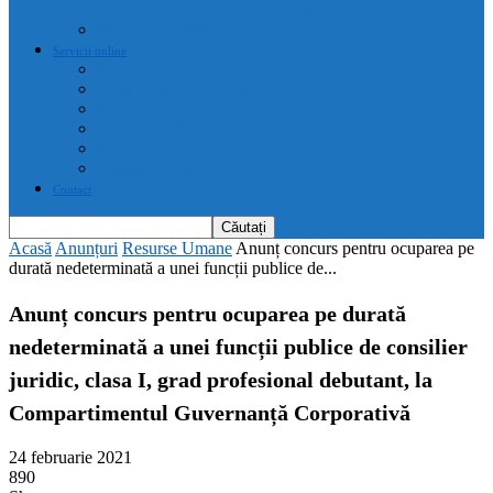
drepturi prevăzute de acte normative
Drepturile cetățenilor
Servicii online
E-servicii Primarie
Finanțări nerambursabile
Plăți on-line
Servicii on-line impozite și taxe
Programare căsătorii
Programare cărți identitate
Contact
Acasă
Anunțuri
Resurse Umane
Anunț concurs pentru ocuparea pe
durată nedeterminată a unei funcții publice de...
Anunț concurs pentru ocuparea pe durată
nedeterminată a unei funcții publice de consilier
juridic, clasa I, grad profesional debutant, la
Compartimentul Guvernanță Corporativă
24 februarie 2021
890