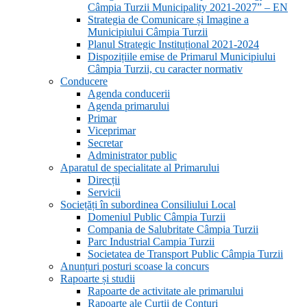
Câmpia Turzii Municipality 2021-2027” – EN
Strategia de Comunicare și Imagine a
Municipiului Câmpia Turzii
Planul Strategic Instituțional 2021-2024
Dispozițiile emise de Primarul Municipiului
Câmpia Turzii, cu caracter normativ
Conducere
Agenda conducerii
Agenda primarului
Primar
Viceprimar
Secretar
Administrator public
Aparatul de specialitate al Primarului
Direcții
Servicii
Sociețăți în subordinea Consiliului Local
Domeniul Public Câmpia Turzii
Compania de Salubritate Câmpia Turzii
Parc Industrial Campia Turzii
Societatea de Transport Public Câmpia Turzii
Anunțuri posturi scoase la concurs
Rapoarte și studii
Rapoarte de activitate ale primarului
Rapoarte ale Curții de Conturi