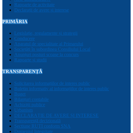
Rapoarte de activitate
Declarații de avere și interese
PRIMĂRIA
Legislație, regulamente și strategii
Conducere
Aparatul de specialitate al Primarului
Sociețăți în subordinea Consiliului Local
Anunțuri posturi scoase la concurs
Rapoarte și studii
TRANSPARENȚĂ
Solicitarea informațiilor de interes public
Buletin informativ al informațiilor de interes public
Buget
Bilanțuri contabile
Achiziții publice
Urbanism
DECLARAȚIE DE AVERE ȘI INTERESE
Transparență decizională
Sectiune RUTI conform SNA
Domeniul Integritate