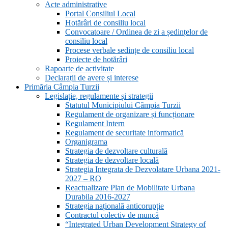
Acte administrative
Portal Consiliul Local
Hotărâri de consiliu local
Convocatoare / Ordinea de zi a ședințelor de
consiliu local
Procese verbale sedințe de consiliu local
Proiecte de hotărâri
Rapoarte de activitate
Declarații de avere și interese
Primăria Câmpia Turzii
Legislație, regulamente și strategii
Statutul Municipiului Câmpia Turzii
Regulament de organizare și funcționare
Regulament Intern
Regulament de securitate informatică
Organigrama
Strategia de dezvoltare culturală
Strategia de dezvoltare locală
Strategia Integrata de Dezvolatare Urbana 2021-
2027 – RO
Reactualizare Plan de Mobilitate Urbana
Durabila 2016-2027
Strategia națională anticorupție
Contractul colectiv de muncă
“Integrated Urban Development Strategy of