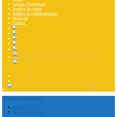
Logare / Înregistrare
Sondaje de opinie
Politica de confidențialitate
Hartă site
Contact
Primăria Campia Turzii
ACASĂ
Municipiul Câmpia Turzii