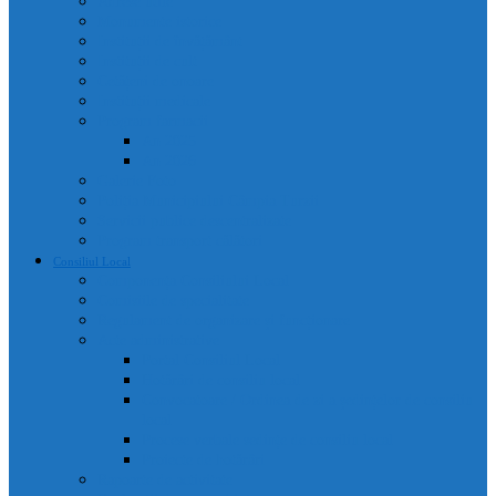
Adrese utile
Monumente istorice
Instituții de învățământ
Instituții de cult
Cetățeni de onoare
Instituții medicale
Program farmacii
An 2025
An 2026
Galerie Foto
Poliția Municipiului Câmpia Turzii
Servicii publice descentralizate
Program transport călători
Consiliul Local
Componența Consiliului Local
Comisiile de specialitate
Regulament de organizare și funcționare
Acte administrative
Portal Consiliul Local
Hotărâri de consiliu local
Convocatoare / Ordinea de zi a ședințelor de consiliu
local
Procese verbale sedințe de consiliu local
Proiecte de hotărâri
Rapoarte de activitate