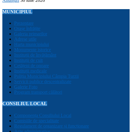
Anunțuri
30 iulie 2026
MUNICIPIUL
Prezentare
Orașe înfrățite
Galeria primarilor
Adrese utile
Harta municipiului
Monumente istorice
Instituții de învățământ
Instituții de cult
Cetățeni de onoare
Instituții medicale
Poliția Municipiului Câmpia Turzii
Servicii publice descentralizate
Galerie Foto
Program transport călători
CONSILIUL LOCAL
Componența Consiliului Local
Comisiile de specialitate
Regulament de organizare și funcționare
Acte administrative