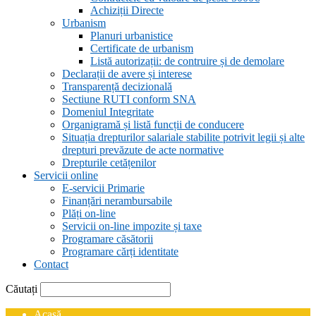
Achiziții Directe
Urbanism
Planuri urbanistice
Certificate de urbanism
Listă autorizații: de contruire și de demolare
Declarații de avere și interese
Transparență decizională
Sectiune RUTI conform SNA
Domeniul Integritate
Organigramă și listă funcții de conducere
Situația drepturilor salariale stabilite potrivit legii și alte
drepturi prevăzute de acte normative
Drepturile cetățenilor
Servicii online
E-servicii Primarie
Finanțări nerambursabile
Plăți on-line
Servicii on-line impozite și taxe
Programare căsătorii
Programare cărți identitate
Contact
Căutați
Acasă