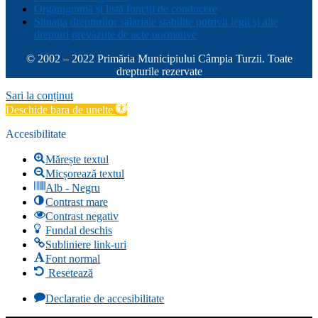
Organigramă și listă funcții de conducere
Situația drepturilor salariale stabilite potrivit legii și alte
drepturi prevăzute de acte normative
© 2002 – 2022 Primăria Municipiului Câmpia Turzii. Toate
drepturile rezervate
Sari la conținut
Deschide bara de unelte
Accesibilitate
Mărește textul
Micșorează textul
Alb - Negru
Contrast mare
Contrast negativ
Fundal deschis
Subliniere link-uri
Font normal
Resetează
Declaratie de accesibilitate