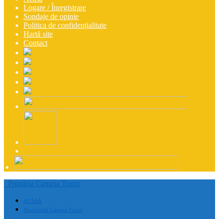
Logare / Înregistrare
Sondaje de opinie
Politica de confidențialitate
Hartă site
Contact
Primăria Campia Turzii
ACASĂ
Municipiul Câmpia Turzii