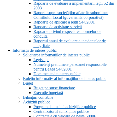
Rapoarte de evaluare a implementării legii 52 din
2003
Raport asupra societăților aflate în subordinea
Consiliului Local (guvernanta corporativă)
Rapoarte de aplicare a legii 544/2001
Rapoarte de activitate servicii
Rapoarte privind respectarea normelor de
conduita
Raportul anual de evaluare a incidentelor de
integritate
Informații de interes public
Solicitarea informațiilor de interes public
Legislație
Numele și prenumele persoanei responsabile
pentru Legea 544/2001
Documente de interes public
Buletin informativ al informațiilor de interes public
Buget
Buget pe surse financiare
Execuție bugetară
Bilanțuri contabile
Achiziții publice
Programul anual al achizițiilor publice
Centralizatorul achizițiilor publice
Contractele cu valoare de peste 5000€