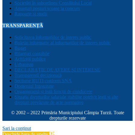
Sociețăți în subordinea Consiliului Local
Anunțuri posturi scoase la concurs
Rapoarte și studii
TRANSPARENȚĂ
Solicitarea informațiilor de interes public
Buletin informativ al informațiilor de interes public
Buget
Bilanțuri contabile
Achiziții publice
Urbanism
DECLARAȚIE DE AVERE ȘI INTERESE
Transparență decizională
Sectiune RUTI conform SNA
Domeniul Integritate
Organigramă și listă funcții de conducere
Situația drepturilor salariale stabilite potrivit legii și alte
drepturi prevăzute de acte normative
© 2002 – 2022 Primăria Municipiului Câmpia Turzii. Toate
drepturile rezervate
Sari la conținut
Deschide bara de unelte