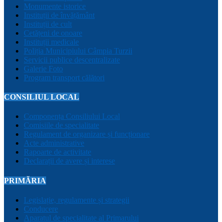
Monumente istorice
Instituții de învățământ
Instituții de cult
Cetățeni de onoare
Instituții medicale
Poliția Municipiului Câmpia Turzii
Servicii publice descentralizate
Galerie Foto
Program transport călători
CONSILIUL LOCAL
Componența Consiliului Local
Comisiile de specialitate
Regulament de organizare și funcționare
Acte administrative
Rapoarte de activitate
Declarații de avere și interese
PRIMĂRIA
Legislație, regulamente și strategii
Conducere
Aparatul de specialitate al Primarului