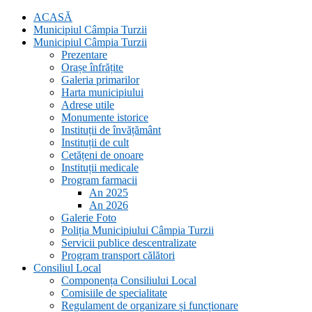
ACASĂ
Municipiul Câmpia Turzii
Municipiul Câmpia Turzii
Prezentare
Orașe înfrățite
Galeria primarilor
Harta municipiului
Adrese utile
Monumente istorice
Instituții de învățământ
Instituții de cult
Cetățeni de onoare
Instituții medicale
Program farmacii
An 2025
An 2026
Galerie Foto
Poliția Municipiului Câmpia Turzii
Servicii publice descentralizate
Program transport călători
Consiliul Local
Componența Consiliului Local
Comisiile de specialitate
Regulament de organizare și funcționare