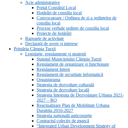
Acte administrative
Portal Consiliul Local
Hotărâri de consiliu local
Convocatoare / Ordinea de zi a ședințelor de
consiliu local
Procese verbale sedințe de consiliu local
Proiecte de hotărâri
Rapoarte de activitate
Declarații de avere și interese
Primăria Câmpia Turzii
Legislație, regulamente și strategii
Statutul Municipiului Câmpia Turzii
Regulament de organizare și funcționare
Regulament Intern
Regulament de securitate informatică
Organigrama
Strategia de dezvoltare culturală
Strategia de dezvoltare locală
Strategia Integrata de Dezvolatare Urbana 2021-
2027 – RO
Reactualizare Plan de Mobilitate Urbana
Durabila 2016-2027
Strategia națională anticorupție
Contractul colectiv de muncă
“Integrated Urban Development Strategy of