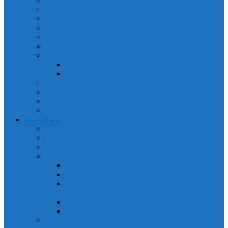
Adrese utile
Monumente istorice
Instituții de învățământ
Instituții de cult
Cetățeni de onoare
Instituții medicale
Program farmacii
An 2025
An 2026
Galerie Foto
Poliția Municipiului Câmpia Turzii
Servicii publice descentralizate
Program transport călători
Consiliul Local
Componența Consiliului Local
Comisiile de specialitate
Regulament de organizare și funcționare
Acte administrative
Portal Consiliul Local
Hotărâri de consiliu local
Convocatoare / Ordinea de zi a ședințelor de consiliu
local
Procese verbale sedințe de consiliu local
Proiecte de hotărâri
Rapoarte de activitate