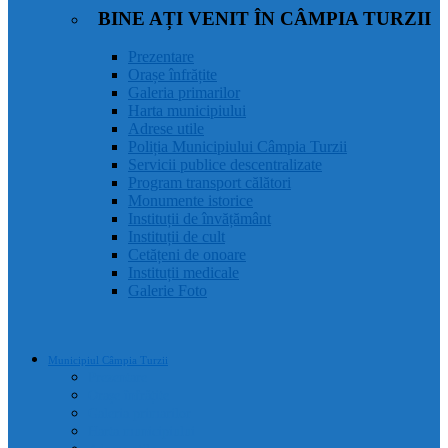
BINE AȚI VENIT ÎN CÂMPIA TURZII
Prezentare
Orașe înfrățite
Galeria primarilor
Harta municipiului
Adrese utile
Poliția Municipiului Câmpia Turzii
Servicii publice descentralizate
Program transport călători
Monumente istorice
Instituții de învățământ
Instituții de cult
Cetățeni de onoare
Instituții medicale
Galerie Foto
Municipiul Câmpia Turzii
Prezentare
Orașe înfrățite
Galeria primarilor
Harta municipiului