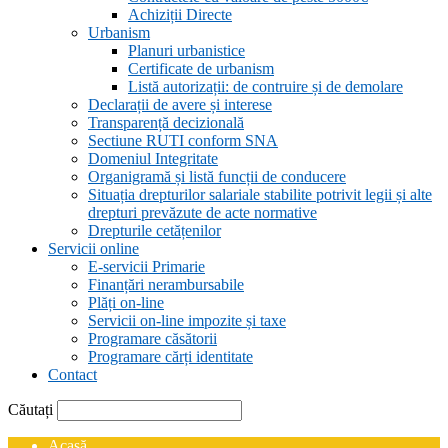
Achiziții Directe
Urbanism
Planuri urbanistice
Certificate de urbanism
Listă autorizații: de contruire și de demolare
Declarații de avere și interese
Transparență decizională
Sectiune RUTI conform SNA
Domeniul Integritate
Organigramă și listă funcții de conducere
Situația drepturilor salariale stabilite potrivit legii și alte
drepturi prevăzute de acte normative
Drepturile cetățenilor
Servicii online
E-servicii Primarie
Finanțări nerambursabile
Plăți on-line
Servicii on-line impozite și taxe
Programare căsătorii
Programare cărți identitate
Contact
Căutați
Acasă