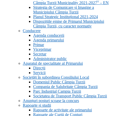
Câmpia Turzii Municipality 2021-2027” – EN
Strategia de Comunicare și Imagine a
Municipiului Câmpia Turzii
Planul Strategic Instituțional 2021-2024
Dispozițiile emise de Primarul Municipiului
Câmpia Turzii, cu caracter normativ
Conducere
Agenda conducerii
Agenda primarului
Primar
Viceprimar
Secretar
Administrator public
Aparatul de specialitate al Primarului
Direcții
Servicii
Sociețăți în subordinea Consiliului Local
Domeniul Public Câmpia Turzii
Compania de Salubritate Câmpia Turzii
Parc Industrial Campia Turzii
Societatea de Transport Public Câmpia Turzii
Anunțuri posturi scoase la concurs
Rapoarte și studii
Rapoarte de activitate ale primarului
Rapoarte ale Curții de Conturi