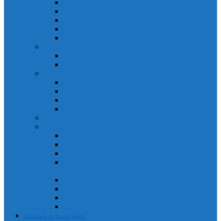
Agenda primarului
Primar
Viceprimar
Secretar
Administrator public
Aparatul de specialitate al Primarului
Direcții
Servicii
Sociețăți în subordinea Consiliului Local
Domeniul Public Câmpia Turzii
Compania de Salubritate Câmpia Turzii
Parc Industrial Campia Turzii
Societatea de Transport Public Câmpia Turzii
Anunțuri posturi scoase la concurs
Rapoarte și studii
Rapoarte de activitate ale primarului
Rapoarte ale Curții de Conturi
Rapoarte de evaluare a implementării legii 52 din 2003
Raport asupra societăților aflate în subordinea
Consiliului Local (guvernanta corporativă)
Rapoarte de aplicare a legii 544/2001
Rapoarte de activitate servicii
Rapoarte privind respectarea normelor de conduita
Raportul anual de evaluare a incidentelor de integritate
Informații de interes public