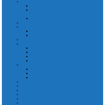
Solicitarea informațiilor de interes public
Legislație
Numele și prenumele persoanei responsabile pentru
Legea 544/2001
Documente de interes public
Buletin informativ al informațiilor de interes public
Buget
Buget pe surse financiare
Execuție bugetară
Bilanțuri contabile
Achiziții publice
Programul anual al achizițiilor publice
Centralizatorul achizițiilor publice
Contractele cu valoare de peste 5000€
Achiziții Directe
Urbanism
Planuri urbanistice
Certificate de urbanism
Listă autorizații: de contruire și de demolare
Declarații de avere și interese
Transparență decizională
Sectiune RUTI conform SNA
Domeniul Integritate
Organigramă și listă funcții de conducere
Situația drepturilor salariale stabilite potrivit legii și alte