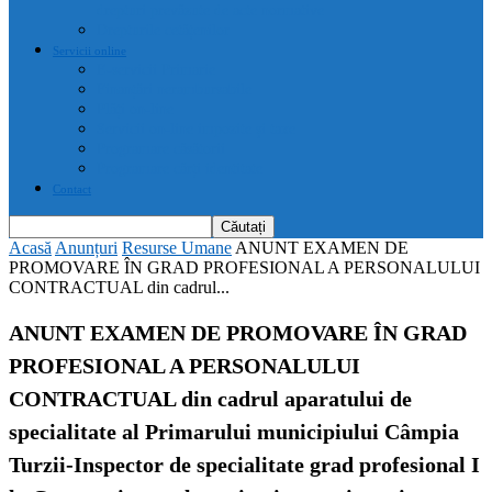
drepturi prevăzute de acte normative
Drepturile cetățenilor
Servicii online
E-servicii Primarie
Finanțări nerambursabile
Plăți on-line
Servicii on-line impozite și taxe
Programare căsătorii
Programare cărți identitate
Contact
Acasă
Anunțuri
Resurse Umane
ANUNT EXAMEN DE
PROMOVARE ÎN GRAD PROFESIONAL A PERSONALULUI
CONTRACTUAL din cadrul...
ANUNT EXAMEN DE PROMOVARE ÎN GRAD
PROFESIONAL A PERSONALULUI
CONTRACTUAL din cadrul aparatului de
specialitate al Primarului municipiului Câmpia
Turzii-Inspector de specialitate grad profesional I