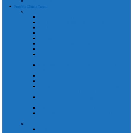
Declarații de avere și interese
Primăria Câmpia Turzii
Legislație, regulamente și strategii
Statutul Municipiului Câmpia Turzii
Regulament de organizare și funcționare
Regulament Intern
Regulament de securitate informatică
Organigrama
Strategia de dezvoltare culturală
Strategia de dezvoltare locală
Strategia Integrata de Dezvolatare Urbana 2021-2027
– RO
Reactualizare Plan de Mobilitate Urbana Durabila
2016-2027
Strategia națională anticorupție
Contractul colectiv de muncă
“Integrated Urban Development Strategy of Câmpia
Turzii Municipality 2021-2027” – EN
Strategia de Comunicare și Imagine a Municipiului
Câmpia Turzii
Planul Strategic Instituțional 2021-2024
Dispozițiile emise de Primarul Municipiului Câmpia
Turzii, cu caracter normativ
Conducere
Agenda conducerii