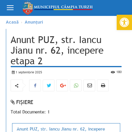
Deschide ba
Acasă
Anunțuri
Anunt PUZ, str. Iancu
Jianu nr. 62, incepere
etapa 2
180
1 septembrie 2025
FIȘIERE
Total Documente: 1
Anunt PUZ, str. Iancu Jianu nr. 62, incepere