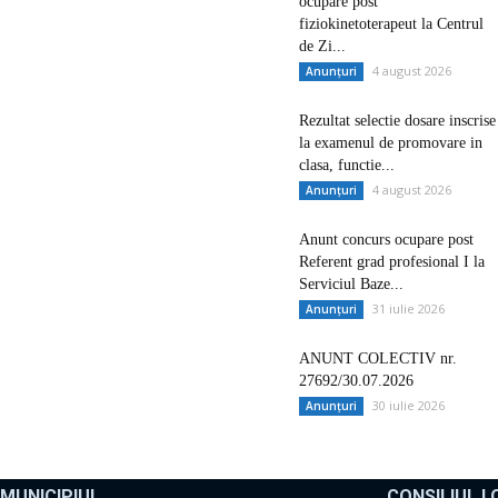
ocupare post
fiziokinetoterapeut la Centrul
de Zi...
4 august 2026
Anunțuri
Rezultat selectie dosare inscrise
la examenul de promovare in
clasa, functie...
4 august 2026
Anunțuri
Anunt concurs ocupare post
Referent grad profesional I la
Serviciul Baze...
31 iulie 2026
Anunțuri
ANUNT COLECTIV nr.
27692/30.07.2026
30 iulie 2026
Anunțuri
MUNICIPIUL
CONSILIUL L