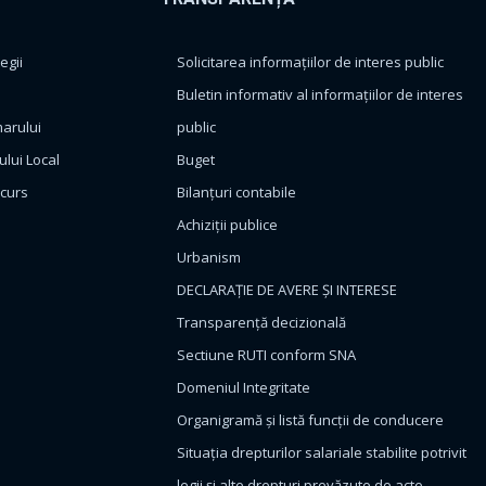
egii
Solicitarea informațiilor de interes public
Buletin informativ al informațiilor de interes
marului
public
ului Local
Buget
ncurs
Bilanțuri contabile
Achiziții publice
Urbanism
DECLARAȚIE DE AVERE ȘI INTERESE
Transparență decizională
Sectiune RUTI conform SNA
Domeniul Integritate
Organigramă și listă funcții de conducere
Situația drepturilor salariale stabilite potrivit
legii și alte drepturi prevăzute de acte