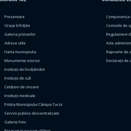
Prezentare
Componența Co
Orașe înfrățite
Comisiile de s
Galeria primarilor
Regulament de
Adrese utile
Acte administ
Harta municipiului
Rapoarte de a
Monumente istorice
Declarații de 
Instituții de învățământ
Instituții de cult
Cetățeni de onoare
Instituții medicale
Poliția Municipiului Câmpia Turzii
Servicii publice descentralizate
Galerie Foto
Program transport călători