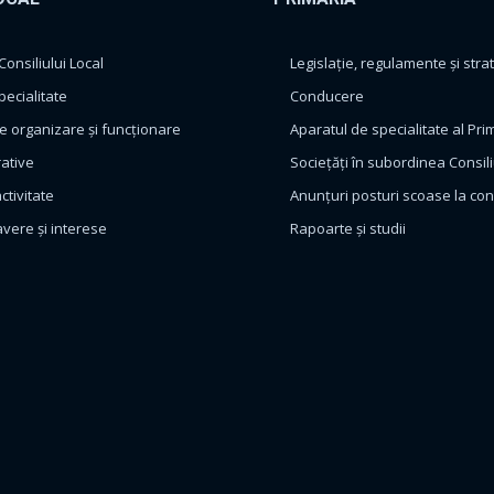
nsiliului Local
Legislație, regulamente și strat
pecialitate
Conducere
 organizare și funcționare
Aparatul de specialitate al Pri
rative
Sociețăți în subordinea Consili
ctivitate
Anunțuri posturi scoase la co
avere și interese
Rapoarte și studii