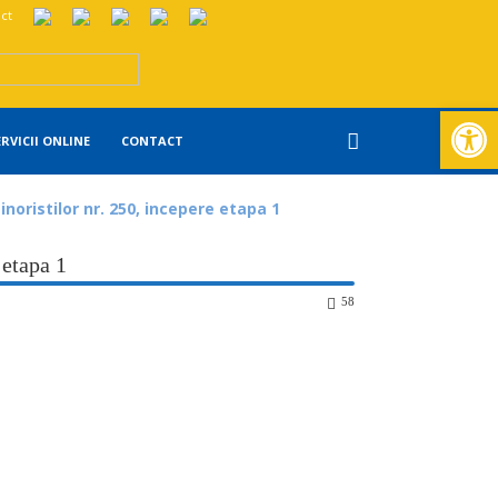
ct
Deschide ba
ERVICII ONLINE
CONTACT
noristilor nr. 250, incepere etapa 1
 etapa 1
58