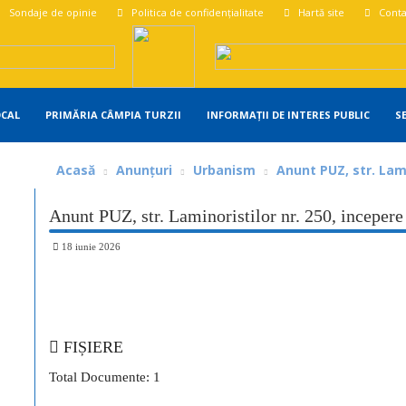
Sondaje de opinie
Politica de confidențialitate
Hartă site
Conta
OCAL
PRIMĂRIA CÂMPIA TURZII
INFORMAȚII DE INTERES PUBLIC
S
Acasă
Anunțuri
Urbanism
Anunt PUZ, str. Lami
Anunt PUZ, str. Laminoristilor nr. 250, incepere
18 iunie 2026
Share
FIȘIERE
Total Documente: 1