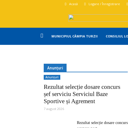
Acasă
Logare / Înregistrare
Primăria
MUNICIPIUL CÂMPIA TURZII
CONSILIUL L
Campia
Anunțuri
Turzii
Anunțuri
Rezultat selecție dosare concurs
șef serviciu Serviciul Baze
Sportive și Agrement
7 august 2026
Rezultat selecție dosare concurs