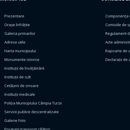
Prezentare
Componența Co
Orașe înfrățite
Comisiile de s
Galeria primarilor
Regulament de
Adrese utile
Acte administ
Harta municipiului
Rapoarte de a
Monumente istorice
Declarații de 
Instituții de învățământ
Instituții de cult
Cetățeni de onoare
Instituții medicale
Poliția Municipiului Câmpia Turzii
Servicii publice descentralizate
Galerie Foto
Program transport călători