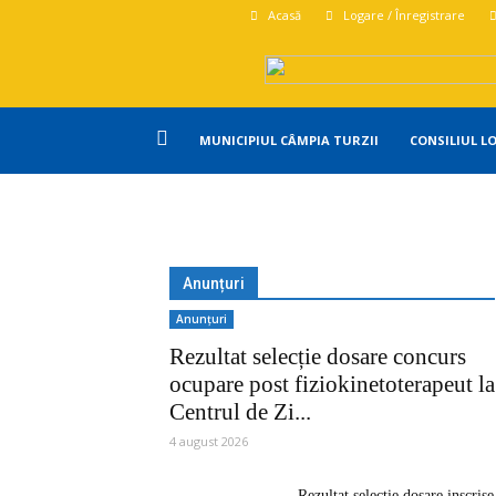
Acasă
Logare / Înregistrare
Primăria
MUNICIPIUL CÂMPIA TURZII
CONSILIUL L
Campia
Turzii
Anunțuri
Anunțuri
Rezultat selecție dosare concurs
ocupare post fiziokinetoterapeut la
Centrul de Zi...
4 august 2026
Rezultat selectie dosare inscrise