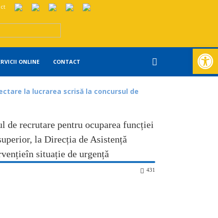
ct
Deschide ba
ERVICII ONLINE
CONTACT
ctare la lucrarea scrisă la concursul de
ul de recrutare pentru ocuparea funcției
 superior, la Direcția de Asistență
vențieîn situație de urgență
431