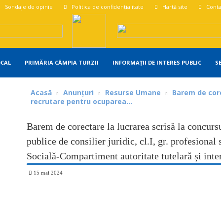
Sondaje de opinie
Politica de confidențialitate
Hartă site
Conta
OCAL
PRIMĂRIA CÂMPIA TURZII
INFORMAȚII DE INTERES PUBLIC
S
Acasă
Anunțuri
Resurse Umane
Barem de core
recrutare pentru ocuparea...
Barem de corectare la lucrarea scrisă la concurs
publice de consilier juridic, cl.I, gr. profesional
Socială-Compartiment autoritate tutelară și inter
15 mai 2024
Share