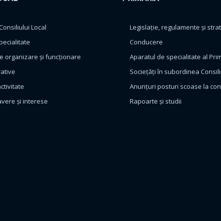
nsiliului Local
Legislație, regulamente și strat
pecialitate
Conducere
 organizare și funcționare
Aparatul de specialitate al Pri
rative
Sociețăți în subordinea Consili
ctivitate
Anunțuri posturi scoase la co
avere și interese
Rapoarte și studii