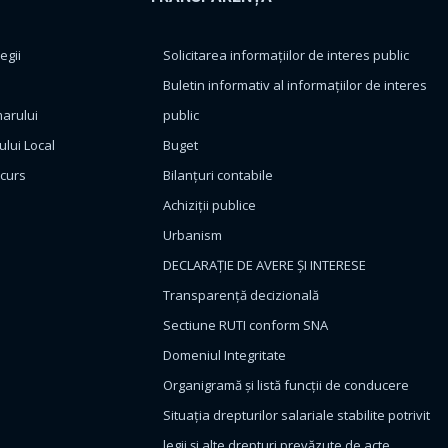
egii
Solicitarea informațiilor de interes public
Buletin informativ al informațiilor de interes
marului
public
ului Local
Buget
ncurs
Bilanțuri contabile
Achiziții publice
Urbanism
DECLARAȚIE DE AVERE ȘI INTERESE
Transparență decizională
Sectiune RUTI conform SNA
Domeniul Integritate
Organigramă și listă funcții de conducere
Situația drepturilor salariale stabilite potrivit
legii și alte drepturi prevăzute de acte