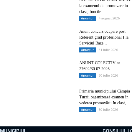
la examenul de promovare in
clasa, functie...
4 august 2026
Anunțuri
Anunt concurs ocupare post
Referent grad profesional I la
Serviciul Baze...
31 iulie 2026
Anunțuri
ANUNT COLECTIV nr.
27692/30.07.2026
30 iulie 2026
Anunțuri
Primăria municipiului Câmpia
Turzii organizează examen în
vederea promovării în clasă,...
30 iulie 2026
Anunțuri
MUNICIPIUL
CONSILIUL L