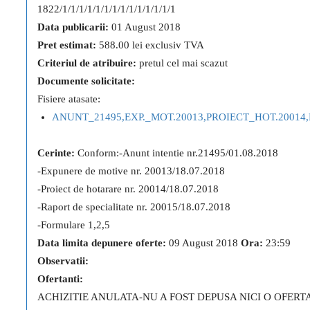
1822/1/1/1/1/1/1/1/1/1/1/1/1/1/1
Data publicarii:
01 August 2018
Pret estimat:
588.00 lei exclusiv TVA
Criteriul de atribuire:
pretul cel mai scazut
Documente solicitate:
Fisiere atasate:
ANUNT_21495,EXP._MOT.20013,PROIECT_HOT.20014,
Cerinte:
Conform:-Anunt intentie nr.21495/01.08.2018
-Expunere de motive nr. 20013/18.07.2018
-Proiect de hotarare nr. 20014/18.07.2018
-Raport de specialitate nr. 20015/18.07.2018
-Formulare 1,2,5
Data limita depunere oferte:
09 August 2018
Ora:
23:59
Observatii:
Ofertanti:
ACHIZITIE ANULATA-NU A FOST DEPUSA NICI O OFERT