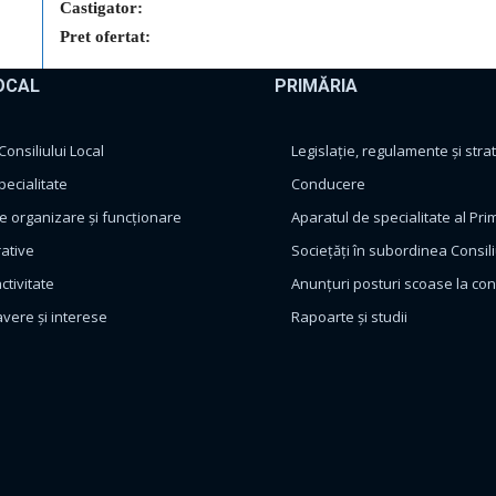
Castigator:
Pret ofertat:
OCAL
PRIMĂRIA
nsiliului Local
Legislație, regulamente și strat
pecialitate
Conducere
 organizare și funcționare
Aparatul de specialitate al Pri
rative
Sociețăți în subordinea Consili
ctivitate
Anunțuri posturi scoase la co
avere și interese
Rapoarte și studii