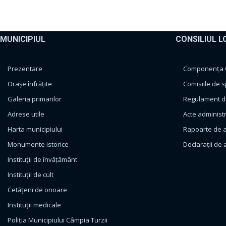
MUNICIPIUL
CONSILIUL L
Prezentare
Componența Co
Orașe înfrățite
Comisiile de s
Galeria primarilor
Regulament de
Adrese utile
Acte administ
Harta municipiului
Rapoarte de a
Monumente istorice
Declarații de 
Instituții de învățământ
Instituții de cult
Cetățeni de onoare
Instituții medicale
Poliția Municipiului Câmpia Turzii