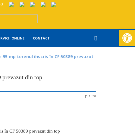
ct
Deschide ba
ERVICII ONLINE
CONTACT
95 mp terenul înscris în CF 50389 prevazut
 prevazut din top
1030
s în CF 50389 prevazut din top