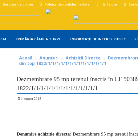
Sondaje de opinie
Politica de confidențialitate
Hartă site
Conta
OCAL
PRIMĂRIA CÂMPIA TURZII
INFORMAȚII DE INTERES PUBLIC
S
Acasă
Anunțuri
Achiziții Directe
Dezmembrare 
din top 1822/1/1/1/1/1/1/1/1/1/1/1/1/1/1
Dezmembrare 95 mp terenul înscris în CF 50389
1822/1/1/1/1/1/1/1/1/1/1/1/1/1/1
1 august 2018
Share
Denumire achizitie directa:
Dezmembrare 95 mp terenul înscri