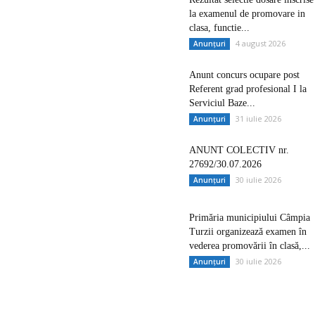
la examenul de promovare in
clasa, functie...
4 august 2026
Anunțuri
Anunt concurs ocupare post
Referent grad profesional I la
Serviciul Baze...
31 iulie 2026
Anunțuri
ANUNT COLECTIV nr.
27692/30.07.2026
30 iulie 2026
Anunțuri
Primăria municipiului Câmpia
Turzii organizează examen în
vederea promovării în clasă,...
30 iulie 2026
Anunțuri