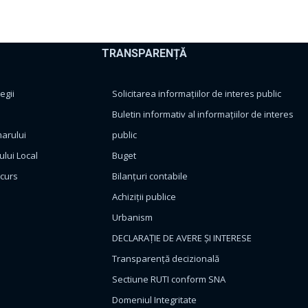
TRANSPARENȚĂ
egii
Solicitarea informațiilor de interes public
Buletin informativ al informațiilor de interes
marului
public
ului Local
Buget
ncurs
Bilanțuri contabile
Achiziții publice
Urbanism
DECLARAȚIE DE AVERE ȘI INTERESE
Transparență decizională
Sectiune RUTI conform SNA
Domeniul Integritate