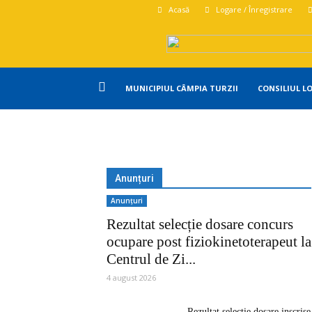
Acasă
Logare / Înregistrare
Primăria
MUNICIPIUL CÂMPIA TURZII
CONSILIUL L
Campia
Turzii
Anunțuri
Anunțuri
Rezultat selecție dosare concurs
ocupare post fiziokinetoterapeut la
Centrul de Zi...
4 august 2026
Rezultat selectie dosare inscrise