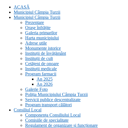
ACASĂ
Municipiul Câmpia Turzii
Municipiul Câmpia Turzii
Prezentare
Orașe înfrățite
Galeria primarilor
Harta municipiului
Adrese utile
Monumente istorice
Instituții de învățământ
Instituții de cult
Cetățeni de onoare
Instituții medicale
Program farmacii
An 2025
An 2026
Galerie Foto
Poliția Municipiului Câmpia Turzii
Servicii publice descentralizate
Program transport călători
Consiliul Local
Componența Consiliului Local
Comisiile de specialitate
Regulament de organizare și funcționare