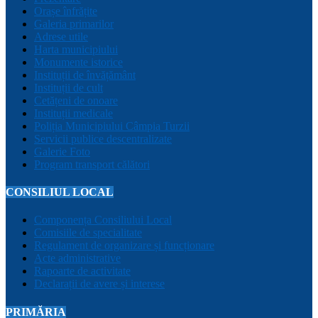
Orașe înfrățite
Galeria primarilor
Adrese utile
Harta municipiului
Monumente istorice
Instituții de învățământ
Instituții de cult
Cetățeni de onoare
Instituții medicale
Poliția Municipiului Câmpia Turzii
Servicii publice descentralizate
Galerie Foto
Program transport călători
CONSILIUL LOCAL
Componența Consiliului Local
Comisiile de specialitate
Regulament de organizare și funcționare
Acte administrative
Rapoarte de activitate
Declarații de avere și interese
PRIMĂRIA