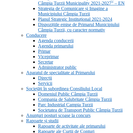
Câmpia Turzii Municipality 2021-2027” – EN
Strategia de Comunicare și Imagine a
Municipiului Câmpia Turzii
Planul Strategic Instituțional 2021-2024
Dispozițiile emise de Primarul Municipiului
Câmpia Turzii, cu caracter normativ
Conducere
Agenda conducerii
Agenda primarului
Primar
Viceprimar
Secretar
Administrator public
Aparatul de specialitate al Primarului
Direcții
Servicii
Sociețăți în subordinea Consiliului Local
Domeniul Public Câmpia Turzii
Compania de Salubritate Câmpia Turzii
Parc Industrial Campia Turzii
Societatea de Transport Public Câmpia Turzii
Anunțuri posturi scoase la concurs
Rapoarte și studii
Rapoarte de activitate ale primarului
Rapoarte ale Curții de Conturi