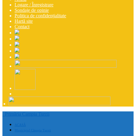
Logare / Înregistrare
Sondaje de opinie
Politica de confidențialitate
Hartă site
Contact
Primăria Campia Turzii
ACASĂ
Municipiul Câmpia Turzii