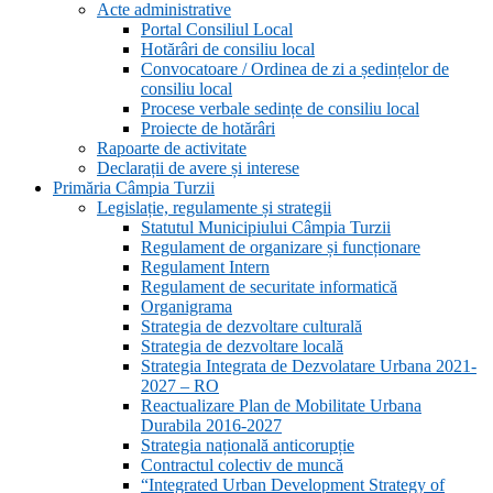
Acte administrative
Portal Consiliul Local
Hotărâri de consiliu local
Convocatoare / Ordinea de zi a ședințelor de
consiliu local
Procese verbale sedințe de consiliu local
Proiecte de hotărâri
Rapoarte de activitate
Declarații de avere și interese
Primăria Câmpia Turzii
Legislație, regulamente și strategii
Statutul Municipiului Câmpia Turzii
Regulament de organizare și funcționare
Regulament Intern
Regulament de securitate informatică
Organigrama
Strategia de dezvoltare culturală
Strategia de dezvoltare locală
Strategia Integrata de Dezvolatare Urbana 2021-
2027 – RO
Reactualizare Plan de Mobilitate Urbana
Durabila 2016-2027
Strategia națională anticorupție
Contractul colectiv de muncă
“Integrated Urban Development Strategy of