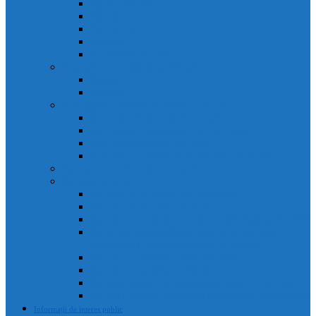
Agenda primarului
Primar
Viceprimar
Secretar
Administrator public
Aparatul de specialitate al Primarului
Direcții
Servicii
Sociețăți în subordinea Consiliului Local
Domeniul Public Câmpia Turzii
Compania de Salubritate Câmpia Turzii
Parc Industrial Campia Turzii
Societatea de Transport Public Câmpia Turzii
Anunțuri posturi scoase la concurs
Rapoarte și studii
Rapoarte de activitate ale primarului
Rapoarte ale Curții de Conturi
Rapoarte de evaluare a implementării legii 52 din 2003
Raport asupra societăților aflate în subordinea
Consiliului Local (guvernanta corporativă)
Rapoarte de aplicare a legii 544/2001
Rapoarte de activitate servicii
Rapoarte privind respectarea normelor de conduita
Raportul anual de evaluare a incidentelor de integritate
Informații de interes public