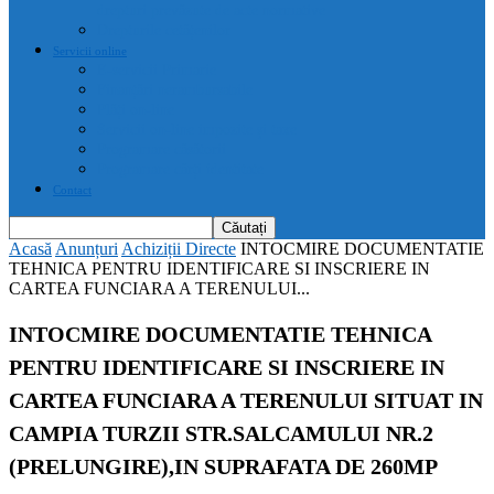
drepturi prevăzute de acte normative
Drepturile cetățenilor
Servicii online
E-servicii Primarie
Finanțări nerambursabile
Plăți on-line
Servicii on-line impozite și taxe
Programare căsătorii
Programare cărți identitate
Contact
Acasă
Anunțuri
Achiziții Directe
INTOCMIRE DOCUMENTATIE
TEHNICA PENTRU IDENTIFICARE SI INSCRIERE IN
CARTEA FUNCIARA A TERENULUI...
INTOCMIRE DOCUMENTATIE TEHNICA
PENTRU IDENTIFICARE SI INSCRIERE IN
CARTEA FUNCIARA A TERENULUI SITUAT IN
CAMPIA TURZII STR.SALCAMULUI NR.2
(PRELUNGIRE),IN SUPRAFATA DE 260MP