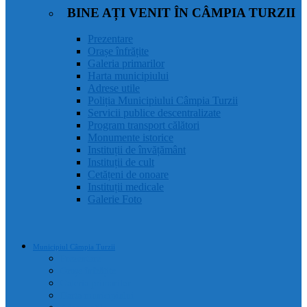
BINE AȚI VENIT ÎN CÂMPIA TURZII
Prezentare
Orașe înfrățite
Galeria primarilor
Harta municipiului
Adrese utile
Poliția Municipiului Câmpia Turzii
Servicii publice descentralizate
Program transport călători
Monumente istorice
Instituții de învățământ
Instituții de cult
Cetățeni de onoare
Instituții medicale
Galerie Foto
Municipiul Câmpia Turzii
Prezentare
Orașe înfrățite
Galeria primarilor
Harta municipiului