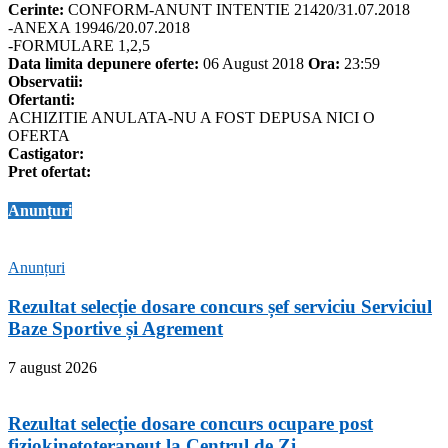
Cerinte:
CONFORM-ANUNT INTENTIE 21420/31.07.2018
-ANEXA 19946/20.07.2018
-FORMULARE 1,2,5
Data limita depunere oferte:
06 August 2018
Ora:
23:59
Observatii:
Ofertanti:
ACHIZITIE ANULATA-NU A FOST DEPUSA NICI O
OFERTA
Castigator:
Pret ofertat:
Anunțuri
Anunțuri
Rezultat selecție dosare concurs șef serviciu Serviciul
Baze Sportive și Agrement
7 august 2026
Rezultat selecție dosare concurs ocupare post
fiziokinetoterapeut la Centrul de Zi...