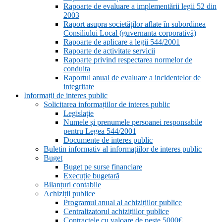
Rapoarte de evaluare a implementării legii 52 din
2003
Raport asupra societăților aflate în subordinea
Consiliului Local (guvernanta corporativă)
Rapoarte de aplicare a legii 544/2001
Rapoarte de activitate servicii
Rapoarte privind respectarea normelor de
conduita
Raportul anual de evaluare a incidentelor de
integritate
Informații de interes public
Solicitarea informațiilor de interes public
Legislație
Numele și prenumele persoanei responsabile
pentru Legea 544/2001
Documente de interes public
Buletin informativ al informațiilor de interes public
Buget
Buget pe surse financiare
Execuție bugetară
Bilanțuri contabile
Achiziții publice
Programul anual al achizițiilor publice
Centralizatorul achizițiilor publice
Contractele cu valoare de peste 5000€