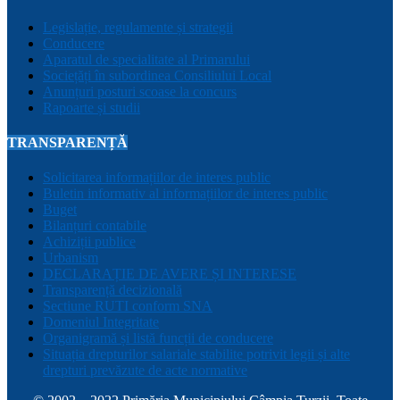
Legislație, regulamente și strategii
Conducere
Aparatul de specialitate al Primarului
Sociețăți în subordinea Consiliului Local
Anunțuri posturi scoase la concurs
Rapoarte și studii
TRANSPARENȚĂ
Solicitarea informațiilor de interes public
Buletin informativ al informațiilor de interes public
Buget
Bilanțuri contabile
Achiziții publice
Urbanism
DECLARAȚIE DE AVERE ȘI INTERESE
Transparență decizională
Sectiune RUTI conform SNA
Domeniul Integritate
Organigramă și listă funcții de conducere
Situația drepturilor salariale stabilite potrivit legii și alte
drepturi prevăzute de acte normative