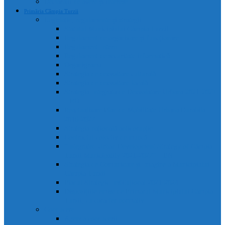
Declarații de avere și interese
Primăria Câmpia Turzii
Legislație, regulamente și strategii
Statutul Municipiului Câmpia Turzii
Regulament de organizare și funcționare
Regulament Intern
Regulament de securitate informatică
Organigrama
Strategia de dezvoltare culturală
Strategia de dezvoltare locală
Strategia Integrata de Dezvolatare Urbana 2021-2027
– RO
Reactualizare Plan de Mobilitate Urbana Durabila
2016-2027
Strategia națională anticorupție
Contractul colectiv de muncă
“Integrated Urban Development Strategy of Câmpia
Turzii Municipality 2021-2027” – EN
Strategia de Comunicare și Imagine a Municipiului
Câmpia Turzii
Planul Strategic Instituțional 2021-2024
Dispozițiile emise de Primarul Municipiului Câmpia
Turzii, cu caracter normativ
Conducere
Agenda conducerii