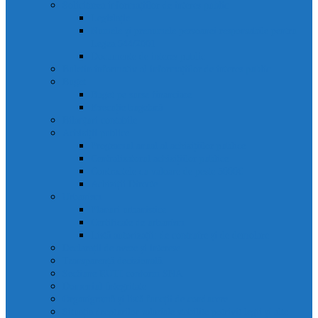
Solicitarea informațiilor de interes public
Legislație
Numele și prenumele persoanei responsabile pentru
Legea 544/2001
Documente de interes public
Buletin informativ al informațiilor de interes public
Buget
Buget pe surse financiare
Execuție bugetară
Bilanțuri contabile
Achiziții publice
Programul anual al achizițiilor publice
Centralizatorul achizițiilor publice
Contractele cu valoare de peste 5000€
Achiziții Directe
Urbanism
Planuri urbanistice
Certificate de urbanism
Listă autorizații: de contruire și de demolare
Declarații de avere și interese
Transparență decizională
Sectiune RUTI conform SNA
Domeniul Integritate
Organigramă și listă funcții de conducere
Situația drepturilor salariale stabilite potrivit legii și alte