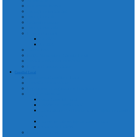
Adrese utile
Monumente istorice
Instituții de învățământ
Instituții de cult
Cetățeni de onoare
Instituții medicale
Program farmacii
An 2025
An 2026
Galerie Foto
Poliția Municipiului Câmpia Turzii
Servicii publice descentralizate
Program transport călători
Consiliul Local
Componența Consiliului Local
Comisiile de specialitate
Regulament de organizare și funcționare
Acte administrative
Portal Consiliul Local
Hotărâri de consiliu local
Convocatoare / Ordinea de zi a ședințelor de consiliu
local
Procese verbale sedințe de consiliu local
Proiecte de hotărâri
Rapoarte de activitate