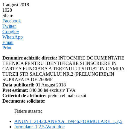
1 august 2018
1028
Share
Facebook
Twitter
Google+
WhatsApp
Email
Print
Denumire achizitie directa:
INTOCMIRE DOCUMENTATIE
TEHNICA PENTRU IDENTIFICARE SI INSCRIERE IN
CARTEA FUNCIARA A TERENULUI SITUAT IN CAMPIA
TURZII STR.SALCAMULUI NR.2 (PRELUNGIRE),IN
SUPRAFATA DE 260MP
Data publicarii:
01 August 2018
Pret estimat:
840.00 lei exclusiv TVA
Criteriul de atribuire:
pretul cel mai scazut
Documente solicitate:
Fisiere atasate:
ANUNT_21420,ANEXA_19946,FORMULARE_1,2,5
formulare_1,2,5-Word.doc