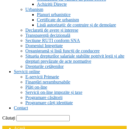
Achiziții Directe
Urbanism
Planuri urbanistice
Certificate de urbanism
Listă autorizații: de contruire și de demolare
Declarații de avere și interese
Transparență decizională
Sectiune RUTI conform SNA
Domeniul Integritate
Organigramă și listă funcții de conducere
Situația drepturilor salariale stabilite potrivit legii și alte
drepturi prevăzute de acte normative
Drepturile cetățenilor
Servicii online
E-servicii Primarie
Finanțări nerambursabile
Plăți on-line
Servicii on-line impozite și taxe
Programare căsătorii
Programare cărți identitate
Contact
Căutați
Acasă