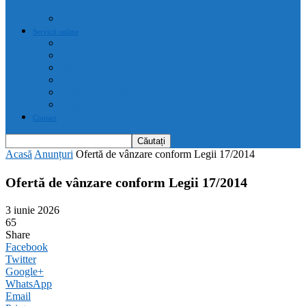
drepturi prevăzute de acte normative
Drepturile cetățenilor
Servicii online
E-servicii Primarie
Finanțări nerambursabile
Plăți on-line
Servicii on-line impozite și taxe
Programare căsătorii
Programare cărți identitate
Contact
Acasă
Anunțuri
Ofertă de vânzare conform Legii 17/2014
Ofertă de vânzare conform Legii 17/2014
3 iunie 2026
65
Share
Facebook
Twitter
Google+
WhatsApp
Email