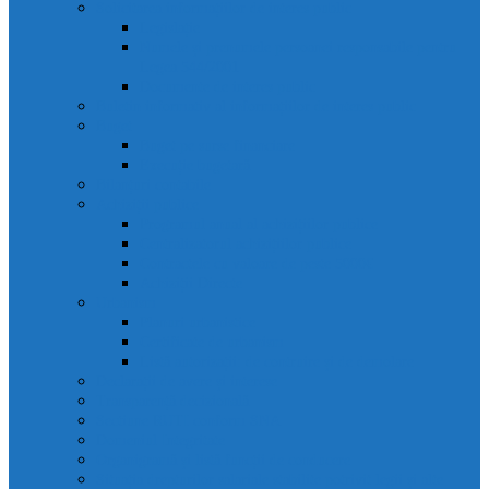
Solicitarea informațiilor de interes public
Legislație
Numele și prenumele persoanei responsabile pentru
Legea 544/2001
Documente de interes public
Buletin informativ al informațiilor de interes public
Buget
Buget pe surse financiare
Execuție bugetară
Bilanțuri contabile
Achiziții publice
Programul anual al achizițiilor publice
Centralizatorul achizițiilor publice
Contractele cu valoare de peste 5000€
Achiziții Directe
Urbanism
Planuri urbanistice
Certificate de urbanism
Listă autorizații: de contruire și de demolare
Declarații de avere și interese
Transparență decizională
Sectiune RUTI conform SNA
Domeniul Integritate
Organigramă și listă funcții de conducere
Situația drepturilor salariale stabilite potrivit legii și alte