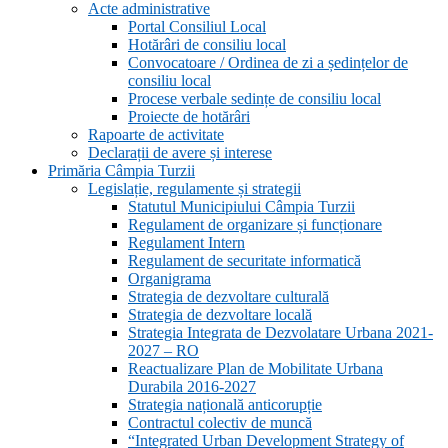
Acte administrative
Portal Consiliul Local
Hotărâri de consiliu local
Convocatoare / Ordinea de zi a ședințelor de
consiliu local
Procese verbale sedințe de consiliu local
Proiecte de hotărâri
Rapoarte de activitate
Declarații de avere și interese
Primăria Câmpia Turzii
Legislație, regulamente și strategii
Statutul Municipiului Câmpia Turzii
Regulament de organizare și funcționare
Regulament Intern
Regulament de securitate informatică
Organigrama
Strategia de dezvoltare culturală
Strategia de dezvoltare locală
Strategia Integrata de Dezvolatare Urbana 2021-
2027 – RO
Reactualizare Plan de Mobilitate Urbana
Durabila 2016-2027
Strategia națională anticorupție
Contractul colectiv de muncă
“Integrated Urban Development Strategy of