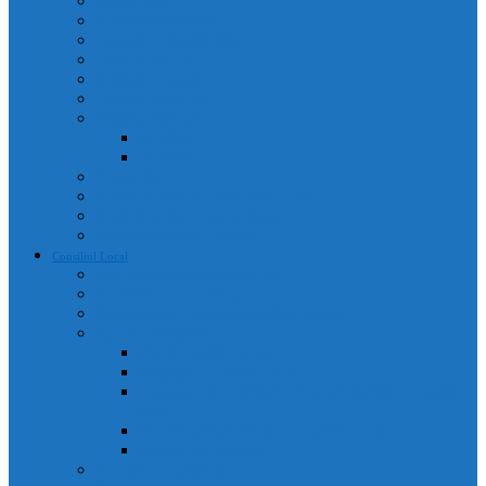
Adrese utile
Monumente istorice
Instituții de învățământ
Instituții de cult
Cetățeni de onoare
Instituții medicale
Program farmacii
An 2025
An 2026
Galerie Foto
Poliția Municipiului Câmpia Turzii
Servicii publice descentralizate
Program transport călători
Consiliul Local
Componența Consiliului Local
Comisiile de specialitate
Regulament de organizare și funcționare
Acte administrative
Portal Consiliul Local
Hotărâri de consiliu local
Convocatoare / Ordinea de zi a ședințelor de consiliu
local
Procese verbale sedințe de consiliu local
Proiecte de hotărâri
Rapoarte de activitate