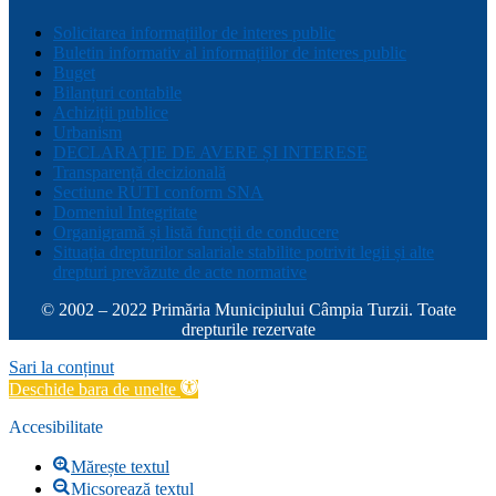
Solicitarea informațiilor de interes public
Buletin informativ al informațiilor de interes public
Buget
Bilanțuri contabile
Achiziții publice
Urbanism
DECLARAȚIE DE AVERE ȘI INTERESE
Transparență decizională
Sectiune RUTI conform SNA
Domeniul Integritate
Organigramă și listă funcții de conducere
Situația drepturilor salariale stabilite potrivit legii și alte
drepturi prevăzute de acte normative
© 2002 – 2022 Primăria Municipiului Câmpia Turzii. Toate
drepturile rezervate
Sari la conținut
Deschide bara de unelte
Accesibilitate
Mărește textul
Micșorează textul