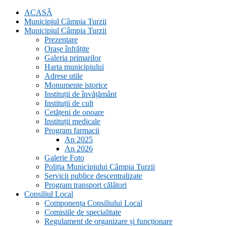
ACASĂ
Municipiul Câmpia Turzii
Municipiul Câmpia Turzii
Prezentare
Orașe înfrățite
Galeria primarilor
Harta municipiului
Adrese utile
Monumente istorice
Instituții de învățământ
Instituții de cult
Cetățeni de onoare
Instituții medicale
Program farmacii
An 2025
An 2026
Galerie Foto
Poliția Municipiului Câmpia Turzii
Servicii publice descentralizate
Program transport călători
Consiliul Local
Componența Consiliului Local
Comisiile de specialitate
Regulament de organizare și funcționare