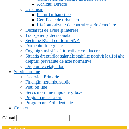
Achiziții Directe
Urbanism
Planuri urbanistice
Certificate de urbanism
Listă autorizații: de contruire și de demolare
Declarații de avere și interese
Transparență decizională
Sectiune RUTI conform SNA
Domeniul Integritate
Organigramă și listă funcții de conducere
Situația drepturilor salariale stabilite potrivit legii și alte
drepturi prevăzute de acte normative
Drepturile cetățenilor
Servicii online
E-servicii Primarie
Finanțări nerambursabile
Plăți on-line
Servicii on-line impozite și taxe
Programare căsătorii
Programare cărți identitate
Contact
Căutați
Acasă