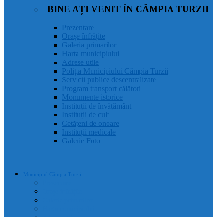
BINE AȚI VENIT ÎN CÂMPIA TURZII
Prezentare
Orașe înfrățite
Galeria primarilor
Harta municipiului
Adrese utile
Poliția Municipiului Câmpia Turzii
Servicii publice descentralizate
Program transport călători
Monumente istorice
Instituții de învățământ
Instituții de cult
Cetățeni de onoare
Instituții medicale
Galerie Foto
Municipiul Câmpia Turzii
Prezentare
Orașe înfrățite
Galeria primarilor
Harta municipiului