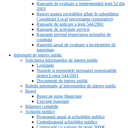
Rapoarte de evaluare a implementării legii 52 din
2003
Raport asupra societăților aflate în subordinea
Consiliului Local (guvernanta corporativă)
Rapoarte de aplicare a legii 544/2001
Rapoarte de activitate servicii
Rapoarte privind respectarea normelor de
conduita
Raportul anual de evaluare a incidentelor de
integritate
Informații de interes public
Solicitarea informațiilor de interes public
Legislație
Numele și prenumele persoanei responsabile
pentru Legea 544/2001
Documente de interes public
Buletin informativ al informațiilor de interes public
Buget
Buget pe surse financiare
Execuție bugetară
Bilanțuri contabile
Achiziții publice
Programul anual al achizițiilor publice
Centralizatorul achizițiilor publice
Contractele cu valoare de peste 5000€