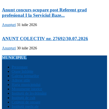
Anunt concurs ocupare post Referent grad
profesional I la Serviciul Baze...
Anunțuri
31 iulie 2026
ANUNT COLECTIV nr. 27692/30.07.2026
Anunțuri
30 iulie 2026
MUNICIPIUL
Prezentare
Orașe înfrățite
Galeria primarilor
Adrese utile
Harta municipiului
Monumente istorice
Instituții de învățământ
Instituții de cult
Cetățeni de onoare
Instituții medicale