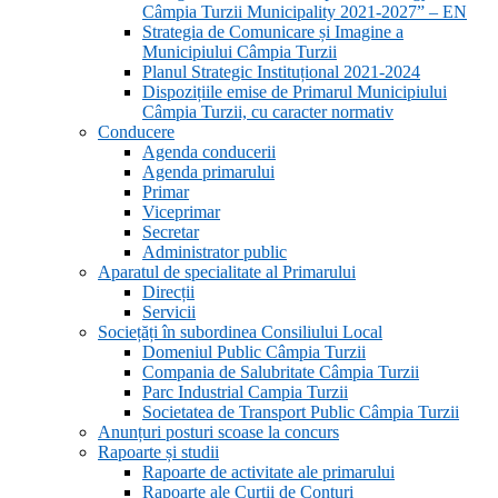
Câmpia Turzii Municipality 2021-2027” – EN
Strategia de Comunicare și Imagine a
Municipiului Câmpia Turzii
Planul Strategic Instituțional 2021-2024
Dispozițiile emise de Primarul Municipiului
Câmpia Turzii, cu caracter normativ
Conducere
Agenda conducerii
Agenda primarului
Primar
Viceprimar
Secretar
Administrator public
Aparatul de specialitate al Primarului
Direcții
Servicii
Sociețăți în subordinea Consiliului Local
Domeniul Public Câmpia Turzii
Compania de Salubritate Câmpia Turzii
Parc Industrial Campia Turzii
Societatea de Transport Public Câmpia Turzii
Anunțuri posturi scoase la concurs
Rapoarte și studii
Rapoarte de activitate ale primarului
Rapoarte ale Curții de Conturi