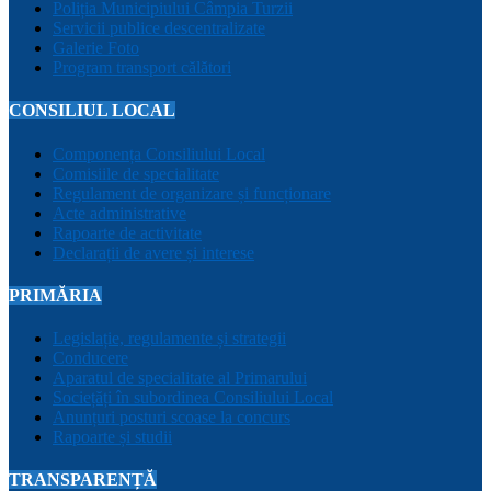
Poliția Municipiului Câmpia Turzii
Servicii publice descentralizate
Galerie Foto
Program transport călători
CONSILIUL LOCAL
Componența Consiliului Local
Comisiile de specialitate
Regulament de organizare și funcționare
Acte administrative
Rapoarte de activitate
Declarații de avere și interese
PRIMĂRIA
Legislație, regulamente și strategii
Conducere
Aparatul de specialitate al Primarului
Sociețăți în subordinea Consiliului Local
Anunțuri posturi scoase la concurs
Rapoarte și studii
TRANSPARENȚĂ