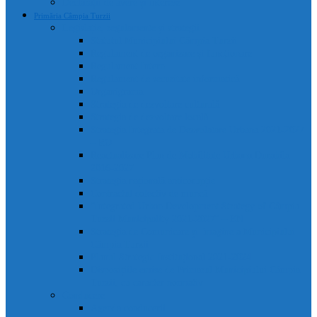
Declarații de avere și interese
Primăria Câmpia Turzii
Legislație, regulamente și strategii
Statutul Municipiului Câmpia Turzii
Regulament de organizare și funcționare
Regulament Intern
Regulament de securitate informatică
Organigrama
Strategia de dezvoltare culturală
Strategia de dezvoltare locală
Strategia Integrata de Dezvolatare Urbana 2021-2027
– RO
Reactualizare Plan de Mobilitate Urbana Durabila
2016-2027
Strategia națională anticorupție
Contractul colectiv de muncă
“Integrated Urban Development Strategy of Câmpia
Turzii Municipality 2021-2027” – EN
Strategia de Comunicare și Imagine a Municipiului
Câmpia Turzii
Planul Strategic Instituțional 2021-2024
Dispozițiile emise de Primarul Municipiului Câmpia
Turzii, cu caracter normativ
Conducere
Agenda conducerii