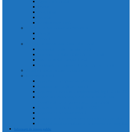
Agenda primarului
Primar
Viceprimar
Secretar
Administrator public
Aparatul de specialitate al Primarului
Direcții
Servicii
Sociețăți în subordinea Consiliului Local
Domeniul Public Câmpia Turzii
Compania de Salubritate Câmpia Turzii
Parc Industrial Campia Turzii
Societatea de Transport Public Câmpia Turzii
Anunțuri posturi scoase la concurs
Rapoarte și studii
Rapoarte de activitate ale primarului
Rapoarte ale Curții de Conturi
Rapoarte de evaluare a implementării legii 52 din 2003
Raport asupra societăților aflate în subordinea
Consiliului Local (guvernanta corporativă)
Rapoarte de aplicare a legii 544/2001
Rapoarte de activitate servicii
Rapoarte privind respectarea normelor de conduita
Raportul anual de evaluare a incidentelor de integritate
Informații de interes public