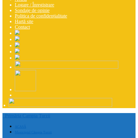
Logare / Înregistrare
Sondaje de opinie
Politica de confidențialitate
Hartă site
Contact
Primăria Campia Turzii
ACASĂ
Municipiul Câmpia Turzii