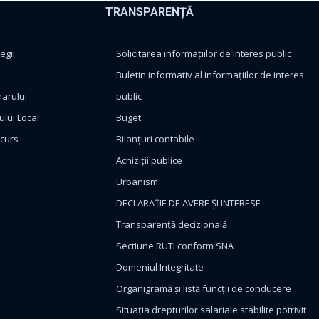
TRANSPARENȚĂ
egii
Solicitarea informațiilor de interes public
Buletin informativ al informațiilor de interes
marului
public
ului Local
Buget
ncurs
Bilanțuri contabile
Achiziții publice
Urbanism
DECLARAȚIE DE AVERE ȘI INTERESE
Transparență decizională
Sectiune RUTI conform SNA
Domeniul Integritate
Organigramă și listă funcții de conducere
Situația drepturilor salariale stabilite potrivit