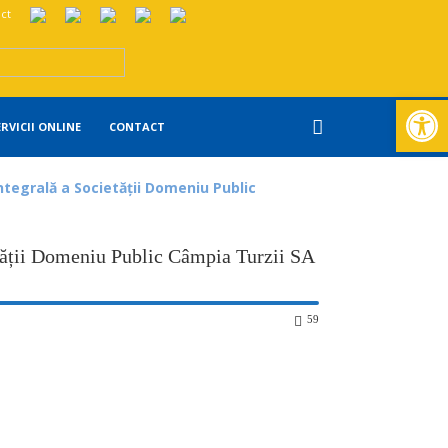
ct
Deschide ba
ERVICII ONLINE
CONTACT
tegrală a Societății Domeniu Public
etății Domeniu Public Câmpia Turzii SA
59