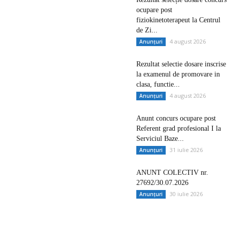
ocupare post
fiziokinetoterapeut la Centrul
de Zi...
4 august 2026
Anunțuri
Rezultat selectie dosare inscrise
la examenul de promovare in
clasa, functie...
4 august 2026
Anunțuri
Anunt concurs ocupare post
Referent grad profesional I la
Serviciul Baze...
31 iulie 2026
Anunțuri
ANUNT COLECTIV nr.
27692/30.07.2026
30 iulie 2026
Anunțuri