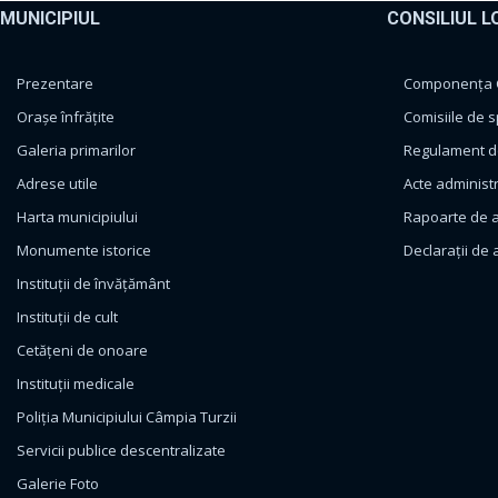
MUNICIPIUL
CONSILIUL L
Prezentare
Componența Co
Orașe înfrățite
Comisiile de s
Galeria primarilor
Regulament de
Adrese utile
Acte administ
Harta municipiului
Rapoarte de a
Monumente istorice
Declarații de 
Instituții de învățământ
Instituții de cult
Cetățeni de onoare
Instituții medicale
Poliția Municipiului Câmpia Turzii
Servicii publice descentralizate
Galerie Foto