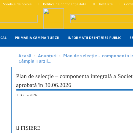
Sondaje de opinie
Politica de confidențialitate
Hartă site
Conta
OCAL
PRIMĂRIA CÂMPIA TURZII
INFORMAȚII DE INTERES PUBLIC
S
Acasă
Anunțuri
Plan de selecție – componenta in
Câmpia Turzii...
Plan de selecție – componenta integrală a Soci
aprobată în 30.06.2026
3 iulie 2026
Share
FIȘIERE