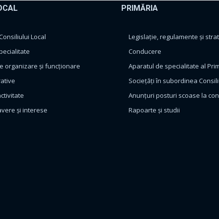
OCAL
PRIMĂRIA
nsiliului Local
Legislație, regulamente și strat
pecialitate
Conducere
 organizare și funcționare
Aparatul de specialitate al Pri
rative
Sociețăți în subordinea Consili
ctivitate
Anunțuri posturi scoase la co
avere și interese
Rapoarte și studii