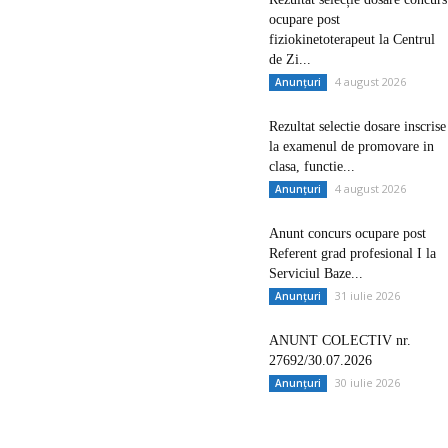
ocupare post
fiziokinetoterapeut la Centrul
de Zi...
4 august 2026
Anunțuri
Rezultat selectie dosare inscrise
la examenul de promovare in
clasa, functie...
4 august 2026
Anunțuri
Anunt concurs ocupare post
Referent grad profesional I la
Serviciul Baze...
31 iulie 2026
Anunțuri
ANUNT COLECTIV nr.
27692/30.07.2026
30 iulie 2026
Anunțuri