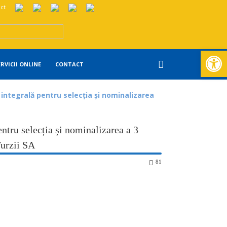
ct
Deschide ba
ERVICII ONLINE
CONTACT
ntegrală pentru selecția și nominalizarea
ru selecția și nominalizarea a 3
urzii SA
81