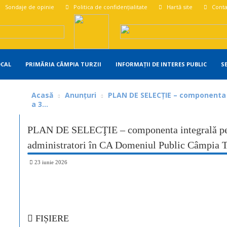
Sondaje de opinie
Politica de confidențialitate
Hartă site
Conta
OCAL
PRIMĂRIA CÂMPIA TURZII
INFORMAȚII DE INTERES PUBLIC
S
Acasă
Anunțuri
PLAN DE SELECŢIE – componenta i
a 3...
PLAN DE SELECŢIE – componenta integrală pent
administratori în CA Domeniul Public Câmpia T
23 iunie 2026
Share
FIȘIERE