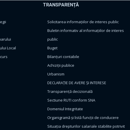
TRANSPARENȚĂ
egii
Solicitarea informațiilor de interes public
Buletin informativ al informațiilor de interes
marului
public
ului Local
Buget
ncurs
Bilanțuri contabile
Achiziții publice
Urbanism
DECLARAȚIE DE AVERE ȘI INTERESE
Transparență decizională
Sectiune RUTI conform SNA
Domeniul Integritate
Organigramă și listă funcții de conducere
Situația drepturilor salariale stabilite potrivit