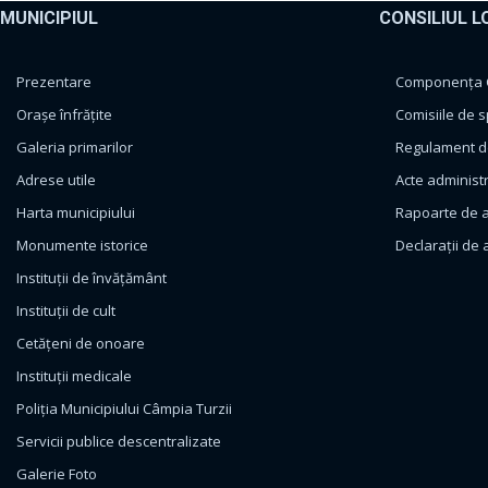
MUNICIPIUL
CONSILIUL L
Prezentare
Componența Co
Orașe înfrățite
Comisiile de s
Galeria primarilor
Regulament de
Adrese utile
Acte administ
Harta municipiului
Rapoarte de a
Monumente istorice
Declarații de 
Instituții de învățământ
Instituții de cult
Cetățeni de onoare
Instituții medicale
Poliția Municipiului Câmpia Turzii
Servicii publice descentralizate
Galerie Foto