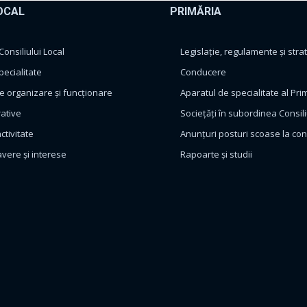
OCAL
PRIMĂRIA
nsiliului Local
Legislație, regulamente și strat
pecialitate
Conducere
 organizare și funcționare
Aparatul de specialitate al Pri
rative
Sociețăți în subordinea Consili
ctivitate
Anunțuri posturi scoase la co
avere și interese
Rapoarte și studii