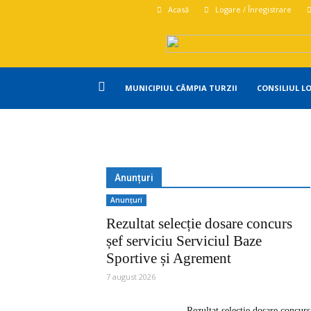
Acasă
Logare / Înregistrare
Primăria
MUNICIPIUL CÂMPIA TURZII
CONSILIUL L
Campia
Turzii
Anunțuri
Anunțuri
Rezultat selecție dosare concurs
șef serviciu Serviciul Baze
Sportive și Agrement
7 august 2026
Rezultat selecție dosare concurs