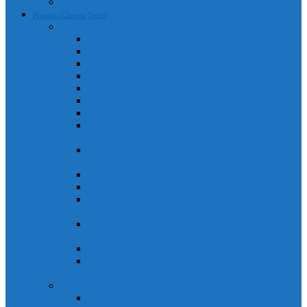
Declarații de avere și interese
Primăria Câmpia Turzii
Legislație, regulamente și strategii
Statutul Municipiului Câmpia Turzii
Regulament de organizare și funcționare
Regulament Intern
Regulament de securitate informatică
Organigrama
Strategia de dezvoltare culturală
Strategia de dezvoltare locală
Strategia Integrata de Dezvolatare Urbana 2021-2027
– RO
Reactualizare Plan de Mobilitate Urbana Durabila
2016-2027
Strategia națională anticorupție
Contractul colectiv de muncă
“Integrated Urban Development Strategy of Câmpia
Turzii Municipality 2021-2027” – EN
Strategia de Comunicare și Imagine a Municipiului
Câmpia Turzii
Planul Strategic Instituțional 2021-2024
Dispozițiile emise de Primarul Municipiului Câmpia
Turzii, cu caracter normativ
Conducere
Agenda conducerii