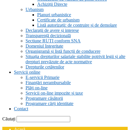
Achiziții Directe
Urbanism
Planuri urbanistice
Certificate de urbanism
Listă autorizații: de contruire și de demolare
Declarații de avere și interese
Transparență decizională
Sectiune RUTI conform SNA
Domeniul Integritate
Organigramă și listă funcții de conducere
Situația drepturilor salariale stabilite potrivit legii și alte
drepturi prevăzute de acte normative
Drepturile cetățenilor
Servicii online
E-servicii Primarie
Finanțări nerambursabile
Plăți on-line
Servicii on-line impozite și taxe
Programare căsătorii
Programare cărți identitate
Contact
Căutați
Acasă