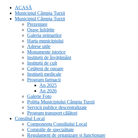
ACASĂ
Municipiul Câmpia Turzii
Municipiul Câmpia Turzii
Prezentare
Orașe înfrățite
Galeria primarilor
Harta municipiului
Adrese utile
Monumente istorice
Instituții de învățământ
Instituții de cult
Cetățeni de onoare
Instituții medicale
Program farmacii
An 2025
An 2026
Galerie Foto
Poliția Municipiului Câmpia Turzii
Servicii publice descentralizate
Program transport călători
Consiliul Local
Componența Consiliului Local
Comisiile de specialitate
Regulament de organizare și funcționare