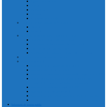
Agenda primarului
Primar
Viceprimar
Secretar
Administrator public
Aparatul de specialitate al Primarului
Direcții
Servicii
Sociețăți în subordinea Consiliului Local
Domeniul Public Câmpia Turzii
Compania de Salubritate Câmpia Turzii
Parc Industrial Campia Turzii
Societatea de Transport Public Câmpia Turzii
Anunțuri posturi scoase la concurs
Rapoarte și studii
Rapoarte de activitate ale primarului
Rapoarte ale Curții de Conturi
Rapoarte de evaluare a implementării legii 52 din 2003
Raport asupra societăților aflate în subordinea
Consiliului Local (guvernanta corporativă)
Rapoarte de aplicare a legii 544/2001
Rapoarte de activitate servicii
Rapoarte privind respectarea normelor de conduita
Raportul anual de evaluare a incidentelor de integritate
Informații de interes public