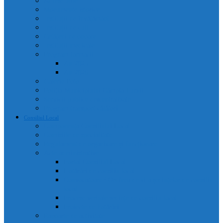
Adrese utile
Monumente istorice
Instituții de învățământ
Instituții de cult
Cetățeni de onoare
Instituții medicale
Program farmacii
An 2025
An 2026
Galerie Foto
Poliția Municipiului Câmpia Turzii
Servicii publice descentralizate
Program transport călători
Consiliul Local
Componența Consiliului Local
Comisiile de specialitate
Regulament de organizare și funcționare
Acte administrative
Portal Consiliul Local
Hotărâri de consiliu local
Convocatoare / Ordinea de zi a ședințelor de consiliu
local
Procese verbale sedințe de consiliu local
Proiecte de hotărâri
Rapoarte de activitate