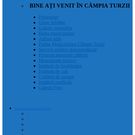
BINE AȚI VENIT ÎN CÂMPIA TURZII
Prezentare
Orașe înfrățite
Galeria primarilor
Harta municipiului
Adrese utile
Poliția Municipiului Câmpia Turzii
Servicii publice descentralizate
Program transport călători
Monumente istorice
Instituții de învățământ
Instituții de cult
Cetățeni de onoare
Instituții medicale
Galerie Foto
Municipiul Câmpia Turzii
Prezentare
Orașe înfrățite
Galeria primarilor
Harta municipiului