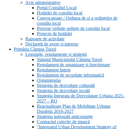
Acte administrative
Portal Consiliul Local
Hotărâri de consiliu local
Convocatoare / Ordinea de zi a ședințelor de
consiliu local
Procese verbale sedințe de consiliu local
Proiecte de hotărâri
Rapoarte de activitate
Declarații de avere și interese
Primăria Câmpia Turzii
Legislație, regulamente și strategii
Statutul Municipiului Câmpia Turzii
Regulament de organizare și funcționare
Regulament Intern
Regulament de securitate informatică
Organigrama
Strategia de dezvoltare culturală
Strategia de dezvoltare locală
Strategia Integrata de Dezvolatare Urbana 2021-
2027 – RO
Reactualizare Plan de Mobilitate Urbana
Durabila 2016-2027
Strategia națională anticorupție
Contractul colectiv de muncă
“Integrated Urban Development Strategy of