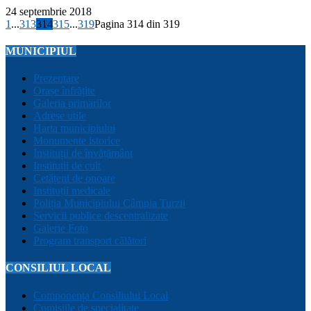
24 septembrie 2018
1
...
313
314
315
...
319
Pagina 314 din 319
MUNICIPIUL
Prezentare
Orașe înfrățite
Galeria primarilor
Adrese utile
Harta municipiului
Monumente istorice
Instituții de învățământ
Instituții de cult
Cetățeni de onoare
Instituții medicale
Poliția Municipiului Câmpia Turzii
Servicii publice descentralizate
Galerie Foto
Program transport călători
CONSILIUL LOCAL
Componența Consiliului Local
Comisiile de specialitate