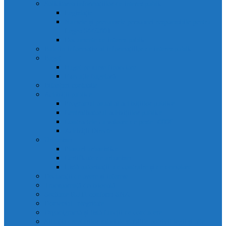
Solicitarea informațiilor de interes public
Legislație
Numele și prenumele persoanei responsabile pentru
Legea 544/2001
Documente de interes public
Buletin informativ al informațiilor de interes public
Buget
Buget pe surse financiare
Execuție bugetară
Bilanțuri contabile
Achiziții publice
Programul anual al achizițiilor publice
Centralizatorul achizițiilor publice
Contractele cu valoare de peste 5000€
Achiziții Directe
Urbanism
Planuri urbanistice
Certificate de urbanism
Listă autorizații: de contruire și de demolare
Declarații de avere și interese
Transparență decizională
Sectiune RUTI conform SNA
Domeniul Integritate
Organigramă și listă funcții de conducere
Situația drepturilor salariale stabilite potrivit legii și alte