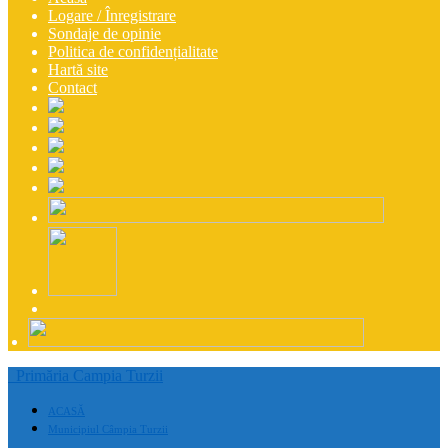
Logare / Înregistrare
Sondaje de opinie
Politica de confidențialitate
Hartă site
Contact
Primăria Campia Turzii
ACASĂ
Municipiul Câmpia Turzii