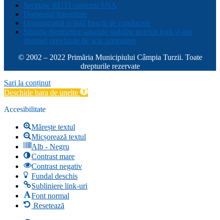
Sectiune RUTI conform SNA
Domeniul Integritate
Organigramă și listă funcții de conducere
Situația drepturilor salariale stabilite potrivit legii și alte
drepturi prevăzute de acte normative
© 2002 – 2022 Primăria Municipiului Câmpia Turzii. Toate
drepturile rezervate
Sari la conținut
Deschide bara de unelte
Accesibilitate
Mărește textul
Micșorează textul
Alb - Negru
Contrast mare
Contrast negativ
Fundal deschis
Subliniere link-uri
Font normal
Resetează