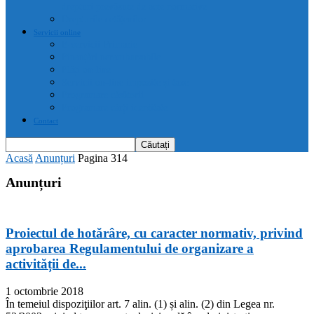
drepturi prevăzute de acte normative
Drepturile cetățenilor
Servicii online
E-servicii Primarie
Finanțări nerambursabile
Plăți on-line
Servicii on-line impozite și taxe
Programare căsătorii
Programare cărți identitate
Contact
Acasă
Anunțuri
Pagina 314
Anunțuri
Proiectul de hotărâre, cu caracter normativ, privind
aprobarea Regulamentului de organizare a
activității de...
1 octombrie 2018
În temeiul dispoziţiilor art. 7 alin. (1) și alin. (2) din Legea nr.