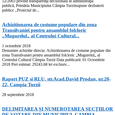
52/2003 privind transparenţa decizională în administraţia
publică, Primăria Municipiului Câmpia Turziisupune dezbaterii
publice ,,Proiectul de...
Achizitionarea de costume populare din zona
Transilvaniei pentru ansamblul folcloric
„Mugurelul„ al Centrului Cultural...
1 octombrie 2018
Denumire achizitie directa: Achizitionarea de costume populare din
zona Transilvaniei pentru ansamblul folcloric „Mugurelul„ al
Centrului Cultural Câmpia Turzii Data publicarii: 01 Octombrie
2018 Pret estimat: 29243.68 lei exclusiv...
Raport PUZ si RLU, str.Acad.David Prodan, nr.20-
22, Campia Turzii
28 septembrie 2018
DELIMITAREA ȘI NUMEROTAREA SECŢIILOR
DE VOTARE DIN MUNICIPIUL CAMPIA