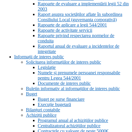
Rapoarte de evaluare a implementării legii 52 din
2003
Raport asupra societăților aflate în subordinea
Consiliului Local (guvernanta corporativă)
Rapoarte de aplicare a legii 544/2001
Rapoarte de activitate servicii
Rapoarte privind respectarea normelor de
conduita
Raportul anual de evaluare a incidentelor de
integritate
Informații de interes public
Solicitarea informațiilor de interes public
Legislație
Numele și prenumele persoanei responsabile
pentru Legea 544/2001
Documente de interes public
Buletin informativ al informațiilor de interes public
Buget
Buget pe surse financiare
Execuție bugetară
Bilanțuri contabile
Achiziții publice
Programul anual al achizițiilor publice
Centralizatorul achizițiilor publice
Contractele cu valoare de peste 5000€