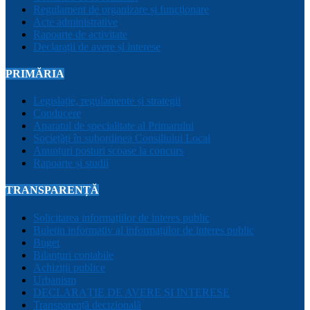
Regulament de organizare și funcționare
Acte administrative
Rapoarte de activitate
Declarații de avere și interese
PRIMĂRIA
Legislație, regulamente și strategii
Conducere
Aparatul de specialitate al Primarului
Sociețăți în subordinea Consiliului Local
Anunțuri posturi scoase la concurs
Rapoarte și studii
TRANSPARENȚĂ
Solicitarea informațiilor de interes public
Buletin informativ al informațiilor de interes public
Buget
Bilanțuri contabile
Achiziții publice
Urbanism
DECLARAȚIE DE AVERE ȘI INTERESE
Transparență decizională