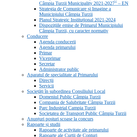
Câmpia Turzii Municipality 2021-2027” – EN
Strategia de Comunicare și Imagine a
Municipiului Câmpia Turzii
Planul Strategic Instituțional 2021-2024
Dispozițiile emise de Primarul Municipiului
Câmpia Turzii, cu caracter normativ
Conducere
Agenda conducerii
Agenda primarului
Primar
Viceprimar
Secretar
Administrator public
Aparatul de specialitate al Primarului
Direcții
Servicii
Sociețăți în subordinea Consiliului Local
Domeniul Public Câmpia Turzii
Compania de Salubritate Câmpia Turzii
Parc Industrial Campia Turzii
Societatea de Transport Public Câmpia Turzii
Anunțuri posturi scoase la concurs
Rapoarte și studii
Rapoarte de activitate ale primarului
Rapoarte ale Curții de Conturi