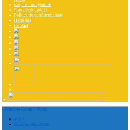
Logare / Înregistrare
Sondaje de opinie
Politica de confidențialitate
Hartă site
Contact
Primăria Campia Turzii
ACASĂ
Municipiul Câmpia Turzii