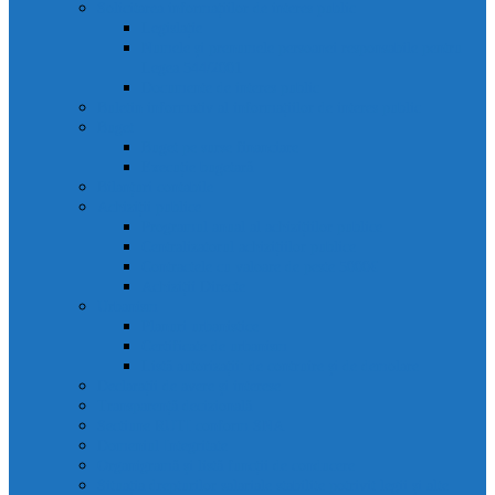
Solicitarea informațiilor de interes public
Legislație
Numele și prenumele persoanei responsabile pentru
Legea 544/2001
Documente de interes public
Buletin informativ al informațiilor de interes public
Buget
Buget pe surse financiare
Execuție bugetară
Bilanțuri contabile
Achiziții publice
Programul anual al achizițiilor publice
Centralizatorul achizițiilor publice
Contractele cu valoare de peste 5000€
Achiziții Directe
Urbanism
Planuri urbanistice
Certificate de urbanism
Listă autorizații: de contruire și de demolare
Declarații de avere și interese
Transparență decizională
Sectiune RUTI conform SNA
Domeniul Integritate
Organigramă și listă funcții de conducere
Situația drepturilor salariale stabilite potrivit legii și alte