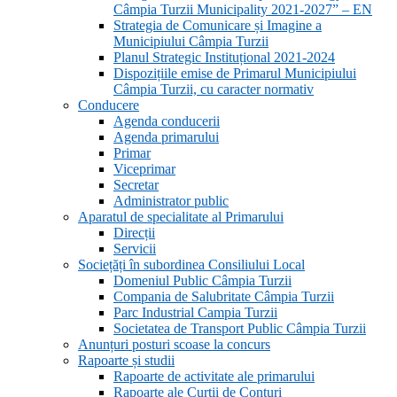
Câmpia Turzii Municipality 2021-2027” – EN
Strategia de Comunicare și Imagine a
Municipiului Câmpia Turzii
Planul Strategic Instituțional 2021-2024
Dispozițiile emise de Primarul Municipiului
Câmpia Turzii, cu caracter normativ
Conducere
Agenda conducerii
Agenda primarului
Primar
Viceprimar
Secretar
Administrator public
Aparatul de specialitate al Primarului
Direcții
Servicii
Sociețăți în subordinea Consiliului Local
Domeniul Public Câmpia Turzii
Compania de Salubritate Câmpia Turzii
Parc Industrial Campia Turzii
Societatea de Transport Public Câmpia Turzii
Anunțuri posturi scoase la concurs
Rapoarte și studii
Rapoarte de activitate ale primarului
Rapoarte ale Curții de Conturi