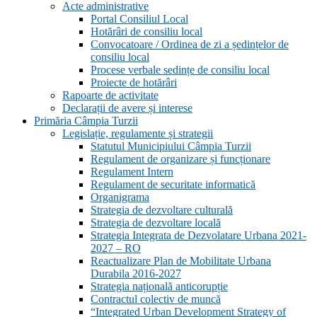
Acte administrative
Portal Consiliul Local
Hotărâri de consiliu local
Convocatoare / Ordinea de zi a ședințelor de
consiliu local
Procese verbale sedințe de consiliu local
Proiecte de hotărâri
Rapoarte de activitate
Declarații de avere și interese
Primăria Câmpia Turzii
Legislație, regulamente și strategii
Statutul Municipiului Câmpia Turzii
Regulament de organizare și funcționare
Regulament Intern
Regulament de securitate informatică
Organigrama
Strategia de dezvoltare culturală
Strategia de dezvoltare locală
Strategia Integrata de Dezvolatare Urbana 2021-
2027 – RO
Reactualizare Plan de Mobilitate Urbana
Durabila 2016-2027
Strategia națională anticorupție
Contractul colectiv de muncă
“Integrated Urban Development Strategy of