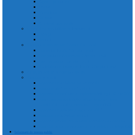
Agenda primarului
Primar
Viceprimar
Secretar
Administrator public
Aparatul de specialitate al Primarului
Direcții
Servicii
Sociețăți în subordinea Consiliului Local
Domeniul Public Câmpia Turzii
Compania de Salubritate Câmpia Turzii
Parc Industrial Campia Turzii
Societatea de Transport Public Câmpia Turzii
Anunțuri posturi scoase la concurs
Rapoarte și studii
Rapoarte de activitate ale primarului
Rapoarte ale Curții de Conturi
Rapoarte de evaluare a implementării legii 52 din 2003
Raport asupra societăților aflate în subordinea
Consiliului Local (guvernanta corporativă)
Rapoarte de aplicare a legii 544/2001
Rapoarte de activitate servicii
Rapoarte privind respectarea normelor de conduita
Raportul anual de evaluare a incidentelor de integritate
Informații de interes public