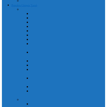
Declarații de avere și interese
Primăria Câmpia Turzii
Legislație, regulamente și strategii
Statutul Municipiului Câmpia Turzii
Regulament de organizare și funcționare
Regulament Intern
Regulament de securitate informatică
Organigrama
Strategia de dezvoltare culturală
Strategia de dezvoltare locală
Strategia Integrata de Dezvolatare Urbana 2021-2027
– RO
Reactualizare Plan de Mobilitate Urbana Durabila
2016-2027
Strategia națională anticorupție
Contractul colectiv de muncă
“Integrated Urban Development Strategy of Câmpia
Turzii Municipality 2021-2027” – EN
Strategia de Comunicare și Imagine a Municipiului
Câmpia Turzii
Planul Strategic Instituțional 2021-2024
Dispozițiile emise de Primarul Municipiului Câmpia
Turzii, cu caracter normativ
Conducere
Agenda conducerii