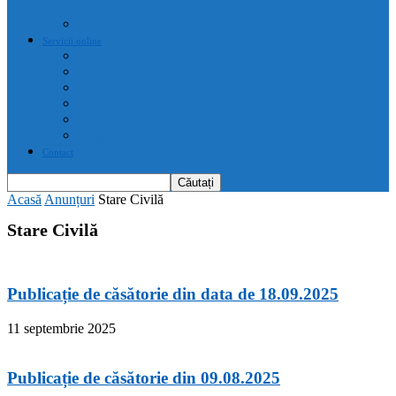
drepturi prevăzute de acte normative
Drepturile cetățenilor
Servicii online
E-servicii Primarie
Finanțări nerambursabile
Plăți on-line
Servicii on-line impozite și taxe
Programare căsătorii
Programare cărți identitate
Contact
Acasă
Anunțuri
Stare Civilă
Stare Civilă
Publicație de căsătorie din data de 18.09.2025
11 septembrie 2025
Publicație de căsătorie din 09.08.2025