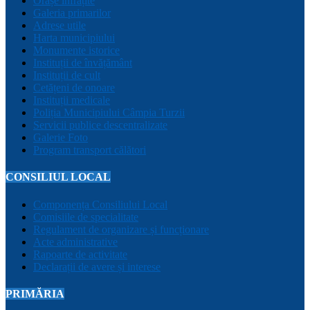
Orașe înfrățite
Galeria primarilor
Adrese utile
Harta municipiului
Monumente istorice
Instituții de învățământ
Instituții de cult
Cetățeni de onoare
Instituții medicale
Poliția Municipiului Câmpia Turzii
Servicii publice descentralizate
Galerie Foto
Program transport călători
CONSILIUL LOCAL
Componența Consiliului Local
Comisiile de specialitate
Regulament de organizare și funcționare
Acte administrative
Rapoarte de activitate
Declarații de avere și interese
PRIMĂRIA