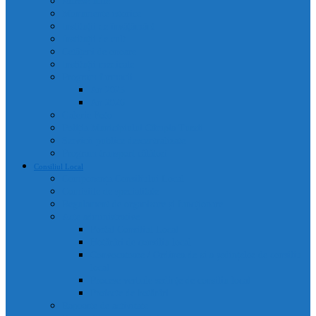
Adrese utile
Monumente istorice
Instituții de învățământ
Instituții de cult
Cetățeni de onoare
Instituții medicale
Program farmacii
An 2025
An 2026
Galerie Foto
Poliția Municipiului Câmpia Turzii
Servicii publice descentralizate
Program transport călători
Consiliul Local
Componența Consiliului Local
Comisiile de specialitate
Regulament de organizare și funcționare
Acte administrative
Portal Consiliul Local
Hotărâri de consiliu local
Convocatoare / Ordinea de zi a ședințelor de consiliu
local
Procese verbale sedințe de consiliu local
Proiecte de hotărâri
Rapoarte de activitate