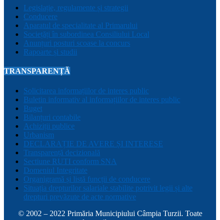
Legislație, regulamente și strategii
Conducere
Aparatul de specialitate al Primarului
Sociețăți în subordinea Consiliului Local
Anunțuri posturi scoase la concurs
Rapoarte și studii
TRANSPARENȚĂ
Solicitarea informațiilor de interes public
Buletin informativ al informațiilor de interes public
Buget
Bilanțuri contabile
Achiziții publice
Urbanism
DECLARAȚIE DE AVERE ȘI INTERESE
Transparență decizională
Sectiune RUTI conform SNA
Domeniul Integritate
Organigramă și listă funcții de conducere
Situația drepturilor salariale stabilite potrivit legii și alte
drepturi prevăzute de acte normative
© 2002 – 2022 Primăria Municipiului Câmpia Turzii. Toate