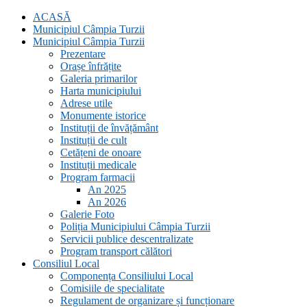
ACASĂ
Municipiul Câmpia Turzii
Municipiul Câmpia Turzii
Prezentare
Orașe înfrățite
Galeria primarilor
Harta municipiului
Adrese utile
Monumente istorice
Instituții de învățământ
Instituții de cult
Cetățeni de onoare
Instituții medicale
Program farmacii
An 2025
An 2026
Galerie Foto
Poliția Municipiului Câmpia Turzii
Servicii publice descentralizate
Program transport călători
Consiliul Local
Componența Consiliului Local
Comisiile de specialitate
Regulament de organizare și funcționare