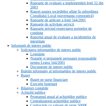
Rapoarte de evaluare a implementării legii 52 din
2003
Raport asupra societăților aflate în subordinea
Consiliului Local (guvernanta corporativă)
Rapoarte de aplicare a legii 544/2001
Rapoarte de activitate servicii
Rapoarte privind respectarea normelor de
conduita
Raportul anual de evaluare a incidentelor de
integritate
Informații de interes public
Solicitarea informațiilor de interes public
Legislație
Numele și prenumele persoanei responsabile
pentru Legea 544/2001
Documente de interes public
Buletin informativ al informațiilor de interes public
Buget
Buget pe surse financiare
Execuție bugetară
Bilanțuri contabile
Achiziții publice
Programul anual al achizițiilor publice
Centralizatorul achizițiilor publice
Contractele cu valoare de peste 5000€