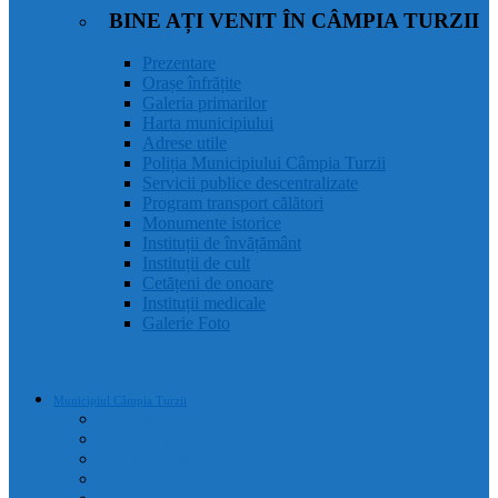
BINE AȚI VENIT ÎN CÂMPIA TURZII
Prezentare
Orașe înfrățite
Galeria primarilor
Harta municipiului
Adrese utile
Poliția Municipiului Câmpia Turzii
Servicii publice descentralizate
Program transport călători
Monumente istorice
Instituții de învățământ
Instituții de cult
Cetățeni de onoare
Instituții medicale
Galerie Foto
Municipiul Câmpia Turzii
Prezentare
Orașe înfrățite
Galeria primarilor
Harta municipiului