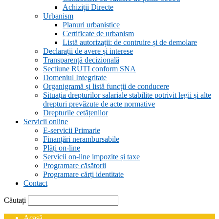
Achiziții Directe
Urbanism
Planuri urbanistice
Certificate de urbanism
Listă autorizații: de contruire și de demolare
Declarații de avere și interese
Transparență decizională
Sectiune RUTI conform SNA
Domeniul Integritate
Organigramă și listă funcții de conducere
Situația drepturilor salariale stabilite potrivit legii și alte
drepturi prevăzute de acte normative
Drepturile cetățenilor
Servicii online
E-servicii Primarie
Finanțări nerambursabile
Plăți on-line
Servicii on-line impozite și taxe
Programare căsătorii
Programare cărți identitate
Contact
Căutați
Acasă