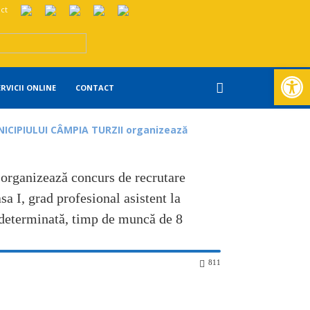
ct
Deschide ba
ERVICII ONLINE
CONTACT
ICIPIULUI CÂMPIA TURZII organizează
nizează concurs de recrutare
sa I, grad profesional asistent la
ă determinată, timp de muncă de 8
811