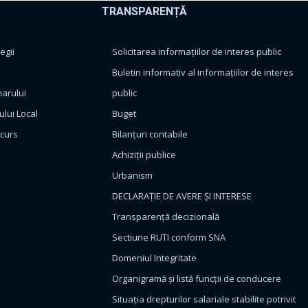
TRANSPARENȚĂ
egii
Solicitarea informațiilor de interes public
Buletin informativ al informațiilor de interes
marului
public
ului Local
Buget
ncurs
Bilanțuri contabile
Achiziții publice
Urbanism
DECLARAȚIE DE AVERE ȘI INTERESE
Transparență decizională
Sectiune RUTI conform SNA
Domeniul Integritate
Organigramă și listă funcții de conducere
Situația drepturilor salariale stabilite potrivit