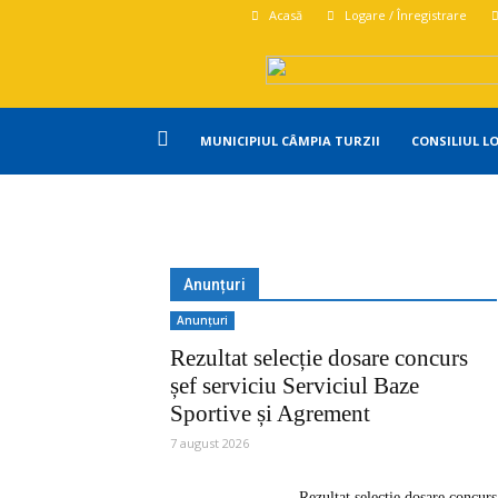
Acasă
Logare / Înregistrare
Primăria
MUNICIPIUL CÂMPIA TURZII
CONSILIUL L
Campia
Turzii
Anunțuri
Anunțuri
Rezultat selecție dosare concurs
șef serviciu Serviciul Baze
Sportive și Agrement
7 august 2026
Rezultat selecție dosare concurs