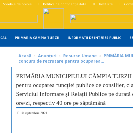
Sondaje de opinie
Politica de confidențialitate
Hartă site
Conta
OCAL
PRIMĂRIA CÂMPIA TURZII
INFORMAȚII DE INTERES PUBLIC
S
Acasă
Anunțuri
Resurse Umane
PRIMĂRIA MUN
concurs de recrutare pentru ocuparea...
PRIMĂRIA MUNICIPIULUI CÂMPIA TURZII orga
pentru ocuparea funcţiei publice de consilier, cla
Serviciul Informare și Relații Publice pe durat
ore/zi, respectiv 40 ore pe săptămână
10 septembrie 2021
Share