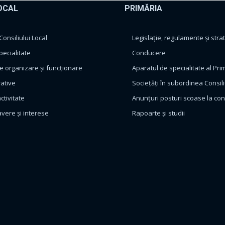
OCAL
PRIMĂRIA
nsiliului Local
Legislație, regulamente și strat
pecialitate
Conducere
 organizare și funcționare
Aparatul de specialitate al Pri
rative
Sociețăți în subordinea Consili
ctivitate
Anunțuri posturi scoase la co
avere și interese
Rapoarte și studii