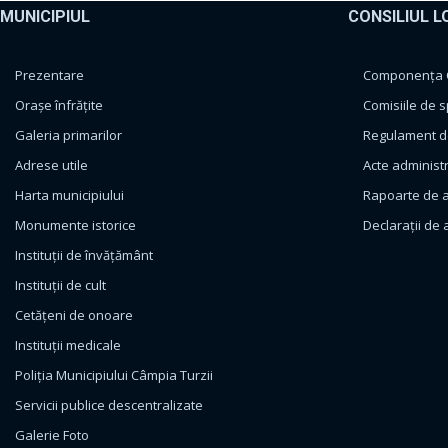
MUNICIPIUL
CONSILIUL L
Prezentare
Componența Co
Orașe înfrățite
Comisiile de s
Galeria primarilor
Regulament de
Adrese utile
Acte administ
Harta municipiului
Rapoarte de a
Monumente istorice
Declarații de 
Instituții de învățământ
Instituții de cult
Cetățeni de onoare
Instituții medicale
Poliția Municipiului Câmpia Turzii
Servicii publice descentralizate
Galerie Foto