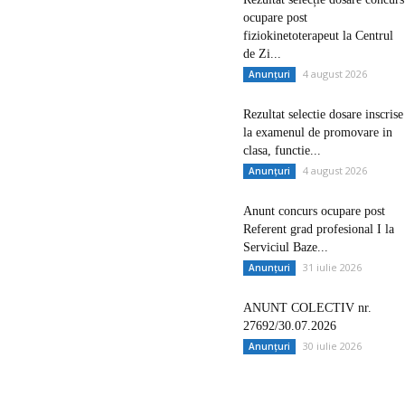
ocupare post
fiziokinetoterapeut la Centrul
de Zi...
4 august 2026
Anunțuri
Rezultat selectie dosare inscrise
la examenul de promovare in
clasa, functie...
4 august 2026
Anunțuri
Anunt concurs ocupare post
Referent grad profesional I la
Serviciul Baze...
31 iulie 2026
Anunțuri
ANUNT COLECTIV nr.
27692/30.07.2026
30 iulie 2026
Anunțuri