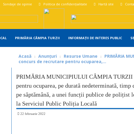
Sondaje de opinie
Politica de confidențialitate
Hartă site
Conta
OCAL
PRIMĂRIA CÂMPIA TURZII
INFORMAȚII DE INTERES PUBLIC
S
Acasă
Anunțuri
Resurse Umane
PRIMĂRIA MUN
concurs de recrutare pentru ocuparea,...
PRIMĂRIA MUNICIPIULUI CÂMPIA TURZII orga
pentru ocuparea, pe durată nedeterminată, timp 
pe săptămână, a unei funcții publice de polițist l
la Serviciul Public Poliția Locală
22 februarie 2022
Share