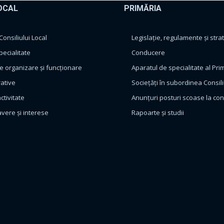
OCAL
PRIMĂRIA
nsiliului Local
Legislație, regulamente și strat
pecialitate
Conducere
 organizare și funcționare
Aparatul de specialitate al Pri
rative
Sociețăți în subordinea Consili
ctivitate
Anunțuri posturi scoase la co
avere și interese
Rapoarte și studii