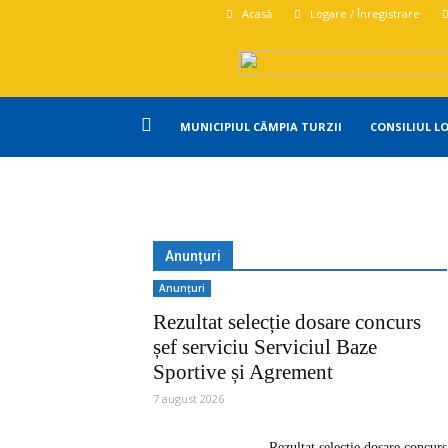
Acasă
Logare / Înregistrare
Primăria
MUNICIPIUL CÂMPIA TURZII
CONSILIUL L
Campia
Turzii
Anunțuri
Anunțuri
Rezultat selecție dosare concurs
șef serviciu Serviciul Baze
Sportive și Agrement
7 august 2026
Rezultat selecție dosare concurs