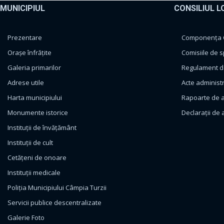
MUNICIPIUL
CONSILIUL L
Prezentare
Componența Co
Orașe înfrățite
Comisiile de s
Galeria primarilor
Regulament de
Adrese utile
Acte administ
Harta municipiului
Rapoarte de a
Monumente istorice
Declarații de 
Instituții de învățământ
Instituții de cult
Cetățeni de onoare
Instituții medicale
Poliția Municipiului Câmpia Turzii
Servicii publice descentralizate
Galerie Foto