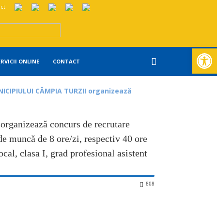
ct
Deschide ba
ERVICII ONLINE
CONTACT
ICIPIULUI CÂMPIA TURZII organizează
nizează concurs de recrutare
de muncă de 8 ore/zi, respectiv 40 ore
ocal, clasa I, grad profesional asistent
808