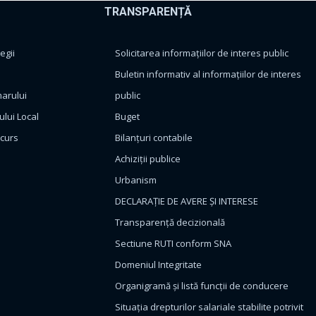
TRANSPARENȚĂ
egii
Solicitarea informațiilor de interes public
Buletin informativ al informațiilor de interes
marului
public
ului Local
Buget
ncurs
Bilanțuri contabile
Achiziții publice
Urbanism
DECLARAȚIE DE AVERE ȘI INTERESE
Transparență decizională
Sectiune RUTI conform SNA
Domeniul Integritate
Organigramă și listă funcții de conducere
Situația drepturilor salariale stabilite potrivit