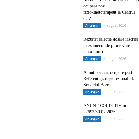
ocupare post
fiziokinetoterapeut la Centrul
de Zi...
4 august 2026
Anunțuri
Rezultat selectie dosare inscrise
la examenul de promovare in
clasa, functie...
4 august 2026
Anunțuri
Anunt concurs ocupare post
Referent grad profesional I la
Serviciul Baze...
31 iulie 2026
Anunțuri
ANUNT COLECTIV nr.
27692/30.07.2026
30 iulie 2026
Anunțuri