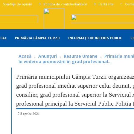
Sondaje de opinie
Politica de confidențialitate
Hartă site
Conta
OCAL
PRIMĂRIA CÂMPIA TURZII
INFORMAȚII DE INTERES PUBLIC
S
Acasă
Anunțuri
Resurse Umane
Primăria muni
în vederea promovării în grad profesional...
Primăria municipiului Câmpia Turzii organizea
grad profesional imediat superior celui deținut, 
consilier, grad profesional superior la Serviciul A
profesional principal la Serviciul Public Poliția
5 aprilie 2021
Share