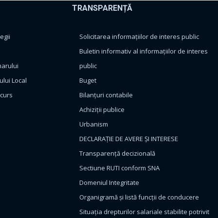
TRANSPARENȚĂ
egii
Solicitarea informațiilor de interes public
Buletin informativ al informațiilor de interes
marului
public
ului Local
Buget
ncurs
Bilanțuri contabile
Achiziții publice
Urbanism
DECLARAȚIE DE AVERE ȘI INTERESE
Transparență decizională
Sectiune RUTI conform SNA
Domeniul Integritate
Organigramă și listă funcții de conducere
Situația drepturilor salariale stabilite potrivit