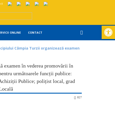
ct
Deschide ba
ERVICII ONLINE
CONTACT
cipiului Câmpia Turzii organizează examen
ză examen în vederea promovării în
pentru următoarele funcții publice:
chiziții Publice; polițist local, grad
 Locală
827