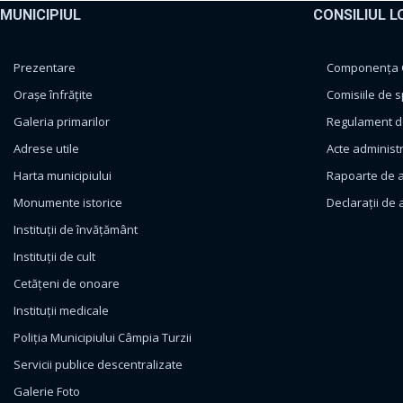
MUNICIPIUL
CONSILIUL L
Prezentare
Componența Co
Orașe înfrățite
Comisiile de s
Galeria primarilor
Regulament de
Adrese utile
Acte administ
Harta municipiului
Rapoarte de a
Monumente istorice
Declarații de 
Instituții de învățământ
Instituții de cult
Cetățeni de onoare
Instituții medicale
Poliția Municipiului Câmpia Turzii
Servicii publice descentralizate
Galerie Foto