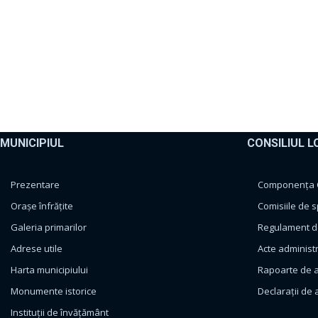
MUNICIPIUL
CONSILIUL L
Prezentare
Componența Co
Orașe înfrățite
Comisiile de s
Galeria primarilor
Regulament de
Adrese utile
Acte administ
Harta municipiului
Rapoarte de a
Monumente istorice
Declarații de 
Instituții de învățământ