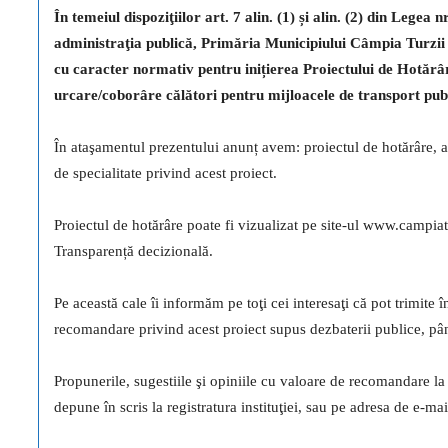
În temeiul dispoziţiilor art. 7 alin. (1) și alin. (2) din Legea
administraţia publică, Primăria Municipiului Câmpia Turzii 
cu caracter normativ
p
entru inițierea Proiectului de Hotărâ
urcare/coborâre călători pentru mijloacele de transport pub
În ataşamentul prezentului anunț avem: proiectul de hotărâre, an
de specialitate privind acest proiect.
Proiectul de hotărâre poate fi vizualizat pe site-ul www.cam
Transparență decizională.
Pe această cale îi informăm pe toţi cei interesaţi că pot trimite î
recomandare privind acest proiect supus dezbaterii publice, pâ
Propunerile, sugestiile şi opiniile cu valoare de recomandare la
depune în scris la registratura instituţiei, sau pe adresa de e-m