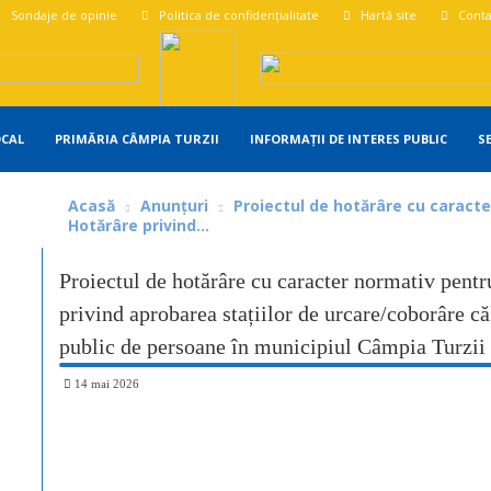
Sondaje de opinie
Politica de confidențialitate
Hartă site
Conta
OCAL
PRIMĂRIA CÂMPIA TURZII
INFORMAȚII DE INTERES PUBLIC
S
Acasă
Anunțuri
Proiectul de hotărâre cu caracte
Hotărâre privind...
Proiectul de hotărâre cu caracter normativ pentr
privind aprobarea stațiilor de urcare/coborâre că
public de persoane în municipiul Câmpia Turzii
14 mai 2026
Share