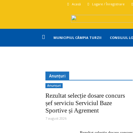
Acasă
Logare / Înregistrare
Primăria
MUNICIPIUL CÂMPIA TURZII
CONSILIUL L
Campia
Turzii
Anunțuri
Anunțuri
Rezultat selecție dosare concurs
șef serviciu Serviciul Baze
Sportive și Agrement
7 august 2026
Rezultat selecție dosare concurs