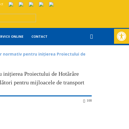
ct
Deschide ba
ERVICII ONLINE
CONTACT
r normativ pentru inițierea Proiectului de
u inițierea Proiectului de Hotărâre
lători pentru mijloacele de transport
108