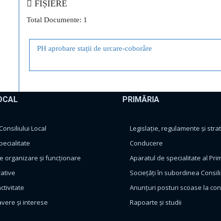
FIȘIERE
Total Documente: 1
PH aprobare stații de urcare-coborâre
OCAL
PRIMĂRIA
nsiliului Local
Legislație, regulamente și strat
pecialitate
Conducere
 organizare și funcționare
Aparatul de specialitate al Pri
rative
Sociețăți în subordinea Consili
ctivitate
Anunțuri posturi scoase la co
avere și interese
Rapoarte și studii