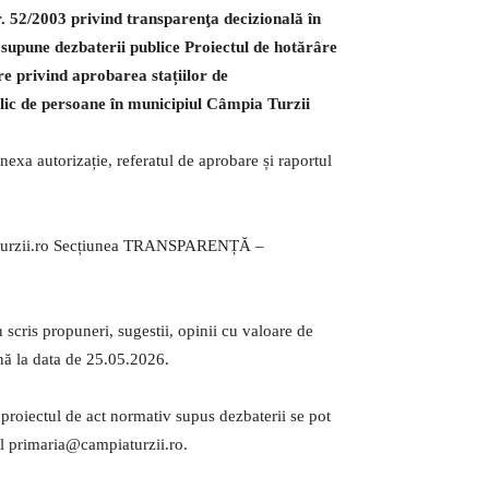
 nr. 52/2003 privind transparenţa decizională în
supune dezbaterii publice Proiectul de hotărâre
re privind aprobarea stațiilor de
lic de persoane în municipiul Câmpia Turzii
exa autorizație, referatul de aprobare și raportul
piaturzii.ro Secțiunea TRANSPARENȚĂ –
n scris propuneri, sugestii, opinii cu valoare de
nă la data de 25.05.2026.
 proiectul de act normativ supus dezbaterii se pot
ail primaria@campiaturzii.ro.