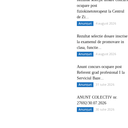
ocupare post
fiziokinetoterapeut la Centrul
de Zi...
4 august 2026
Anunțuri
Rezultat selectie dosare inscrise
la examenul de promovare in
clasa, functie...
4 august 2026
Anunțuri
Anunt concurs ocupare post
Referent grad profesional I la
Serviciul Baze...
31 iulie 2026
Anunțuri
ANUNT COLECTIV nr.
27692/30.07.2026
30 iulie 2026
Anunțuri