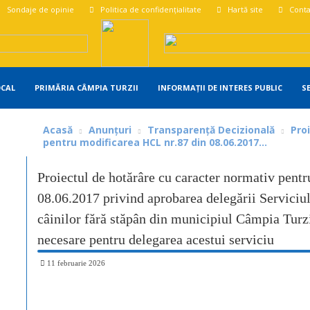
Sondaje de opinie
Politica de confidențialitate
Hartă site
Conta
OCAL
PRIMĂRIA CÂMPIA TURZII
INFORMAȚII DE INTERES PUBLIC
S
Acasă
Anunțuri
Transparență Decizională
Pro
pentru modificarea HCL nr.87 din 08.06.2017...
Proiectul de hotărâre cu caracter normativ pent
08.06.2017 privind aprobarea delegării Serviciul
câinilor fără stăpân din municipiul Câmpia Turz
necesare pentru delegarea acestui serviciu
11 februarie 2026
Share