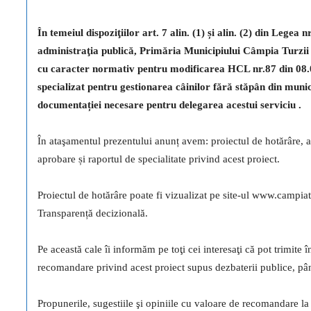
În temeiul dispoziţiilor art. 7 alin. (1) și alin. (2) din Legea
administraţia publică, Primăria Municipiului Câmpia Turzii 
cu caracter normativ
p
entru modificarea HCL nr.87 din 08.0
specializat pentru gestionarea câinilor fără stăpân din muni
documentației necesare pentru delegarea acestui serviciu
.
În ataşamentul prezentului anunț avem: proiectul de hotărâre, an
aprobare și raportul de specialitate privind acest proiect.
Proiectul de hotărâre poate fi vizualizat pe site-ul www.cam
Transparență decizională.
Pe această cale îi informăm pe toţi cei interesaţi că pot trimite î
recomandare privind acest proiect supus dezbaterii publice, pâ
Propunerile, sugestiile şi opiniile cu valoare de recomandare la