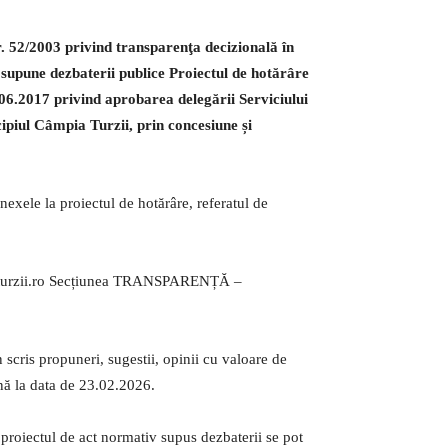
 nr. 52/2003 privind transparenţa decizională în
supune dezbaterii publice Proiectul de hotărâre
6.2017 privind aprobarea delegării Serviciului
cipiul Câmpia Turzii, prin concesiune și
exele la proiectul de hotărâre, referatul de
piaturzii.ro Secțiunea TRANSPARENȚĂ –
n scris propuneri, sugestii, opinii cu valoare de
nă la data de 23.02.2026.
 proiectul de act normativ supus dezbaterii se pot