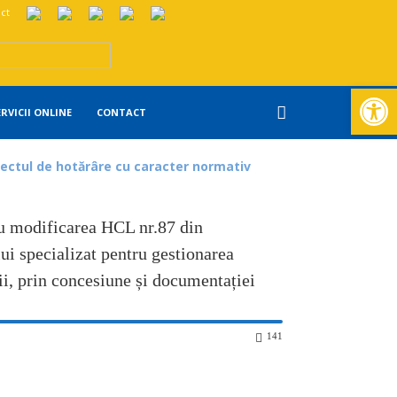
ct
Deschide ba
ERVICII ONLINE
CONTACT
iectul de hotărâre cu caracter normativ
ru modificarea HCL nr.87 din
ui specializat pentru gestionarea
ii, prin concesiune și documentației
141