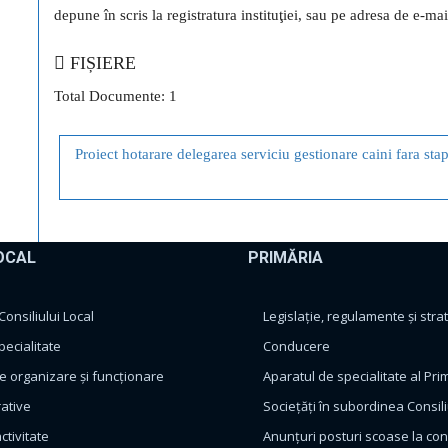
depune în scris la registratura instituţiei, sau pe adresa de e-m
FIȘIERE
Total Documente: 1
Proiect hotarare delegarea serviciu gestionare caini fara sta
OCAL
PRIMĂRIA
nsiliului Local
Legislație, regulamente și strat
pecialitate
Conducere
 organizare și funcționare
Aparatul de specialitate al Pri
rative
Sociețăți în subordinea Consili
ctivitate
Anunțuri posturi scoase la co