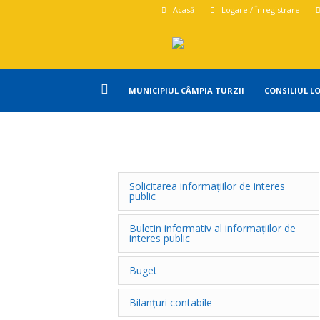
Acasă
Logare / Înregistrare
Primăria
MUNICIPIUL CÂMPIA TURZII
CONSILIUL L
Campia
Turzii
Solicitarea informațiilor de interes
public
Buletin informativ al informațiilor de
interes public
Buget
Bilanțuri contabile