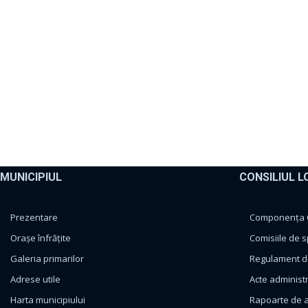
MUNICIPIUL
CONSILIUL L
Prezentare
Componența Co
Orașe înfrățite
Comisiile de s
Galeria primarilor
Regulament de
Adrese utile
Acte administ
Harta municipiului
Rapoarte de a