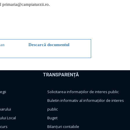
ail primaria@campiaturzii.ro.
pan
Descarcă documentul
TRANSPARENȚĂ
egii
Solicitarea informațiilor de interes public
Buletin informativ al informațiilor de interes
marului
public
ului Local
Buget
ncurs
Bilanțuri contabile