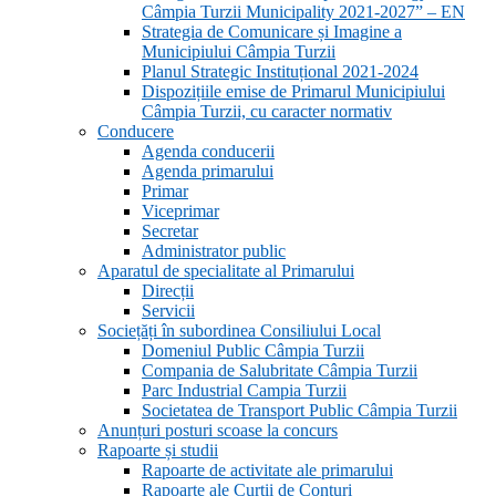
Câmpia Turzii Municipality 2021-2027” – EN
Strategia de Comunicare și Imagine a
Municipiului Câmpia Turzii
Planul Strategic Instituțional 2021-2024
Dispozițiile emise de Primarul Municipiului
Câmpia Turzii, cu caracter normativ
Conducere
Agenda conducerii
Agenda primarului
Primar
Viceprimar
Secretar
Administrator public
Aparatul de specialitate al Primarului
Direcții
Servicii
Sociețăți în subordinea Consiliului Local
Domeniul Public Câmpia Turzii
Compania de Salubritate Câmpia Turzii
Parc Industrial Campia Turzii
Societatea de Transport Public Câmpia Turzii
Anunțuri posturi scoase la concurs
Rapoarte și studii
Rapoarte de activitate ale primarului
Rapoarte ale Curții de Conturi