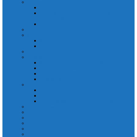
Solicitarea informațiilor de interes public
Legislație
Numele și prenumele persoanei responsabile pentru
Legea 544/2001
Documente de interes public
Buletin informativ al informațiilor de interes public
Buget
Buget pe surse financiare
Execuție bugetară
Bilanțuri contabile
Achiziții publice
Programul anual al achizițiilor publice
Centralizatorul achizițiilor publice
Contractele cu valoare de peste 5000€
Achiziții Directe
Urbanism
Planuri urbanistice
Certificate de urbanism
Listă autorizații: de contruire și de demolare
Declarații de avere și interese
Transparență decizională
Sectiune RUTI conform SNA
Domeniul Integritate
Organigramă și listă funcții de conducere
Situația drepturilor salariale stabilite potrivit legii și alte