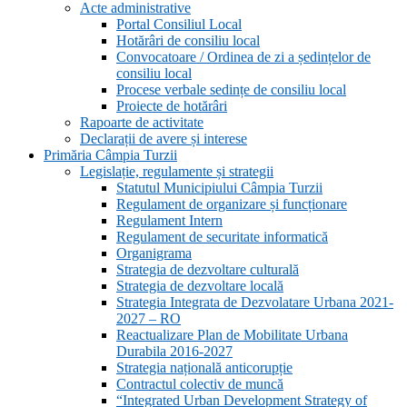
Acte administrative
Portal Consiliul Local
Hotărâri de consiliu local
Convocatoare / Ordinea de zi a ședințelor de
consiliu local
Procese verbale sedințe de consiliu local
Proiecte de hotărâri
Rapoarte de activitate
Declarații de avere și interese
Primăria Câmpia Turzii
Legislație, regulamente și strategii
Statutul Municipiului Câmpia Turzii
Regulament de organizare și funcționare
Regulament Intern
Regulament de securitate informatică
Organigrama
Strategia de dezvoltare culturală
Strategia de dezvoltare locală
Strategia Integrata de Dezvolatare Urbana 2021-
2027 – RO
Reactualizare Plan de Mobilitate Urbana
Durabila 2016-2027
Strategia națională anticorupție
Contractul colectiv de muncă
“Integrated Urban Development Strategy of