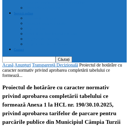
drepturi prevăzute de acte normative
Drepturile cetățenilor
Servicii online
E-servicii Primarie
Finanțări nerambursabile
Plăți on-line
Servicii on-line impozite și taxe
Programare căsătorii
Programare cărți identitate
Contact
Acasă
Anunțuri
Transparență Decizională
Proiectul de hotărâre cu
caracter normativ privind aprobarea completării tabelului ce
formează...
Proiectul de hotărâre cu caracter normativ
privind aprobarea completării tabelului ce
formează Anexa 1 la HCL nr. 190/30.10.2025,
privind aprobarea tarifelor de parcare pentru
parcările publice din Municipiul Câmpia Turzii