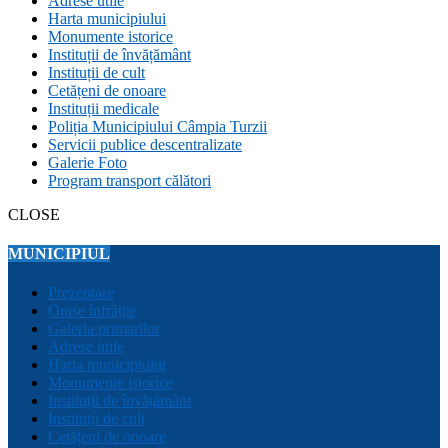
Adrese utile
Harta municipiului
Monumente istorice
Instituții de învățământ
Instituții de cult
Cetățeni de onoare
Instituții medicale
Poliția Municipiului Câmpia Turzii
Servicii publice descentralizate
Galerie Foto
Program transport călători
CLOSE
MUNICIPIUL
Prezentare
Orașe înfrățite
Galeria primarilor
Adrese utile
Harta municipiului
Monumente istorice
Instituții de învățământ
Instituții de cult
Cetățeni de onoare