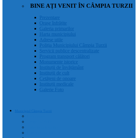
BINE AȚI VENIT ÎN CÂMPIA TURZII
Prezentare
Orașe înfrățite
Galeria primarilor
Harta municipiului
Adrese utile
Poliția Municipiului Câmpia Turzii
Servicii publice descentralizate
Program transport călători
Monumente istorice
Instituții de învățământ
Instituții de cult
Cetățeni de onoare
Instituții medicale
Galerie Foto
Municipiul Câmpia Turzii
Prezentare
Orașe înfrățite
Galeria primarilor
Harta municipiului