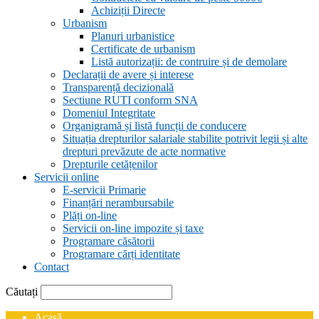
Achiziții Directe
Urbanism
Planuri urbanistice
Certificate de urbanism
Listă autorizații: de contruire și de demolare
Declarații de avere și interese
Transparență decizională
Sectiune RUTI conform SNA
Domeniul Integritate
Organigramă și listă funcții de conducere
Situația drepturilor salariale stabilite potrivit legii și alte
drepturi prevăzute de acte normative
Drepturile cetățenilor
Servicii online
E-servicii Primarie
Finanțări nerambursabile
Plăți on-line
Servicii on-line impozite și taxe
Programare căsătorii
Programare cărți identitate
Contact
Căutați
Acasă