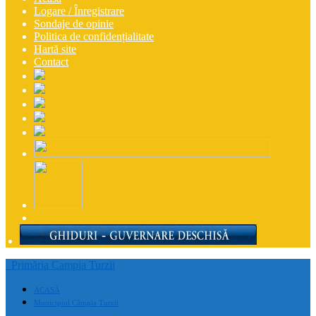
Logare / Înregistrare
Sondaje de opinie
Politica de confidențialitate
Hartă site
Contact
Primăria Campia Turzii
ACASĂ
Municipiul Câmpia Turzii