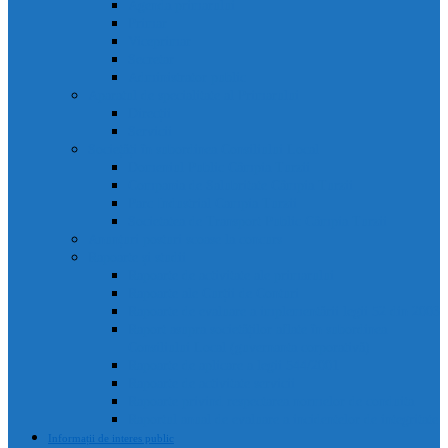
Agenda primarului
Primar
Viceprimar
Secretar
Administrator public
Aparatul de specialitate al Primarului
Direcții
Servicii
Sociețăți în subordinea Consiliului Local
Domeniul Public Câmpia Turzii
Compania de Salubritate Câmpia Turzii
Parc Industrial Campia Turzii
Societatea de Transport Public Câmpia Turzii
Anunțuri posturi scoase la concurs
Rapoarte și studii
Rapoarte de activitate ale primarului
Rapoarte ale Curții de Conturi
Rapoarte de evaluare a implementării legii 52 din 2003
Raport asupra societăților aflate în subordinea
Consiliului Local (guvernanta corporativă)
Rapoarte de aplicare a legii 544/2001
Rapoarte de activitate servicii
Rapoarte privind respectarea normelor de conduita
Raportul anual de evaluare a incidentelor de integritate
Informații de interes public