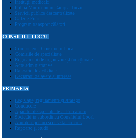
Instituții medicale
Poliția Municipiului Câmpia Turzii
Servicii publice descentralizate
Galerie Foto
Program transport călători
CONSILIUL LOCAL
Componența Consiliului Local
Comisiile de specialitate
Regulament de organizare și funcționare
Acte administrative
Rapoarte de activitate
Declarații de avere și interese
PRIMĂRIA
Legislație, regulamente și strategii
Conducere
Aparatul de specialitate al Primarului
Sociețăți în subordinea Consiliului Local
Anunțuri posturi scoase la concurs
Rapoarte și studii