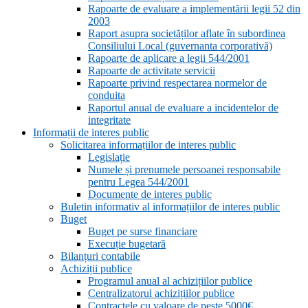
Rapoarte de evaluare a implementării legii 52 din
2003
Raport asupra societăților aflate în subordinea
Consiliului Local (guvernanta corporativă)
Rapoarte de aplicare a legii 544/2001
Rapoarte de activitate servicii
Rapoarte privind respectarea normelor de
conduita
Raportul anual de evaluare a incidentelor de
integritate
Informații de interes public
Solicitarea informațiilor de interes public
Legislație
Numele și prenumele persoanei responsabile
pentru Legea 544/2001
Documente de interes public
Buletin informativ al informațiilor de interes public
Buget
Buget pe surse financiare
Execuție bugetară
Bilanțuri contabile
Achiziții publice
Programul anual al achizițiilor publice
Centralizatorul achizițiilor publice
Contractele cu valoare de peste 5000€