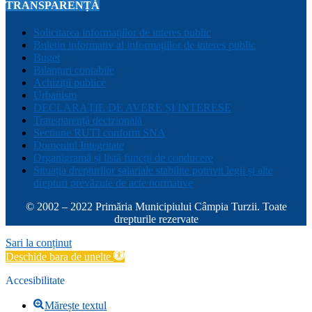
TRANSPARENȚĂ
Solicitarea informațiilor de interes public
Buletin informativ al informațiilor de interes public
Buget
Bilanțuri contabile
Achiziții publice
Urbanism
DECLARAȚIE DE AVERE ȘI INTERESE
Transparență decizională
Sectiune RUTI conform SNA
Domeniul Integritate
Organigramă și listă funcții de conducere
Situația drepturilor salariale stabilite potrivit legii și alte
drepturi prevăzute de acte normative
© 2002 – 2022 Primăria Municipiului Câmpia Turzii. Toate
drepturile rezervate
Sari la conținut
Deschide bara de unelte
Accesibilitate
Mărește textul