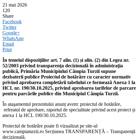
21 mai 2026
120
Share
Facebook
Twitter
Google+
WhatsApp
Email
Print
În temeiul dispoziţiilor art. 7 alin. (1) și alin. (2) din Legea nr.
52/2003 privind transparenţa decizională în administraţia
publică, Primăria Municipiului Câmpia Turzii supune
dezbaterii publice Proiectul de hotărâre cu caracter normativ
privind aprobarea completării tabelului ce formează Anexa 1 la
HCL nr. 190/30.10.2025, privind aprobarea tarifelor de parcare
pentru parcările publice din Municipiul Câmpia Turzii.
În ataşamentul prezentului anunț avem: proiectul de hotărâre,
referatul de aprobare, raportul de specialitate privind acest proiect și
anexa 1 la HCL 190/30.10.2025.
Proiectul de hotărâre poate fi vizualizat pe site-ul
www.campiaturzii.ro Secțiunea TRANSPARENȚĂ – Transparență
decizională.