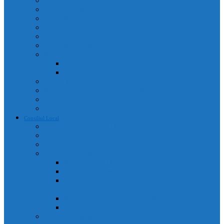
Adrese utile
Monumente istorice
Instituții de învățământ
Instituții de cult
Cetățeni de onoare
Instituții medicale
Program farmacii
An 2025
An 2026
Galerie Foto
Poliția Municipiului Câmpia Turzii
Servicii publice descentralizate
Program transport călători
Consiliul Local
Componența Consiliului Local
Comisiile de specialitate
Regulament de organizare și funcționare
Acte administrative
Portal Consiliul Local
Hotărâri de consiliu local
Convocatoare / Ordinea de zi a ședințelor de consiliu
local
Procese verbale sedințe de consiliu local
Proiecte de hotărâri
Rapoarte de activitate