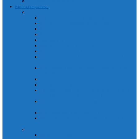
Declarații de avere și interese
Primăria Câmpia Turzii
Legislație, regulamente și strategii
Statutul Municipiului Câmpia Turzii
Regulament de organizare și funcționare
Regulament Intern
Regulament de securitate informatică
Organigrama
Strategia de dezvoltare culturală
Strategia de dezvoltare locală
Strategia Integrata de Dezvolatare Urbana 2021-2027
– RO
Reactualizare Plan de Mobilitate Urbana Durabila
2016-2027
Strategia națională anticorupție
Contractul colectiv de muncă
“Integrated Urban Development Strategy of Câmpia
Turzii Municipality 2021-2027” – EN
Strategia de Comunicare și Imagine a Municipiului
Câmpia Turzii
Planul Strategic Instituțional 2021-2024
Dispozițiile emise de Primarul Municipiului Câmpia
Turzii, cu caracter normativ
Conducere
Agenda conducerii