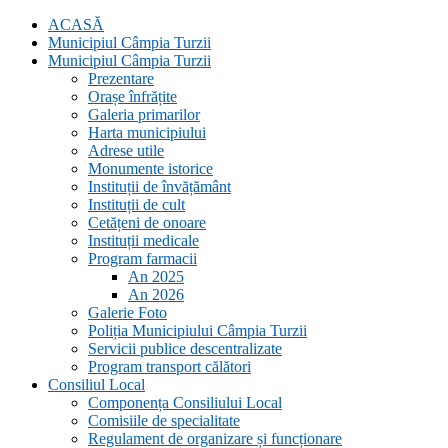
ACASĂ
Municipiul Câmpia Turzii
Municipiul Câmpia Turzii
Prezentare
Orașe înfrățite
Galeria primarilor
Harta municipiului
Adrese utile
Monumente istorice
Instituții de învățământ
Instituții de cult
Cetățeni de onoare
Instituții medicale
Program farmacii
An 2025
An 2026
Galerie Foto
Poliția Municipiului Câmpia Turzii
Servicii publice descentralizate
Program transport călători
Consiliul Local
Componența Consiliului Local
Comisiile de specialitate
Regulament de organizare și funcționare