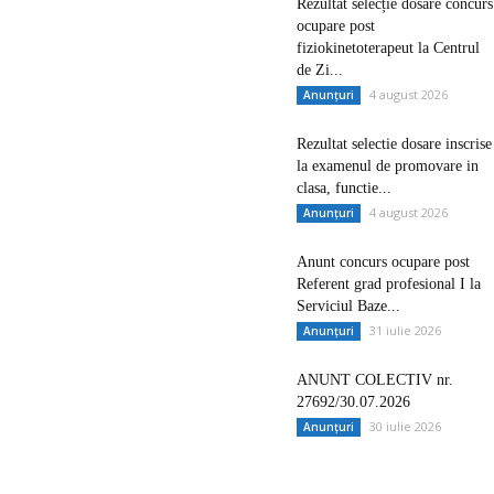
Rezultat selecție dosare concurs
ocupare post
fiziokinetoterapeut la Centrul
de Zi...
4 august 2026
Anunțuri
Rezultat selectie dosare inscrise
la examenul de promovare in
clasa, functie...
4 august 2026
Anunțuri
Anunt concurs ocupare post
Referent grad profesional I la
Serviciul Baze...
31 iulie 2026
Anunțuri
ANUNT COLECTIV nr.
27692/30.07.2026
30 iulie 2026
Anunțuri