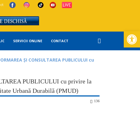
ct
Deschide ba
LIC
SERVICII ONLINE
CONTACT
FORMAREA ȘI CONSULTAREA PUBLICULUI cu
REA PUBLICULUI cu privire la
litate Urbană Durabilă (PMUD)
136