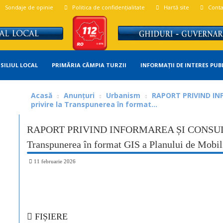
Sondaje de opinie
Politica de confidențialitate
Hartă site
Conta
SILIUL LOCAL
PRIMĂRIA CÂMPIA TURZII
INFORMAȚII DE INTERES PUB
Acasă
Anunțuri
Urbanism
RAPORT PRIVIND IN
privire la Transpunerea în format...
RAPORT PRIVIND INFORMAREA ȘI CONSULTA
Transpunerea în format GIS a Planului de Mobi
11 februarie 2026
Share
FIȘIERE