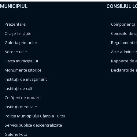
MUNICIPIUL
CONSILIUL L
Prezentare
Componența Co
Orașe înfrățite
Comisiile de s
Galeria primarilor
Regulament de
Adrese utile
Acte administ
Harta municipiului
Rapoarte de a
Monumente istorice
Declarații de 
Instituții de învățământ
Instituții de cult
Cetățeni de onoare
Instituții medicale
Poliția Municipiului Câmpia Turzii
Servicii publice descentralizate
Galerie Foto