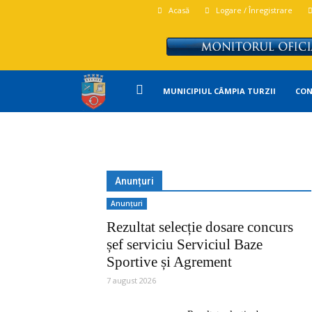
Acasă
Logare / Înregistrare
Primăria
MUNICIPIUL CÂMPIA TURZII
CON
Campia
Turzii
Anunțuri
Anunțuri
Rezultat selecție dosare concurs
șef serviciu Serviciul Baze
Sportive și Agrement
7 august 2026