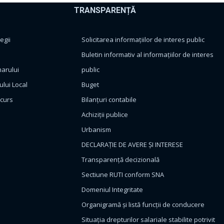
TRANSPARENȚĂ
egii
Solicitarea informațiilor de interes public
Buletin informativ al informațiilor de interes
marului
public
ului Local
Buget
ncurs
Bilanțuri contabile
Achiziții publice
Urbanism
DECLARAȚIE DE AVERE ȘI INTERESE
Transparență decizională
Sectiune RUTI conform SNA
Domeniul Integritate
Organigramă și listă funcții de conducere
Situația drepturilor salariale stabilite potrivit