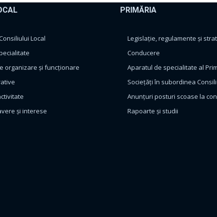
OCAL
PRIMĂRIA
nsiliului Local
Legislație, regulamente și strat
pecialitate
Conducere
 organizare și funcționare
Aparatul de specialitate al Pri
rative
Sociețăți în subordinea Consili
ctivitate
Anunțuri posturi scoase la co
avere și interese
Rapoarte și studii