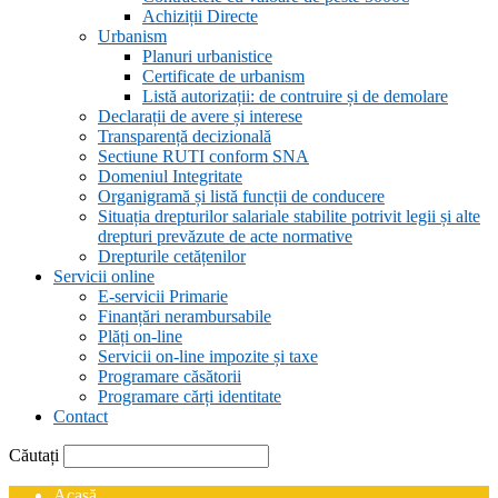
Achiziții Directe
Urbanism
Planuri urbanistice
Certificate de urbanism
Listă autorizații: de contruire și de demolare
Declarații de avere și interese
Transparență decizională
Sectiune RUTI conform SNA
Domeniul Integritate
Organigramă și listă funcții de conducere
Situația drepturilor salariale stabilite potrivit legii și alte
drepturi prevăzute de acte normative
Drepturile cetățenilor
Servicii online
E-servicii Primarie
Finanțări nerambursabile
Plăți on-line
Servicii on-line impozite și taxe
Programare căsătorii
Programare cărți identitate
Contact
Căutați
Acasă