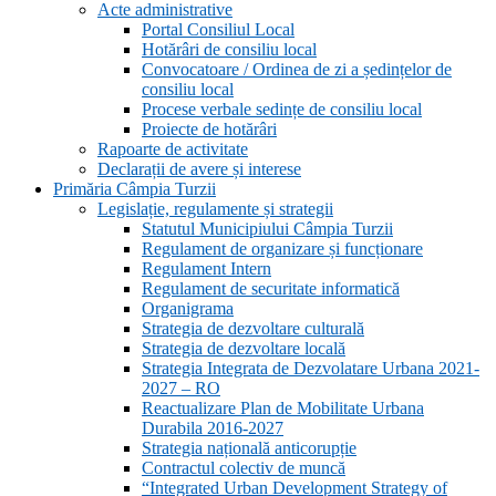
Acte administrative
Portal Consiliul Local
Hotărâri de consiliu local
Convocatoare / Ordinea de zi a ședințelor de
consiliu local
Procese verbale sedințe de consiliu local
Proiecte de hotărâri
Rapoarte de activitate
Declarații de avere și interese
Primăria Câmpia Turzii
Legislație, regulamente și strategii
Statutul Municipiului Câmpia Turzii
Regulament de organizare și funcționare
Regulament Intern
Regulament de securitate informatică
Organigrama
Strategia de dezvoltare culturală
Strategia de dezvoltare locală
Strategia Integrata de Dezvolatare Urbana 2021-
2027 – RO
Reactualizare Plan de Mobilitate Urbana
Durabila 2016-2027
Strategia națională anticorupție
Contractul colectiv de muncă
“Integrated Urban Development Strategy of