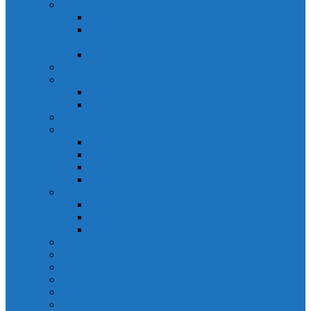
Solicitarea informațiilor de interes public
Legislație
Numele și prenumele persoanei responsabile pentru
Legea 544/2001
Documente de interes public
Buletin informativ al informațiilor de interes public
Buget
Buget pe surse financiare
Execuție bugetară
Bilanțuri contabile
Achiziții publice
Programul anual al achizițiilor publice
Centralizatorul achizițiilor publice
Contractele cu valoare de peste 5000€
Achiziții Directe
Urbanism
Planuri urbanistice
Certificate de urbanism
Listă autorizații: de contruire și de demolare
Declarații de avere și interese
Transparență decizională
Sectiune RUTI conform SNA
Domeniul Integritate
Organigramă și listă funcții de conducere
Situația drepturilor salariale stabilite potrivit legii și alte