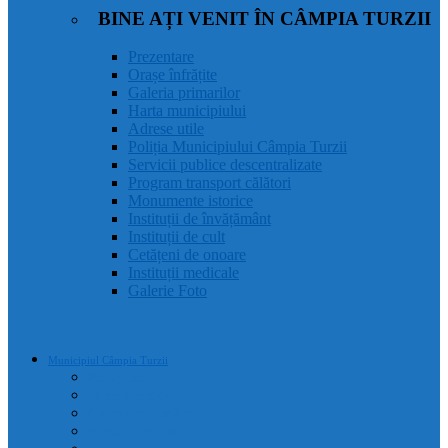
BINE AȚI VENIT ÎN CÂMPIA TURZII
Prezentare
Orașe înfrățite
Galeria primarilor
Harta municipiului
Adrese utile
Poliția Municipiului Câmpia Turzii
Servicii publice descentralizate
Program transport călători
Monumente istorice
Instituții de învățământ
Instituții de cult
Cetățeni de onoare
Instituții medicale
Galerie Foto
Municipiul Câmpia Turzii
Prezentare
Orașe înfrățite
Galeria primarilor
Harta municipiului