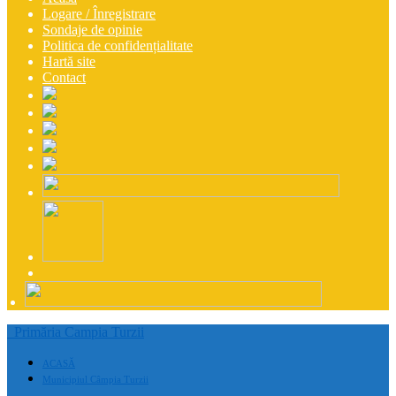
Logare / Înregistrare
Sondaje de opinie
Politica de confidențialitate
Hartă site
Contact
Primăria Campia Turzii
ACASĂ
Municipiul Câmpia Turzii