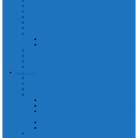
Adrese utile
Monumente istorice
Instituții de învățământ
Instituții de cult
Cetățeni de onoare
Instituții medicale
Program farmacii
An 2025
An 2026
Galerie Foto
Poliția Municipiului Câmpia Turzii
Servicii publice descentralizate
Program transport călători
Consiliul Local
Componența Consiliului Local
Comisiile de specialitate
Regulament de organizare și funcționare
Acte administrative
Portal Consiliul Local
Hotărâri de consiliu local
Convocatoare / Ordinea de zi a ședințelor de consiliu
local
Procese verbale sedințe de consiliu local
Proiecte de hotărâri
Rapoarte de activitate