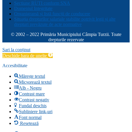
Sectiune RUTI conform SNA
Domeniul Integritate
Organigramă și listă funcții de conducere
Situația drepturilor salariale stabilite potrivit legii și alte
drepturi prevăzute de acte normative
© 2002 – 2022 Primăria Municipiului Câmpia Turzii. Toate
drepturile rezervate
Sari la conținut
Deschide bara de unelte
Accesibilitate
Mărește textul
Micșorează textul
Alb - Negru
Contrast mare
Contrast negativ
Fundal deschis
Subliniere link-uri
Font normal
Resetează