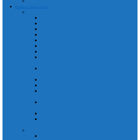
Declarații de avere și interese
Primăria Câmpia Turzii
Legislație, regulamente și strategii
Statutul Municipiului Câmpia Turzii
Regulament de organizare și funcționare
Regulament Intern
Regulament de securitate informatică
Organigrama
Strategia de dezvoltare culturală
Strategia de dezvoltare locală
Strategia Integrata de Dezvolatare Urbana 2021-2027
– RO
Reactualizare Plan de Mobilitate Urbana Durabila
2016-2027
Strategia națională anticorupție
Contractul colectiv de muncă
“Integrated Urban Development Strategy of Câmpia
Turzii Municipality 2021-2027” – EN
Strategia de Comunicare și Imagine a Municipiului
Câmpia Turzii
Planul Strategic Instituțional 2021-2024
Dispozițiile emise de Primarul Municipiului Câmpia
Turzii, cu caracter normativ
Conducere
Agenda conducerii