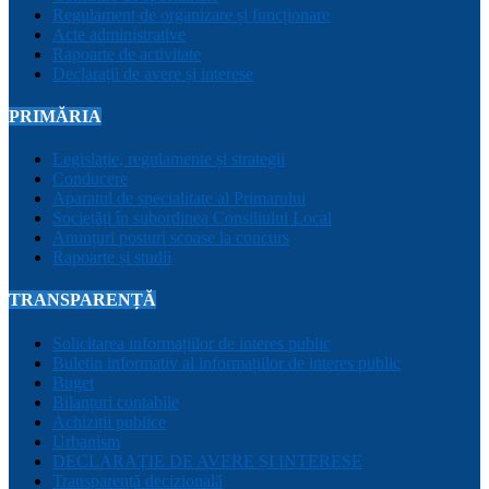
Regulament de organizare și funcționare
Acte administrative
Rapoarte de activitate
Declarații de avere și interese
PRIMĂRIA
Legislație, regulamente și strategii
Conducere
Aparatul de specialitate al Primarului
Sociețăți în subordinea Consiliului Local
Anunțuri posturi scoase la concurs
Rapoarte și studii
TRANSPARENȚĂ
Solicitarea informațiilor de interes public
Buletin informativ al informațiilor de interes public
Buget
Bilanțuri contabile
Achiziții publice
Urbanism
DECLARAȚIE DE AVERE ȘI INTERESE
Transparență decizională