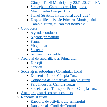
Câmpia Turzii Municipality 2021-2027” – EN
Strategia de Comunicare și Imagine a
Municipiului Câmpia Turzii
Planul Strategic Instituțional 2021-2024
Dispozițiile emise de Primarul Municipiului
Câmpia Turzii, cu caracter normativ
Conducere
Agenda conducerii
Agenda primarului
Primar
Viceprimar
Secretar
Administrator public
Aparatul de specialitate al Primarului
Direcții
Servicii
Sociețăți în subordinea Consiliului Local
Domeniul Public Câmpia Turzii
Compania de Salubritate Câmpia Turzii
Parc Industrial Campia Turzii
Societatea de Transport Public Câmpia Turzii
Anunțuri posturi scoase la concurs
Rapoarte și studii
Rapoarte de activitate ale primarului
Rapoarte ale Curții de Conturi