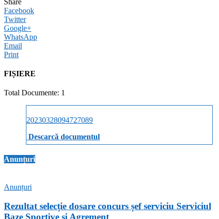
Share
Facebook
Twitter
Google+
WhatsApp
Email
Print
FIȘIERE
Total Documente: 1
20230328094727089
Descarcă documentul
Anunțuri
Anunțuri
Rezultat selecție dosare concurs șef serviciu Serviciul
Baze Sportive și Agrement