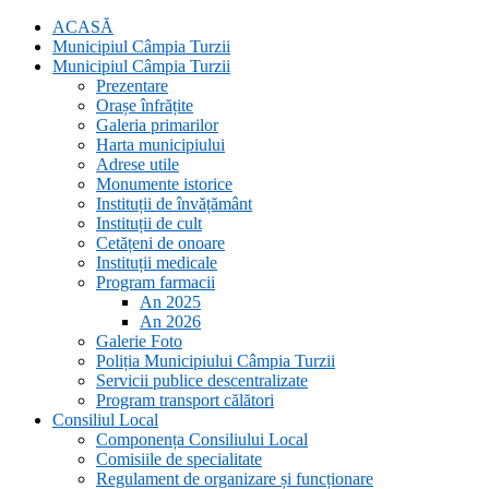
ACASĂ
Municipiul Câmpia Turzii
Municipiul Câmpia Turzii
Prezentare
Orașe înfrățite
Galeria primarilor
Harta municipiului
Adrese utile
Monumente istorice
Instituții de învățământ
Instituții de cult
Cetățeni de onoare
Instituții medicale
Program farmacii
An 2025
An 2026
Galerie Foto
Poliția Municipiului Câmpia Turzii
Servicii publice descentralizate
Program transport călători
Consiliul Local
Componența Consiliului Local
Comisiile de specialitate
Regulament de organizare și funcționare