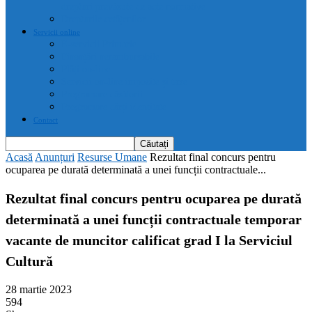
drepturi prevăzute de acte normative
Drepturile cetățenilor
Servicii online
E-servicii Primarie
Finanțări nerambursabile
Plăți on-line
Servicii on-line impozite și taxe
Programare căsătorii
Programare cărți identitate
Contact
Acasă
Anunțuri
Resurse Umane
Rezultat final concurs pentru
ocuparea pe durată determinată a unei funcții contractuale...
Rezultat final concurs pentru ocuparea pe durată
determinată a unei funcții contractuale temporar
vacante de muncitor calificat grad I la Serviciul
Cultură
28 martie 2023
594