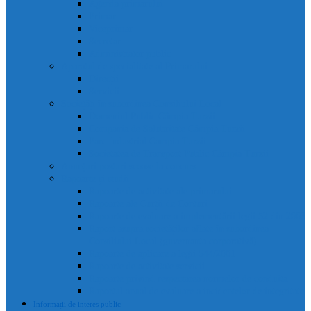
Agenda primarului
Primar
Viceprimar
Secretar
Administrator public
Aparatul de specialitate al Primarului
Direcții
Servicii
Sociețăți în subordinea Consiliului Local
Domeniul Public Câmpia Turzii
Compania de Salubritate Câmpia Turzii
Parc Industrial Campia Turzii
Societatea de Transport Public Câmpia Turzii
Anunțuri posturi scoase la concurs
Rapoarte și studii
Rapoarte de activitate ale primarului
Rapoarte ale Curții de Conturi
Rapoarte de evaluare a implementării legii 52 din 2003
Raport asupra societăților aflate în subordinea
Consiliului Local (guvernanta corporativă)
Rapoarte de aplicare a legii 544/2001
Rapoarte de activitate servicii
Rapoarte privind respectarea normelor de conduita
Raportul anual de evaluare a incidentelor de integritate
Informații de interes public