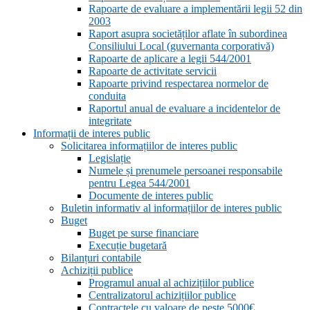
Rapoarte de evaluare a implementării legii 52 din
2003
Raport asupra societăților aflate în subordinea
Consiliului Local (guvernanta corporativă)
Rapoarte de aplicare a legii 544/2001
Rapoarte de activitate servicii
Rapoarte privind respectarea normelor de
conduita
Raportul anual de evaluare a incidentelor de
integritate
Informații de interes public
Solicitarea informațiilor de interes public
Legislație
Numele și prenumele persoanei responsabile
pentru Legea 544/2001
Documente de interes public
Buletin informativ al informațiilor de interes public
Buget
Buget pe surse financiare
Execuție bugetară
Bilanțuri contabile
Achiziții publice
Programul anual al achizițiilor publice
Centralizatorul achizițiilor publice
Contractele cu valoare de peste 5000€