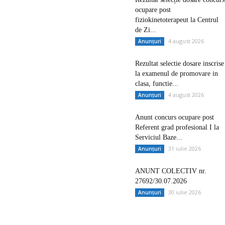
ocupare post
fiziokinetoterapeut la Centrul
de Zi...
4 august 2026
Anunțuri
Rezultat selectie dosare inscrise
la examenul de promovare in
clasa, functie...
4 august 2026
Anunțuri
Anunt concurs ocupare post
Referent grad profesional I la
Serviciul Baze...
31 iulie 2026
Anunțuri
ANUNT COLECTIV nr.
27692/30.07.2026
30 iulie 2026
Anunțuri