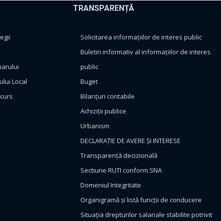
TRANSPARENȚĂ
egii
Solicitarea informațiilor de interes public
Buletin informativ al informațiilor de interes
marului
public
ului Local
Buget
ncurs
Bilanțuri contabile
Achiziții publice
Urbanism
DECLARAȚIE DE AVERE ȘI INTERESE
Transparență decizională
Sectiune RUTI conform SNA
Domeniul Integritate
Organigramă și listă funcții de conducere
Situația drepturilor salariale stabilite potrivit