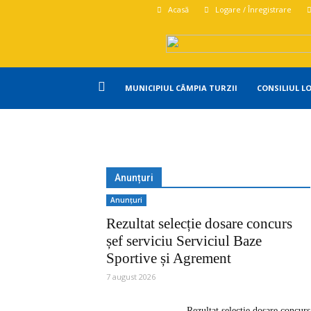
Acasă
Logare / Înregistrare
Primăria
MUNICIPIUL CÂMPIA TURZII
CONSILIUL L
Campia
Turzii
Anunțuri
Anunțuri
Rezultat selecție dosare concurs
șef serviciu Serviciul Baze
Sportive și Agrement
7 august 2026
Rezultat selecție dosare concurs