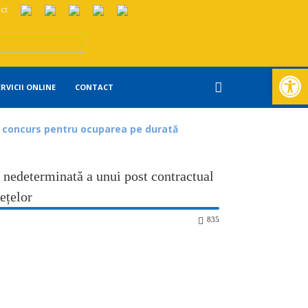
ct
Deschide ba
ERVICII ONLINE
CONTACT
l concurs pentru ocuparea pe durată
 nedeterminată a unui post contractual
ețelor
835