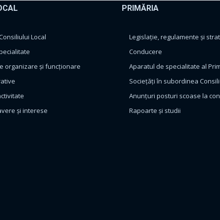
OCAL
PRIMĂRIA
nsiliului Local
Legislație, regulamente și strat
pecialitate
Conducere
 organizare și funcționare
Aparatul de specialitate al Pri
rative
Sociețăți în subordinea Consili
ctivitate
Anunțuri posturi scoase la co
avere și interese
Rapoarte și studii