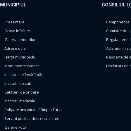
MUNICIPIUL
CONSILIUL L
Prezentare
Componența Co
Orașe înfrățite
Comisiile de s
Galeria primarilor
Regulament de
Adrese utile
Acte administ
Harta municipiului
Rapoarte de a
Monumente istorice
Declarații de 
Instituții de învățământ
Instituții de cult
Cetățeni de onoare
Instituții medicale
Poliția Municipiului Câmpia Turzii
Servicii publice descentralizate
Galerie Foto