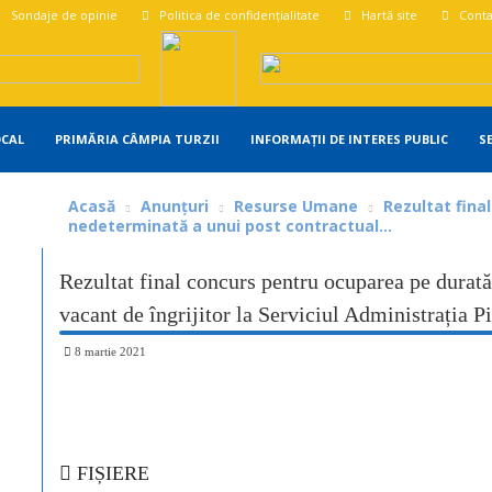
Sondaje de opinie
Politica de confidențialitate
Hartă site
Conta
OCAL
PRIMĂRIA CÂMPIA TURZII
INFORMAȚII DE INTERES PUBLIC
S
Acasă
Anunțuri
Resurse Umane
Rezultat fina
nedeterminată a unui post contractual...
Rezultat final concurs pentru ocuparea pe durată
vacant de îngrijitor la Serviciul Administrația Pi
8 martie 2021
Share
FIȘIERE