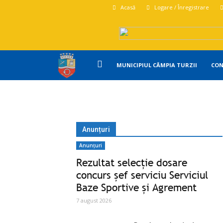
Acasă
Logare / Înregistrare
Primăria
MUNICIPIUL CÂMPIA TURZII
CON
Campia
Turzii
Anunțuri
Anunțuri
Rezultat selecție dosare
concurs șef serviciu Serviciul
Baze Sportive și Agrement
7 august 2026