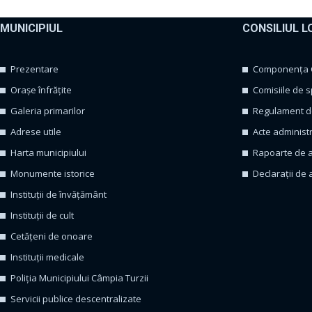
MUNICIPIUL
CONSILIUL L
Prezentare
Componența Co
Orașe înfrățite
Comisiile de s
Galeria primarilor
Regulament de
Adrese utile
Acte administ
Harta municipiului
Rapoarte de a
Monumente istorice
Declarații de 
Instituții de învățământ
Instituții de cult
Cetățeni de onoare
Instituții medicale
Poliția Municipiului Câmpia Turzii
Servicii publice descentralizate