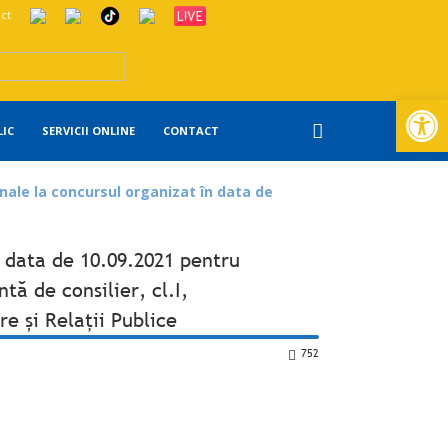
ct
Deschide ba
LIC
SERVICII ONLINE
CONTACT
inale la concursul organizat în data de
n data de 10.09.2021 pentru
ă de consilier, cl.I,
re și Relații Publice
752