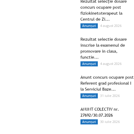
Rezultat selecție dosare
concurs ocupare post
fiziokinetoterapeut la
Centrul de Zi...
4 august 2026
Anunțuri
Rezultat selectie dosare
inscrise la examenul de
promovare in clasa,
functie...
4 august 2026
Anunțuri
Anunt concurs ocupare post
Referent grad profesional I
la Serviciul Baze...
31 iulie 2026
Anunțuri
ANUNT COLECTIV nr.
27692/30.07.2026
30 iulie 2026
Anunțuri