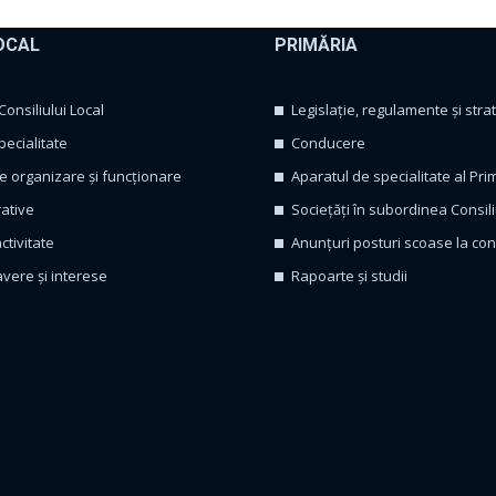
OCAL
PRIMĂRIA
nsiliului Local
Legislație, regulamente și strat
pecialitate
Conducere
 organizare și funcționare
Aparatul de specialitate al Pri
rative
Sociețăți în subordinea Consili
ctivitate
Anunțuri posturi scoase la co
avere și interese
Rapoarte și studii