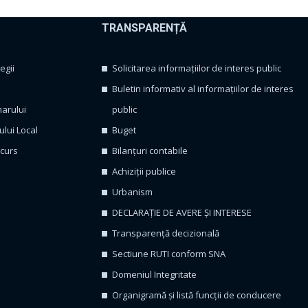
TRANSPARENȚĂ
egii
Solicitarea informațiilor de interes public
Buletin informativ al informațiilor de interes
marului
public
ului Local
Buget
ncurs
Bilanțuri contabile
Achiziții publice
Urbanism
DECLARAȚIE DE AVERE ȘI INTERESE
Transparență decizională
Sectiune RUTI conform SNA
Domeniul Integritate
Organigramă și listă funcții de conducere