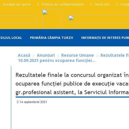
Sondaje de opinie
Politica de confidențialitate
Hartă site
Conta
SILIUL LOCAL
PRIMĂRIA CÂMPIA TURZII
INFORMAȚII DE INTERES PUB
Acasă
Anunțuri
Resurse Umane
Rezultatele f
10.09.2021 pentru ocuparea funcției...
Rezultatele finale la concursul organizat î
ocuparea funcției publice de execuție vacant
gr.profesional asistent, la Serviciul Informa
14 septembrie 2021
Share