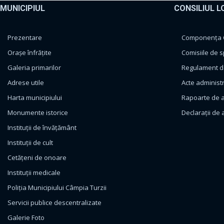
MUNICIPIUL
CONSILIUL L
Prezentare
Componența Co
Orașe înfrățite
Comisiile de s
Galeria primarilor
Regulament de
Adrese utile
Acte administ
Harta municipiului
Rapoarte de a
Monumente istorice
Declarații de 
Instituții de învățământ
Instituții de cult
Cetățeni de onoare
Instituții medicale
Poliția Municipiului Câmpia Turzii
Servicii publice descentralizate
Galerie Foto