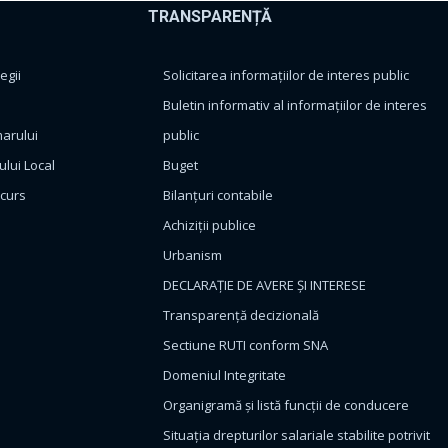
TRANSPARENȚĂ
egii
Solicitarea informațiilor de interes public
Buletin informativ al informațiilor de interes
marului
public
ului Local
Buget
ncurs
Bilanțuri contabile
Achiziții publice
Urbanism
DECLARAȚIE DE AVERE ȘI INTERESE
Transparență decizională
Sectiune RUTI conform SNA
Domeniul Integritate
Organigramă și listă funcții de conducere
Situația drepturilor salariale stabilite potrivit