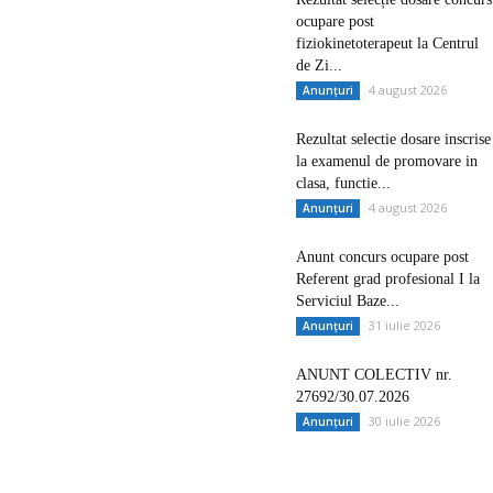
ocupare post
fiziokinetoterapeut la Centrul
de Zi...
4 august 2026
Anunțuri
Rezultat selectie dosare inscrise
la examenul de promovare in
clasa, functie...
4 august 2026
Anunțuri
Anunt concurs ocupare post
Referent grad profesional I la
Serviciul Baze...
31 iulie 2026
Anunțuri
ANUNT COLECTIV nr.
27692/30.07.2026
30 iulie 2026
Anunțuri