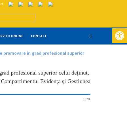
ct
Deschide ba
ERVICII ONLINE
CONTACT
de promovare în grad profesional superior
rad profesional superior celui deținut,
 la Compartimentul Evidența și Gestiunea
94