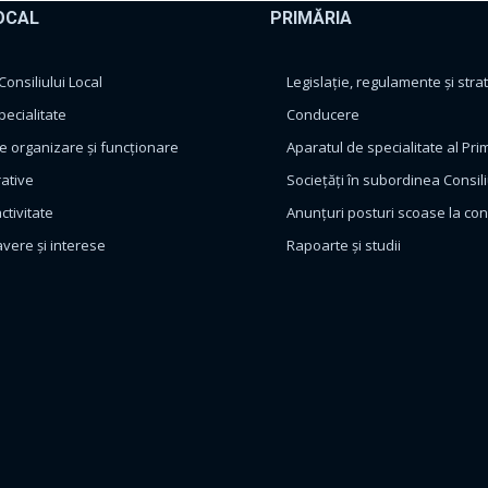
OCAL
PRIMĂRIA
nsiliului Local
Legislație, regulamente și strat
pecialitate
Conducere
 organizare și funcționare
Aparatul de specialitate al Pri
rative
Sociețăți în subordinea Consili
ctivitate
Anunțuri posturi scoase la co
avere și interese
Rapoarte și studii