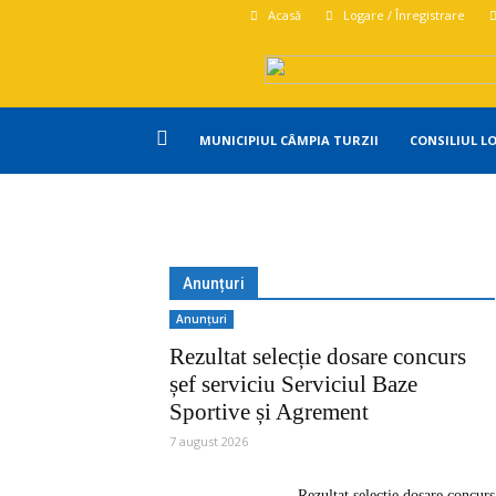
Acasă
Logare / Înregistrare
Primăria
MUNICIPIUL CÂMPIA TURZII
CONSILIUL L
Campia
Turzii
Anunțuri
Anunțuri
Rezultat selecție dosare concurs
șef serviciu Serviciul Baze
Sportive și Agrement
7 august 2026
Rezultat selecție dosare concurs