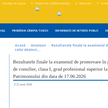
Sondaje de opinie
Politica de confidențialitate
Hartă site
Conta
OCAL
PRIMĂRIA CÂMPIA TURZII
INFORMAȚII DE INTERES PUBLIC
S
Acasă
Anunțuri
Rezultatele finale la examenul 
celui deținut,...
Rezultatele finale la examenul de promovare în g
de consilier, clasa I, grad profesional superior
Patrimoniului din data de 17.06.2026
22 iunie 2026
Share