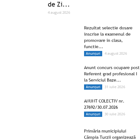
de Zi...
4 august 2026
Rezultat selectie dosare
inscrise la examenul de
promovare in clasa,
functie...
4 august 2026
Anunțuri
Anunt concurs ocupare post
Referent grad profesional I
la Serviciul Baze...
31 iulie 2026
Anunțuri
ANUNT COLECTIV nr.
27692/30.07.2026
30 iulie 2026
Anunțuri
Primăria municipiului
Câmpia Turzii organizează