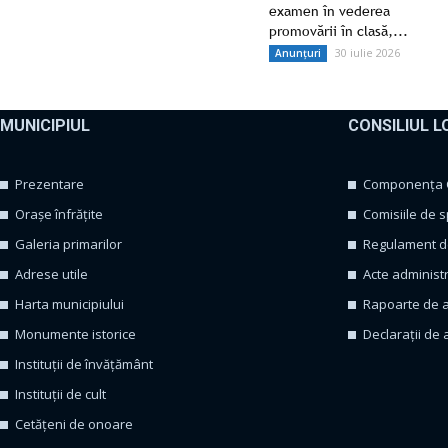
examen în vederea
promovării în clasă,...
30 iulie 2026
Anunțuri
MUNICIPIUL
CONSILIUL L
Prezentare
Componența Co
Orașe înfrățite
Comisiile de s
Galeria primarilor
Regulament de
Adrese utile
Acte administ
Harta municipiului
Rapoarte de a
Monumente istorice
Declarații de 
Instituții de învățământ
Instituții de cult
Cetățeni de onoare