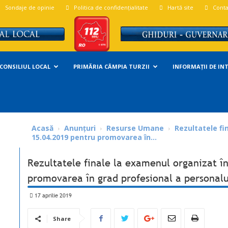
Sondaje de opinie
Politica de confidențialitate
Hartă site
Conta
CONSILIUL LOCAL
PRIMĂRIA CÂMPIA TURZII
INFORMAȚII DE IN
Acasă
Anunțuri
Resurse Umane
Rezultatele fi
15.04.2019 pentru promovarea în...
Rezultatele finale la examenul organizat î
promovarea în grad profesional a personalu
17 aprilie 2019
Share