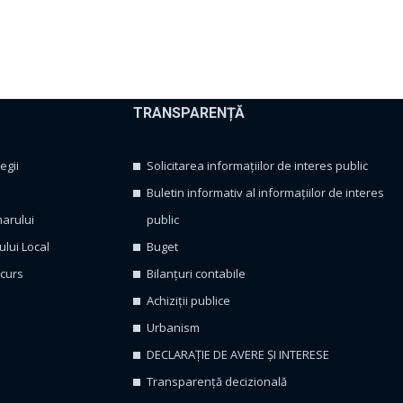
TRANSPARENȚĂ
egii
Solicitarea informațiilor de interes public
Buletin informativ al informațiilor de interes
marului
public
ului Local
Buget
ncurs
Bilanțuri contabile
Achiziții publice
Urbanism
DECLARAȚIE DE AVERE ȘI INTERESE
Transparență decizională