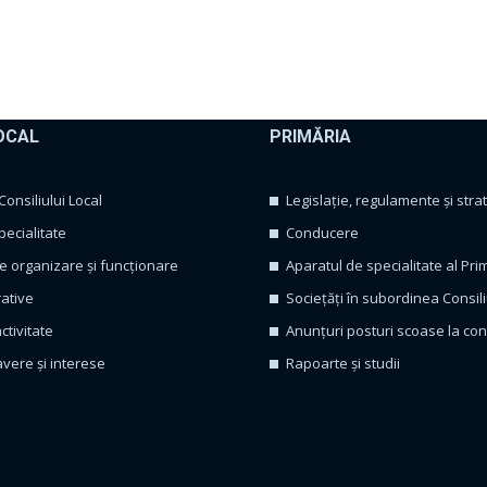
OCAL
PRIMĂRIA
nsiliului Local
Legislație, regulamente și strat
pecialitate
Conducere
 organizare și funcționare
Aparatul de specialitate al Pri
rative
Sociețăți în subordinea Consili
ctivitate
Anunțuri posturi scoase la co
avere și interese
Rapoarte și studii