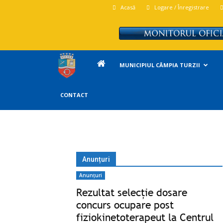
Acasă
Logare / Înregistrare
Primăria
MUNICIPIUL CÂMPIA TURZII
Campia
CONTACT
Turzii
Anunțuri
Anunțuri
Rezultat selecție dosare
concurs ocupare post
fiziokinetoterapeut la Centrul