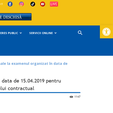
ct
Deschide ba
TERES PUBLIC
SERVICII ONLINE
nale la examenul organizat în data de
n data de 15.04.2019 pentru
lui contractual
1147