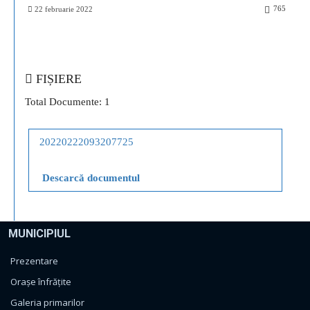
765
22 februarie 2022
FIȘIERE
Total Documente: 1
20220222093207725
Descarcă documentul
MUNICIPIUL
Prezentare
Orașe înfrățite
Galeria primarilor