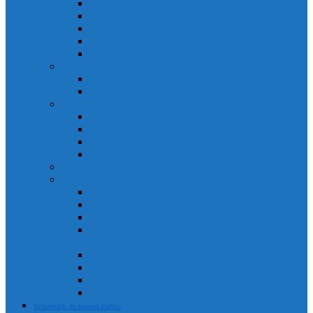
Agenda primarului
Primar
Viceprimar
Secretar
Administrator public
Aparatul de specialitate al Primarului
Direcții
Servicii
Sociețăți în subordinea Consiliului Local
Domeniul Public Câmpia Turzii
Compania de Salubritate Câmpia Turzii
Parc Industrial Campia Turzii
Societatea de Transport Public Câmpia Turzii
Anunțuri posturi scoase la concurs
Rapoarte și studii
Rapoarte de activitate ale primarului
Rapoarte ale Curții de Conturi
Rapoarte de evaluare a implementării legii 52 din 2003
Raport asupra societăților aflate în subordinea
Consiliului Local (guvernanta corporativă)
Rapoarte de aplicare a legii 544/2001
Rapoarte de activitate servicii
Rapoarte privind respectarea normelor de conduita
Raportul anual de evaluare a incidentelor de integritate
Informații de interes public