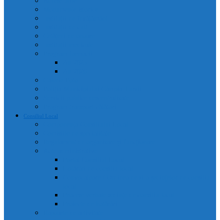
Adrese utile
Monumente istorice
Instituții de învățământ
Instituții de cult
Cetățeni de onoare
Instituții medicale
Program farmacii
An 2025
An 2026
Galerie Foto
Poliția Municipiului Câmpia Turzii
Servicii publice descentralizate
Program transport călători
Consiliul Local
Componența Consiliului Local
Comisiile de specialitate
Regulament de organizare și funcționare
Acte administrative
Portal Consiliul Local
Hotărâri de consiliu local
Convocatoare / Ordinea de zi a ședințelor de consiliu
local
Procese verbale sedințe de consiliu local
Proiecte de hotărâri
Rapoarte de activitate