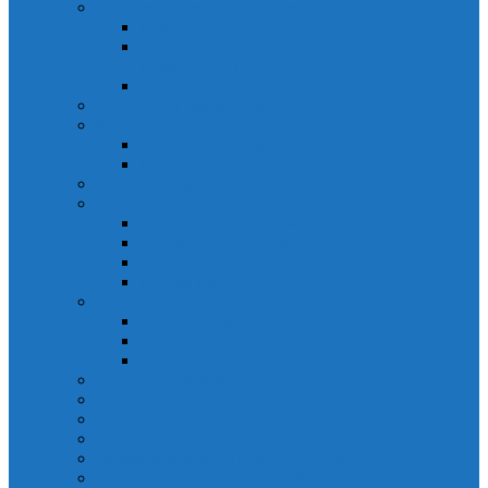
Solicitarea informațiilor de interes public
Legislație
Numele și prenumele persoanei responsabile pentru
Legea 544/2001
Documente de interes public
Buletin informativ al informațiilor de interes public
Buget
Buget pe surse financiare
Execuție bugetară
Bilanțuri contabile
Achiziții publice
Programul anual al achizițiilor publice
Centralizatorul achizițiilor publice
Contractele cu valoare de peste 5000€
Achiziții Directe
Urbanism
Planuri urbanistice
Certificate de urbanism
Listă autorizații: de contruire și de demolare
Declarații de avere și interese
Transparență decizională
Sectiune RUTI conform SNA
Domeniul Integritate
Organigramă și listă funcții de conducere
Situația drepturilor salariale stabilite potrivit legii și alte