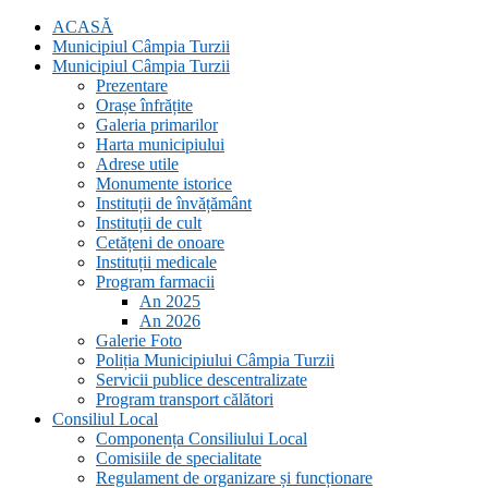
ACASĂ
Municipiul Câmpia Turzii
Municipiul Câmpia Turzii
Prezentare
Orașe înfrățite
Galeria primarilor
Harta municipiului
Adrese utile
Monumente istorice
Instituții de învățământ
Instituții de cult
Cetățeni de onoare
Instituții medicale
Program farmacii
An 2025
An 2026
Galerie Foto
Poliția Municipiului Câmpia Turzii
Servicii publice descentralizate
Program transport călători
Consiliul Local
Componența Consiliului Local
Comisiile de specialitate
Regulament de organizare și funcționare