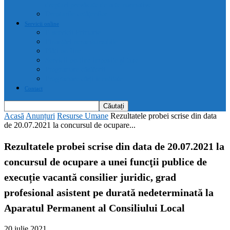
drepturi prevăzute de acte normative
Drepturile cetățenilor
Servicii online
E-servicii Primarie
Finanțări nerambursabile
Plăți on-line
Servicii on-line impozite și taxe
Programare căsătorii
Programare cărți identitate
Contact
Acasă
Anunțuri
Resurse Umane
Rezultatele probei scrise din data
de 20.07.2021 la concursul de ocupare...
Rezultatele probei scrise din data de 20.07.2021 la
concursul de ocupare a unei funcţii publice de
execuție vacantă consilier juridic, grad
profesional asistent pe durată nedeterminată la
Aparatul Permanent al Consiliului Local
20 iulie 2021