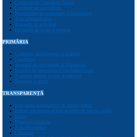
Componența Consiliului Local
Comisiile de specialitate
Regulament de organizare și funcționare
Acte administrative
Rapoarte de activitate
Declarații de avere și interese
PRIMĂRIA
Legislație, regulamente și strategii
Conducere
Aparatul de specialitate al Primarului
Sociețăți în subordinea Consiliului Local
Anunțuri posturi scoase la concurs
Rapoarte și studii
TRANSPARENȚĂ
Solicitarea informațiilor de interes public
Buletin informativ al informațiilor de interes public
Buget
Bilanțuri contabile
Achiziții publice
Urbanism