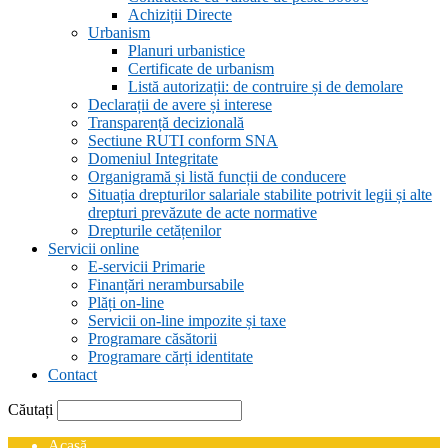
Achiziții Directe
Urbanism
Planuri urbanistice
Certificate de urbanism
Listă autorizații: de contruire și de demolare
Declarații de avere și interese
Transparență decizională
Sectiune RUTI conform SNA
Domeniul Integritate
Organigramă și listă funcții de conducere
Situația drepturilor salariale stabilite potrivit legii și alte
drepturi prevăzute de acte normative
Drepturile cetățenilor
Servicii online
E-servicii Primarie
Finanțări nerambursabile
Plăți on-line
Servicii on-line impozite și taxe
Programare căsătorii
Programare cărți identitate
Contact
Căutați
Acasă