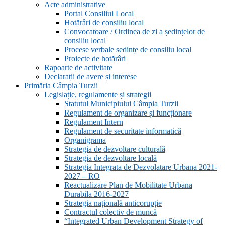
Acte administrative
Portal Consiliul Local
Hotărâri de consiliu local
Convocatoare / Ordinea de zi a ședințelor de
consiliu local
Procese verbale sedințe de consiliu local
Proiecte de hotărâri
Rapoarte de activitate
Declarații de avere și interese
Primăria Câmpia Turzii
Legislație, regulamente și strategii
Statutul Municipiului Câmpia Turzii
Regulament de organizare și funcționare
Regulament Intern
Regulament de securitate informatică
Organigrama
Strategia de dezvoltare culturală
Strategia de dezvoltare locală
Strategia Integrata de Dezvolatare Urbana 2021-
2027 – RO
Reactualizare Plan de Mobilitate Urbana
Durabila 2016-2027
Strategia națională anticorupție
Contractul colectiv de muncă
“Integrated Urban Development Strategy of