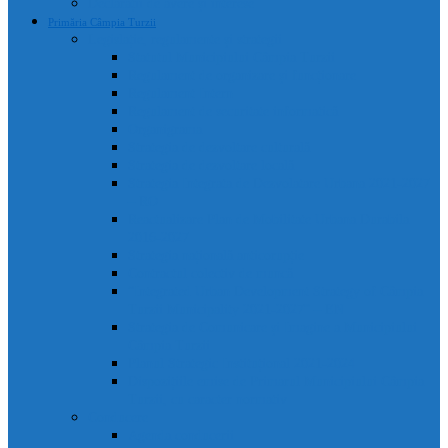
Declarații de avere și interese
Primăria Câmpia Turzii
Legislație, regulamente și strategii
Statutul Municipiului Câmpia Turzii
Regulament de organizare și funcționare
Regulament Intern
Regulament de securitate informatică
Organigrama
Strategia de dezvoltare culturală
Strategia de dezvoltare locală
Strategia Integrata de Dezvolatare Urbana 2021-2027
– RO
Reactualizare Plan de Mobilitate Urbana Durabila
2016-2027
Strategia națională anticorupție
Contractul colectiv de muncă
“Integrated Urban Development Strategy of Câmpia
Turzii Municipality 2021-2027” – EN
Strategia de Comunicare și Imagine a Municipiului
Câmpia Turzii
Planul Strategic Instituțional 2021-2024
Dispozițiile emise de Primarul Municipiului Câmpia
Turzii, cu caracter normativ
Conducere
Agenda conducerii