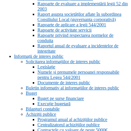
Rapoarte de evaluare a implementării legii 52 din
2003
Raport asupra societăților aflate în subordinea
Consiliului Local (guvernanta corporativă)
Rapoarte de aplicare a legii 544/2001
Rapoarte de activitate servicii
Rapoarte privind respectarea normelor de
conduita
Raportul anual de evaluare a incidentelor de
integritate
Informații de interes public
Solicitarea informațiilor de interes public
Legislație
Numele și prenumele persoanei responsabile
pentru Legea 544/2001
Documente de interes public
Buletin informativ al informațiilor de interes public
Buget
Buget pe surse financiare
Execuție bugetară
Bilanțuri contabile
Achiziții publice
Programul anual al achizițiilor publice
Centralizatorul achizițiilor publice
Contractele cu valoare de peste 5000€