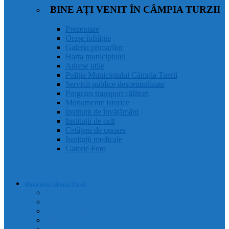
BINE AȚI VENIT ÎN CÂMPIA TURZII
Prezentare
Orașe înfrățite
Galeria primarilor
Harta municipiului
Adrese utile
Poliția Municipiului Câmpia Turzii
Servicii publice descentralizate
Program transport călători
Monumente istorice
Instituții de învățământ
Instituții de cult
Cetățeni de onoare
Instituții medicale
Galerie Foto
Municipiul Câmpia Turzii
Prezentare
Orașe înfrățite
Galeria primarilor
Harta municipiului