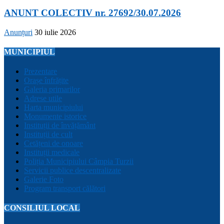
ANUNT COLECTIV nr. 27692/30.07.2026
Anunțuri
30 iulie 2026
MUNICIPIUL
Prezentare
Orașe înfrățite
Galeria primarilor
Adrese utile
Harta municipiului
Monumente istorice
Instituții de învățământ
Instituții de cult
Cetățeni de onoare
Instituții medicale
Poliția Municipiului Câmpia Turzii
Servicii publice descentralizate
Galerie Foto
Program transport călători
CONSILIUL LOCAL