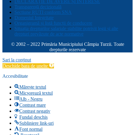
DECLARAȚIE DE AVERE ȘI INTERESE
Transparență decizională
Sectiune RUTI conform SNA
Domeniul Integritate
Organigramă și listă funcții de conducere
Situația drepturilor salariale stabilite potrivit legii și alte
drepturi prevăzute de acte normative
© 2002 – 2022 Primăria Municipiului Câmpia Turzii. Toate
drepturile rezervate
Sari la conținut
Deschide bara de unelte
Accesibilitate
Mărește textul
Micșorează textul
Alb - Negru
Contrast mare
Contrast negativ
Fundal deschis
Subliniere link-uri
Font normal