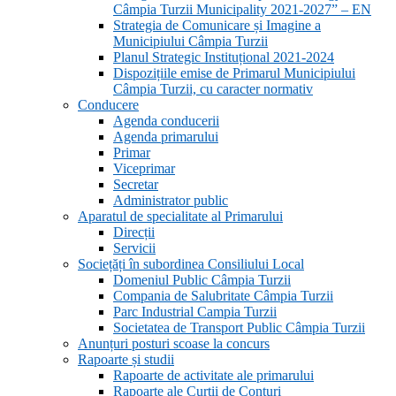
Câmpia Turzii Municipality 2021-2027” – EN
Strategia de Comunicare și Imagine a
Municipiului Câmpia Turzii
Planul Strategic Instituțional 2021-2024
Dispozițiile emise de Primarul Municipiului
Câmpia Turzii, cu caracter normativ
Conducere
Agenda conducerii
Agenda primarului
Primar
Viceprimar
Secretar
Administrator public
Aparatul de specialitate al Primarului
Direcții
Servicii
Sociețăți în subordinea Consiliului Local
Domeniul Public Câmpia Turzii
Compania de Salubritate Câmpia Turzii
Parc Industrial Campia Turzii
Societatea de Transport Public Câmpia Turzii
Anunțuri posturi scoase la concurs
Rapoarte și studii
Rapoarte de activitate ale primarului
Rapoarte ale Curții de Conturi