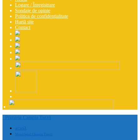
Logare / Înregistrare
Sondaje de opinie
Politica de confidențialitate
Hartă site
Contact
Primăria Campia Turzii
ACASĂ
Municipiul Câmpia Turzii