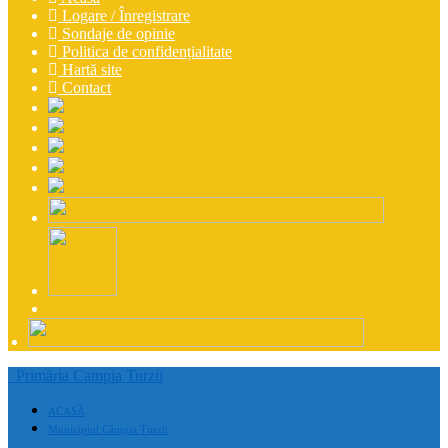
Logare / Înregistrare
Sondaje de opinie
Politica de confidențialitate
Hartă site
Contact
Primăria Campia Turzii
ACASĂ
Municipiul Câmpia Turzii