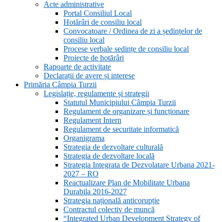
Acte administrative
Portal Consiliul Local
Hotărâri de consiliu local
Convocatoare / Ordinea de zi a ședințelor de
consiliu local
Procese verbale sedințe de consiliu local
Proiecte de hotărâri
Rapoarte de activitate
Declarații de avere și interese
Primăria Câmpia Turzii
Legislație, regulamente și strategii
Statutul Municipiului Câmpia Turzii
Regulament de organizare și funcționare
Regulament Intern
Regulament de securitate informatică
Organigrama
Strategia de dezvoltare culturală
Strategia de dezvoltare locală
Strategia Integrata de Dezvolatare Urbana 2021-
2027 – RO
Reactualizare Plan de Mobilitate Urbana
Durabila 2016-2027
Strategia națională anticorupție
Contractul colectiv de muncă
“Integrated Urban Development Strategy of