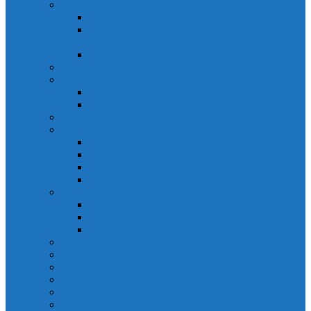
Solicitarea informațiilor de interes public
Legislație
Numele și prenumele persoanei responsabile pentru
Legea 544/2001
Documente de interes public
Buletin informativ al informațiilor de interes public
Buget
Buget pe surse financiare
Execuție bugetară
Bilanțuri contabile
Achiziții publice
Programul anual al achizițiilor publice
Centralizatorul achizițiilor publice
Contractele cu valoare de peste 5000€
Achiziții Directe
Urbanism
Planuri urbanistice
Certificate de urbanism
Listă autorizații: de contruire și de demolare
Declarații de avere și interese
Transparență decizională
Sectiune RUTI conform SNA
Domeniul Integritate
Organigramă și listă funcții de conducere
Situația drepturilor salariale stabilite potrivit legii și alte