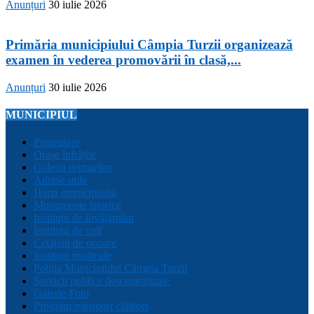
Anunțuri
30 iulie 2026
Primăria municipiului Câmpia Turzii organizează
examen în vederea promovării în clasă,...
Anunțuri
30 iulie 2026
MUNICIPIUL
Prezentare
Orașe înfrățite
Galeria primarilor
Adrese utile
Harta municipiului
Monumente istorice
Instituții de învățământ
Instituții de cult
Cetățeni de onoare
Instituții medicale
Poliția Municipiului Câmpia Turzii
Servicii publice descentralizate
Galerie Foto
Program transport călători