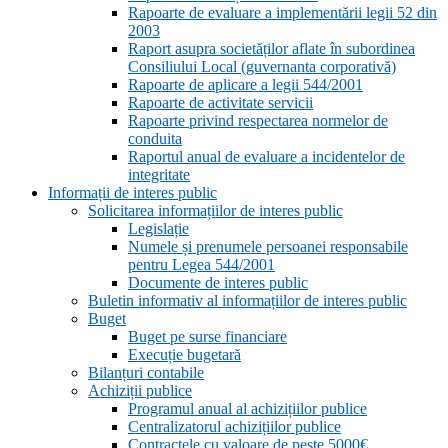
Rapoarte de evaluare a implementării legii 52 din
2003
Raport asupra societăților aflate în subordinea
Consiliului Local (guvernanta corporativă)
Rapoarte de aplicare a legii 544/2001
Rapoarte de activitate servicii
Rapoarte privind respectarea normelor de
conduita
Raportul anual de evaluare a incidentelor de
integritate
Informații de interes public
Solicitarea informațiilor de interes public
Legislație
Numele și prenumele persoanei responsabile
pentru Legea 544/2001
Documente de interes public
Buletin informativ al informațiilor de interes public
Buget
Buget pe surse financiare
Execuție bugetară
Bilanțuri contabile
Achiziții publice
Programul anual al achizițiilor publice
Centralizatorul achizițiilor publice
Contractele cu valoare de peste 5000€