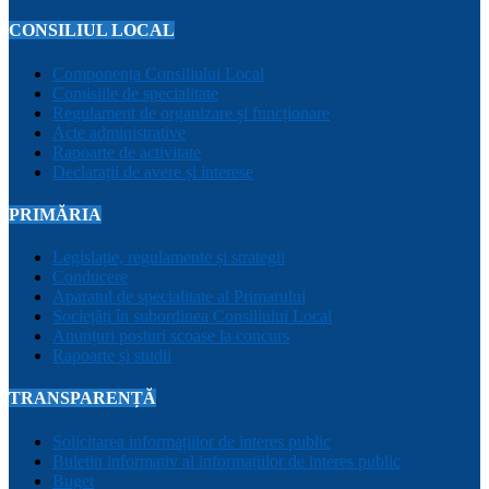
CONSILIUL LOCAL
Componența Consiliului Local
Comisiile de specialitate
Regulament de organizare și funcționare
Acte administrative
Rapoarte de activitate
Declarații de avere și interese
PRIMĂRIA
Legislație, regulamente și strategii
Conducere
Aparatul de specialitate al Primarului
Sociețăți în subordinea Consiliului Local
Anunțuri posturi scoase la concurs
Rapoarte și studii
TRANSPARENȚĂ
Solicitarea informațiilor de interes public
Buletin informativ al informațiilor de interes public
Buget