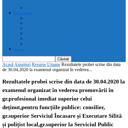
drepturi prevăzute de acte normative
Drepturile cetățenilor
Servicii online
E-servicii Primarie
Finanțări nerambursabile
Plăți on-line
Servicii on-line impozite și taxe
Programare căsătorii
Programare cărți identitate
Contact
Acasă
Anunțuri
Resurse Umane
Rezultatele probei scrise din data
de 30.04.2020 la examenul organizat în vederea...
Rezultatele probei scrise din data de 30.04.2020 la
examenul organizat în vederea promovării în
gr.profesional imediat superior celui
deținut,pentru funcțiile publice: consilier,
gr.superior Serviciul Încasare și Executare Silită
și polițist local,gr.superior la Serviciul Public