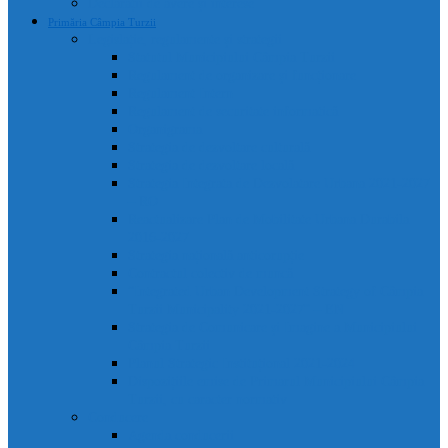
Declarații de avere și interese
Primăria Câmpia Turzii
Legislație, regulamente și strategii
Statutul Municipiului Câmpia Turzii
Regulament de organizare și funcționare
Regulament Intern
Regulament de securitate informatică
Organigrama
Strategia de dezvoltare culturală
Strategia de dezvoltare locală
Strategia Integrata de Dezvolatare Urbana 2021-2027
– RO
Reactualizare Plan de Mobilitate Urbana Durabila
2016-2027
Strategia națională anticorupție
Contractul colectiv de muncă
“Integrated Urban Development Strategy of Câmpia
Turzii Municipality 2021-2027” – EN
Strategia de Comunicare și Imagine a Municipiului
Câmpia Turzii
Planul Strategic Instituțional 2021-2024
Dispozițiile emise de Primarul Municipiului Câmpia
Turzii, cu caracter normativ
Conducere
Agenda conducerii