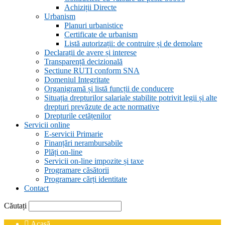
Achiziții Directe
Urbanism
Planuri urbanistice
Certificate de urbanism
Listă autorizații: de contruire și de demolare
Declarații de avere și interese
Transparență decizională
Sectiune RUTI conform SNA
Domeniul Integritate
Organigramă și listă funcții de conducere
Situația drepturilor salariale stabilite potrivit legii și alte
drepturi prevăzute de acte normative
Drepturile cetățenilor
Servicii online
E-servicii Primarie
Finanțări nerambursabile
Plăți on-line
Servicii on-line impozite și taxe
Programare căsătorii
Programare cărți identitate
Contact
Căutați
Acasă