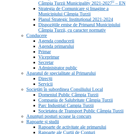
Câmpia Turzii Municipality 2021-2027” – EN
Strategia de Comunicare și Imagine a
Municipiului Câmpia Turzii
Planul Strategic Instituțional 2021-2024
Dispozițiile emise de Primarul Municipiului
Câmpia Turzii, cu caracter normativ
Conducere
Agenda conducerii
Agenda primarului
Primar
Viceprimar
Secretar
Administrator public
Aparatul de specialitate al Primarului
Direcții
Servicii
Sociețăți în subordinea Consiliului Local
Domeniul Public Câmpia Turzii
Compania de Salubritate Câmpia Turzii
Parc Industrial Campia Turzii
Societatea de Transport Public Câmpia Turzii
Anunțuri posturi scoase la concurs
Rapoarte și studii
Rapoarte de activitate ale primarului
Rapoarte ale Curții de Conturi