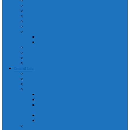
Adrese utile
Monumente istorice
Instituții de învățământ
Instituții de cult
Cetățeni de onoare
Instituții medicale
Program farmacii
An 2025
An 2026
Galerie Foto
Poliția Municipiului Câmpia Turzii
Servicii publice descentralizate
Program transport călători
Consiliul Local
Componența Consiliului Local
Comisiile de specialitate
Regulament de organizare și funcționare
Acte administrative
Portal Consiliul Local
Hotărâri de consiliu local
Convocatoare / Ordinea de zi a ședințelor de consiliu
local
Procese verbale sedințe de consiliu local
Proiecte de hotărâri
Rapoarte de activitate