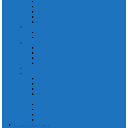
Agenda primarului
Primar
Viceprimar
Secretar
Administrator public
Aparatul de specialitate al Primarului
Direcții
Servicii
Sociețăți în subordinea Consiliului Local
Domeniul Public Câmpia Turzii
Compania de Salubritate Câmpia Turzii
Parc Industrial Campia Turzii
Societatea de Transport Public Câmpia Turzii
Anunțuri posturi scoase la concurs
Rapoarte și studii
Rapoarte de activitate ale primarului
Rapoarte ale Curții de Conturi
Rapoarte de evaluare a implementării legii 52 din 2003
Raport asupra societăților aflate în subordinea
Consiliului Local (guvernanta corporativă)
Rapoarte de aplicare a legii 544/2001
Rapoarte de activitate servicii
Rapoarte privind respectarea normelor de conduita
Raportul anual de evaluare a incidentelor de integritate
Informații de interes public