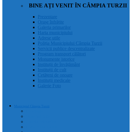
BINE AȚI VENIT ÎN CÂMPIA TURZII
Prezentare
Orașe înfrățite
Galeria primarilor
Harta municipiului
Adrese utile
Poliția Municipiului Câmpia Turzii
Servicii publice descentralizate
Program transport călători
Monumente istorice
Instituții de învățământ
Instituții de cult
Cetățeni de onoare
Instituții medicale
Galerie Foto
Municipiul Câmpia Turzii
Prezentare
Orașe înfrățite
Galeria primarilor
Harta municipiului